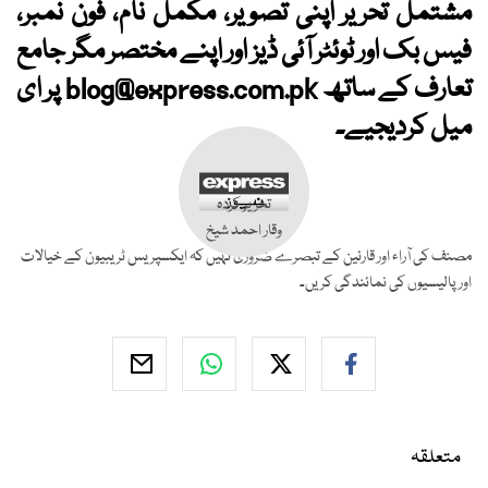
مشتمل تحریر اپنی تصویر، مکمل نام، فون نمبر،
فیس بک اور ٹوئٹر آئی ڈیز اور اپنے مختصر مگر جامع
تعارف کے ساتھ
blog@express.com.pk
پر ای
میل کردیجیے۔
تحریر کردہ
وقار احمد شیخ
مصنف کی آراء اور قارئین کے تبصرے ضروری نہیں کہ ایکسپریس ٹریبیون کے خیالات
اور پالیسیوں کی نمائندگی کریں۔
متعلقہ