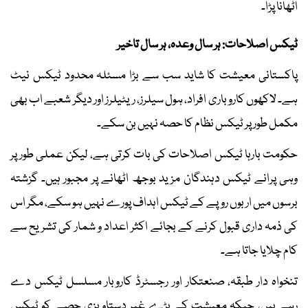
اٹھانا پڑا۔
ٹیکس اصلاحات: ہر سال وعدہ، ہر سال تاخیر
پاکستانی معیشت کا شاید سب سے بڑا مسئلہ محدود ٹیکس نیٹ
ہے۔ لاکھوں کاروباری افراد، ہول سیلرز، ریٹیلرز اور دیگر شعبے اب بھی
مکمل طور پر ٹیکس نظام کا حصہ نہیں بن سکے۔
حکومت بارہا ٹیکس اصلاحات کی بات کرتی ہے، لیکن عملی طور پر
وہی پرانے ٹیکس دہندگان مزید بوجھ اٹھانے پر مجبور ہیں۔ گزشتہ
برسوں میں اربوں روپے کے ٹیکس اہداف پورے نہیں ہو سکے، مگر اس
کی ذمہ داری قبول کرنے کے بجائے اکثر اعداد و شمار کی تشریح سے
کام چلایا جاتا ہے۔
تنخواہ دار طبقہ، صنعتکار اور رجسٹرڈ کاروبار مسلسل ٹیکس دے
رہے ہیں، جبکہ معیشت کے بڑے غیر دستاویزی حصے کو ٹیکس