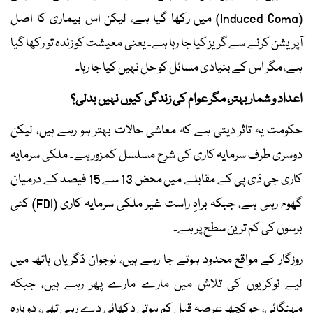
(Induced Coma) میں رکھا گیا ہے، لیکن اس بیماری کا اصل
آپریشن کرنے سے گریز کیا جا رہا ہے۔ یعنی معیشت کو زندہ تو رکھا گیا
ہے، مگر اس کے بنیادی مسائل کو حل نہیں کیا جا رہا۔
اعداد و شمار بہتر، مگر عوام کی زندگی کیوں نہیں بدلی؟
حکومت یہ تاثر دیتی ہے کہ معاشی حالات بہتر ہو رہے ہیں، لیکن
دوسری طرف سرمایہ کاری کی شرح مسلسل کمزور ہے۔ ملکی سرمایہ
کاری جی ڈی پی کے مقابلے میں محض 13 سے 15 فیصد کے درمیان
گھوم رہی ہے، جبکہ براہِ راست غیر ملکی سرمایہ کاری (FDI) کئی
برسوں کی کم ترین سطح پر ہے۔
روزگار کے مواقع محدود ہوتے جا رہے ہیں، نوجوان ڈگریاں ہاتھ میں
لیے نوکریوں کی تلاش میں مارے مارے پھر رہے ہیں، جبکہ
مہنگائی، جو کچھ عرصہ قبل کم ہوتی دکھائی دے رہی تھی، دوبارہ