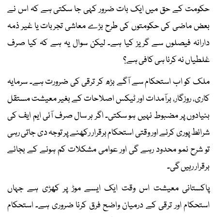
حکومت کے حق میں ایک بات ضرور کہی جا سکتی ہے کہ اس نے
بعض ماضی کی حکومتوں کی طرح بڑے معاشی تجربات یا غیر ذمہ
دارانہ فیصلوں سے گریز کیا ہے۔ لیکن سوال یہ ہے کہ کیا صرف
غلطیاں نہ کرنا ہی کافی ہے؟
ملک کو اب استحکام سے آگے بڑھ کر ترقی کی ضرورت ہے۔ سرمایہ
کاری، روزگار، برآمدات اور ٹیکس اصلاحات کے بغیر معیشت مستقل
بنیادوں پر مضبوط نہیں ہو سکتی۔ اگر ہر سال صرف آئی ایم ایف کی
شرائط پوری کرنے اور وقتی استحکام برقرار رکھنے پر توجہ دی جاتی رہی
تو شرح نمو محدود رہے گی اور عوامی مشکلات کم ہونے کے بجائے
برقرار رہیں گی۔
پاکستانی معیشت اس وقت ایک ایسے موڑ پر کھڑی ہے جہاں
استحکام اور ترقی کے درمیان واضح فرق کرنا ضروری ہے۔ استحکام