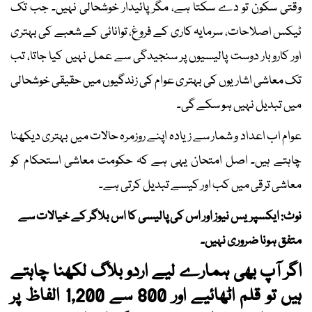
وقتی سکون تو دے سکتا ہے، مگر پائیدار خوشحالی نہیں۔ جب تک
ٹیکس اصلاحات، سرمایہ کاری کے فروغ، توانائی کے شعبے کی بہتری
اور کاروبار دوست پالیسیوں پر سنجیدگی سے عمل نہیں کیا جاتا، تب
تک معاشی اشاریوں کی بہتری عوام کی زندگیوں میں حقیقی خوشحالی
میں تبدیل نہیں ہو سکے گی۔
عوام اب اعداد و شمار سے زیادہ اپنے روزمرہ حالات میں بہتری دیکھنا
چاہتے ہیں۔ اصل امتحان یہی ہے کہ حکومت معاشی استحکام کو
معاشی ترقی میں کب اور کیسے تبدیل کرتی ہے۔
نوٹ: ایکسپریس نیوز اور اس کی پالیسی کا اس بلاگر کے خیالات سے
متفق ہونا ضروری نہیں۔
اگر آپ بھی ہمارے لیے اردو بلاگ لکھنا چاہتے
ہیں تو قلم اٹھائیے اور 800 سے 1,200 الفاظ پر