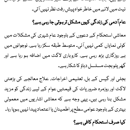
نیٹ میں لانے میں خاطر خواہ پیش رفت نظر نہیں آتی۔
عام آدمی کی زندگی کیوں مشکل تر ہوتی جا رہی ہے؟
معاشی استحکام کے دعووں کے باوجود عام شہری کی مشکلات میں
کوئی نمایاں کمی نہیں آئی۔ متوسط طبقہ سکڑ رہا ہے، نوجوانوں میں
بے روزگاری بڑھ رہی ہے، کاروباری لاگت میں اضافہ ہو رہا ہے اور
گھریلو بجٹ مسلسل دباؤ کا شکار ہے۔
بجلی اور گیس کے بل، تعلیمی اخراجات، علاج معالجے کی بڑھتی
لاگت اور روزمرہ ضروریات کی قیمتیں عوام کے لیے زندگی کو مزید
مشکل بنا رہی ہیں۔ یہی وجہ ہے کہ معاشی اشاریوں میں معمولی
بہتری کے باوجود عوامی سطح پر اطمینان یا اعتماد پیدا نہیں ہو پا رہا۔
کیا صرف استحکام کافی ہے؟