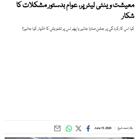
معیشت وینٹی لیٹر پر، عوام بدستور مشکلات کا
شکار
کیا اس کارکردگی پر جشن منایا جائے یا پھر اس پر تشویش کا اظہار کیا جائے؟
وقار احمد شیخ
June 15, 2026