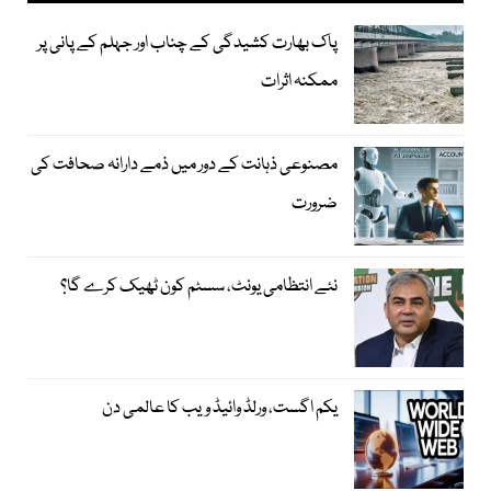
پاک بھارت کشیدگی کے چناب اور جہلم کے پانی پر
ممکنہ اثرات
مصنوعی ذہانت کے دور میں ذمے دارانہ صحافت کی
ضرورت
نئے انتظامی یونٹ، سسٹم کون ٹھیک کرے گا؟
یکم اگست، ورلڈ وائیڈ ویب کا عالمی دن