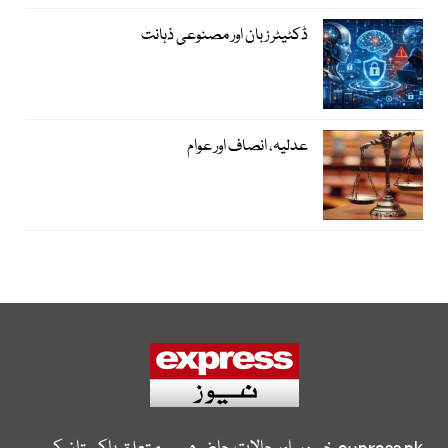
ڈکٹیٹر زبان اور مصنوعی ذہانت
عدلیہ، انصاف اور عوام