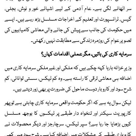
سر اٹھانے لگی ہے۔ عام آدمی کے لیے اشیائے خور و نوش، بجلی،
گیس، ٹرانسپورٹ اور تعلیم کے اخراجات مسلسل بڑھ رہے ہیں۔ ایسے
میں حکومت کی جانب سے پیش کی جانے والی معاشی کامیابیوں کی
تصویر عوام کی روزمرہ زندگی سے مطابقت نہیں رکھتی۔
سرمایہ کاری کی باتیں، مگر عملی اقدامات کہاں؟
وزیرِ خزانہ بارہا کہہ چکے ہیں کہ ملکی اور غیر ملکی سرمایہ کاری میں
اضافہ ہی معاشی ترقی کا راستہ ہے۔ وہ کم ٹیکس، سستی توانائی، کم
شرح سود اور کاروبار دوست ماحول کی ضرورت پر بھی زور دیتے ہیں۔
لیکن سوال یہ ہے کہ اگر حکومت واقعی سرمایہ کاری چاہتی ہے تو پھر
کارپوریٹ سیکٹر اور تنخواہ دار طبقے پر ٹیکسوں کا بوجھ مسلسل
کیوں بڑھایا جا رہا ہے؟ سپر ٹیکس، سرچارجز اور دیگر محصولات نے
کاروباری طبقے کی مشکلات میں اضافہ کیا ہے۔ شرح سود میں کمی