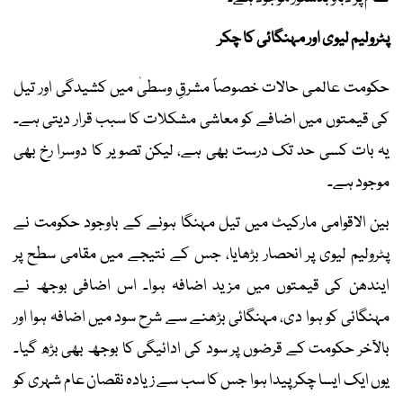
پٹرولیم لیوی اور مہنگائی کا چکر
حکومت عالمی حالات خصوصاً مشرقِ وسطیٰ میں کشیدگی اور تیل
کی قیمتوں میں اضافے کو معاشی مشکلات کا سبب قرار دیتی ہے۔
یہ بات کسی حد تک درست بھی ہے، لیکن تصویر کا دوسرا رخ بھی
موجود ہے۔
بین الاقوامی مارکیٹ میں تیل مہنگا ہونے کے باوجود حکومت نے
پٹرولیم لیوی پر انحصار بڑھایا، جس کے نتیجے میں مقامی سطح پر
ایندھن کی قیمتوں میں مزید اضافہ ہوا۔ اس اضافی بوجھ نے
مہنگائی کو ہوا دی، مہنگائی بڑھنے سے شرح سود میں اضافہ ہوا اور
بالآخر حکومت کے قرضوں پر سود کی ادائیگی کا بوجھ بھی بڑھ گیا۔
یوں ایک ایسا چکر پیدا ہوا جس کا سب سے زیادہ نقصان عام شہری کو