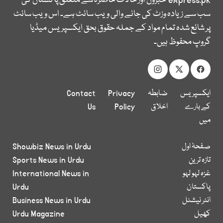
express.pk
خبروں اور حالات حاضرہ سے متعلق پاکستان کی
سب سے زیادہ وزٹ کی جانے والی ویب سائٹ ہے۔ اس ویب سائٹ
پر شائع شدہ تمام مواد کے جملہ حقوق بحق ایکسپریس میڈیا
گروپ محفوظ ہیں۔
ایکسپریس
ضابطہ
Privacy
Contact
کے بارے
اخلاق
Policy
Us
میں
صفحۂ اول
Showbiz News in Urdu
تازہ ترین
Sports News in Urdu
غزہ لہو لہو
International News in
پاکستان
Urdu
انٹر نیشنل
Business News in Urdu
کھیل
Urdu Magazine