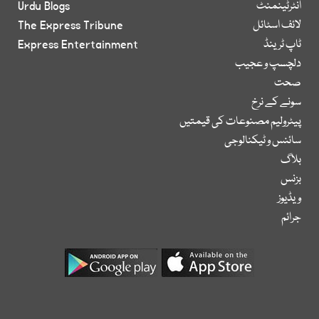
انٹرٹینمنٹ
Urdu Blogs
لائف اسٹائل
The Express Tribune
ٹاپ ٹرینڈ
Express Entertainment
دلچسپ و عجیب
صحت
سونے کے نرخ
پیٹرولیم مصنوعات کی قیمتیں
سائنس و ٹیکنالوجی
بلاگ
بزنس
ویڈیوز
جرائم