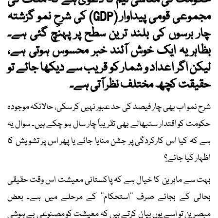
حکومت کی معاشی ٹیم کا دعویٰ ہے کہ ملک کی
مجموعی قومی پیداوار (GDP) کی شرحِ نمو گزشتہ
چار برسوں کی بلند ترین سطح پر پہنچ گئی ہے۔
بظاہر یہ ایک خوش آئند خبر محسوس ہوتی ہے،
لیکن اگر اعداد و شمار کو قریب سے دیکھا جائے تو
حقیقت کچھ مختلف نظر آتی ہے۔
شرح نمو اب بھی چار فیصد کی حد عبور نہیں کر سکی، حالانکہ موجودہ
حکومت کو اقتدار سنبھالے بھی تقریباً چار سال ہو چکے ہیں۔ سوال یہ
ہے کہ کیا اس کارکردگی پر جشن منایا جائے یا پھر اس پر تشویش کا
اظہار کیا جائے؟
بہت سے ماہرین کا خیال ہے کہ پاکستانی معیشت اس وقت حقیقی
بحالی کے بجائے صرف ’’استحکام‘‘ کے مرحلے میں ہے۔ بعض
مبصرین تو اسے یوں بیان کرتے ہیں کہ معیشت کو مصنوعی بے ہوشی