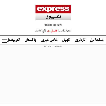
AUGUST 08, 2026
اشتہار لگائیں |
لائیو ٹی وی
| آج کا اخبار
صفحۂ اول
تازہ ترین
کھیل
خاص خبریں
پاکستان
انٹر نیشنل
ٹا