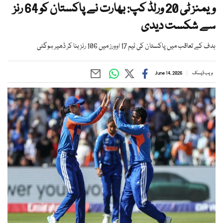
ویمنز ٹی 20 ورلڈ کپ: بھارت نے پاکستان کو 64 رنز
سے شکست دیدی
ہدف کے تعاقب میں پاکستان کی ٹیم 17 اوورز میں 106 رنز بنا کر ڈھیر ہوگئی
ویب ڈیسک
June 14, 2026