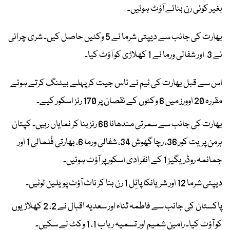
بغیر کوئی رن بنائے آؤٹ ہوئیں۔
بھارت کی جانب سے دیپتی شرما نے 5 وکٹیں حاصل کیں۔ شری چرانی
نے 3 اور شفالی ورما نے 1 کھلاڑی کو آؤٹ کیا۔
اس سے قبل بھارت کی ٹیم نے ٹاس جیت کر پہلے بیٹنگ کرتے ہوئے
مقررہ 20 اوورز میں 6 وکٹوں کے نقصان پر 170 رنز اسکور کیے۔
بھارت کی جانب سے سمرتی مندھانا 68 رنز بنا کر نمایاں رہیں۔ کپتان
ہرمن پریت کور 36، رچا گھوش 34، شفالی ورما 6، بھارتی فُلمالی 1 اور
جمائمہ روڈریگیز 1 کے انفرادی اسکور پر آؤٹ ہوئیں۔
دیپتی شرما 12 اور شریانکا پاٹِل 1 رن بنا کر ناٹ آؤٹ پویلین لوٹیں۔
پاکستان کی جانب سے فاطمہ ثناء اور سعدیہ اقبال نے 2، 2 کھلاڑیوں
کو آؤٹ کیا۔ رامین شمیم اور تسمیہ رباب 1، 1 وکٹ لے سکیں۔