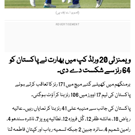
(تصویر: اے ایف پی)
ویمنز ٹی 20 ورلڈ کپ میں بھارت نے پاکستان کو
64 رنز سے شکست دے دی۔
برمنگھم میں کھیلے گئے میچ میں 171 رنز کا تعاقب کرتے ہوئے
پاکستان کی ٹیم 17 اوورز میں 106 رنز بنا کر آؤٹ ہوگئی۔
پاکستان کی جانب سے منیبہ علی 41 رنز بنا کر نمایاں رہیں۔ عالیہ
ریاض 18، عائشہ ظفر 12، گُل فروزہ 12، نطالیہ پرویز 7، ناشرہ سندھو 4،
رامین شمیم 4، سائرہ جبین 2 جبکہ تسمیہ رباب اور کپتان فاطمہ ثنا