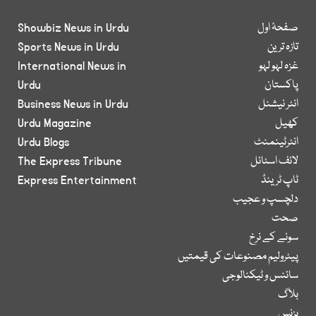
صفحۂ اول
Showbiz News in Urdu
تازہ ترین
Sports News in Urdu
غزہ لہو لہو
International News in
پاکستان
Urdu
انٹر نیشنل
Business News in Urdu
کھیل
Urdu Magazine
انٹرٹینمنٹ
Urdu Blogs
لائف اسٹائل
The Express Tribune
ٹاپ ٹرینڈ
Express Entertainment
دلچسپ و عجیب
صحت
سونے کے نرخ
پیٹرولیم مصنوعات کی قیمتیں
سائنس و ٹیکنالوجی
بلاگ
بزنس