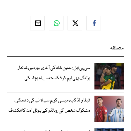
متعلقہ
سی پی ایل: حنین شاہ کی آخری اوور میں شاندار
بولنگ بھی ٹیم کو شکست سے نہ بچاسکی
فیفا ورلڈکپ: میسی کو بم سے اڑانے کی دھمکی،
مشکوک شخص کی رونالڈو کے ہوٹل آمد کا انکشاف