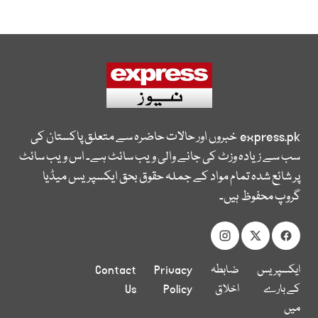
express.pk
خبروں اور حالات حاضرہ سے متعلق پاکستان کی
سب سے زیادہ وزٹ کی جانے والی ویب سائٹ ہے۔ اس ویب سائٹ
پر شائع شدہ تمام مواد کے جملہ حقوق بحق ایکسپریس میڈیا
گروپ محفوظ ہیں۔
ایکسپریس
ضابطہ
Privacy
Contact
کے بارے
اخلاق
Policy
Us
میں