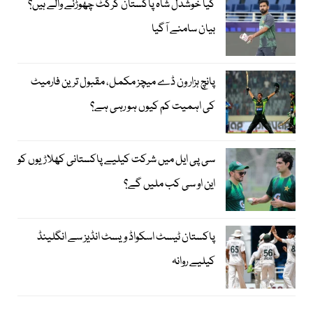
کیا خوشدل شاہ پاکستان کرکٹ چھوڑنے والے ہیں؟
بیان سامنے آگیا
پانچ ہزار ون ڈے میچز مکمل، مقبول ترین فارمیٹ
کی اہمیت کم کیوں ہو رہی ہے؟
سی پی ایل میں شرکت کیلیے پاکستانی کھلاڑیوں کو
این او سی کب ملیں گے؟
پاکستان ٹیسٹ اسکواڈ ویسٹ انڈیز سے انگلینڈ
کیلیے روانہ