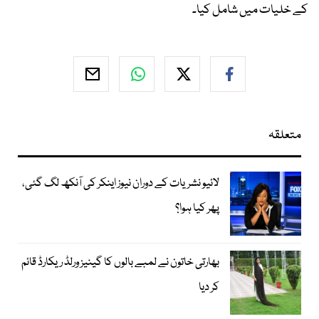
کے خلیات میں شامل کیا۔
متعلقہ
لائیو نشریات کے دوران نیوز اینکر کی آنکھ لگ گئی،
پھر کیا ہوا؟
بھارتی خاتون نے لمبے بالوں کا گینیز ورلڈ ریکارڈ قائم
کر دیا