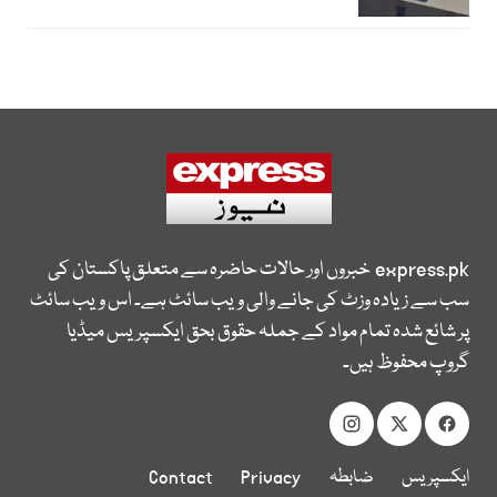
express.pk
خبروں اور حالات حاضرہ سے متعلق پاکستان کی
سب سے زیادہ وزٹ کی جانے والی ویب سائٹ ہے۔ اس ویب سائٹ
پر شائع شدہ تمام مواد کے جملہ حقوق بحق ایکسپریس میڈیا
گروپ محفوظ ہیں۔
ایکسپریس
ضابطہ
Privacy
Contact