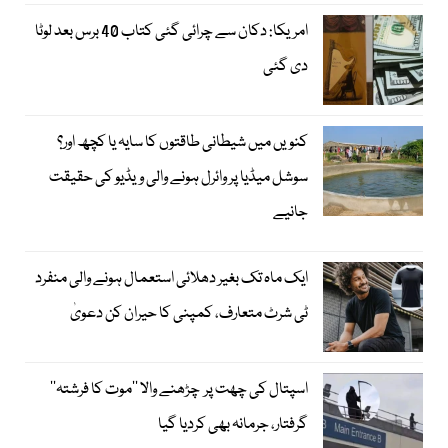
امریکا: دکان سے چرائی گئی کتاب 40 برس بعد لوٹا
دی گئی
کنویں میں شیطانی طاقتوں کا سایہ یا کچھ اور؟
سوشل میڈیا پر وائرل ہونے والی ویڈیو کی حقیقت
جانیے
ایک ماہ تک بغیر دھلائی استعمال ہونے والی منفرد
ٹی شرٹ متعارف، کمپنی کا حیران کن دعویٰ
اسپتال کی چھت پر چڑھنے والا ’’موت کا فرشتہ‘‘
گرفتار، جرمانہ بھی کردیا گیا