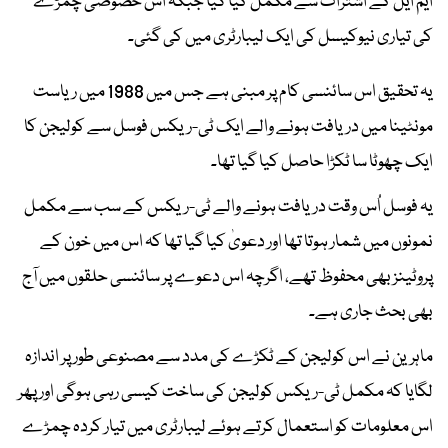
ایم ایل کے اشتراک سے مکمل کیا گیا جبکہ اس خصوصی چمڑے
کی تیاری نیوکیسل کی ایک لیبارٹری میں کی گئی۔
یہ تحقیق اس سائنسی کام پر مبنی ہے جس میں 1988 میں ریاست
مونٹینا میں دریافت ہونے والے ایک ٹی-ریکس فوسل سے کولیجن کا
ایک چھوٹا سا ٹکڑا حاصل کیا گیا تھا۔
یہ فوسل اُس وقت دریافت ہونے والے ٹی-ریکس کے سب سے مکمل
نمونوں میں شمار ہوتا تھا اور دعویٰ کیا گیا تھا کہ اس میں خون کے
پروٹینز بھی محفوظ تھے، اگرچہ اس دعوے پر سائنسی حلقوں میں آج
بھی بحث جاری ہے۔
ماہرین نے اس کولیجن کے ٹکڑے کی مدد سے مصنوعی طور پر اندازہ
لگایا کہ مکمل ٹی-ریکس کولیجن کی ساخت کیسی رہی ہوگی اور پھر
اس معلومات کو استعمال کرتے ہوئے لیبارٹری میں تیار کردہ چمڑے