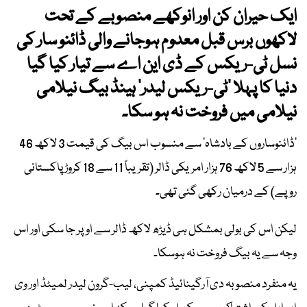
ایک حیران کن اور انوکھے منصوبے کے تحت
لاکھوں برس قبل معدوم ہوجانے والی ڈائنو سار کی
نسل ٹی-ریکس
کے ڈی این اے سے تیار کیا گیا
دنیا کا پہلا ’ٹی-ریکس لیدر‘ ہینڈ بیگ نیلامی
نیلامی میں فروخت نہ ہو سکا۔
’ڈائنوساروں کے بادشاہ‘ سے منسوب اس بیگ کی قیمت 3 لاکھ 46
ہزار سے 5 لاکھ 76 ہزار امریکی ڈالر (تقریباً 11 سے 18 کروڑ پاکستانی
روپے) کے درمیان رکھی گئی تھی۔
لیکن اس کی بولی بمشکل ہی ڈیڑھ لاکھ ڈالر سے اوپر جا سکی اور اس
وجہ سے یہ بیگ فروخت نہ ہوسکا۔
یہ منفرد منصوبہ دی آرگینائیڈ کمپنی، لیب-گرون لیدر لمیٹڈ اور وی