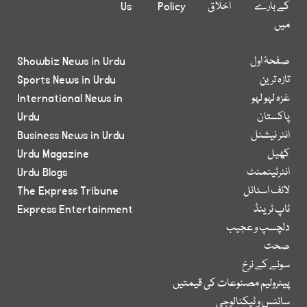
کے بارے
اخلاق
Policy
Us
میں
صفحۂ اول
Showbiz News in Urdu
تازہ ترین
Sports News in Urdu
غزہ لہو لہو
International News in
پاکستان
Urdu
انٹر نیشنل
Business News in Urdu
کھیل
Urdu Magazine
انٹرٹینمنٹ
Urdu Blogs
لائف اسٹائل
The Express Tribune
ٹاپ ٹرینڈ
Express Entertainment
دلچسپ و عجیب
صحت
سونے کے نرخ
پیٹرولیم مصنوعات کی قیمتیں
سائنس و ٹیکنالوجی