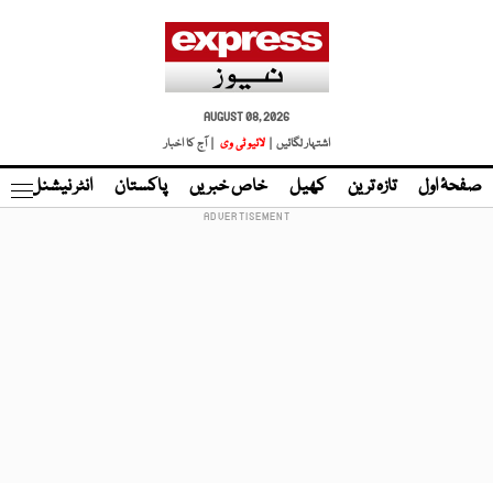
AUGUST 08, 2026
اشتہار لگائیں |
لائیو ٹی وی
| آج کا اخبار
صفحۂ اول
تازہ ترین
کھیل
خاص خبریں
پاکستان
انٹر نیشنل
ٹا