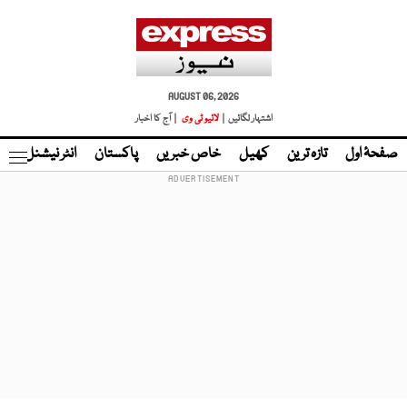
AUGUST 06, 2026
اشتہار لگائیں |
لائیو ٹی وی
| آج کا اخبار
صفحۂ اول
تازہ ترین
کھیل
خاص خبریں
پاکستان
انٹر نیشنل
ٹا