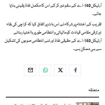
آرٹیکل 140-اے کے سقم دور کر کے اس کا مکمل نفاذ یقینی بنایا
جائے۔
تقریب کے اختتام پر شرکاء نے اس بات پر اتفاق کیا کہ کراچی کی بقاء
اور ترقی مقامی قیادت کو مالیاتی و انتظامی طور پر بااختیار بنانے
آرٹیکل 140-اے کے حقیقی نفاذ اور نئے انتظامی صوبوں کی تشکیل
سے ہی ممکن ہے۔
متعلقہ