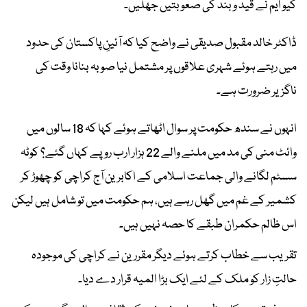
کیو ایم نے قید و بند کی صعوبتیں جھلیں۔
ڈاکٹر خالد مقبول صدیقی نے واضح کیا کہ آئینِ پاکستان کی حدود
میں رہتے ہوئے شہری علاقوں پر مشتمل نیا صوبہ بنانا وقت کی
ناگزیر ضرورت ہے۔
انہوں نے سندھ حکومت پر سوال اٹھاتے ہوئے کہا کہ 18 سالوں میں
وائٹ منی کی مد میں ملنے والے 22 ہزار ارب روپے کہاں گئے؟ کوٹہ
سسٹم لگانے والی جماعت اسلامی کے اکابرین آج کراچی کو چھوڑ کر
کشمیر کے غم میں گھل رہے ہیں، ہم حکومت میں تو شامل ہیں لیکن
اس ظالم حکمران طبقے کا حصہ نہیں ہیں۔
​تقریب سے خطاب کرتے ہوئے دیگر مقررین نے کراچی کی موجودہ
حالتِ زار کو ملک کے لئے ایک بڑا المیہ قرار دے دیا۔