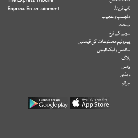
لائف اسٹائل
The Express Tribune
ٹاپ ٹرینڈ
Express Entertainment
دلچسپ و عجیب
صحت
سونے کے نرخ
پیٹرولیم مصنوعات کی قیمتیں
سائنس و ٹیکنالوجی
بلاگ
بزنس
ویڈیوز
جرائم