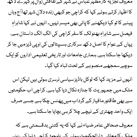
​معروف تجزیہ کار مظہر عباس نے شہر کے ثقافتی زوال پر گہرے دکھ
کا اظہار کرتے ہوئے کہا کہ کراچی جو کبھی زندہ دلانِ شہر تھا آج وہاں
پینے کا تو کیا دیکھنے کا پانی بھی میسر نہیں۔ انہوں نے کہا شاہراہِ
فیصل سے شاہراہِ بھٹو تک کا سفر کراچی کی الگ الگ داستان ہے،
یہاں کے عوام کا اصل دکھ سرکاری ہسپتالوں کی او پی ڈیز میں جا کر
دیکھا جا سکتا ہے، ہماری جامعات اور تاریخی تعلیمی اداروں کو ایک
سوچے سمجھے منصوبے کے تحت تباہ کیا گیا۔
​انہوں نے مزید کہا کہ لوکل باڈیز سیاسی نرسری ہوتی ہیں لیکن اس
ملک میں جمہوریت کا جنازہ نکال دیا گیا ہے، کراچی اب حکومتوں
سے بھی طاقتور مافیاز کے گرداب میں پھنس چکا ہے جسے صرف
ایک واحد چھتری کے نیچے چلا کر ہی بچایا جا سکتا ہے۔
​معروف صحافی عامر ضیاء نے کہا کہ یہ کتنی بدقسمتی ہے کہ
ملک کا معاشی دارالحکومت ہونے کے باوجود کراچی دنیا کے رہنے