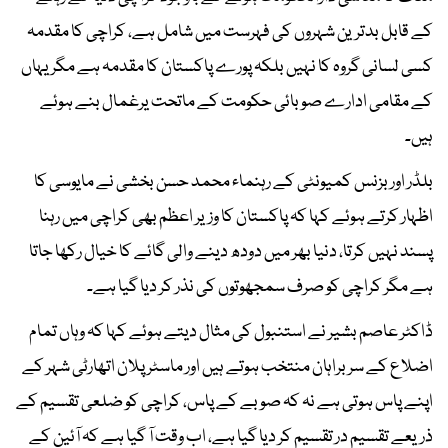
کے قابل بدترین شہروں کی فہرست میں شامل ہے، کراچی کا مقدمہ
کسی لسانی گروہ کا نہیں بلکہ پورے پاکستان کا مقدمہ ہے مگر یہاں
کے مقامی ادارے صوبائی حکومت کے ماتحت یرغمال بنے ہوئے
ہیں۔
بلڈر اور بزنس کمیونٹی کے رہنماء محمد حسن بخشی نے مایوسی کا
اظہار کرتے ہوئے کہا کہ پاکستان کا وزیر اعظم بھی کراچی میں رہنا
پسند نہیں کرتا، دنیا بھر میں دودھ دینے والی گائے کا خیال رکھا جاتا
ہے مگر کراچی کو صرف سمجھوتوں کی نذر کر دیا گیا ہے۔
​ڈاکٹر عاصم بشیر نے استنبول کی مثال دیتے ہوئے کہا کہ وہاں تمام
اضلاع کے سربراہان منتخب ہوتے ہیں اور ماسٹر پلان اتھارٹی شہر کے
اپنے پاس ہوتی ہے نہ کہ صوبے کے پاس، کراچی کو ضلعی تقسیم کے
ذریعے تقسیم در تقسیم کر دیا گیا ہے، اب وقت آ گیا ہے کہ آئین کے