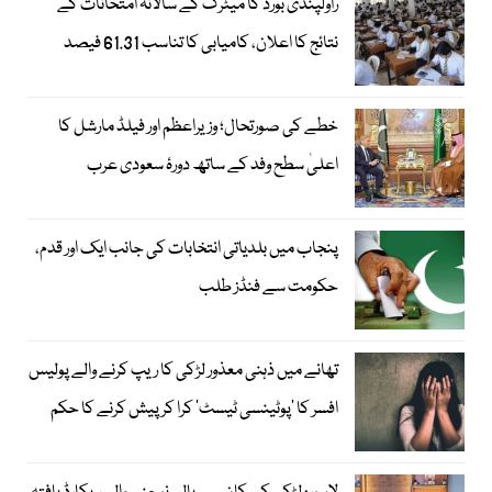
راولپنڈی بورڈ کا میٹرک کے سالانہ امتحانات کے
نتائج کا اعلان، کامیابی کا تناسب 61.31 فیصد
خطے کی صورتحال؛ وزیراعظم اور فیلڈ مارشل کا
اعلیٰ سطح وفد کے ساتھ دورۂ سعودی عرب
پنجاب میں بلدیاتی انتخابات کی جانب ایک اور قدم،
حکومت سے فنڈز طلب
تھانے میں ذہنی معذور لڑکی کا ریپ کرنے والے پولیس
افسر کا ’پوٹینسی ٹیسٹ‘ کرا کر پیش کرنے کا حکم