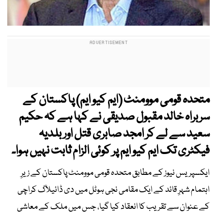
متحدہ قومی موومنٹ (ایم کیو ایم) پاکستان کے
سربراہ خالد مقبول صدیقی نے کہا ہے کہ حکیم
سعید سے لے کر امجد صابری قتل اور بلدیہ
فیکٹری تک ایم کیو ایم پر کوئی الزام ثابت نہیں ہوا۔
ایکسپریس نیوز کے مطابق متحدہ قومی موومنٹ پاکستان کے زیرِ
اہتمام شہرِ قائد کے ایک مقامی نجی ہوٹل میں دی ڈائیلاگ کراچی
کے عنوان سے تقریب کا انعقاد کیا گیا، جس میں ملک کے معاشی