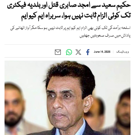
حکیم سعید سے امجد صابری قتل اور بلدیہ فیکٹری
تک کوئی الزام ثابت نہیں ہوا، سربراہ ایم کیو ایم
اسلحہ برآمدگی تک کوئی بھی الزام ایم کیو ایم پر ثابت نہیں ہو سکا مگر آواز اٹھانے کی
پاداش میں صرف صعوبتیں جھلیں
ویب ڈیسک
June 14, 2026