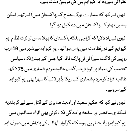
نظر آتی ہے وہ ایم کیو ایم ہی کی مرہونِ منت ہے۔
انہوں نے کہا کہ ہمارے بزرگ جناح کے پاکستان میں آئے تھے لیکن
ہمیں بھٹو کے پاکستان میں دھکیل دیا گیا۔
انہوں نے یاد دلایا کہ کراچی بلکہ پاکستان کا پہلا ماس ٹرانزٹ نظام ایم
کیو ایم کے دورِ نظامت میں پاس ہوا تھا، ایم کیو ایم نے شہر میں 40 ارب
روپے کی لاگت سے آئی ٹی پارک قائم کیا جس کے بینرز تک سیاسی
تعصب کی بنیاد پر اتروا دیئے گئے، حالیہ مردم شماری میں 75 لاکھ
غائب افراد کو مردم شماری کے ریکارڈ پر لانے کا سہرا بھی ایم کیو ایم
کے سر ہے۔
انہوں نے کہا کہ حکیم سعید اور امجد صابری کے قتل سے لے کر بلدیہ
فیکٹری سانحے اور اسلحہ برآمدگی تک کوئی بھی الزام عدالتوں میں
ایم کیو ایم پر ثابت نہیں ہو سکا مگر آواز اٹھانے کی پاداش میں صرف ایم