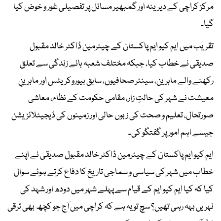
مرکز کراچی کے دیرینہ اور گمبھیر مسائل پر تفصیلی غور و خوض کیا
گیا۔
تقریب میں ایم کیو ایم پاکستان کے چیئرمین ڈاکٹر خالد مقبول
صدیقی نے خطاب کیا، جبکہ مختلف شعبہ ہائے زندگی سے تعلق
رکھنے والے ماہرین، سینئر صحافیوں، سابق بیوروکریٹس اور ماہرینِ
معیشت نے شہر کی حالتِ زار، مقامی حکومت کے نظام، معاشی
صورتحال، تعلیم و صحت کی زبوں حالی اور زمینوں کی ڈیجیٹلائزیشن
جیسے اہم امور پر گفتگو کی۔
​ایم کیو ایم پاکستان کے چیئرمین ڈاکٹر خالد مقبول صدیقی نے اپنے
خطاب میں شہر کی سیاسی و سماجی تاریخ کا دفاع کرتے ہوئے سوال
کیا کہ کیا ایم کیو ایم کے قیام سے پہلے شہر میں دودھ اور شہد کی
نہریں بہہ رہی تھیں؟ سچ تو یہ ہے کہ کراچی میں آج جو کچھ بھی ترقی