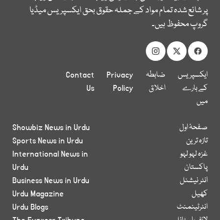
پر شائع شدہ تمام مواد کے جملہ حقوق بحق ایکسپریس میڈیا
گروپ محفوظ ہیں۔
ایکسپریس
ضابطہ
Privacy
Contact
کے بارے
اخلاق
Policy
Us
میں
صفحۂ اول
Showbiz News in Urdu
تازہ ترین
Sports News in Urdu
غزہ لہو لہو
International News in
پاکستان
Urdu
انٹر نیشنل
Business News in Urdu
کھیل
Urdu Magazine
انٹرٹینمنٹ
Urdu Blogs