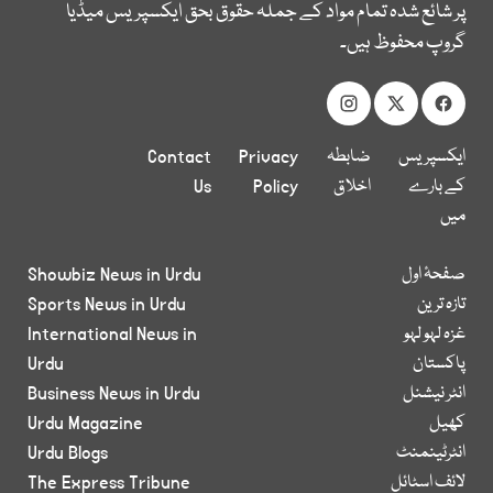
پر شائع شدہ تمام مواد کے جملہ حقوق بحق ایکسپریس میڈیا
گروپ محفوظ ہیں۔
ایکسپریس
ضابطہ
Privacy
Contact
کے بارے
اخلاق
Policy
Us
میں
صفحۂ اول
Showbiz News in Urdu
تازہ ترین
Sports News in Urdu
غزہ لہو لہو
International News in
پاکستان
Urdu
انٹر نیشنل
Business News in Urdu
کھیل
Urdu Magazine
انٹرٹینمنٹ
Urdu Blogs
لائف اسٹائل
The Express Tribune