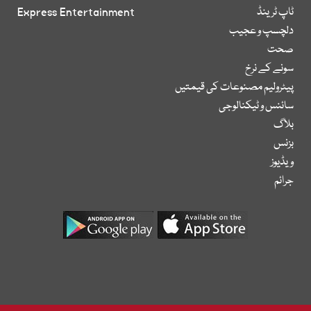
ٹاپ ٹرینڈ
Express Entertainment
دلچسپ و عجیب
صحت
سونے کے نرخ
پیٹرولیم مصنوعات کی قیمتیں
سائنس و ٹیکنالوجی
بلاگ
بزنس
ویڈیوز
جرائم