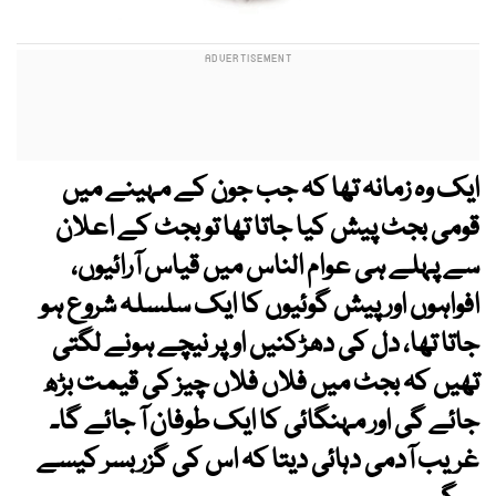
ایک وہ زمانہ تھا کہ جب جون کے مہینے میں
قومی بجٹ پیش کیا جاتا تھا تو بجٹ کے اعلان
سے پہلے ہی عوام الناس میں قیاس آرائیوں،
افواہوں اور پیش گوئیوں کا ایک سلسلہ شروع ہو
جاتا تھا، دل کی دھڑکنیں اوپر نیچے ہونے لگتی
تھیں کہ بجٹ میں فلاں فلاں چیز کی قیمت بڑھ
جائے گی اور مہنگائی کا ایک طوفان آ جائے گا۔
غریب آدمی دہائی دیتا کہ اس کی گزر بسر کیسے