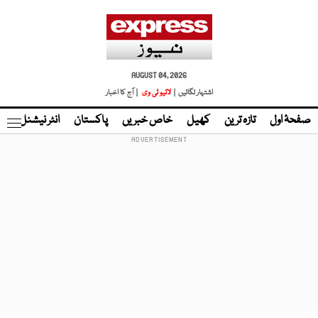
AUGUST 04, 2026
اشتہار لگائیں |
لائیو ٹی وی
| آج کا اخبار
صفحۂ اول
تازہ ترین
کھیل
خاص خبریں
پاکستان
انٹر نیشنل
ٹا