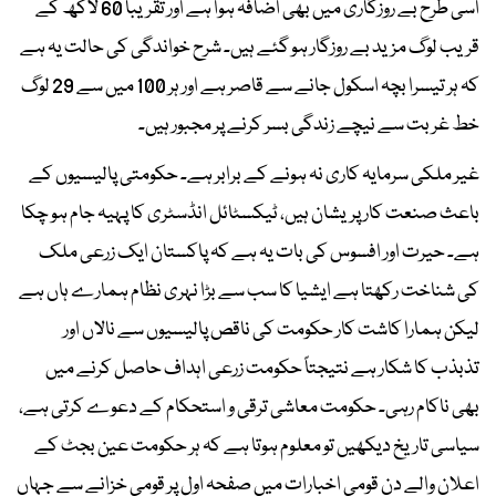
اسی طرح بے روزگاری میں بھی اضافہ ہوا ہے اور تقریباً 60 لاکھ کے
قریب لوگ مزید بے روزگار ہو گئے ہیں۔ شرح خواندگی کی حالت یہ ہے
کہ ہر تیسرا بچہ اسکول جانے سے قاصر ہے اور ہر 100 میں سے 29 لوگ
خط غربت سے نیچے زندگی بسر کرنے پر مجبور ہیں۔
غیر ملکی سرمایہ کاری نہ ہونے کے برابر ہے۔ حکومتی پالیسیوں کے
باعث صنعت کار پریشان ہیں، ٹیکسٹائل انڈسٹری کا پہیہ جام ہو چکا
ہے۔ حیرت اور افسوس کی بات یہ ہے کہ پاکستان ایک زرعی ملک
کی شناخت رکھتا ہے ایشیا کا سب سے بڑا نہری نظام ہمارے ہاں ہے
لیکن ہمارا کاشت کار حکومت کی ناقص پالیسیوں سے نالاں اور
تذبذب کا شکار ہے نتیجتاً حکومت زرعی اہداف حاصل کرنے میں
بھی ناکام رہی۔ حکومت معاشی ترقی و استحکام کے دعوے کرتی ہے،
سیاسی تاریخ دیکھیں تو معلوم ہوتا ہے کہ ہر حکومت عین بجٹ کے
اعلان والے دن قومی اخبارات میں صفحہ اول پر قومی خزانے سے جہاں