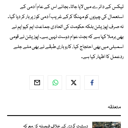
ٹیکس کے دائرے میں لایا جاتا۔ بجائے اس کے عام آدمی کے
استعمال کی چیزوں کو مہنگا کرکے غریب آدمی کو زیربار کر دیا گیا۔
نہ صرف اپوزیشن بلکہ حکومت کی اتحادی جماعت ایم کیو ایم نے
بھی برملا کہا ہے کہ بجٹ عوام دوست نہیں ہے۔ اپوزیشن نے قومی
اسمبلی میں بھی احتجاج کیا، کاروباری طبقے نے بھی ملے جلے
ردعمل کا اظہار کیا ہے۔
متعلقہ
دہشت گردی کے خلاف فیصلہ کن معرکہ