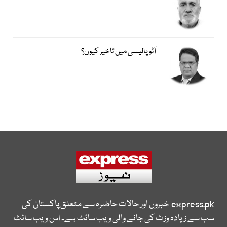
آٹو پالیسی میں تاخیر کیوں؟
express.pk
خبروں اور حالات حاضرہ سے متعلق پاکستان کی
سب سے زیادہ وزٹ کی جانے والی ویب سائٹ ہے۔ اس ویب سائٹ