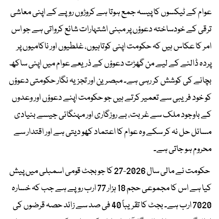
عوام کے ٹیکسوں کا پیسہ جمع ہوتا ہے کروڑوں روپے کے اپنی معاشی
ترقی کے خودساختہ دعوؤں پر مبنی اشتہارات شائع کرواتی ہے جو اس
امر کا عکاس ہیں کہ حکومت اپنی کوتاہیوں، غلطیوں اور ناکامیوں پر
پردہ ڈالنے کے لیے من گھڑت دعوؤں کے ذریعے عوام میں اپنی ساکھ
بچانے کی کوشش کر رہی ہے۔ مبصرین اور تجزیہ نگار حکومتی دعوؤں
کو خود فریبی سے تعمیر کرتے ہیں جو حکومت اپنے دعوؤں اور وعدوں
کے باوجود ملک سے غربت، بے روزگاری اور مہنگائی جیسے بنیادی
مسائل حل نہ کر سکے وہ عوام کا اعتماد کھو دیتی ہے اور اقتدار سے
محروم ہو جاتی ہے۔
حکومت نے مالی سال 2026-27 کا جو بجٹ قومی اسمبلی میں پیش
کیا ہے اس کا مجموعی حجم 18 ہزار 77 ارب روپے ہے جب کہ خسارہ
7020 ارب ہے۔ بجٹ کا تقریباً 40 فی صد سے زائد حصہ قرضوں کی