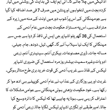
ادائیگی میں چلا جائے گا۔ آئی ایم ایف کی ہدایت کی روشنی میں تیار
کردہ بجٹ میں تنخواہوں اور پنشن میں صرف 7 فی صد اضافہ کیا گیا
ہے جو مہنگائی کے اس پرآشوب دور میں اونٹ کے منہ میں زیرہ کے
مترادف ہے۔ اس پہ مستزاد حکومت بجٹ میں عام آدمی کے
استعمال کی 36 گھریلو اشیا پر جی ایس ٹی نافذ کر دیا ہے جس سے
مہنگائی کا ایک نیا سیلاب آئے گا۔ گھی، تیل، دودھ، جام، جیلی،
مسالہ جات، ڈیری مصنوعات، بیکری آئٹم، سینیٹری آئٹم، زرعی
ادویات وغیرہ سمیت بیشتر روز مرہ استعمال کی ضروری اشیا پر
ٹیکس کے نفاذ سے غریب آدمی کی قوت خرید بری طرح متاثر ہوگی۔
غربت اور بے روزگاری کے عذاب نے عام آدمی کو پہلے ہی ادھ موا کر
رکھا ہے۔ خود حکومت بڑھتی ہوئی مہنگائی سے عوامی مشکلات کا
اعتراف کر رہی ہے۔ ہونا یہ چاہیے تھا کہ ٹیکس کا دائرہ وسیع کیا
جاتا، امیر طبقے اور لگژری اشیا پر ٹیکس لگایا جاتا، زرعی آدمی کو