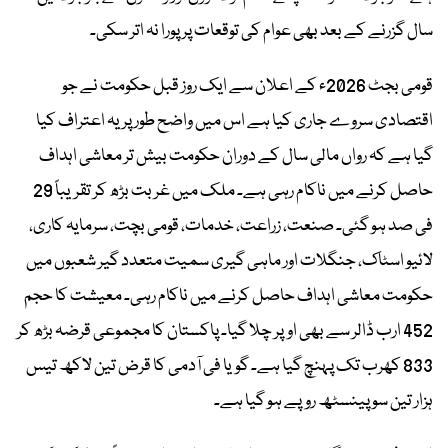
سال گزرنے کے بعد بھی عوام کی توقعات پر پورا نہ اتر سکی۔
قومی بجٹ 2026ء کے اعلان سے ایک روز قبل حکومت نے جو
اقتصادی سروے جاری کیا ہے اس میں واضح طور پر یہ اعتراف کیا
گیا ہے کہ رواں مالی سال کے دوران حکومت بیش تر معاشی اہداف
حاصل کرنے میں ناکام رہی ہے۔ ملک میں غربت بڑھ کر تقریباً 29
فی صد ہو گئی۔ صنعت، زراعت، خدمات، قومی بچت، سرمایہ کاری،
لائیو اسٹاک، جنگلات اور ماہی گیری سمیت متعدد گیر شعبوں میں
حکومت معاشی اہداف حاصل کرنے میں ناکام رہی۔ معیشت کا حجم
452 ارب ڈالر سے بھی اوپر چلا گیا۔ پاکستان کا مجموعی قرضہ بڑھ کر
833 کھرب تک پہنچ گیا ہے۔ گویا فی آدمی کا قرض تین لاکھ تیس
ہزار تین سو پینسٹھ روپے ہو گیا ہے۔