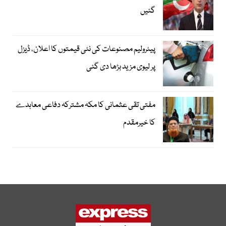
گئیں
پیٹرولیم مصنوعات کی نئی قیمتوں کا اعلان، ڈیزل
پر لیوی مزید بڑھا دی گئی
مفتی تقی عثمانی کا مکہ مشترکہ دفاعی معاہدے
کا خیرمقدم