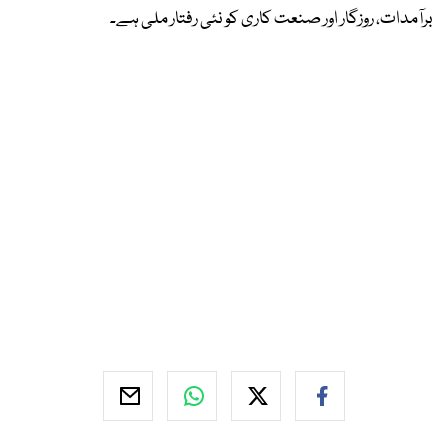
برآمدات، روزگار اور صنعت کاری کو نئی رفتار ملی ہے۔