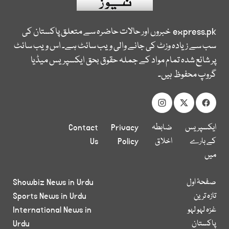
express.pk
خبروں اور حالات حاضرہ سے متعلق پاکستان کی
سب سے زیادہ وزٹ کی جانے والی ویب سائٹ ہے۔ اس ویب سائٹ
پر شائع شدہ تمام مواد کے جملہ حقوق بحق ایکسپریس میڈیا
گروپ محفوظ ہیں۔
ایکسپریس
ضابطہ
Privacy
Contact
کے بارے
اخلاق
Policy
Us
میں
صفحۂ اول
Showbiz News in Urdu
تازہ ترین
Sports News in Urdu
غزہ لہو لہو
International News in
پاکستان
Urdu