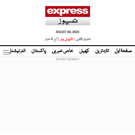
AUGUST 08, 2026
اشتہار لگائیں |
لائیو ٹی وی
| آج کا اخبار
صفحۂ اول
تازہ ترین
کھیل
خاص خبریں
پاکستان
انٹر نیشنل
ٹا