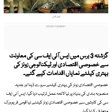
فوٹو: فائل
گزشتہ 3 برس میں ایس آئی ایف سی کی معاونت
سے خصوصی اقتصادی اور ٹیکنالوجی زونز کی
بہتری کیلئے نمایاں اقدامات کیے گئے۔
خصوصی اقتصادی زونز کی بہتری کیلئے سروے ڈیٹا اور جدید
منصوبہ بندی کی بنیاد پر نیا لائحہ عمل ترتیب دیا گیا، ایس آئی ایف
سی کی کاوشوں سے خصوصی اقتصادی زونز کیلئے نیا قومی فریم ورک
متعارف کرایا گیا۔