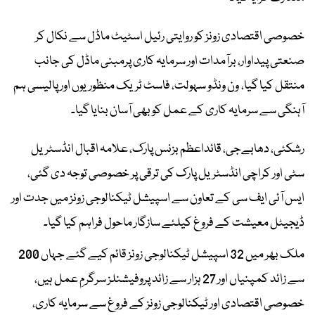
خصوصی اقتصادی زونز کو روایتی رئیل اسٹیٹ ماڈل سے نکال کر
صنعتی پیداوار، برآمدات اور سرمایہ کاری پرمبنی ماڈل کی جانب
منتقل کیا گیا، ون ونڈو سہولت، فاسٹ ٹریک منظوریوں اور پالیسی ہم
آہنگی سے سرمایہ کاری کے عمل کو بھی آسان بنایا گیا۔
رشکئی، دھابےجی، قائداعظم بزنس پارک، علامہ اقبال انڈسٹریل
سٹی اور کراچی انڈسٹریل پارک کی ترقی پر خصوصی توجہ دی گئی،
ایس آئی ایف سی کے تعاون سے اسپیشل ٹیکنالوجی زونز میں جدت اور
ڈیجیٹل معیشت کے فروغ کیلئے سازگار ماحول فراہم کیا گیا۔
ملک بھر میں 32 اسپیشل ٹیکنالوجی زونز قائم کیے گئے جہاں 200
سے زائد کمپنیاں اور 27 ہزار سے زائد پروفیشنلز سرگرمِ عمل ہیں،
خصوصی اقتصادی اور ٹیکنالوجی زونز کے فروغ سے سرمایہ کاری،