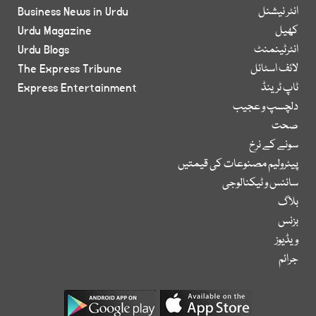
انٹر نیشنل
Business News in Urdu
کھیل
Urdu Magazine
انٹرٹینمنٹ
Urdu Blogs
لائف اسٹائل
The Express Tribune
ٹاپ ٹرینڈ
Express Entertainment
دلچسپ و عجیب
صحت
سونے کے نرخ
پیٹرولیم مصنوعات کی قیمتیں
سائنس و ٹیکنالوجی
بلاگ
بزنس
ویڈیوز
جرائم