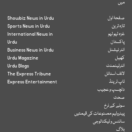
میں
صفحۂ اول
Showbiz News in Urdu
تازہ ترین
Sports News in Urdu
غزہ لہو لہو
International News in
پاکستان
Urdu
انٹر نیشنل
Business News in Urdu
کھیل
Urdu Magazine
انٹرٹینمنٹ
Urdu Blogs
لائف اسٹائل
The Express Tribune
ٹاپ ٹرینڈ
Express Entertainment
دلچسپ و عجیب
صحت
سونے کے نرخ
پیٹرولیم مصنوعات کی قیمتیں
سائنس و ٹیکنالوجی
بلاگ