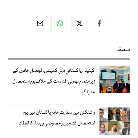
متعلقہ
کینیڈا، پاکستانی ہائی کمیشن، قونصل خانوں کے
زیر اہتمام بھارتی اقدامات کے خلاف یوم استحصال
منایا گیا
واشنگٹن میں سفارت خانہ پاکستان میں یوم
استحصال کشمیر پر خصوصی ویبنار کا انعقاد