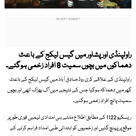
راولپنڈی اور پشاور میں گیس لیکج کے باعث
دھماکوں میں بچوں سمیت 8 افراد زخمی ہوگئے۔
راولپنڈی کے علاقے کری روڈ صادق آباد میں گیس لیکج کے باعث
گھر میں دھماکہ ہوگیا جس کے نتیجے میں آگ بھڑک اٹھی اور بچوں
سمیت پانچ افراد زخمی ہوگئے۔
ریسکیو 1122 کے مطابق اطلاع ملتے ہی امدادی ٹیمیں فوری طور پر
موقع پر پہنچ گئیں اور زخمیوں کو ابتدائی طبی امداد فراہم کرنے کے