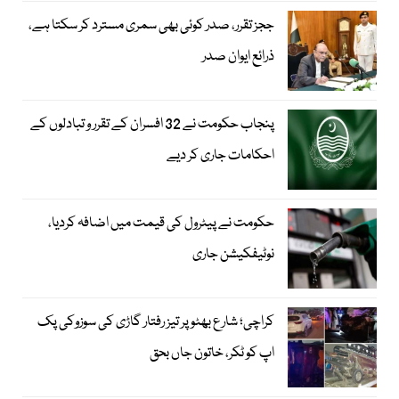
ججز تقرر، صدر کوئی بھی سمری مسترد کر سکتا ہے،
ذرائع ایوان صدر
پنجاب حکومت نے 32 افسران کے تقرر و تبادلوں کے
احکامات جاری کر دیے
حکومت نے پیٹرول کی قیمت میں اضافہ کردیا،
نوٹیفکیشن جاری
کراچی؛ شارع بھٹو پر تیز رفتار گاڑی کی سوزوکی پک
اپ کو ٹکر، خاتون جاں بحق