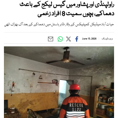
راولپنڈی اور پشاور میں گیس لیکج کے باعث
دھماکے، بچوں سمیت 8 افراد زخمی
حیات آباد میڈیکل کمپلیکس کے وقار ظاہر ہاسٹل میں دھماکے کے بعد آگ بھڑک اٹھی
ویب ڈیسک
June 15, 2026