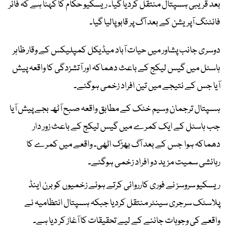
بعد قریبی ہسپتال منتقل کردیا گیا۔ ریسکیو حکام کا کہنا ہے کہ فائر
فائٹنگ آپریشن کے بعد آگ پر قابو پالیا گیا۔
دوسری جانب پشاور میں حیات آباد میڈیکل کمپلیکس کے وقار ظاہر
ہاسٹل میں گیس لیکج کے باعث دھماکہ اور آتشزدگی کا واقعہ پیش
آیا جس کے نتیجے میں تین افراد زخمی ہوگئے۔
ہسپتال ترجمان وسیم خٹک کے مطابق واقعہ صبح آٹھ بجے پیش آیا
جب ہاسٹل کے ایک کمرے میں گیس لیکج کے باعث زور دار
دھماکہ ہوا جس کے بعد آگ بھڑک اٹھی۔ واقعے میں کمرے کا
رہائشی سمیت مزید دو افراد زخمی ہوگئے۔
ریسکیو سروسز نے فوری کارروائی کرتے ہوئے زخمیوں کو برن اینڈ
پلاسٹک سرجری سینٹر منتقل کردیا جبکہ ہسپتال انتظامیہ نے
واقعے کی وجوہات جاننے کے لیے تحقیقات کا آغاز کر دیا ہے۔