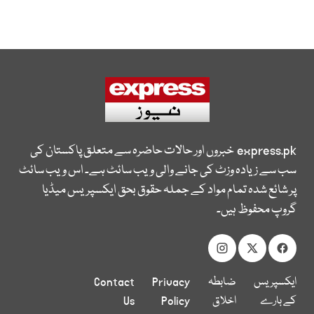
express.pk
خبروں اور حالات حاضرہ سے متعلق پاکستان کی
سب سے زیادہ وزٹ کی جانے والی ویب سائٹ ہے۔ اس ویب سائٹ
پر شائع شدہ تمام مواد کے جملہ حقوق بحق ایکسپریس میڈیا
گروپ محفوظ ہیں۔
ایکسپریس
ضابطہ
Privacy
Contact
کے بارے
اخلاق
Policy
Us