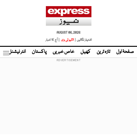
AUGUST 06, 2026
اشتہار لگائیں |
لائیو ٹی وی
| آج کا اخبار
صفحۂ اول
تازہ ترین
کھیل
خاص خبریں
پاکستان
انٹر نیشنل
ٹا