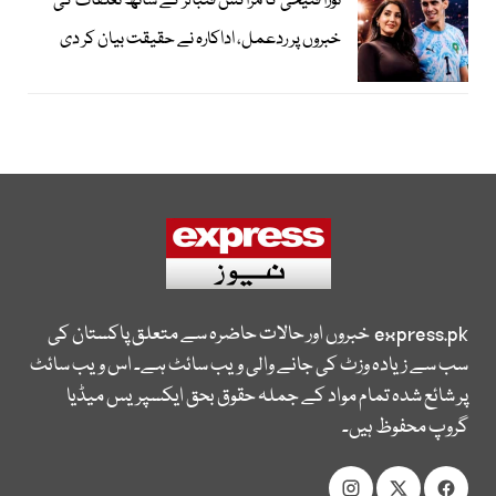
نورا فتیحی کا مراکش فٹبالر کے ساتھ تعلقات کی
خبروں پر ردعمل، اداکارہ نے حقیقت بیان کر دی
express.pk
خبروں اور حالات حاضرہ سے متعلق پاکستان کی
سب سے زیادہ وزٹ کی جانے والی ویب سائٹ ہے۔ اس ویب سائٹ
پر شائع شدہ تمام مواد کے جملہ حقوق بحق ایکسپریس میڈیا
گروپ محفوظ ہیں۔