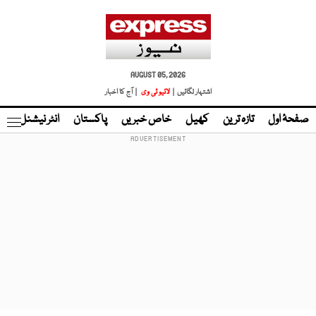
AUGUST 05, 2026
اشتہار لگائیں |
لائیو ٹی وی
| آج کا اخبار
صفحۂ اول
تازہ ترین
کھیل
خاص خبریں
پاکستان
انٹر نیشنل
ٹا