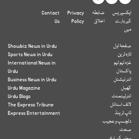
ایکسپریس
ضابطہ
Privacy
Contact
کے بارے
اخلاق
Policy
Us
میں
صفحۂ اول
Showbiz News in Urdu
تازہ ترین
Sports News in Urdu
غزہ لہو لہو
International News in
پاکستان
Urdu
انٹر نیشنل
Business News in Urdu
کھیل
Urdu Magazine
انٹرٹینمنٹ
Urdu Blogs
لائف اسٹائل
The Express Tribune
ٹاپ ٹرینڈ
Express Entertainment
دلچسپ و عجیب
صحت
سونے کے نرخ