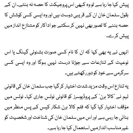
پیش کیا جا رہا ہے تو وہ کبھی اس پروجیکٹ کا حصہ نہ بنتے۔ ان کے
بقول سلمان خان ان کے قریبی دوست ہیں اور وہ ایسی کسی کوشش کا
حصہ بننے کا تصور بھی نہیں کر سکتے جو اداکار کو متنازع انداز میں
پیش کرے۔
انہوں نے یہ بھی کہا کہ ان کا نام کسی صورت بشنوئی گینگ یا اس
نوعیت کے تنازعات سے جوڑنا درست نہیں ہوگا اور وہ ایسی کسی
سرگرمی سے خود کو دور رکھتے ہیں۔
یہ تنازع اس وقت مزید شدت اختیار کر گیا جب سلمان خان کی قانونی
ٹیم نے ’کالا ہرن‘ کے پروڈیوسرز کو قانونی نوٹس جاری کیا۔ نوٹس میں
مؤقف اختیار کیا گیا کہ فلم کالا ہرن شکار کیس کے پس منظر میں
بنائی جا رہی ہے اور اس میں سلمان خان کی شناخت اور شخصیت کو
غیر مناسب انداز میں استعمال کیا جا رہا ہے۔