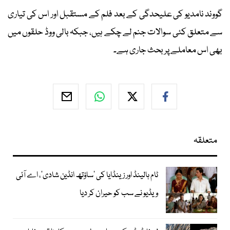
گووند نامدیو کی علیحدگی کے بعد فلم کے مستقبل اور اس کی تیاری
سے متعلق کئی سوالات جنم لے چکے ہیں، جبکہ بالی ووڈ حلقوں میں
بھی اس معاملے پر بحث جاری ہے۔
متعلقہ
ٹام ہالینڈ اور زینڈایا کی ’ساؤتھ انڈین شادی‘، اے آئی
ویڈیو نے سب کو حیران کر دیا