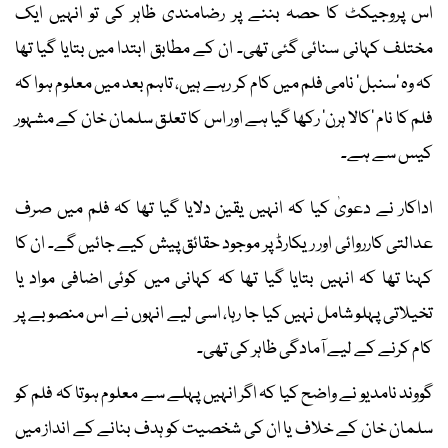
اس پروجیکٹ کا حصہ بننے پر رضامندی ظاہر کی تو انہیں ایک
مختلف کہانی سنائی گئی تھی۔ ان کے مطابق ابتدا میں بتایا گیا تھا
کہ وہ ’سنبل‘ نامی فلم میں کام کر رہے ہیں، تاہم بعد میں معلوم ہوا کہ
فلم کا نام ’کالا ہرن‘ رکھا گیا ہے اور اس کا تعلق سلمان خان کے مشہور
کیس سے ہے۔
اداکار نے دعویٰ کیا کہ انہیں یقین دلایا گیا تھا کہ فلم میں صرف
عدالتی کارروائی اور ریکارڈ پر موجود حقائق پیش کیے جائیں گے۔ ان کا
کہنا تھا کہ انہیں بتایا گیا تھا کہ کہانی میں کوئی اضافی مواد یا
تخیلاتی پہلو شامل نہیں کیا جا رہا، اسی لیے انہوں نے اس منصوبے پر
کام کرنے کے لیے آمادگی ظاہر کی تھی۔
گووند نامدیو نے واضح کیا کہ اگر انہیں پہلے سے معلوم ہوتا کہ فلم کو
سلمان خان کے خلاف یا ان کی شخصیت کو ہدف بنانے کے انداز میں