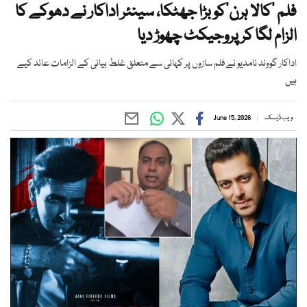
فلم ’کالا ہرن‘کو بڑا جھٹکا، سینئر اداکار نے دھوکے کا
الزام لگا کر پروجیکٹ چھوڑ دیا
اداکار گووند نامدیو نے فلم سازوں پر کہانی سے متعلق غلط بیانی کے الزامات عائد کیے
ہیں
ویب ڈیسک
June 15, 2026