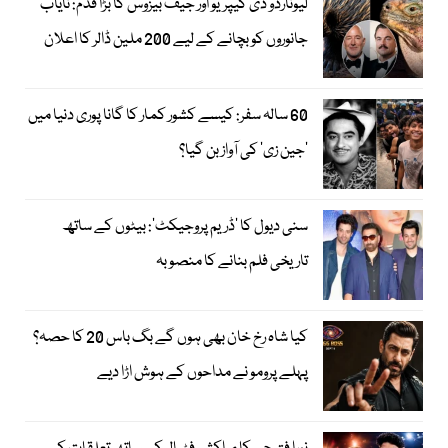
لیونارڈو ڈی کیپریو اور جیف بیزوس کا بڑا قدم: نایاب
جانوروں کو بچانے کے لیے 200 ملین ڈالر کا اعلان
60 سالہ سفر: کیسے کشور کمار کا گانا پوری دنیا میں
’جین زی‘ کی آواز بن گیا؟
سنی دیول کا ’ڈریم پروجیکٹ‘: بیٹوں کے ساتھ
تاریخی فلم بنانے کا منصوبہ
کیا شاہ رخ خان بھی ہوں گے بگ باس 20 کا حصہ؟
پہلے پرومو نے مداحوں کے ہوش اڑا دیے