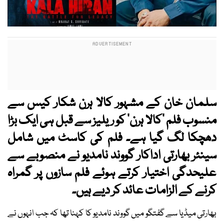
سلمان خان کے مشہور کالا ہرن شکار کیس سے
منسوب فلم ’کالا ہرن‘ کو ریلیز سے قبل ہی ایک بڑا
دھچکا لگ گیا ہے۔ فلم کی کاسٹ میں شامل
سینئر بھارتی اداکار گووند نامدیو نے منصوبے سے
علیحدگی اختیار کرتے ہوئے فلم سازوں پر گمراہ
کرنے کے الزامات عائد کر دیے ہیں۔
بھارتی میڈیا سے گفتگو میں گووند نامدیو کا کہنا تھا کہ جب انہوں نے