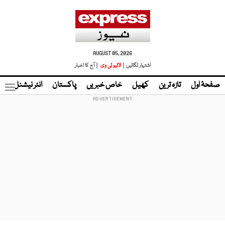
AUGUST 05, 2026
اشتہار لگائیں |
لائیو ٹی وی
| آج کا اخبار
صفحۂ اول
تازہ ترین
کھیل
خاص خبریں
پاکستان
انٹر نیشنل
ٹا