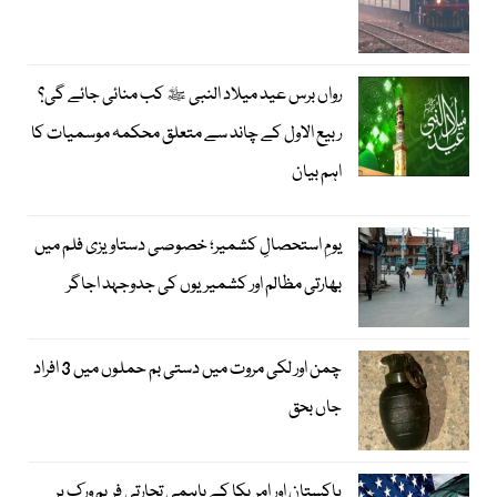
رواں برس عید میلاد النبی ﷺ کب منائی جائے گی؟
ربیع الاول کے چاند سے متعلق محکمہ موسمیات کا
اہم بیان
یومِ استحصالِ کشمیر؛ خصوصی دستاویزی فلم میں
بھارتی مظالم اور کشمیریوں کی جدوجہد اجاگر
چمن اور لکی مروت میں دستی بم حملوں میں 3 افراد
جاں بحق
پاکستان اور امریکا کے باہمی تجارتی فریم ورک پر