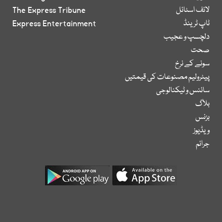
لائف اسٹائل
The Express Tribune
ٹاپ ٹرینڈ
Express Entertainment
دلچسپ و عجیب
صحت
سونے کے نرخ
پیٹرولیم مصنوعات کی قیمتیں
سائنس و ٹیکنالوجی
بلاگ
بزنس
ویڈیوز
جرائم