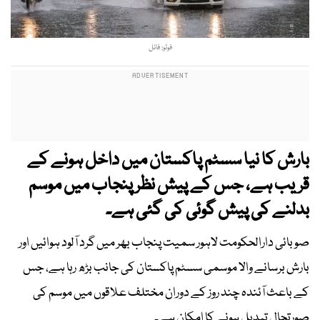
فوٹو: فائل
بارش کا نیا سسٹم پاکستان میں داخل ہونے کے
قریب ہے، جس کے پیش نظر پنجاب میں موسم
بدلنے کی پیش گوئی کی گئی ہے۔
صوبائی دارالحکومت لاہور سمیت پنجاب بھر میں گرد آلود ہوائیں اور
بارش برسانے والا موسمی سسٹم پاکستان کی جانب بڑھ رہا ہے، جس
کے باعث آئندہ چند روز کے دوران مختلف علاقوں میں موسم کی
صورتحال تبدیل ہونے کا امکان ہے۔