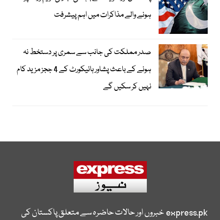
ہونے والے مذاکرات میں اہم پیشرفت
صدر مملکت کی جانب سے سمری پر دستخط نہ
ہونے کے باعث پشاور ہائیکورٹ کے 4 ججز مزید کام
نہیں کر سکیں گے
express.pk
خبروں اور حالات حاضرہ سے متعلق پاکستان کی