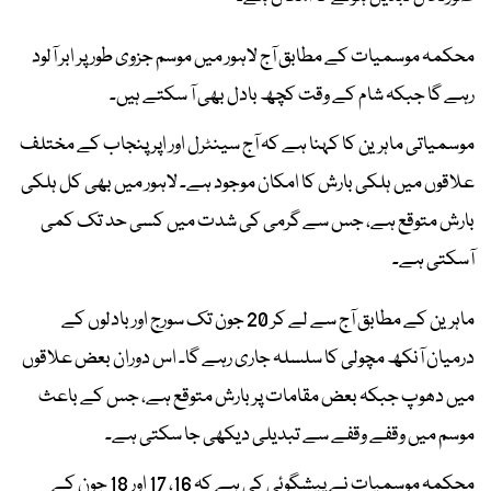
محکمہ موسمیات کے مطابق آج لاہور میں موسم جزوی طور پر ابر آلود
رہے گا جبکہ شام کے وقت کچھ بادل بھی آ سکتے ہیں۔
موسمیاتی ماہرین کا کہنا ہے کہ آج سینٹرل اور اپر پنجاب کے مختلف
علاقوں میں ہلکی بارش کا امکان موجود ہے۔ لاہور میں بھی کل ہلکی
بارش متوقع ہے، جس سے گرمی کی شدت میں کسی حد تک کمی
آسکتی ہے۔
ماہرین کے مطابق آج سے لے کر 20 جون تک سورج اور بادلوں کے
درمیان آنکھ مچولی کا سلسلہ جاری رہے گا۔ اس دوران بعض علاقوں
میں دھوپ جبکہ بعض مقامات پر بارش متوقع ہے، جس کے باعث
موسم میں وقفے وقفے سے تبدیلی دیکھی جا سکتی ہے۔
محکمہ موسمیات نے پیشگوئی کی ہے کہ 16، 17 اور 18 جون کے