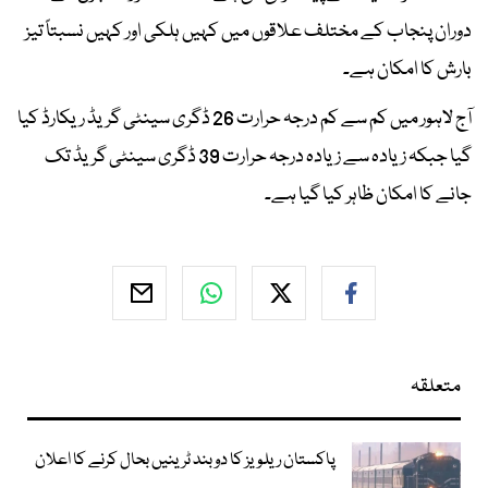
دوران پنجاب کے مختلف علاقوں میں کہیں ہلکی اور کہیں نسبتاً تیز
بارش کا امکان ہے۔
آج لاہور میں کم سے کم درجہ حرارت 26 ڈگری سینٹی گریڈ ریکارڈ کیا
گیا جبکہ زیادہ سے زیادہ درجہ حرارت 39 ڈگری سینٹی گریڈ تک
جانے کا امکان ظاہر کیا گیا ہے۔
متعلقہ
پاکستان ریلویز کا دو بند ٹرینیں بحال کرنے کا اعلان