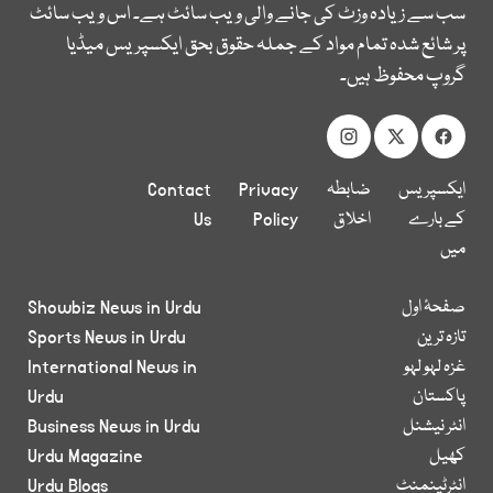
سب سے زیادہ وزٹ کی جانے والی ویب سائٹ ہے۔ اس ویب سائٹ
پر شائع شدہ تمام مواد کے جملہ حقوق بحق ایکسپریس میڈیا
گروپ محفوظ ہیں۔
ایکسپریس
ضابطہ
Privacy
Contact
کے بارے
اخلاق
Policy
Us
میں
صفحۂ اول
Showbiz News in Urdu
تازہ ترین
Sports News in Urdu
غزہ لہو لہو
International News in
پاکستان
Urdu
انٹر نیشنل
Business News in Urdu
کھیل
Urdu Magazine
انٹرٹینمنٹ
Urdu Blogs