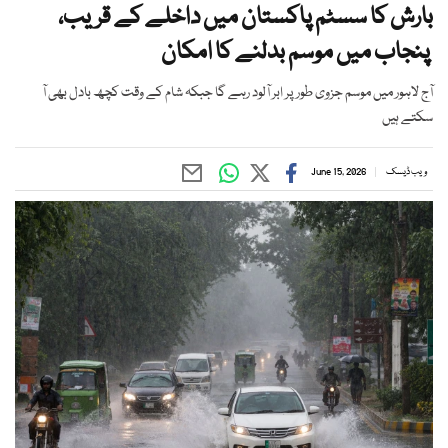
بارش کا سسٹم پاکستان میں داخلے کے قریب،
پنجاب میں موسم بدلنے کا امکان
آج لاہور میں موسم جزوی طور پر ابر آلود رہے گا جبکہ شام کے وقت کچھ بادل بھی آ
سکتے ہیں
ویب ڈیسک
June 15, 2026