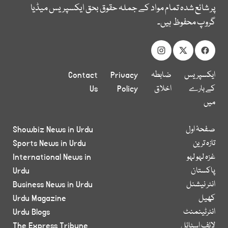
پر شائع شدہ تمام مواد کے جملہ حقوق بحق ایکسپریس میڈیا
گروپ محفوظ ہیں۔
ایکسپریس
ضابطہ
Privacy
Contact
کے بارے
اخلاق
Policy
Us
میں
صفحۂ اول
Showbiz News in Urdu
تازہ ترین
Sports News in Urdu
غزہ لہو لہو
International News in
پاکستان
Urdu
انٹر نیشنل
Business News in Urdu
کھیل
Urdu Magazine
انٹرٹینمنٹ
Urdu Blogs
لائف اسٹائل
The Express Tribune