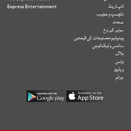
ٹاپ ٹرینڈ
Express Entertainment
دلچسپ و عجیب
صحت
سونے کے نرخ
پیٹرولیم مصنوعات کی قیمتیں
سائنس و ٹیکنالوجی
بلاگ
بزنس
ویڈیوز
جرائم