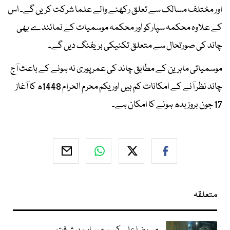
اور مختلف مسالک سے تعلق رکھنے والے علما شرکت کریں گے۔ اس
کے علاوہ محکمہ سپارکو اور محکمہ موسمیات کے نمائندے بھی
چاند کی صورتحال سے متعلق تکنیکی بریفنگ دیں گے۔
موسمیاتی ماہرین کے مطابق چاند کی عمر پوری نہ ہونے کے باعث آج
چاند نظر آنے کے امکانات کم ہیں اور یکم محرم الحرام 1448ھ کا آغاز
17 جون بروز بدھ ہونے کا امکان ہے۔
متعلقہ