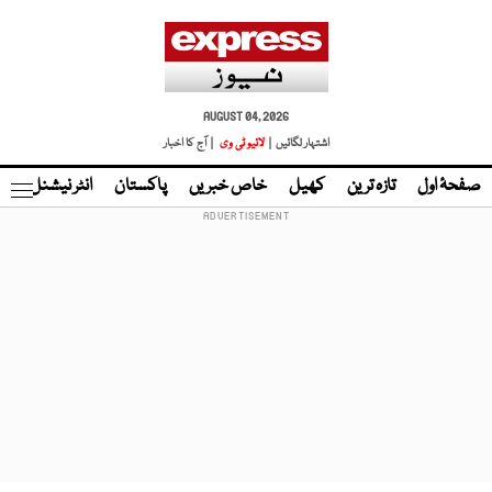
AUGUST 04, 2026
اشتہار لگائیں |
لائیو ٹی وی
| آج کا اخبار
صفحۂ اول
تازہ ترین
کھیل
خاص خبریں
پاکستان
انٹر نیشنل
ٹا