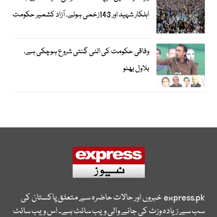
اہلکار شہید اور 143زخمی ہوئے، آزاد کشمیر حکومت
وفاقی حکومت کی الٹی گنتی شروع ہوچکی ہے،
بلاول بھٹو
express.pk
خبروں اور حالات حاضرہ سے متعلق پاکستان کی
سب سے زیادہ وزٹ کی جانے والی ویب سائٹ ہے۔ اس ویب سائٹ