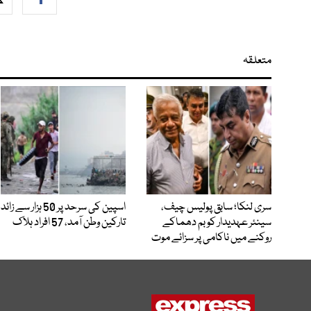
متعلقہ
سری لنکا؛ سابق پولیس چیف،
اسپین کی سرحد پر 50 ہزار سے زائد
سینئر عہدیدار کو بم دھماکے
تارکین وطن آمد، 57 افراد ہلاک
روکنے میں ناکامی پر سزائے موت