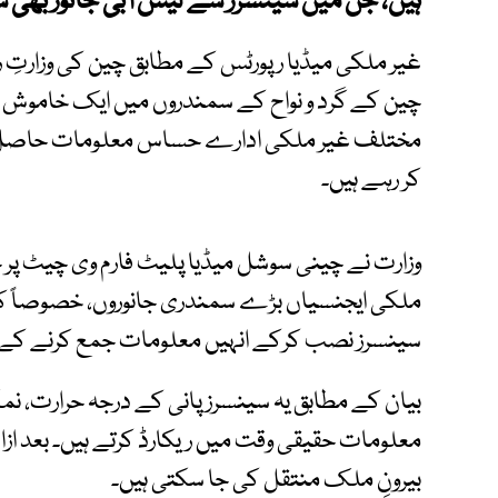
ہیں، جن میں سینسرز سے لیس آبی جانور بھی ش
غیر ملکی میڈیا رپورٹس کے مطابق چین کی وزارتِ 
چین کے گرد و نواح کے سمندروں میں ایک خاموش 
مختلف غیر ملکی ادارے حساس معلومات حاصل ک
کر رہے ہیں۔
وزارت نے چینی سوشل میڈیا پلیٹ فارم وی چیٹ پر ج
ملکی ایجنسیاں بڑے سمندری جانوروں، خصوصاً 
سینسرز نصب کرکے انہیں معلومات جمع کرنے کے ل
بیان کے مطابق یہ سینسرز پانی کے درجہ حرارت، 
معلومات حقیقی وقت میں ریکارڈ کرتے ہیں۔ بعد از
بیرونِ ملک منتقل کی جا سکتی ہیں۔