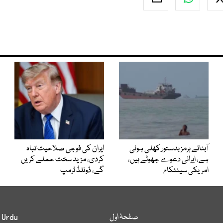
آبنائے ہرمز بدستور کھلی ہوئی
ایران کی فوجی صلاحیت تباہ
ہے، ایرانی دعوے جھوٹے ہیں،
کردی، مزید سخت حملے کریں
امریکی سینٹکام
گے، ڈونلڈ ٹرمپ
صفحۂ اول
 Urdu