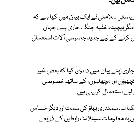
امل ہیں۔
ریاستی سلامتی نے ایک بیان میں کہا ہے کہ
مگر پیچیدہ خفیہ جنگ جاری ہے، جہاں
رنے کے لیے جدید جاسوسی آلات استعمال
اری اپنے بیان میں دعویٰ کیا کہ بعض غیر
کچھوؤں اور مچھلیوں، کے ساتھ خصوصی
یے استعمال کر رہی ہیں۔
نمکیات، سمندری بہاؤ کی سمت اور دیگر حساس
اں یہ معلومات سیٹلائٹ رابطوں کے ذریعے