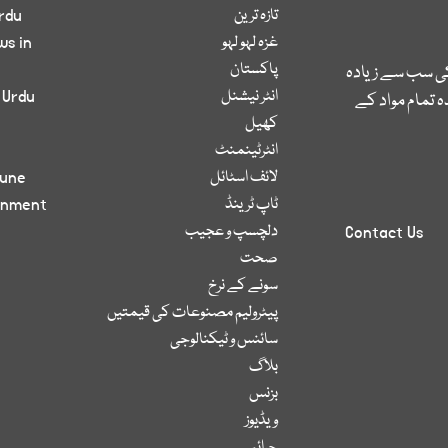
تازہ ترین
rdu
غزہ لہو لہو
ws in
پاکستان
کی سب سے زیادہ
انٹر نیشنل
 Urdu
 تمام مواد کے
کھیل
انٹرٹینمنٹ
لائف اسٹائل
bune
ٹاپ ٹرینڈ
inment
دلچسپ و عجیب
Contact Us
صحت
سونے کے نرخ
پیٹرولیم مصنوعات کی قیمتیں
سائنس و ٹیکنالوجی
بلاگ
بزنس
ویڈیوز