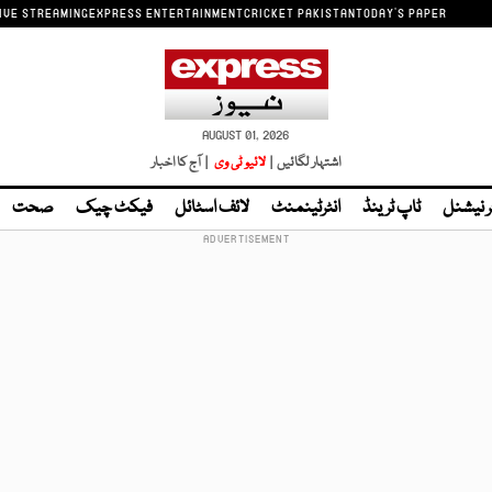
IVE STREAMING
EXPRESS ENTERTAINMENT
CRICKET PAKISTAN
TODAY'S PAPER
AUGUST 01, 2026
اشتہار لگائیں |
لائیو ٹی وی
| آج کا اخبار
ر نیشنل
ٹاپ ٹرینڈ
انٹرٹینمنٹ
لائف اسٹائل
فیکٹ چیک
صحت