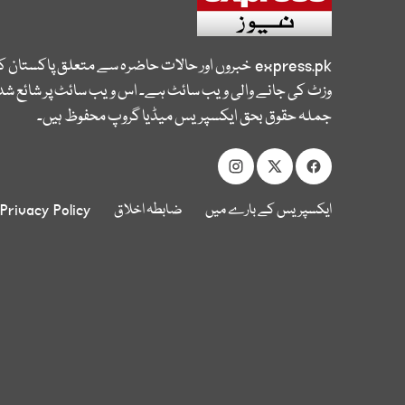
express.pk
خبروں اور حالات حاضرہ سے متعلق پاکستان 
وزٹ کی جانے والی ویب سائٹ ہے۔ اس ویب سائٹ پر شائع شدہ
جملہ حقوق بحق ایکسپریس میڈیا گروپ محفوظ ہیں۔
ایکسپریس کے بارے میں
ضابطہ اخلاق
Privacy Policy