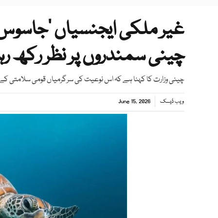
غیر ملکی ایجنسیاں ’جاسوس 
چینی سمندروں پر نظر رکھ رہ
چینی وزارت کا کہنا ہے کہ اس نوعیت کی سرگرمیاں قومی سلامتی کے 
ویب ڈیسک
June 15, 2026