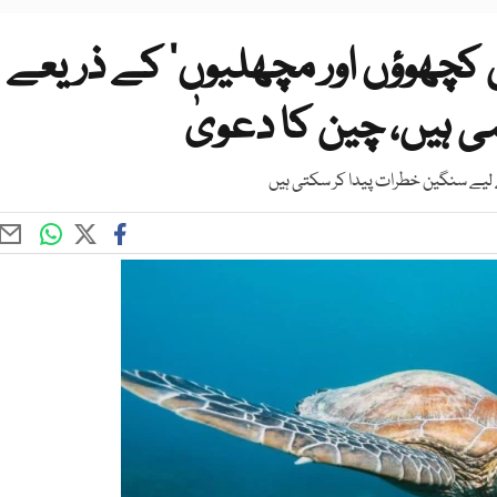
کچھوؤں اور مچھلیوں‘ کے ذریعے
ی ہیں، چین کا دعویٰ
لیے سنگین خطرات پیدا کر سکتی ہیں