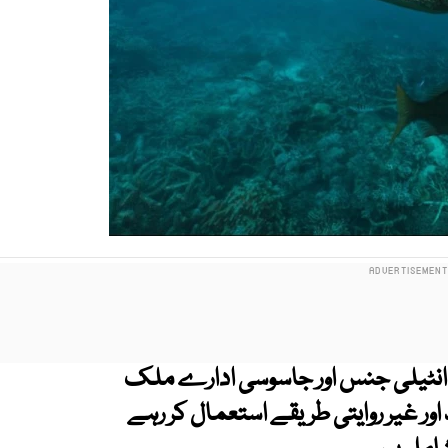
 انٹیلی جنس اور جاسوسی ادارے ملک
ر غیر روایتی طریقے استعمال کر رہے