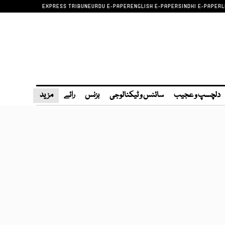
EXPRESS TRIBUNE
URDU E-PAPER
ENGLISH E-PAPER
SINDHI E-PAPER
L
دلچسپ و عجیب
سائنس و ٹیکنالوجی
بزنس
رائے
مزید