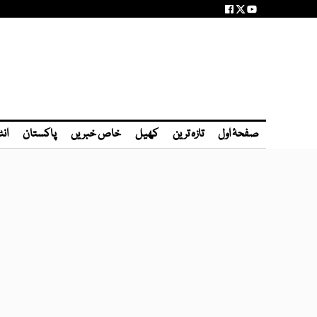
صفحۂ اول
تازہ ترین
کھیل
خاص خبریں
پاکستان
انٹ