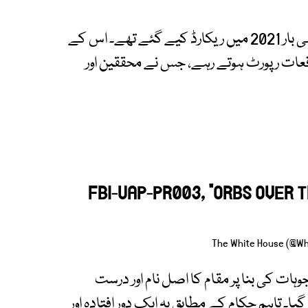
دستاویزات کے مطابق یہ غیر معمولی مشاہدات پہلی بار 2021 میں ریکارڈ کیے گئے تھے۔ اس کے
واقعات رپورٹ ہوتے رہے، جس نے محققین اور
FBI-UAP-PR003, “ORBS OVER 
وہات کی بنا پر مقام کا اصل نام اور درست
یا۔ تاہم حکام کے مطابق یہ ایک دور افتادہ اور