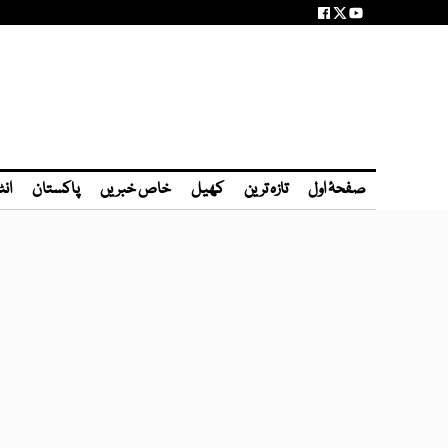
صفحۂ اول
تازہ ترین
کھیل
خاص خبریں
پاکستان
انٹ