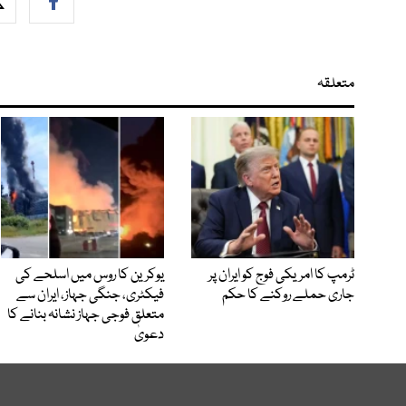
متعلقہ
ٹرمپ کا امریکی فوج کو ایران پر
یوکرین کا روس میں اسلحے کی
جاری حملے روکنے کا حکم
فیکٹری، جنگی جہاز، ایران سے
متعلق فوجی جہاز نشانہ بنانے کا
دعویٰ