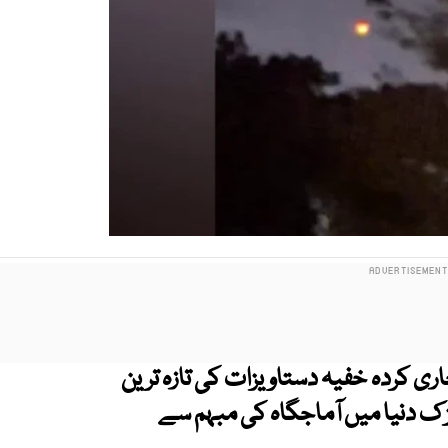
 کردہ ​​خفیہ دستاویزات کی تازہ ترین
ز ک دنیا میں آماجگاہ کی مبہم سے