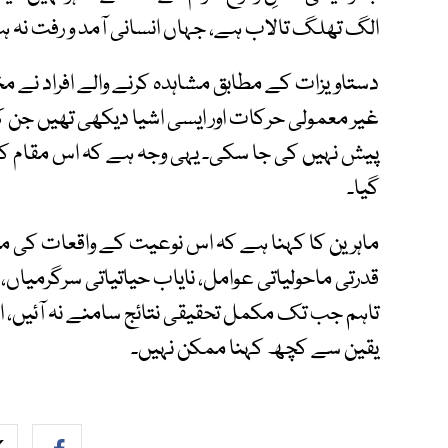
الگ تھلگ تالاب ہے، جہاں انسانی آمد و رفت نہ ہو
دستاویزات کے مطابق مشاہدہ کرنے والے افراد نے م
غیر معمولی حرکات اور ایسی اشیا دیکھی تھیں جن 
پیش نہیں کی جا سکی۔ یہی وجہ ہے کہ اس مقام کو م
گیا۔
ماہرین کا کہنا ہے کہ اس نوعیت کے واقعات کی م
قدرتی ماحولیاتی عوامل، نایاب حیاتیاتی سرگرمیاں
تاہم جب تک مکمل تحقیقی نتائج سامنے نہ آئیں،
یقین سے کچھ کہنا ممکن نہیں۔