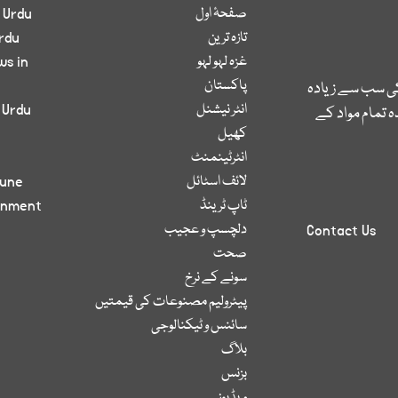
صفحۂ اول
 Urdu
تازہ ترین
rdu
غزہ لہو لہو
ws in
پاکستان
کی سب سے زیادہ
انٹر نیشنل
 Urdu
 تمام مواد کے
کھیل
انٹرٹینمنٹ
لائف اسٹائل
bune
ٹاپ ٹرینڈ
inment
دلچسپ و عجیب
Contact Us
صحت
سونے کے نرخ
پیٹرولیم مصنوعات کی قیمتیں
سائنس و ٹیکنالوجی
بلاگ
بزنس