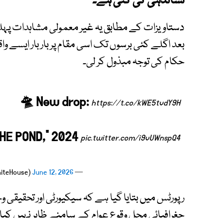
نشاندہی کی گئی ہے۔
بعد اگلے کئی برسوں تک اسی مقام پر بار بار ایسے 
حکام کی توجہ مبذول کر لی۔
🛸 New drop:
https://t.co/kWE5tvdY9H
THE POND,” 2024
pic.twitter.com/i9vUWnspQ4
June 12, 2026
— The White House (@WhiteHouse)
رپورٹس میں بتایا گیا ہے کہ سیکیورٹی اور تحقیقی وج
جغرافیائی محلِ وقوع عوام کے سامنے ظاہر نہیں کیا گ