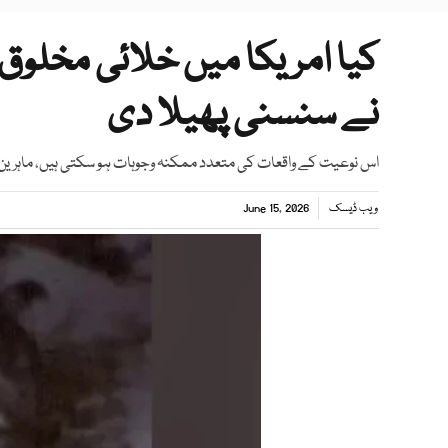
کیا امریکا میں خلائی مخلوق 
نے سنسنی پھیلا دی
اس نوعیت کے واقعات کی متعدد ممکنہ وجوہات ہو سکتی ہیں، ماہرین
ویب ڈیسک
June 15, 2026