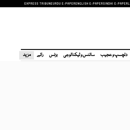
EXPRESS TRIBUNE
URDU E-PAPER
ENGLISH E-PAPER
SINDHI E-PAPER
L
دلچسپ و عجیب
سائنس و ٹیکنالوجی
بزنس
رائے
مزید