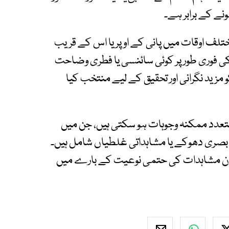
نے کے برابر ہے۔
ختلف اوقات میں پانی کے اوپر یا اس کے قریب
کی فوری طور پر کوئی سائنسی یا فطری وضاحت
زید نگرانی اور تحقیق کے لیے منتخب کیا
تعدد ممکنہ وجوہات ہو سکتی ہیں، جن میں
، بصری دھوکے یا مشاہداتی غلطیاں شامل ہیں۔
 ان مشاہدات کی حتمی نوعیت کے بارے میں