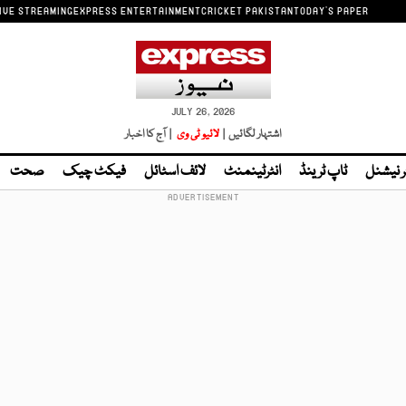
IVE STREAMING
EXPRESS ENTERTAINMENT
CRICKET PAKISTAN
TODAY'S PAPER
JULY 26, 2026
اشتہار لگائیں |
لائیو ٹی وی
| آج کا اخبار
ر نیشنل
ٹاپ ٹرینڈ
انٹرٹینمنٹ
لائف اسٹائل
فیکٹ چیک
صحت