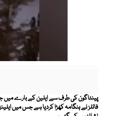
پینٹاگون کی طرف سے ایلین کے بارے میں جاری
فائلز نے ہنگامہ کھڑا کردیا ہے جس میں ایلین