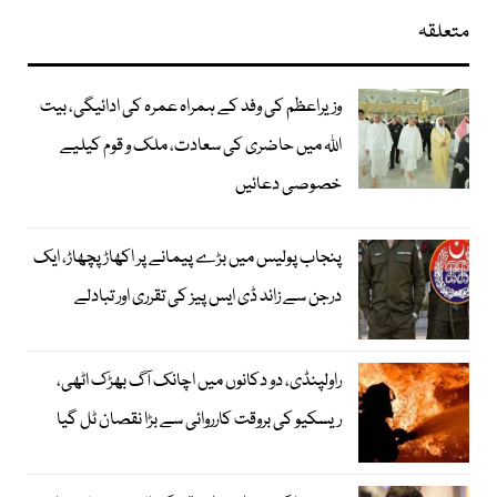
متعلقہ
وزیراعظم کی وفد کے ہمراہ عمرہ کی ادائیگی، بیت
اللہ میں حاضری کی سعادت، ملک و قوم کیلیے
خصوصی دعائیں
پنجاب پولیس میں بڑے پیمانے پر اکھاڑ پچھاڑ، ایک
درجن سے زائد ڈی ایس پیز کی تقرری اور تبادلے
راولپنڈی، دو دکانوں میں اچانک آگ بھڑک اٹھی،
ریسکیو کی بروقت کارروائی سے بڑا نقصان ٹل گیا