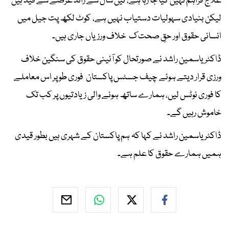
علاج فراہم نہیں کیا جا رہا ہے، تین سال سے زائد عرصے سے قید ہیں
لیکن بنیادی سہولیات دستیاب نہیں ہے، کوٹ لکھ پت جیل میں
انسانی حقوق اور حقِ صحت ک خلاف ورزیاں جاری ہیں۔
ڈاکٹر یاسمین راشد نے صورتحال کو آئینی حقوق کی سنگین خلاف
ورزی قرار دیتے ہوئے چیف جسٹس پاکستان فوری طو پر اس معاملے
کا فوری نوٹس لیں، ہمارے ساتھ ہونے والی زیادتیوں پر کب تک
خاموش رہیں گے۔
ڈاکٹر یاسمین راشد نے کہا کہ ہم پاکستان کے شہری ہیں بطور قیدی
ہمیں ہمارے حقوق کا علم ہے۔