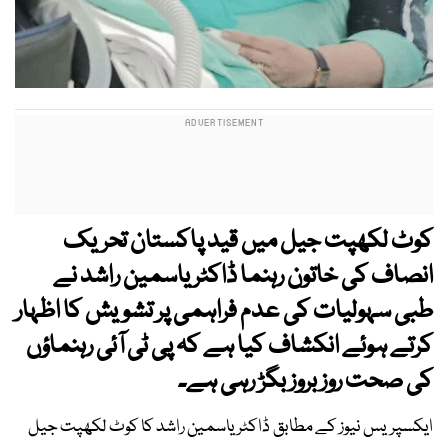
کوٹ لکھپت جیل میں قید پاکستان تحریک
انصاف کی خاتون رہنما ڈاکٹر یاسمین راشد نے
طبی سہولیات کی عدم فراہمی پر تشویش کا اظہار
کرتے ہوئے انکشاف کیا ہے کہ پی ٹی آئی رہنماؤں
کی صحت روز بروز بگڑ رہی ہے۔
ایکسپریس نیوز کے مطابق ڈاکٹر یاسمین راشد کا کوٹ لکھپت جیل