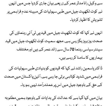
سے وکیل رانا مدثر عمر کے زریعے بیان جاری کردیا جس میں انہوں
نے کوٹ لکھپت جیل میں طبی سہولیات کی مبینہ عدم فراہمی پر
تشویش کا اظہار کردیا۔
انہوں نے کہا کہ کوٹ لکھپت جیل میں قید پی ٹی آئی رہنماؤں کی
صحت روز بروز بگڑ رہی ہے، مجھ سمیت کوٹ لکھپت جیل میں قید
سینئر سیاسی رہنما 70 سال سے زائد عمر کے ہیں اور مختلف
بیماریوں کا سامنا کر رہے ہیں۔
ڈاکٹر یاسمین راشد نے کہا کہ قیدیوں کو بنیادی طبی سہولیات کی
فراہمی میں شدید کوتاہی برتی جا رہی ہے، آئین پاکستان میں صحت
کے حق کے باوجود جیل میں اس پر عملدرآمد نہیں ہو رہا۔
بیان میں کہا گیا ہے کہ عدالت کی ہدایات کے باوجود ہمیں مطلوبہ