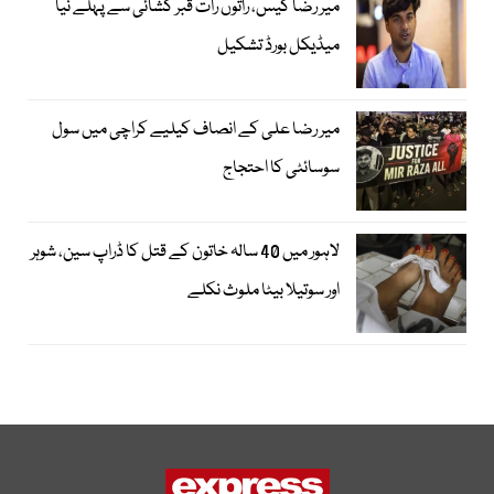
میر رضا کیس، راتوں رات قبر کشائی سے پہلے نیا
میڈیکل بورڈ تشکیل
میر رضا علی کے انصاف کیلیے کراچی میں سول
سوسائٹی کا احتجاج
لاہور میں 40 سالہ خاتون کے قتل کا ڈراپ سین، شوہر
اور سوتیلا بیٹا ملوث نکلے