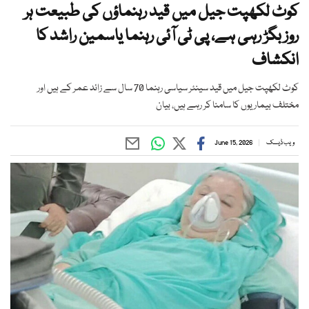
کوٹ لکھپت جیل میں قید رہنماؤں کی طبیعت ہر
روز بگڑ رہی ہے، پی ٹی آئی رہنما یاسمین راشد کا
انکشاف
کوٹ لکھپت جیل میں قید سینئر سیاسی رہنما 70 سال سے زائد عمر کے ہیں اور
مختلف بیماریوں کا سامنا کر رہے ہیں، بیان
ویب ڈیسک
June 15, 2026