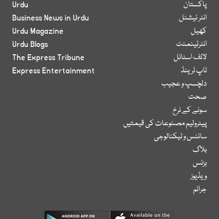
پاکستان
Urdu
انٹر نیشنل
Business News in Urdu
کھیل
Urdu Magazine
انٹرٹینمنٹ
Urdu Blogs
لائف اسٹائل
The Express Tribune
ٹاپ ٹرینڈ
Express Entertainment
دلچسپ و عجیب
صحت
سونے کے نرخ
پیٹرولیم مصنوعات کی قیمتیں
سائنس و ٹیکنالوجی
بلاگ
بزنس
ویڈیوز
جرائم