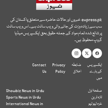
express.pk
خبروں اور حالات حاضرہ سے متعلق پاکستان کی
سب سے زیادہ وزٹ کی جانے والی ویب سائٹ ہے۔ اس ویب سائٹ
پر شائع شدہ تمام مواد کے جملہ حقوق بحق ایکسپریس میڈیا
گروپ محفوظ ہیں۔
ایکسپریس
ضابطہ
Privacy
Contact
کے بارے
اخلاق
Policy
Us
میں
صفحۂ اول
Showbiz News in Urdu
تازہ ترین
Sports News in Urdu
غزہ لہو لہو
International News in