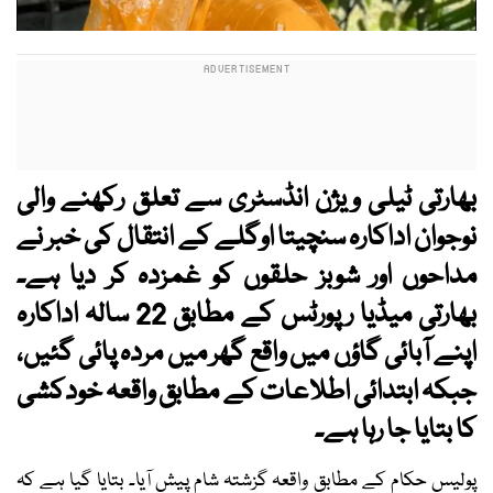
بھارتی ٹیلی ویژن انڈسٹری سے تعلق رکھنے والی
نوجوان اداکارہ سنچیتا اوگلے کے انتقال کی خبر نے
مداحوں اور شوبز حلقوں کو غمزدہ کر دیا ہے۔
بھارتی میڈیا رپورٹس کے مطابق 22 سالہ اداکارہ
اپنے آبائی گاؤں میں واقع گھر میں مردہ پائی گئیں،
جبکہ ابتدائی اطلاعات کے مطابق واقعہ خودکشی
کا بتایا جا رہا ہے۔
پولیس حکام کے مطابق واقعہ گزشتہ شام پیش آیا۔ بتایا گیا ہے کہ