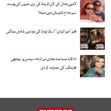
لامین یامال کی گرل فرینڈ کی ’بری خبروں‘کی پوسٹ
سے مداح تشویش میں مبتلا
فلم ’’میرا لیاری‘‘ آسکر ایوارڈ کی دوڑ میں شامل ہوگئی
اداکارہ صباحت بخاری نے ڈرامہ سیٹس پر ’ہیلتھی
فلرٹنگ‘ کی حمایت کر دی