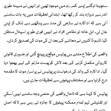
سنچیتا اوگلے اپنے کمرے میں موجود تھیں اور انہوں نے مبینہ طور پر
اندر سے دروازہ بند کر رکھا تھا۔ ابتدائی تحقیقات میں یہ بات سامنے
آئی ہے کہ اداکارہ نے ساڑھی کی مدد سے پنکھے سے لٹک کر اپنی
جان لی۔ اہلِ خانہ اور مقامی افراد نے انہیں فوری طور پر اسپتال منتقل
کیا، تاہم ڈاکٹروں نے معائنے کے بعد ان کی موت کی تصدیق کر دی۔
واقعے کی اطلاع ملتے ہی پولیس موقع پر پہنچ گئی اور ضروری قانونی
کارروائی مکمل کرنے کے بعد لاش کو پوسٹ مارٹم کے لیے بھجوا دیا
گیا۔ اداکارہ کے والد کی درخواست پر پولیس نے پراسرار موت کا مقدمہ
درج کرلیا ہے اور مختلف پہلوؤں سے تحقیقات جاری ہیں۔
پولیس کا کہنا ہے کہ تاحال واقعے کی حتمی وجہ سامنے نہیں آسکی
اور تفتیشی ٹیم تمام ممکنہ پہلوؤں کا جائزہ لے رہی ہے تاکہ اصل