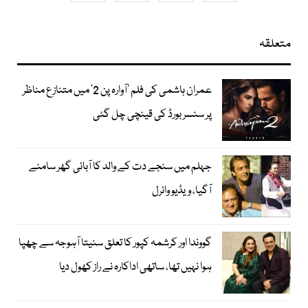
متعلقہ
عمران ہاشمی کی فلم ’آوارہ پن 2‘ میں متنازع مناظر
پر سنسر بورڈ کی قینچی چل گئی
جہلم میں سنجے دت کے والد کا آبائی گھر سامنے
آگیا، ویڈیو وائرل
گووندا اور کرشمہ کپور کا تعلق سنیتا آہوجہ سے چھپا
ہوا نہیں تھا، ساتھی اداکارہ نے راز کھول دیا