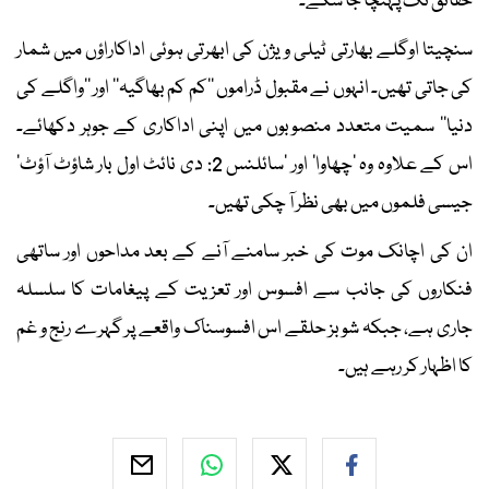
حقائق تک پہنچا جا سکے۔
سنچیتا اوگلے بھارتی ٹیلی ویژن کی ابھرتی ہوئی اداکاراؤں میں شمار
کی جاتی تھیں۔ انہوں نے مقبول ڈراموں ’’کم کم بھاگیہ‘‘ اور ’’واگلے کی
دنیا‘‘ سمیت متعدد منصوبوں میں اپنی اداکاری کے جوہر دکھائے۔
اس کے علاوہ وہ ’چھاوا‘ اور ’سائلنس 2: دی نائٹ اول بار شاؤٹ آؤٹ‘
جیسی فلموں میں بھی نظر آ چکی تھیں۔
ان کی اچانک موت کی خبر سامنے آنے کے بعد مداحوں اور ساتھی
فنکاروں کی جانب سے افسوس اور تعزیت کے پیغامات کا سلسلہ
جاری ہے، جبکہ شوبز حلقے اس افسوسناک واقعے پر گہرے رنج و غم
کا اظہار کر رہے ہیں۔