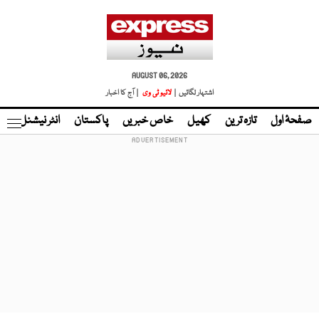
AUGUST 06, 2026
اشتہار لگائیں |
لائیو ٹی وی
| آج کا اخبار
صفحۂ اول
تازہ ترین
کھیل
خاص خبریں
پاکستان
انٹر نیشنل
ٹا