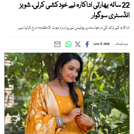
22 سالہ بھارتی اداکارہ نے خودکشی کرلی، شوبز
انڈسٹری سوگوار
اداکارہ کے والد کی درخواست پر پولیس نے پراسرار موت کا مقدمہ درج کرلیا ہے
ویب ڈیسک
June 15, 2026