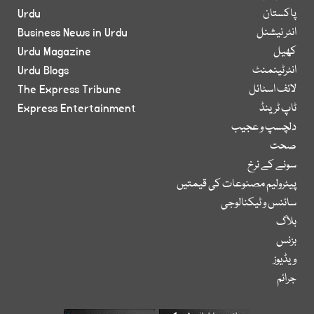
پاکستان
Urdu
انٹر نیشنل
Business News in Urdu
کھیل
Urdu Magazine
انٹرٹینمنٹ
Urdu Blogs
لائف اسٹائل
The Express Tribune
ٹاپ ٹرینڈ
Express Entertainment
دلچسپ و عجیب
صحت
سونے کے نرخ
پیٹرولیم مصنوعات کی قیمتیں
سائنس و ٹیکنالوجی
بلاگ
بزنس
ویڈیوز
جرائم