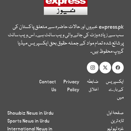
express.pk
خبروں اور حالات حاضرہ سے متعلق پاکستان کی
سب سے زیادہ وزٹ کی جانے والی ویب سائٹ ہے۔ اس ویب سائٹ
پر شائع شدہ تمام مواد کے جملہ حقوق بحق ایکسپریس میڈیا
گروپ محفوظ ہیں۔
ایکسپریس
ضابطہ
Privacy
Contact
کے بارے
اخلاق
Policy
Us
میں
صفحۂ اول
Showbiz News in Urdu
تازہ ترین
Sports News in Urdu
غزہ لہو لہو
International News in