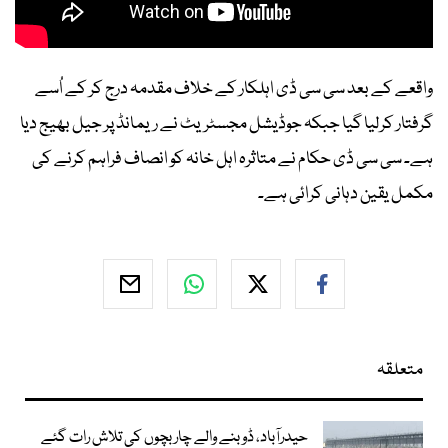
واقعے کے بعد سی سی ڈی اہلکار کے خلاف مقدمہ درج کر کے اُسے
گرفتار کرلیا گیا جبکہ جوڈیشل مجسٹریٹ نے ریمانڈ پر جیل بھیج دیا
ہے۔ سی سی ڈی حکام نے متاثرہ اہل خانہ کو انصاف فراہم کرنے کی
مکمل یقین دہانی کرائی ہے۔
متعلقہ
حیدرآباد، ڈوبنے والے چار بچوں کی تلاش رات گئے