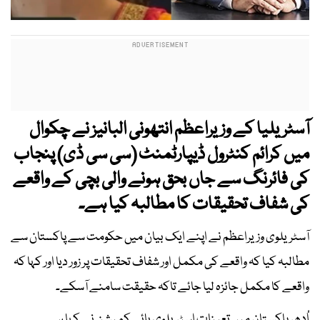
آسٹریلیا کے وزیراعظم انتھونی البانیز نے چکوال
میں کرائم کنٹرول ڈیپارٹمنٹ (سی سی ڈی) پنجاب
کی فائرنگ سے جاں بحق ہونے والی بچی کے واقعے
کی شفاف تحقیقات کا مطالبہ کیا ہے۔
آسٹریلوی وزیراعظم نے اپنے ایک بیان میں حکومت سے پاکستان سے
مطالبہ کیا کہ واقعے کی مکمل اور شفاف تحقیقات پر زور دیا اور کہا کہ
واقعے کا مکمل جائزہ لیا جائے تاکہ حقیقت سامنے آسکے۔
اُدھر پاکستان میں تعینات اسٹریلوی ہائی کمیشن نے کہا ہے