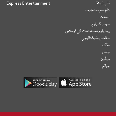
ٹاپ ٹرینڈ
Express Entertainment
دلچسپ و عجیب
صحت
سونے کے نرخ
پیٹرولیم مصنوعات کی قیمتیں
سائنس و ٹیکنالوجی
بلاگ
بزنس
ویڈیوز
جرائم