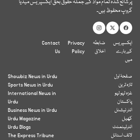
پر شائع شدہ تمام مواد کے جملہ حقوق بحق ایکسپریس میڈیا
گروپ محفوظ ہیں۔
ایکسپریس
ضابطہ
Privacy
Contact
کے بارے
اخلاق
Policy
Us
میں
صفحۂ اول
Showbiz News in Urdu
تازہ ترین
Sports News in Urdu
غزہ لہو لہو
International News in
پاکستان
Urdu
انٹر نیشنل
Business News in Urdu
کھیل
Urdu Magazine
انٹرٹینمنٹ
Urdu Blogs
لائف اسٹائل
The Express Tribune