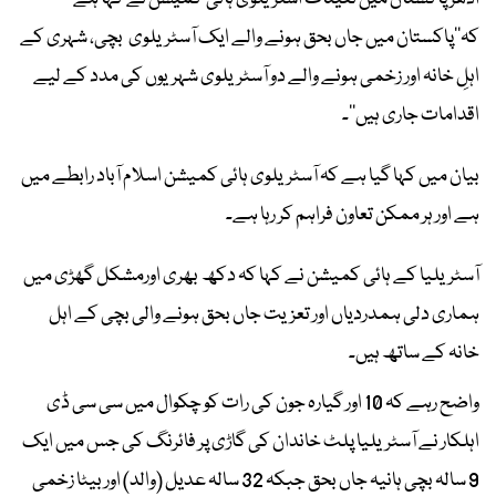
کہ’’پاکستان میں جاں بحق ہونے والے ایک آسٹریلوی بچی، شہری کے
اہلِ خانہ اور زخمی ہونے والے دو آسٹریلوی شہریوں کی مدد کے لیے
اقدامات جاری ہیں‘‘۔
بیان میں کہا گیا ہے کہ آسٹریلوی ہائی کمیشن اسلام آباد رابطے میں
ہے اور ہر ممکن تعاون فراہم کر رہا ہے۔
آسٹریلیا کے ہائی کمیشن نے کہا کہ دکھ بھری اورمشکل گھڑی میں
ہماری دلی ہمدردیاں اور تعزیت جاں بحق ہونے والی بچی کے اہل
خانہ کے ساتھ ہیں۔
واضح رہے کہ 10 اور گیارہ جون کی رات کو چکوال میں سی سی ڈی
اہلکار نے آسٹریلیا پلٹ خاندان کی گاڑی پر فائرنگ کی جس میں ایک
9 سالہ بچی ہانیہ جاں بحق جبکہ 32 سالہ عدیل (والد) اور بیٹا زخمی