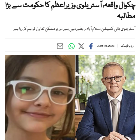
چکوال واقعہ، آسٹریلوی وزیراعظم کا حکومت سے بڑا
مطالبہ
آسٹریلوی ہائی کمیشن اسلام آباد رابطے میں ہے اور ہر ممکن تعاون فراہم کر رہا ہے
ویب ڈیسک
June 15, 2026