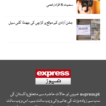
سمیت 4 افراد زخمی
جشن آزادی کے موقع پر کراچی کی جھنڈا گلی سیل
express.pk
خبروں اور حالات حاضرہ سے متعلق پاکستان کی
سب سے زیادہ وزٹ کی جانے والی ویب سائٹ ہے۔ اس ویب سائٹ