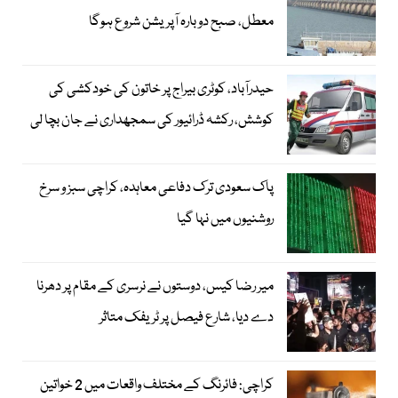
معطل، صبح دوبارہ آپریشن شروع ہوگا
حیدرآباد، کوٹری بیراج پر خاتون کی خودکشی کی
کوشش، رکشہ ڈرائیور کی سمجھداری نے جان بچا لی
پاک سعودی ترک دفاعی معاہدہ، کراچی سبز و سرخ
روشنیوں میں نہا گیا
میر رضا کیس، دوستوں نے نرسری کے مقام پر دھرنا
دے دیا، شارع فیصل پر ٹریفک متاثر
کراچی: فائرنگ کے مختلف واقعات میں 2 خواتین