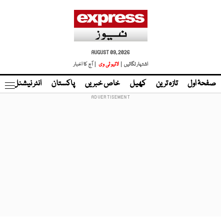
AUGUST 09, 2026
اشتہار لگائیں |
لائیو ٹی وی
| آج کا اخبار
صفحۂ اول
تازہ ترین
کھیل
خاص خبریں
پاکستان
انٹر نیشنل
ٹا