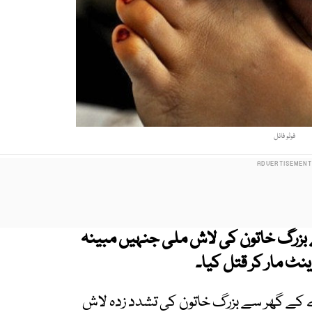
فوٹو فائل
 بزرگ خاتون کی لاش ملی جنہیں مبینہ
نٹ مار کر قتل کیا۔
ے گھر سے بزرگ خاتون کی تشدد زدہ لاش