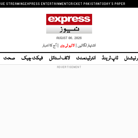
IVE STREAMING
EXPRESS ENTERTAINMENT
CRICKET PAKISTAN
TODAY'S PAPER
AUGUST 06, 2026
اشتہار لگائیں |
لائیو ٹی وی
| آج کا اخبار
ر نیشنل
ٹاپ ٹرینڈ
انٹرٹینمنٹ
لائف اسٹائل
فیکٹ چیک
صحت