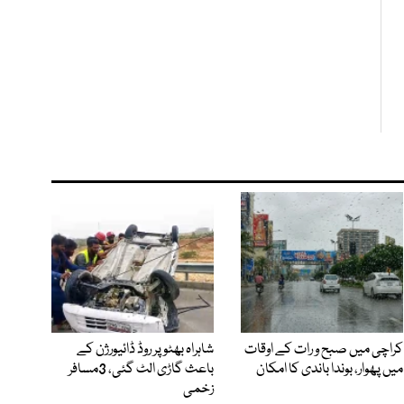
کراچی میں صبح و رات کے اوقات
شاہراہ بھٹو پر روڈ ڈائیورژن کے
میں پھوار، بوندا باندی کا امکان
باعث گاڑی الٹ گئی، 3مسافر
زخمی