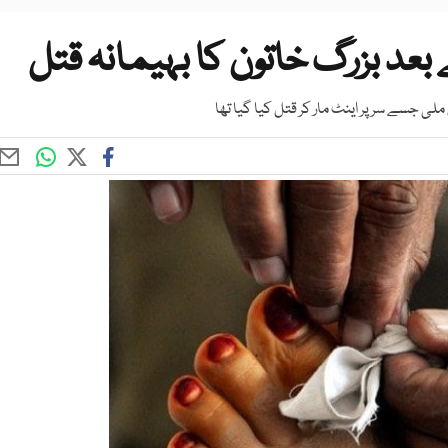
بعد بزرگ خاتون کا بہیمانہ قتل
 جسے سر پر اینٹ مار کر قتل کیا گیا تھا