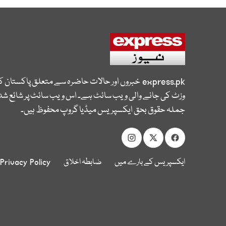
express.pk
خبروں اور حالات حاضرہ سے متعلق پاکستان 
وزٹ کی جانے والی ویب سائٹ ہے۔ اس ویب سائٹ پر شائع شدہ
جملہ حقوق بحق ایکسپریس میڈیا گروپ محفوظ ہیں۔
ایکسپریس کے بارے میں
ضابطہ اخلاق
Privacy Policy