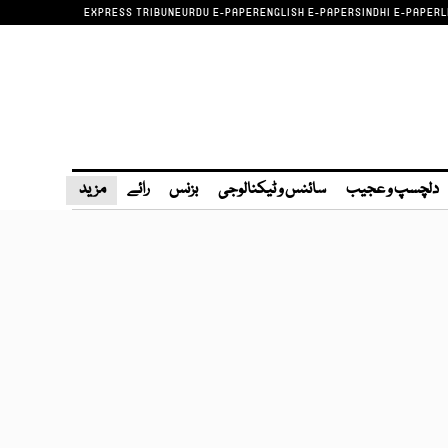
EXPRESS TRIBUNE
URDU E-PAPER
ENGLISH E-PAPER
SINDHI E-PAPER
L
دلچسپ و عجیب
سائنس و ٹیکنالوجی
بزنس
رائے
مزید