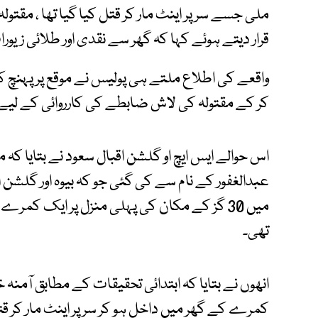
ملی جسے سر پر اینٹ مار کر قتل کیا گیا تھا ، مقتول
قرار دیتے ہوئے کہا کہ گھر سے نقدی اور طلائی زیور
واقعے کی اطلاع ملتے ہی پولیس نے موقع پر پہنچ ک
کر کے مقتولہ کی لاش ضابطے کی کارروائی کے لیے 
عبدالغفور کے نام سے کی گئی جو کہ بیوہ اور گلشن ا
میں 30 گز کے مکان کی پہلی منزل پر ایک کمرے
تھی۔
انھوں نے بتایا کہ ابتدائی تحقیقات کے مطابق آمنہ
کمرے کے گھر میں داخل ہو کر سر پر اینٹ مار کر ق