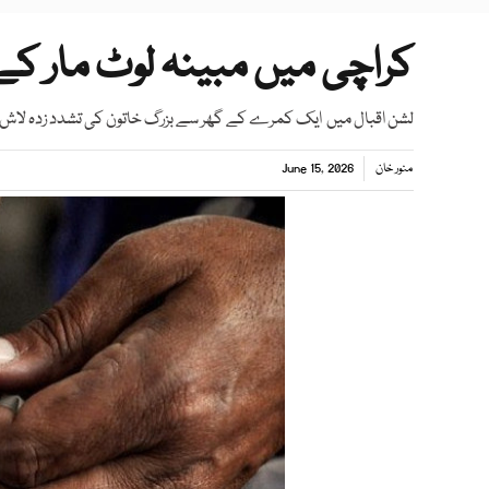
کراچی میں مبینہ لوٹ مار کے 
لشن اقبال میں ایک کمرے کے گھر سے بزرگ خاتون کی تشدد زدہ لاش ملی
منور خان
June 15, 2026