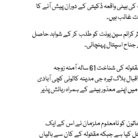
ہ کی بیٹی واقعہ ڈکیتی کے دوران پیش آنے کا
ات غائب ہیں۔
ر کرائم سین یونٹ کو طلب کر کے شواہد حاصل
جناح اسپتال پہنچائی۔
اس حوالے ایس ایچ او گلشن اقبال سعود نے بتایا کہ مقتولہ کی شناخت 61 سالہ آمنہ زوجہ
قبال بلاک تیرہ جی مدینہ کالونی کچی آبادی
 میں اپنے معذور بیٹے کے ہمراہ رہائش پذیر
 خاتون کو نامعلوم ملزمان نے اس کے ایک
تل کیا ہے جبکہ مقتولہ کے کان سے بالیاں