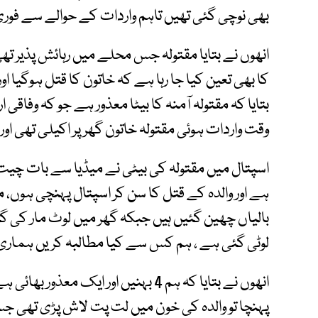
بھی نوچی گئی تھیں تاہم واردات کے حوالے سے فوری 
انھوں نے بتایا مقتولہ جس محلے میں رہائش پذیر تھی 
کا بھی تعین کیا جا رہا ہے کہ خاتون کا قتل ہوگیا ا
بتایا کہ مقتولہ آمنہ کا بیٹا معذور ہے جو کہ وفاق
وقت واردات ہوئی مقتولہ خاتون گھر پر اکیلی تھی اور ب
اسپتال میں مقتولہ کی بیٹی نے میڈیا سے بات چیت ک
ہے اور والدہ کے قتل کا سن کر اسپتال پہنچی ہوں، م
بالیاں چھین گئیں ہیں جبکہ گھر میں لوٹ مار کی گئ
لوٹی گئی ہے ، ہم کس سے کیا مطالبہ کریں ہماری 
انھوں نے بتایا کہ ہم 4 بہنیں اور ایک 
پہنچا تو والدہ کی خون میں لت پت لاش پڑی تھی جس