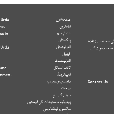
صفحۂ اول
 Urdu
تازہ ترین
rdu
غزہ لہو لہو
ws in
پاکستان
کی سب سے زیادہ
انٹر نیشنل
 Urdu
 تمام مواد کے
کھیل
انٹرٹینمنٹ
لائف اسٹائل
bune
ٹاپ ٹرینڈ
inment
دلچسپ و عجیب
Contact Us
صحت
سونے کے نرخ
پیٹرولیم مصنوعات کی قیمتیں
سائنس و ٹیکنالوجی