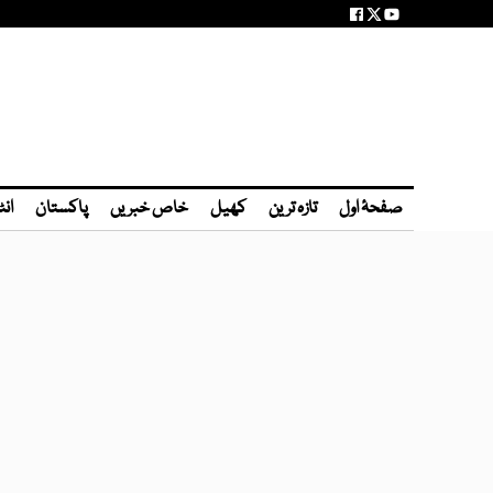
صفحۂ اول
تازہ ترین
کھیل
خاص خبریں
پاکستان
انٹ