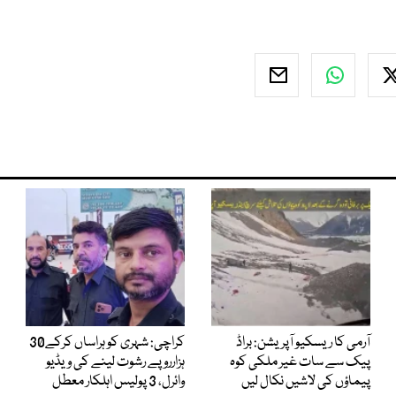
آرمی کا ریسکیو آپریشن: براڈ
کراچی: شہری کو ہراساں کرکے30
پیک سے سات غیر ملکی کوہ
ہزارروپے رشوت لینے کی ویڈیو
پیماؤں کی لاشیں نکال لیں
وائرل، 3 پولیس اہلکار معطل