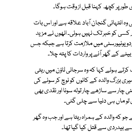
طور پر کچھ کہنا قبل از وقت ہوگا۔
وہ انتہائی گنجان آباد علاقہ ہے اور اس بات
ور کسی کو خبر تک نہیں ہوئی۔ انھوں نے مزید
ی اردو یونیورسٹی میں ملازمت کرتا ہے جبکہ جس
یٹے کے گھر آنے پر واردات کا پتہ چلا۔
رتے ہوئے کہا کہ وہ سرجانی ٹاؤن میں رہتی
یری بزرگ والدہ کے کانوں کو نوچ کر سونے کی
ی چار سے ساڑھے چار تولہ سونا اور نقدی بھی
تو ماں ہی دنیا سے چلی گئی۔
معذور بھائی ہے جو کہ والدہ کے ہمراہ رہتا ہے اور جب وہ گھر
ے بیدردی سے قتل کیا گیا تھا۔