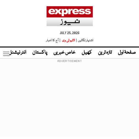
JULY 25, 2026
اشتہار لگائیں |
لائیو ٹی وی
| آج کا اخبار
صفحۂ اول
تازہ ترین
کھیل
خاص خبریں
پاکستان
انٹر نیشنل
ٹا