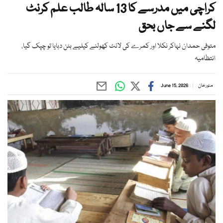
کراچی میں مدرسے کا 13 سالہ طالب علم کرنٹ
لگنے سے جاں بحق
متوفی حمدان نہاکر نکلا اور کمرے کی لائٹ کھولنے کیلیے بٹن دبایا تو چپک گیا،
انتظامیہ
منور خان
June 15, 2026