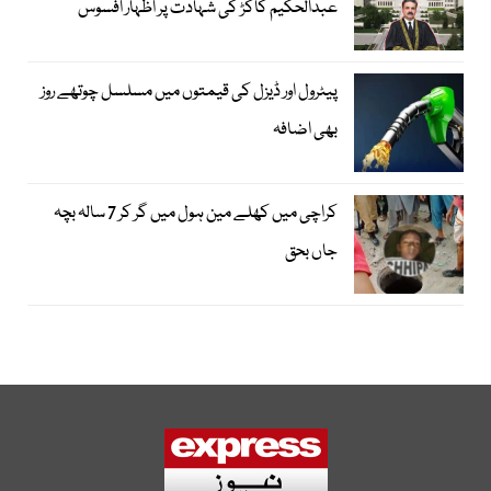
عبدالحکیم کاکڑ کی شہادت پر اظہار افسوس
پیٹرول اور ڈیزل کی قیمتوں میں مسلسل چوتھے روز
بھی اضافہ
کراچی میں کھلے مین ہول میں گر کر 7 سالہ بچہ
جاں بحق