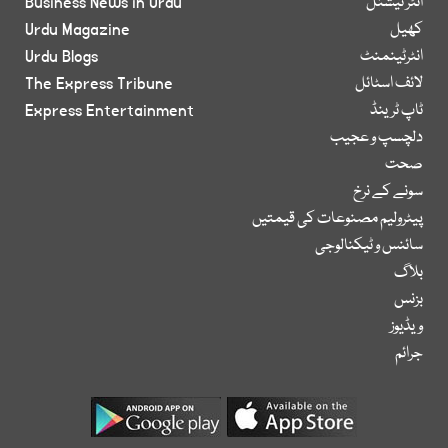
انٹر نیشنل
Business News in Urdu
کھیل
Urdu Magazine
انٹرٹینمنٹ
Urdu Blogs
لائف اسٹائل
The Express Tribune
ٹاپ ٹرینڈ
Express Entertainment
دلچسپ و عجیب
صحت
سونے کے نرخ
پیٹرولیم مصنوعات کی قیمتیں
سائنس و ٹیکنالوجی
بلاگ
بزنس
ویڈیوز
جرائم