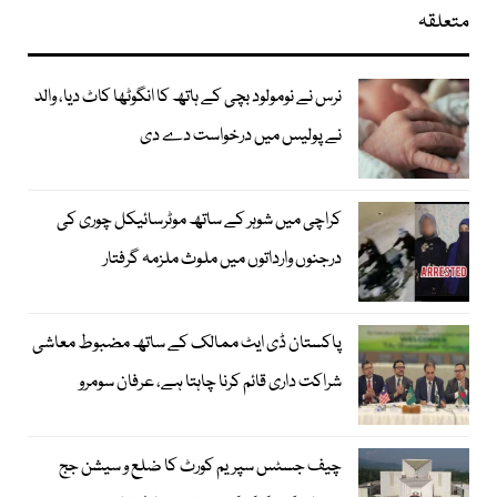
متعلقہ
نرس نے نومولود بچی کے ہاتھ کا انگوٹھا کاٹ دیا، والد
نے پولیس میں درخواست دے دی
کراچی میں شوہر کے ساتھ موٹرسائیکل چوری کی
درجنوں وارداتوں میں ملوث ملزمہ گرفتار
پاکستان ڈی ایٹ ممالک کے ساتھ مضبوط معاشی
شراکت داری قائم کرنا چاہتا ہے، عرفان سومرو
چیف جسٹس سپریم کورٹ کا ضلع و سیشن جج