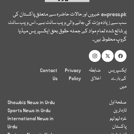
express.pk
خبروں اور حالات حاضرہ سے متعلق پاکستان کی
سب سے زیادہ وزٹ کی جانے والی ویب سائٹ ہے۔ اس ویب سائٹ
پر شائع شدہ تمام مواد کے جملہ حقوق بحق ایکسپریس میڈیا
گروپ محفوظ ہیں۔
ایکسپریس
ضابطہ
Privacy
Contact
کے بارے
اخلاق
Policy
Us
میں
صفحۂ اول
Showbiz News in Urdu
تازہ ترین
Sports News in Urdu
غزہ لہو لہو
International News in
پاکستان
Urdu