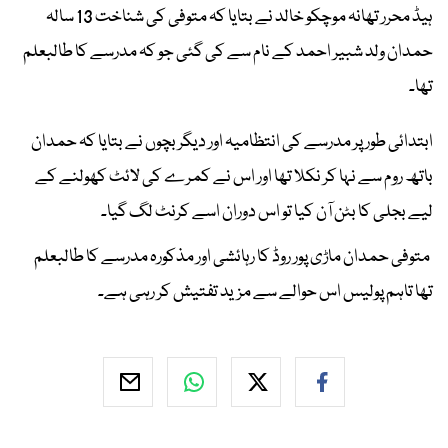
ہیڈ محرر تھانہ موچکو خالد نے بتایا کہ متوفی کی شناخت 13 سالہ
حمدان ولد شبیر احمد کے نام سے کی گئی جو کہ مدرسے کا طالبعلم
تھا۔
ابتدائی طور پر مدرسے کی انتظامیہ اور دیگر بچوں نے بتایا کہ حمدان
باتھ روم سے نہا کر نکلا تھا اور اس نے کمرے کی لائٹ کھولنے کے
لیے بجلی کا بٹن آن کیا تو اس دوران اسے کرنٹ لگ گیا۔
متوفی حمدان ماڑی پور روڈ کا رہائشی اور مذکورہ مدرسے کا طالبعلم
تھا تاہم پولیس اس حوالے سے مزید تفتیش کر رہی ہے۔