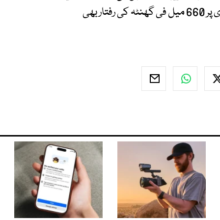
رفتار درکار ہوتی ہے۔ تاہم، 40 ہزار فٹ سے زائد بلندی پر 660 میل فی گھنٹہ کی رفتار بھی