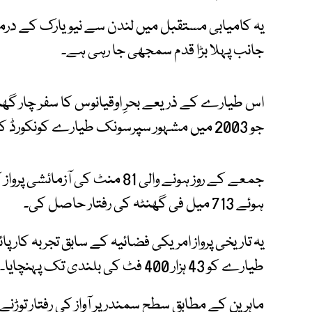
یہ کامیابی مستقبل میں لندن سے نیویارک کے درمیا
جانب پہلا بڑا قدم سمجھی جا رہی ہے۔
اس طیارے کے ذریعے بحرِ اوقیانوس کا سفر چار گ
جو 2003 میں مشہور سپرسونک طیارے کونکورڈ کی ریٹائرمنٹ کے بعد پہلی بار ہوگا۔
جمعے کے روز ہونے والی 81 منٹ کی
ہوئے 713 میل فی گھنٹہ کی رفتار حاصل کی۔
یہ تاریخی پرواز امریکی فضائیہ کے سابق تجربہ کار پ
طیارے کو 43 ہزار 400 فٹ کی بلندی تک پہنچایا۔