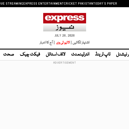
IVE STREAMING
EXPRESS ENTERTAINMENT
CRICKET PAKISTAN
TODAY'S PAPER
JULY 26, 2026
اشتہار لگائیں |
لائیو ٹی وی
| آج کا اخبار
ر نیشنل
ٹاپ ٹرینڈ
انٹرٹینمنٹ
لائف اسٹائل
فیکٹ چیک
صحت