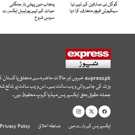
گوگل نے صارفین کے لیے نیا
پنجاب میں پہلی بار جنگلی
سیکیورٹی فیچر متعارف کرا دیا
حیات کے لیے پورٹیبل ایکسرے
سروس شروع
express.pk
خبروں اور حالات حاضرہ سے متعلق پاکستان 
وزٹ کی جانے والی ویب سائٹ ہے۔ اس ویب سائٹ پر شائع شدہ
جملہ حقوق بحق ایکسپریس میڈیا گروپ محفوظ ہیں۔
ایکسپریس کے بارے میں
ضابطہ اخلاق
Privacy Policy