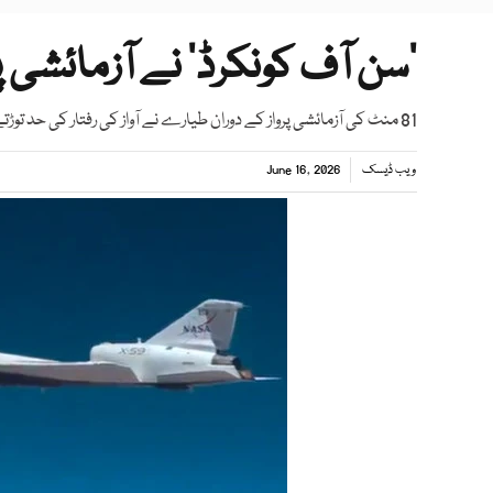
’سن آف کونکرڈ‘ نے آزمائشی پ
81 منٹ کی آزمائشی پرواز کے دوران طیارے نے آواز کی رفتار کی حد توڑتے ہوئے 713 میل فی گھنٹہ کی رفتار حاصل کی
ویب ڈیسک
June 16, 2026