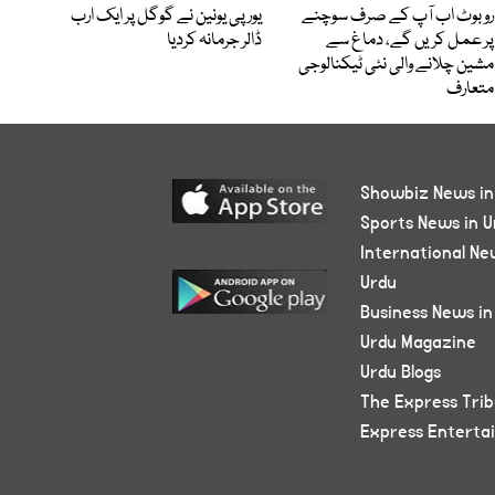
روبوٹ اب آپ کے صرف سوچنے
یورپی یونین نے گوگل پر ایک ارب
پر عمل کریں گے، دماغ سے
ڈالر جرمانہ کردیا
مشین چلانے والی نئی ٹیکنالوجی
متعارف
Showbiz News in
Sports News in U
International Ne
Urdu
Business News in
Urdu Magazine
Urdu Blogs
The Express Tri
Express Enterta