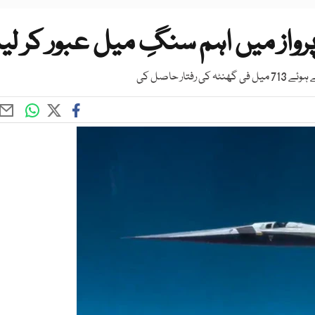
رواز میں اہم سنگِ میل عبور کر لیا