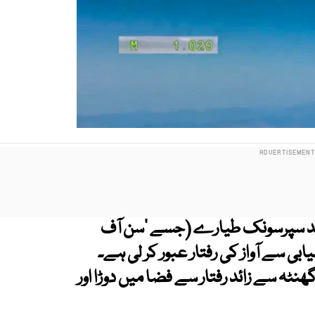
 مالیت کے جدید سپرسونک طیارے (جسے ’سن آف
یابی سے آواز کی رفتار
عبور کر لی ہے۔
ے دوران یہ طیارہ 700 میل فی گھنٹہ سے زائد رفتار سے فضا میں دوڑا اور