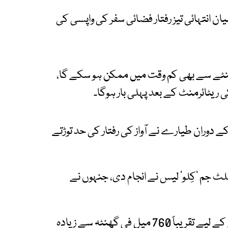
ن انتہائی تیز رفتار فضائی سفر کی واپسی کی
ھنٹے سے بھی کم وقت میں ممکن ہو سکے گا،
 آزمائشی پرواز کے دوران طیارے نے آواز کی رفتار کی حد توڑتے
ائلٹ جم ’کِلو‘ لیس نے انجام دی، جنہوں نے
ماہرین کے مطابق سطحِ سمندر پر آواز کی رفتار توڑنے کے لیے تقریباً 760 میل فی گھنٹہ سے زیادہ