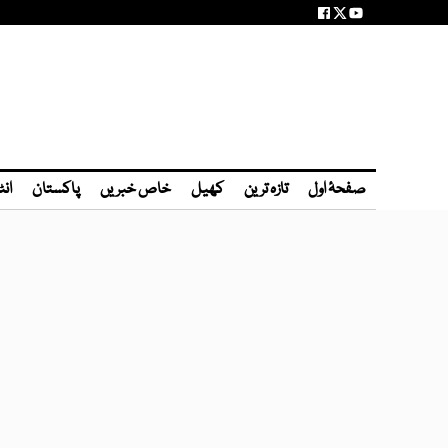
صفحۂ اول
تازہ ترین
کھیل
خاص خبریں
پاکستان
انٹ