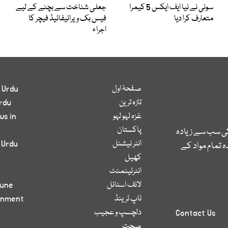
سونی نے نیا ایف ایکس 5 کیمرا
جعلی شناخت سے بچنے کے لیے
متعارف کرا دیا
فیس بک ویرائیفائیڈ فیچر کا
اجراء
صفحۂ اول
 Urdu
تازہ ترین
rdu
غزہ لہو لہو
ws in
پاکستان
کی سب سے زیادہ
انٹر نیشنل
 Urdu
 تمام مواد کے
کھیل
انٹرٹینمنٹ
لائف اسٹائل
bune
ٹاپ ٹرینڈ
inment
دلچسپ و عجیب
Contact Us
صحت