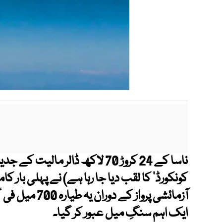
ناسا کے 24 کروڑ 70 لاکھ ڈالر
کونکورڈ‘
کا لقب دیا جا رہا ہے) نے پہلی بار کام
آزمائشی پرواز ک
ایک اہم سنگِ میل عبور کر گیا۔