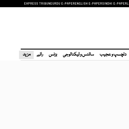
EXPRESS TRIBUNE
URDU E-PAPER
ENGLISH E-PAPER
SINDHI E-PAPER
L
دلچسپ و عجیب
سائنس و ٹیکنالوجی
بزنس
رائے
مزید