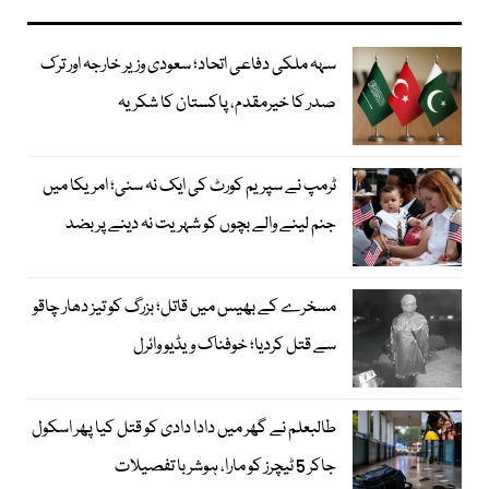
سہہ ملکی دفاعی اتحاد؛ سعودی وزیر خارجہ اور ترک
صدر کا خیرمقدم، پاکستان کا شکریہ
ٹرمپ نے سپریم کورٹ کی ایک نہ سنی؛ امریکا میں
جنم لینے والے بچوں کو شہریت نہ دینے پر بضد
مسخرے کے بھیس میں قاتل؛ بزرگ کو تیز دھار چاقو
سے قتل کردیا؛ خوفناک ویڈیو وائرل
طالبعلم نے گھر میں دادا دادی کو قتل کیا پھر اسکول
جاکر 5 ٹیچرز کو مارا، ہوشربا تفصیلات