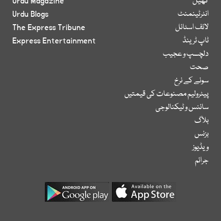
کھیل
Urdu Magazine
انٹرٹینمنٹ
Urdu Blogs
لائف اسٹائل
The Express Tribune
ٹاپ ٹرینڈ
Express Entertainment
دلچسپ و عجیب
صحت
سونے کے نرخ
پیٹرولیم مصنوعات کی قیمتیں
سائنس و ٹیکنالوجی
بلاگ
بزنس
ویڈیوز
جرائم