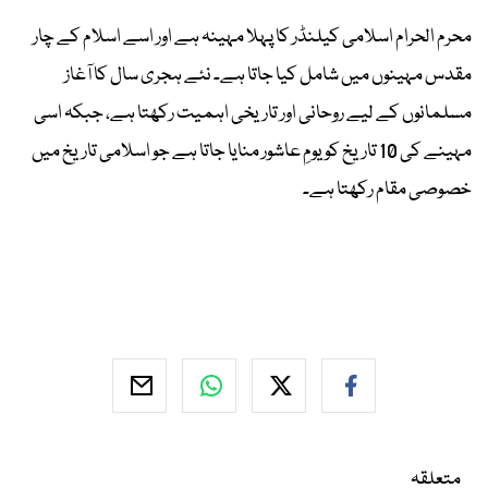
محرم الحرام اسلامی کیلنڈر کا پہلا مہینہ ہے اور اسے اسلام کے چار
مقدس مہینوں میں شامل کیا جاتا ہے۔ نئے ہجری سال کا آغاز
مسلمانوں کے لیے روحانی اور تاریخی اہمیت رکھتا ہے، جبکہ اسی
مہینے کی 10 تاریخ کو یومِ عاشور منایا جاتا ہے جو اسلامی تاریخ میں
خصوصی مقام رکھتا ہے۔
متعلقہ