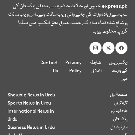
express.pk
خبروں اور حالات حاضرہ سے متعلق پاکستان کی
سب سے زیادہ وزٹ کی جانے والی ویب سائٹ ہے۔ اس ویب سائٹ
پر شائع شدہ تمام مواد کے جملہ حقوق بحق ایکسپریس میڈیا
گروپ محفوظ ہیں۔
ایکسپریس
ضابطہ
Privacy
Contact
کے بارے
اخلاق
Policy
Us
میں
صفحۂ اول
Showbiz News in Urdu
تازہ ترین
Sports News in Urdu
غزہ لہو لہو
International News in
پاکستان
Urdu
انٹر نیشنل
Business News in Urdu