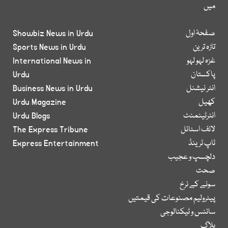
میں
صفحۂ اول
Showbiz News in Urdu
تازہ ترین
Sports News in Urdu
غزہ لہو لہو
International News in
پاکستان
Urdu
انٹر نیشنل
Business News in Urdu
کھیل
Urdu Magazine
انٹرٹینمنٹ
Urdu Blogs
لائف اسٹائل
The Express Tribune
ٹاپ ٹرینڈ
Express Entertainment
دلچسپ و عجیب
صحت
سونے کے نرخ
پیٹرولیم مصنوعات کی قیمتیں
سائنس و ٹیکنالوجی
بلاگ