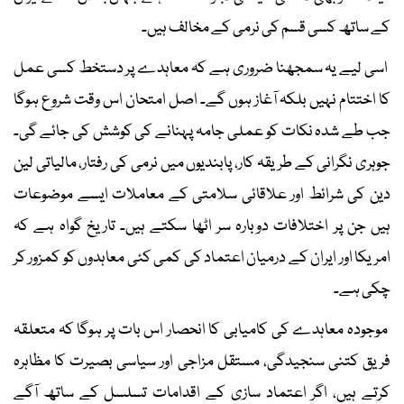
کے ساتھ کسی قسم کی نرمی کے مخالف ہیں۔
اسی لیے یہ سمجھنا ضروری ہے کہ معاہدے پر دستخط کسی عمل
کا اختتام نہیں بلکہ آغاز ہوں گے۔ اصل امتحان اس وقت شروع ہوگا
جب طے شدہ نکات کو عملی جامہ پہنانے کی کوشش کی جائے گی۔
جوہری نگرانی کے طریقہ کار، پابندیوں میں نرمی کی رفتار، مالیاتی لین
دین کی شرائط اور علاقائی سلامتی کے معاملات ایسے موضوعات
ہیں جن پر اختلافات دوبارہ سر اٹھا سکتے ہیں۔ تاریخ گواہ ہے کہ
امریکا اور ایران کے درمیان اعتماد کی کمی کئی معاہدوں کو کمزور کر
چکی ہے۔
موجودہ معاہدے کی کامیابی کا انحصار اس بات پر ہوگا کہ متعلقہ
فریق کتنی سنجیدگی، مستقل مزاجی اور سیاسی بصیرت کا مظاہرہ
کرتے ہیں، اگر اعتماد سازی کے اقدامات تسلسل کے ساتھ آگے