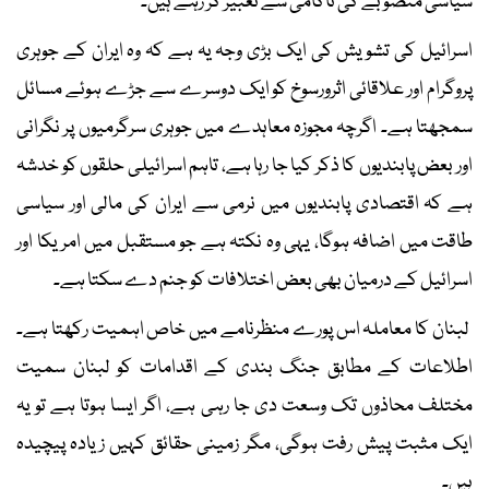
سیاسی منصوبے کی ناکامی سے تعبیر کر رہے ہیں۔
اسرائیل کی تشویش کی ایک بڑی وجہ یہ ہے کہ وہ ایران کے جوہری
پروگرام اور علاقائی اثرورسوخ کو ایک دوسرے سے جڑے ہوئے مسائل
سمجھتا ہے۔ اگرچہ مجوزہ معاہدے میں جوہری سرگرمیوں پر نگرانی
اور بعض پابندیوں کا ذکر کیا جا رہا ہے، تاہم اسرائیلی حلقوں کو خدشہ
ہے کہ اقتصادی پابندیوں میں نرمی سے ایران کی مالی اور سیاسی
طاقت میں اضافہ ہوگا، یہی وہ نکتہ ہے جو مستقبل میں امریکا اور
اسرائیل کے درمیان بھی بعض اختلافات کو جنم دے سکتا ہے۔
لبنان کا معاملہ اس پورے منظرنامے میں خاص اہمیت رکھتا ہے۔
اطلاعات کے مطابق جنگ بندی کے اقدامات کو لبنان سمیت
مختلف محاذوں تک وسعت دی جا رہی ہے، اگر ایسا ہوتا ہے تو یہ
ایک مثبت پیش رفت ہوگی، مگر زمینی حقائق کہیں زیادہ پیچیدہ
ہیں۔