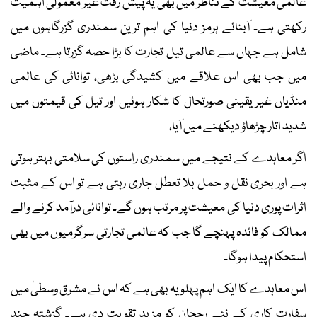
عالمی معیشت کے تناظر میں بھی یہ پیش رفت غیر معمولی اہمیت
رکھتی ہے۔ آبنائے ہرمز دنیا کی اہم ترین سمندری گزرگاہوں میں
شامل ہے جہاں سے عالمی تیل تجارت کا بڑا حصہ گزرتا ہے۔ ماضی
میں جب بھی اس علاقے میں کشیدگی بڑھی، توانائی کی عالمی
منڈیاں غیر یقینی صورتحال کا شکار ہوئیں اور تیل کی قیمتوں میں
شدید اتار چڑھاؤ دیکھنے میں آیا،
اگر معاہدے کے نتیجے میں سمندری راستوں کی سلامتی بہتر ہوتی
ہے اور بحری نقل و حمل بلا تعطل جاری رہتی ہے تو اس کے مثبت
اثرات پوری دنیا کی معیشت پر مرتب ہوں گے۔ توانائی درآمد کرنے والے
ممالک کو فائدہ پہنچے گا جب کہ عالمی تجارتی سرگرمیوں میں بھی
استحکام پیدا ہوگا۔
اس معاہدے کا ایک اہم پہلو یہ بھی ہے کہ اس نے مشرق وسطیٰ میں
سفارت کاری کے نئے رجحان کو مزید تقویت دی ہے۔ گزشتہ چند