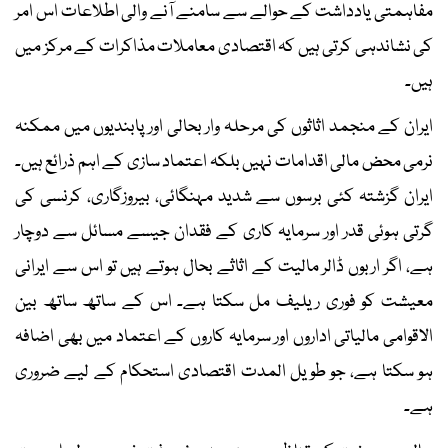
مفاہمتی یادداشت کے حوالے سے سامنے آنے والی اطلاعات اس امر
کی نشاندہی کرتی ہیں کہ اقتصادی معاملات مذاکرات کے مرکز میں
ہیں۔
ایران کے منجمد اثاثوں کی مرحلہ وار بحالی اور پابندیوں میں ممکنہ
نرمی محض مالی اقدامات نہیں بلکہ اعتماد سازی کے اہم ذرائع ہیں۔
ایران گزشتہ کئی برسوں سے شدید مہنگائی، بیروزگاری، کرنسی کی
گرتی ہوئی قدر اور سرمایہ کاری کے فقدان جیسے مسائل سے دوچار
ہے، اگر اربوں ڈالر مالیت کے اثاثے بحال ہوتے ہیں تو اس سے ایرانی
معیشت کو فوری ریلیف مل سکتا ہے۔ اس کے ساتھ ساتھ بین
الاقوامی مالیاتی اداروں اور سرمایہ کاروں کے اعتماد میں بھی اضافہ
ہو سکتا ہے، جو طویل المدت اقتصادی استحکام کے لیے ضروری
ہے۔