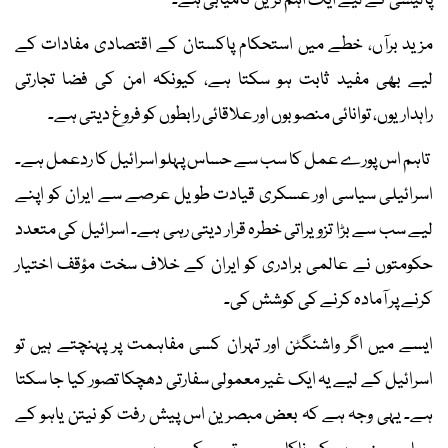
پالیسی کے لیے ایک اہم ترین کامیابی ہے۔
مزید برآں، خطے میں استحکام پاکستان کے اقتصادی مفادات کے
لیے بھی مفید ثابت ہو سکتا ہے، کیونکہ امن کی فضا تجارتی
راہداریوں، توانائی منصوبوں اور علاقائی رابطوں کو فروغ دیتی ہے۔
تاہم اس پورے عمل کا سب سے حساس پہلو اسرائیل کا ردعمل ہے۔
اسرائیلی سیاسی اور عسکری قیادت طویل عرصے سے ایران کو اپنے
لیے سب سے بڑا تزویراتی خطرہ قرار دیتی رہی ہے۔ اسرائیل کی متعدد
حکومتوں نے عالمی برادری کو ایران کے خلاف سخت مؤقف اختیار
کرنے پر آمادہ کرنے کی کوشش کی۔
ایسے میں اگر واشنگٹن اور تہران کسی مفاہمت پر پہنچتے ہیں تو
اسرائیل کے لیے یہ ایک غیر معمولی سفارتی دھچکا تصور کیا جا سکتا
ہے۔ یہی وجہ ہے کہ بعض مبصرین اس پیش رفت کو نیتن یاہو کے