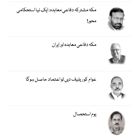
مکہ مشترکہ دفاعی معاہدہ: ایک نیا استحکامی
محور!
مکہ دفاعی معاہدہ اور ایران
عوام کو ریلیف دیں تو اعتماد حاصل ہوگا
یوم استحصال