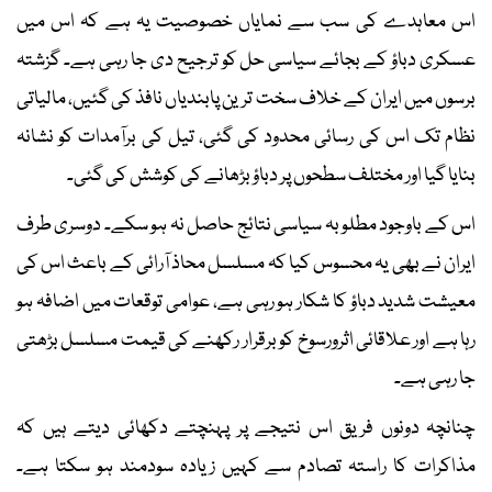
اس معاہدے کی سب سے نمایاں خصوصیت یہ ہے کہ اس میں
عسکری دباؤ کے بجائے سیاسی حل کو ترجیح دی جا رہی ہے۔ گزشتہ
برسوں میں ایران کے خلاف سخت ترین پابندیاں نافذ کی گئیں، مالیاتی
نظام تک اس کی رسائی محدود کی گئی، تیل کی برآمدات کو نشانہ
بنایا گیا اور مختلف سطحوں پر دباؤ بڑھانے کی کوشش کی گئی۔
اس کے باوجود مطلوبہ سیاسی نتائج حاصل نہ ہو سکے۔ دوسری طرف
ایران نے بھی یہ محسوس کیا کہ مسلسل محاذ آرائی کے باعث اس کی
معیشت شدید دباؤ کا شکار ہو رہی ہے، عوامی توقعات میں اضافہ ہو
رہا ہے اور علاقائی اثرورسوخ کو برقرار رکھنے کی قیمت مسلسل بڑھتی
جا رہی ہے۔
چنانچہ دونوں فریق اس نتیجے پر پہنچتے دکھائی دیتے ہیں کہ
مذاکرات کا راستہ تصادم سے کہیں زیادہ سودمند ہو سکتا ہے۔