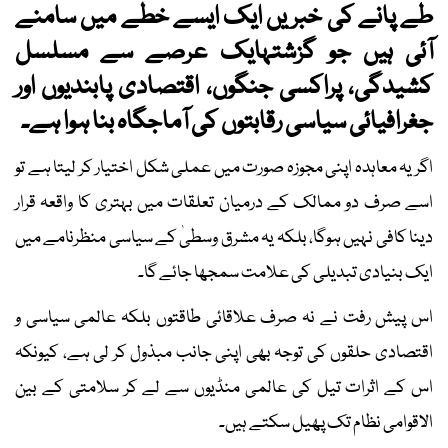
طے پانے کی خبریں ایک ایسے خطے میں سامنے
آئی ہیں جو گزشتہایک عرصے سے مسلسل
کشیدگی، پراکسی جنگوں، اقتصادی پابندیوں اور
جغرافیائی سیاسی رقابتوں کی آماجگاہ بنا ہوا ہے۔
اگر یہ معاہدہ اپنی مجوزہ صورت میں عملی شکل اختیار کر لیتا ہے تو
اسے صرف دو ممالک کے درمیان تعلقات میں بہتری کا واقعہ قرار
دینا کافی نہیں ہوگا، بلکہ یہ مشرق وسطیٰ کے سیاسی منظرنامے میں
ایک بنیادی تبدیلی کی علامت سمجھا جائے گا۔
اس پیش رفت نے نہ صرف علاقائی طاقتوں بلکہ عالمی سیاسی و
اقتصادی حلقوں کی توجہ بھی اپنی جانب مبذول کر لی ہے، کیونکہ
اس کے اثرات تیل کی عالمی منڈیوں سے لے کر سلامتی کے بین
الاقوامی نظام تک پھیل سکتے ہیں۔