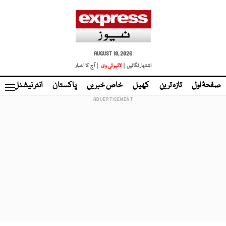
AUGUST 10, 2026
اشتہار لگائیں |
لائیو ٹی وی
| آج کا اخبار
صفحۂ اول
تازہ ترین
کھیل
خاص خبریں
پاکستان
انٹر نیشنل
ٹا