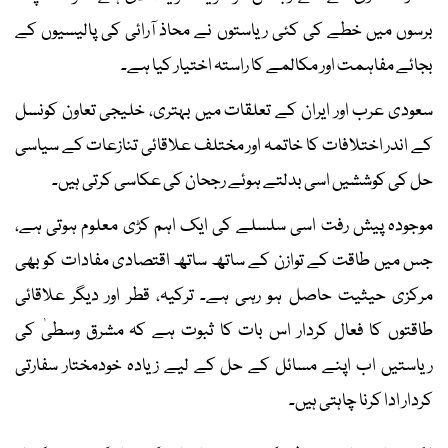
برسوں میں خطے کی کئی ریاستوں نے محاذ آرائی کی پالیسیوں کے
بجائے مفاہمت اور مکالمے کا راستہ اختیار کیا ہے۔
سعودی عرب اور ایران کے تعلقات میں بہتری، خلیجی تعاون کونسل
کے اندر اختلافات کا خاتمہ اور مختلف علاقائی تنازعات کے سیاسی
حل کی کوششیں اسی بدلتے ہوئے رجحان کی عکاسی کرتی ہیں۔
موجودہ پیش رفت اسی سلسلے کی ایک اہم کڑی معلوم ہوتی ہے،
جس میں طاقت کے توازن کے ساتھ ساتھ اقتصادی مفادات کو بھی
مرکزی حیثیت حاصل ہو رہی ہے۔ ترکیہ، قطر اور دیگر علاقائی
طاقتوں کا فعال کردار اس بات کا ثبوت ہے کہ مشرق وسطیٰ کی
ریاستیں اب اپنے مسائل کے حل کے لیے زیادہ خودمختار سفارتی
کردار ادا کرنا چاہتی ہیں۔