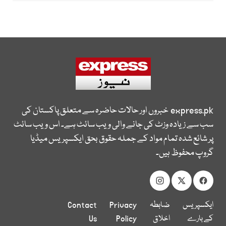
express.pk
خبروں اور حالات حاضرہ سے متعلق پاکستان کی
سب سے زیادہ وزٹ کی جانے والی ویب سائٹ ہے۔ اس ویب سائٹ
پر شائع شدہ تمام مواد کے جملہ حقوق بحق ایکسپریس میڈیا
گروپ محفوظ ہیں۔
ایکسپریس
ضابطہ
Privacy
Contact
کے بارے
اخلاق
Policy
Us