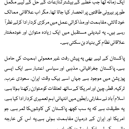
ایک زمانہ تھا جب خطے کے بیشتر تنازعات کے حل کے لیے مکمل
طور پر بیرونی طاقتوں پر انحصار کیا جاتا تھا، مگر اب علاقائی ممالک
خود ثالثی، مفاہمت اور مذاکراتی عمل میں مرکزی کردار ادا کرتے نظر آ
رہے ہیں۔ یہ تبدیلی مستقبل میں ایک زیادہ متوازن اور خودمختار
علاقائی نظام کی بنیاد بن سکتی ہے۔
پاکستان کے لیے بھی یہ پیش رفت غیر معمولی اہمیت کی حامل
ہے۔ پاکستان جغرافیائی، مذہبی اور سیاسی اعتبار سے ایک ایسی
پوزیشن میں موجود ہے جہاں اسے بیک وقت ایران، سعودی عرب،
ترکیہ، قطر، چین اور امریکا کے ساتھ تعلقات کو متوازن رکھنا ہوتا ہے،
اسلام آباد نے سفارتی رابطوں میں انتہائی اہم تعمیری کردار ادا کیا ہے،
یہ حقیقت ہے کہ یہ سب کچھ پاکستان کی کاوشوںکا ثمر ہے، جو
امریکا اور ایران کے درمیان مفاہمت ہوئی ہے،یہ اس کی خارجہ