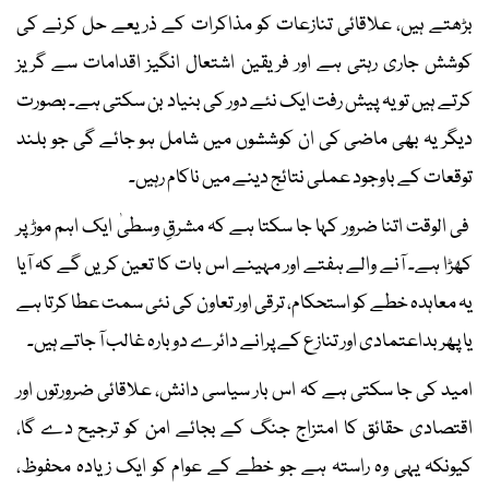
بڑھتے ہیں، علاقائی تنازعات کو مذاکرات کے ذریعے حل کرنے کی
کوشش جاری رہتی ہے اور فریقین اشتعال انگیز اقدامات سے گریز
کرتے ہیں تو یہ پیش رفت ایک نئے دور کی بنیاد بن سکتی ہے۔ بصورت
دیگر یہ بھی ماضی کی ان کوششوں میں شامل ہو جائے گی جو بلند
توقعات کے باوجود عملی نتائج دینے میں ناکام رہیں۔
فی الوقت اتنا ضرور کہا جا سکتا ہے کہ مشرقِ وسطیٰ ایک اہم موڑ پر
کھڑا ہے۔ آنے والے ہفتے اور مہینے اس بات کا تعین کریں گے کہ آیا
یہ معاہدہ خطے کو استحکام، ترقی اور تعاون کی نئی سمت عطا کرتا ہے
یا پھر بداعتمادی اور تنازع کے پرانے دائرے دوبارہ غالب آ جاتے ہیں۔
امید کی جا سکتی ہے کہ اس بار سیاسی دانش، علاقائی ضرورتوں اور
اقتصادی حقائق کا امتزاج جنگ کے بجائے امن کو ترجیح دے گا،
کیونکہ یہی وہ راستہ ہے جو خطے کے عوام کو ایک زیادہ محفوظ،