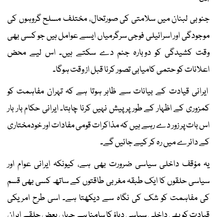
جنوبی لبنان میں سلامتی کی صورتحال، مختلف مسلح گروہوں کی
موجودگی اور اسرائیلی فوجی سرگرمیاں ایسے عوامل ہیں جو کسی بھی
وقت کشیدگی کو دوبارہ جنم دے سکتے ہیں۔ اس لیے محض
اعلانات کو حتمی کامیابی تصور کرنا قبل از وقت ہوگا۔
ایرانی قیادت کے بیانات سے ظاہر ہوتا ہے کہ تہران مفاہمت کو
کمزوری کے اظہار کے طور پر پیش نہیں کرنا چاہتا۔ ایرانی حکام بار بار
اس بات پر زور دے رہے ہیں کہ مذاکرات قومی مفادات اور خودمختاری
کے دائرے میں رہ کر کیے جائیں گے۔
یہ مؤقف داخلی سیاسی ضرورت بھی ہے، کیونکہ ایرانی عوام اور
سیاسی حلقوں کا ایک طبقہ مغربی طاقتوں کے ساتھ کسی بھی قسم
کی مفاہمت کو شک کی نگاہ سے دیکھتا ہے۔ اسی طرح امریکی
قیادت کو بھی داخلی سیاسی دباؤ کا سامنا ہے جہاں بعض حلقے ایران