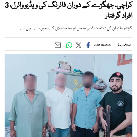
کراچی، جھگڑے کے دوران فائرنگ کی ویڈیو وائرل، 3
افراد گرفتار
گرفتار ملزمان کی شناخت کبیر، تجمل اور محمد بلال کے ناموں سے ہوئی ہے
اسٹاف رپورٹر
June 16, 2026