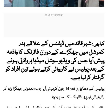
شہر قائد میں ڈیفنس کے علاقے بدر
کراچی:
کمرشل میں جھگڑے کے دوران فائرنگ کا واقعہ
پیش آیا جس کی ویڈیو سوشل میڈیا پر وائرل ہونے
کے بعد پولیس نے کارروائی کرتے ہوئے تین افراد کو
گرفتار کر لیا ہے۔
پولیس کے مطابق واقعہ 14 جون کو پیش آیا جب معمولی جھگڑا بڑھ کر
ہاتھا پائی اور پھر فائرنگ تک جا پہنچا۔