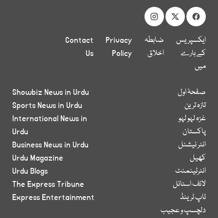
ایکسپریس
ضابطہ
Privacy
Contact
کے بارے
اخلاق
Policy
Us
میں
صفحۂ اول
Showbiz News in Urdu
تازہ ترین
Sports News in Urdu
غزہ لہو لہو
International News in
پاکستان
Urdu
انٹر نیشنل
Business News in Urdu
کھیل
Urdu Magazine
انٹرٹینمنٹ
Urdu Blogs
لائف اسٹائل
The Express Tribune
ٹاپ ٹرینڈ
Express Entertainment
دلچسپ و عجیب