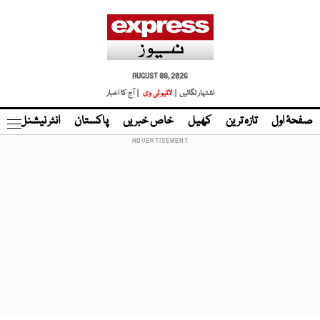
AUGUST 08, 2026
اشتہار لگائیں |
لائیو ٹی وی
| آج کا اخبار
صفحۂ اول
تازہ ترین
کھیل
خاص خبریں
پاکستان
انٹر نیشنل
ٹا