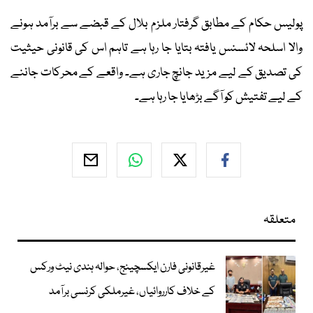
پولیس حکام کے مطابق گرفتار ملزم بلال کے قبضے سے برآمد ہونے
والا اسلحہ لائسنس یافتہ بتایا جا رہا ہے تاہم اس کی قانونی حیثیت
کی تصدیق کے لیے مزید جانچ جاری ہے۔ واقعے کے محرکات جاننے
کے لیے تفتیش کو آگے بڑھایا جا رہا ہے۔
متعلقہ
غیرقانونی فارن ایکسچینج، حوالہ ہندی نیٹ ورکس
کے خلاف کارروائیاں، غیرملکی کرنسی برآمد