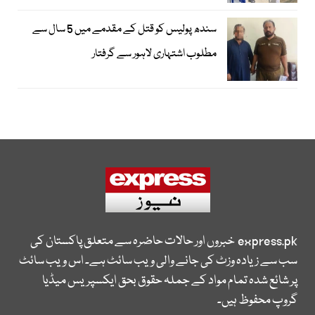
سندھ پولیس کو قتل کے مقدمے میں 5 سال سے
مطلوب اشتہاری لاہور سے گرفتار
express.pk
خبروں اور حالات حاضرہ سے متعلق پاکستان کی
سب سے زیادہ وزٹ کی جانے والی ویب سائٹ ہے۔ اس ویب سائٹ
پر شائع شدہ تمام مواد کے جملہ حقوق بحق ایکسپریس میڈیا
گروپ محفوظ ہیں۔