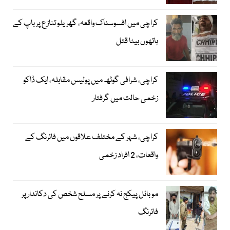
کراچی میں افسوسناک واقعہ، گھریلو تنازع پر باپ کے
ہاتھوں بیٹا قتل
کراچی، شرافی گوٹھ میں پولیس مقابلہ، ایک ڈاکو
زخمی حالت میں گرفتار
کراچی، شہر کے مختلف علاقوں میں فائرنگ کے
واقعات، 2 افراد زخمی
موبائل پیکج نہ کرنے پر مسلح شخص کی دکاندار پر
فائرنگ