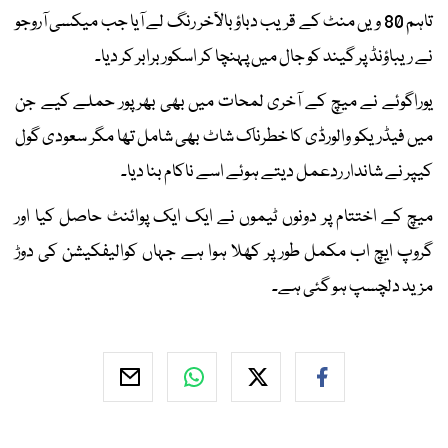
تاہم 80 ویں منٹ کے قریب دباؤ بالآخر رنگ لے آیا جب میکسی آروجو
نے ریباؤنڈ پر گیند کو جال میں پہنچا کر اسکور برابر کر دیا۔
یوراگوئے نے میچ کے آخری لمحات میں بھی بھرپور حملے کیے جن
میں فیڈریکو والورڈی کا خطرناک شاٹ بھی شامل تھا مگر سعودی گول
کیپر نے شاندار ردعمل دیتے ہوئے اسے ناکام بنا دیا۔
میچ کے اختتام پر دونوں ٹیموں نے ایک ایک پوائنٹ حاصل کیا اور
گروپ ایچ اب مکمل طور پر کھلا ہوا ہے جہاں کوالیفکیشن کی دوڑ
مزید دلچسپ ہو گئی ہے۔