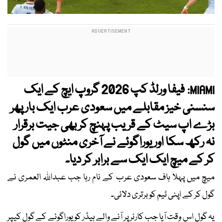
فیفا ورلڈ کپ 2026 گروپ ایچ کے ایک
MIAMI:
سنسنی خیز مقابلے میں سعودی عرب ایک بار پھر
بڑے اپ سیٹ کے قریب پہنچ کر بھی جیت برقرار
نہ رکھ سکا اور یوراگوئے نے آخری منٹوں میں گول
کر کے میچ ایک ایک سے برابر کر دیا۔
میچ میں پہلا ہاف سعودی عرب کے نام رہا جب عبداللہ العمری نے
گول کر کے اپنی ٹیم کو برتری دلائی۔
یہ گول اس وقت آیا جب کارنر پر آنے والے ہیڈر کو یوراگوئے کے گول کیپر