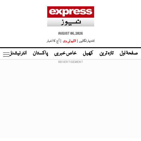
AUGUST 06, 2026
اشتہار لگائیں |
لائیو ٹی وی
| آج کا اخبار
صفحۂ اول
تازہ ترین
کھیل
خاص خبریں
پاکستان
انٹر نیشنل
ٹا