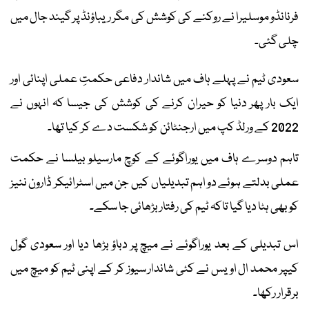
فرنانڈو موسلیرا نے روکنے کی کوشش کی مگر ریباؤنڈ پر گیند جال میں
چلی گئی۔
سعودی ٹیم نے پہلے ہاف میں شاندار دفاعی حکمتِ عملی اپنائی اور
ایک بار پھر دنیا کو حیران کرنے کی کوشش کی جیسا کہ انہوں نے
2022 کے ورلڈ کپ میں ارجنٹائن کو شکست دے کر کیا تھا۔
تاہم دوسرے ہاف میں یوراگوئے کے کوچ مارسیلو بیلسا نے حکمت
عملی بدلتے ہوئے دو اہم تبدیلیاں کیں جن میں اسٹرائیکر ڈارون ننیز
کو بھی ہٹا دیا گیا تاکہ ٹیم کی رفتار بڑھائی جا سکے۔
اس تبدیلی کے بعد یوراگوئے نے میچ پر دباؤ بڑھا دیا اور سعودی گول
کیپر محمد ال اویس نے کئی شاندار سیوز کر کے اپنی ٹیم کو میچ میں
برقرار رکھا۔