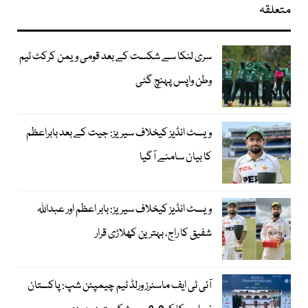
متعلقہ
سری لنکا سے شکست کے بعد قومی ویمن کرکٹ ٹیم
وطن واپس پہنچ گئی
ویسٹ انڈیز کیخلاف سیریز: جیت کے بعد بابراعظم
کا بیان سامنے آگیا
ویسٹ انڈیز کیخلاف سیریز: بابر اعظم اور عبداللہ
شفیق کا راج، بہترین کھلاڑی قرار
آئی ٹی ایف ماسٹرز ورلڈ ٹیم چیمپئن شپ: پاکستان