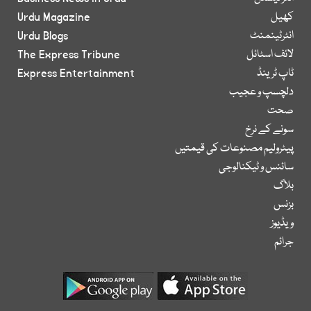
کھیل
Urdu Magazine
انٹرٹینمنٹ
Urdu Blogs
لائف اسٹائل
The Express Tribune
ٹاپ ٹرینڈ
Express Entertainment
دلچسپ و عجیب
صحت
سونے کے نرخ
پیٹرولیم مصنوعات کی قیمتیں
سائنس و ٹیکنالوجی
بلاگ
بزنس
ویڈیوز
جرائم