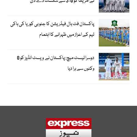
نے امریکا کو 0-3 سے شکست دے دی
پاکستان فٹ بال فیڈریشن کا جنوبی کوریا کی ہاکی
ٹیم کے اعزاز میں ظہرانے کا اہتمام
دوسرا ٹیسٹ میچ: پاکستان نے ویسٹ انڈیز کو 8
وکٹوں سے ہرا دیا