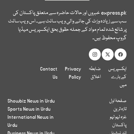
express.pk
خبروں اور حالات حاضرہ سے متعلق پاکستان کی
سب سے زیادہ وزٹ کی جانے والی ویب سائٹ ہے۔ اس ویب سائٹ
پر شائع شدہ تمام مواد کے جملہ حقوق بحق ایکسپریس میڈیا
گروپ محفوظ ہیں۔
ایکسپریس
ضابطہ
Privacy
Contact
کے بارے
اخلاق
Policy
Us
میں
صفحۂ اول
Showbiz News in Urdu
تازہ ترین
Sports News in Urdu
غزہ لہو لہو
International News in
پاکستان
Urdu
انٹر نیشنل
Business News in Urdu