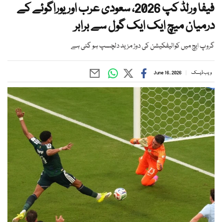
فیفا ورلڈ کپ 2026، سعودی عرب اور یوراگوئے کے
درمیان میچ ایک ایک گول سے برابر
گروپ ایچ میں کوالیفکیشن کی دوڑ مزید دلچسپ ہو گئی ہے
ویب ڈیسک
June 16, 2026