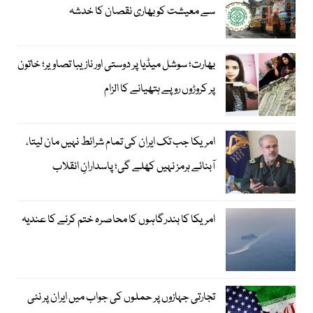
سے معیشت کو بھاری نقصان کا خدشہ
بھارت؛ سوشل میڈیا پر دوستی اور نازیبا تصاویر؛ خاتون
پر کروڑوں روپے ہتھیانے کا الزام
امریکا جب تک ایران کی تمام شرائط نہیں مان لیتا،
آبنائے ہرمز نہیں کھلے گی؛ پاسدارانِ انقلاب
امریکا کا بندرگاہوں کا محاصرہ ختم کرنے کا عندیہ
تجارتی جہازوں پر حملوں کی جواب میں ایران پر نئی