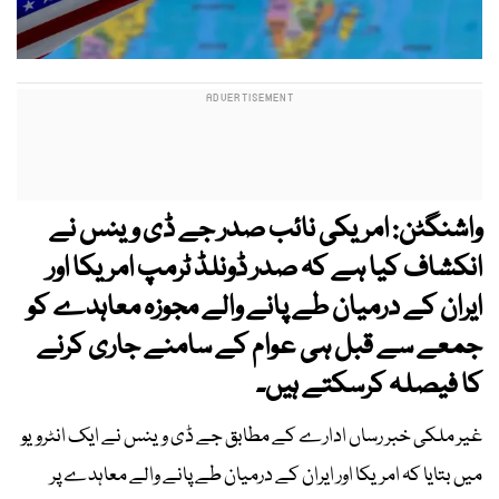
واشنگٹن: امریکی نائب صدر جے ڈی وینس نے
انکشاف کیا ہے کہ صدر ڈونلڈ ٹرمپ امریکا اور
ایران کے درمیان طے پانے والے مجوزہ معاہدے کو
جمعے سے قبل ہی عوام کے سامنے جاری کرنے
کا فیصلہ کرسکتے ہیں۔
غیر ملکی خبر رساں ادارے کے مطابق جے ڈی وینس نے ایک انٹرویو
میں بتایا کہ امریکا اور ایران کے درمیان طے پانے والے معاہدے پر