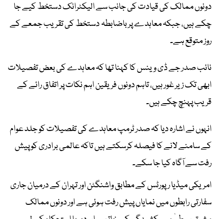
دونوں ممالک کی قیادت کی جانب سے الیکٹرانک دستخط کیے جا
چکے ہیں، جبکہ معاہدے پر باضابطہ دستخط کی تقریب جمعے کے
روز متوقع ہے۔
نائب صدر جے ڈی وینس کا کہنا تھا کہ معاہدے کی بعض تفصیلات
ابھی تک زیر غور ہیں، تاہم دونوں فریقین اہم نکات پر اتفاق رائے کے
قریب پہنچ چکے ہیں۔
انہوں نے اشارہ دیا کہ صدر ٹرمپ معاہدے کی تفصیلات کو جلد عوام
کے سامنے لانے کا فیصلہ کرسکتے ہیں تاکہ عالمی برادری کو پیش
رفت سے آگاہ کیا جا سکے۔
امریکی میڈیا رپورٹس کے مطابق واشنگٹن اور تہران کے درمیان جاری
سفارتی رابطوں میں نمایاں پیش رفت ہوئی ہے اور دونوں ممالک