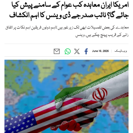
امریکا ایران معاہدہ کب عوام کے سامنے پیش کیا
جائے گا؟ نائب صدر جے ڈی وینس کا اہم انکشاف
معاہدے کی بعض تفصیلات ابھی تک زیر غور ہیں تاہم دونوں فریقین اہم نکات پر اتفاق
رائے کے قریب پہنچ چکے ہیں، وینس
ویب ڈیسک
June 16, 2026