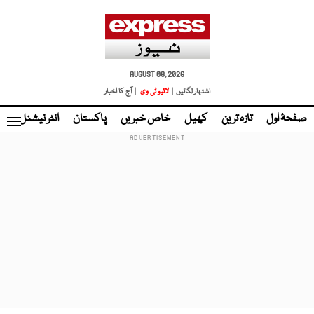
AUGUST 08, 2026
اشتہار لگائیں |
لائیو ٹی وی
| آج کا اخبار
صفحۂ اول
تازہ ترین
کھیل
خاص خبریں
پاکستان
انٹر نیشنل
ٹا