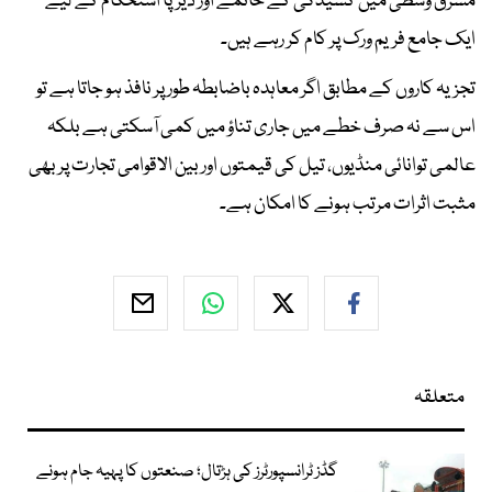
مشرق وسطیٰ میں کشیدگی کے خاتمے اور دیرپا استحکام کے لیے
ایک جامع فریم ورک پر کام کر رہے ہیں۔
تجزیہ کاروں کے مطابق اگر معاہدہ باضابطہ طور پر نافذ ہو جاتا ہے تو
اس سے نہ صرف خطے میں جاری تناؤ میں کمی آسکتی ہے بلکہ
عالمی توانائی منڈیوں، تیل کی قیمتوں اور بین الاقوامی تجارت پر بھی
مثبت اثرات مرتب ہونے کا امکان ہے۔
متعلقہ
گڈز ٹرانسپورٹرز کی ہڑتال؛ صنعتوں کا پہیہ جام ہونے