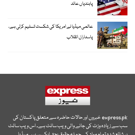
پابندیاں عائد
عالمی میڈیا نے امریکا کی شکست تسلیم کرلی ہے،
پاسداران انقلاب
express.pk
خبروں اور حالات حاضرہ سے متعلق پاکستان کی
سب سے زیادہ وزٹ کی جانے والی ویب سائٹ ہے۔ اس ویب سائٹ
پر شائع شدہ تمام مواد کے جملہ حقوق بحق ایکسپریس میڈیا