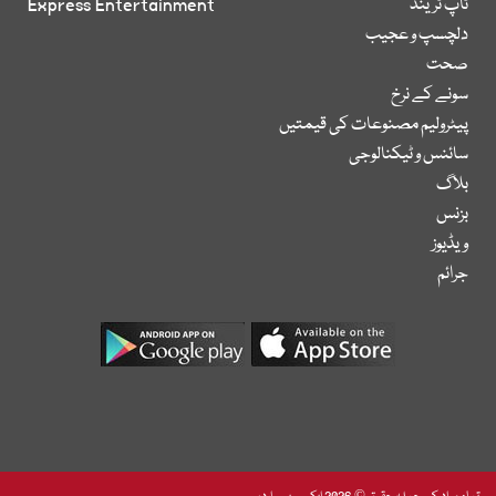
ٹاپ ٹرینڈ
Express Entertainment
دلچسپ و عجیب
صحت
سونے کے نرخ
پیٹرولیم مصنوعات کی قیمتیں
سائنس و ٹیکنالوجی
بلاگ
بزنس
ویڈیوز
جرائم