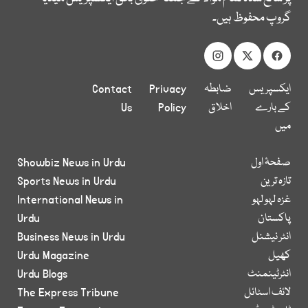
گروپ محفوظ ہیں۔
ایکسپریس
ضابطہ
Privacy
Contact
کے بارے
اخلاق
Policy
Us
میں
صفحۂ اول
Showbiz News in Urdu
تازہ ترین
Sports News in Urdu
غزہ لہو لہو
International News in
پاکستان
Urdu
انٹر نیشنل
Business News in Urdu
کھیل
Urdu Magazine
انٹرٹینمنٹ
Urdu Blogs
لائف اسٹائل
The Express Tribune