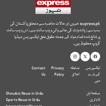
express.pk
خبروں اور حالات حاضرہ سے متعلق پاکستان کی
سب سے زیادہ وزٹ کی جانے والی ویب سائٹ ہے۔ اس ویب سائٹ
پر شائع شدہ تمام مواد کے جملہ حقوق بحق ایکسپریس میڈیا
گروپ محفوظ ہیں۔
ایکسپریس
ضابطہ
Privacy
Contact
کے بارے
اخلاق
Policy
Us
میں
صفحۂ اول
Showbiz News in Urdu
تازہ ترین
Sports News in Urdu