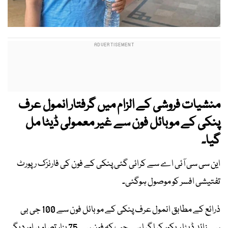
منشیات فروشی کے الزام میں گرفتار انمول عرف
پنکی کے موبائل فون سے غیر معمولی ڈیٹا مل
گیا۔
این سی سی آئی اے سے کرائی گئی پنکی کے فون کی فارنزک رپورٹ
تفتیشی افسر کو موصول ہوگئی۔
ذرائع کے مطابق انمول عرف پنکی کے موبائل فون سے 100 جی بی
سے زائد ڈیٹا ریکور کیا گیا ہے جب کہ فون سے 75 ہزار تصاویر اور دیگر