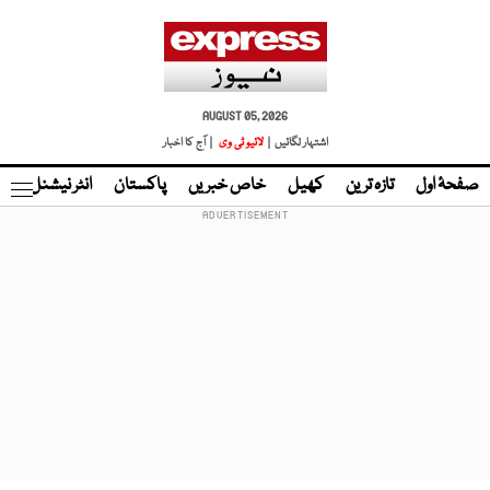
AUGUST 05, 2026
اشتہار لگائیں |
لائیو ٹی وی
| آج کا اخبار
صفحۂ اول
تازہ ترین
کھیل
خاص خبریں
پاکستان
انٹر نیشنل
ٹا