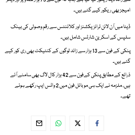
امیجز بھی ریکور کیے گئے ہیں۔
ڈیٹا میں آن لائن ٹرانزیکشنز اور کلائنٹس سے رقم وصولی کی بینک
سلپس کے اسکرین شارٹس شامل ہیں۔
پنکی کے فون سے 13 ہزار سے زائد لوگوں کے کنٹیکٹ بھی ری کور کیے
گئے ہیں۔
ذرائع کے مطابق پنکی کےفون سے 42 ہزار کال لاگ بھی سامنے آئے
ہیں، ملزمہ نے ایک ہی موبائل فون میں 2 واٹس ایپ رکھے ہوئے
تھے۔