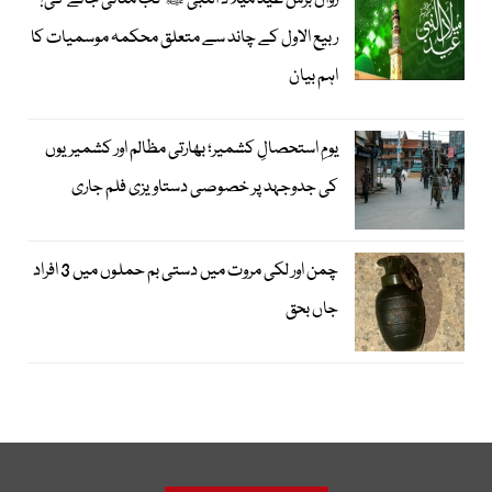
رواں برس عید میلاد النبی ﷺ کب منائی جائے گی؟
ربیع الاول کے چاند سے متعلق محکمہ موسمیات کا
اہم بیان
یومِ استحصالِ کشمیر؛ بھارتی مظالم اور کشمیریوں
کی جدوجہد پر خصوصی دستاویزی فلم جاری
چمن اور لکی مروت میں دستی بم حملوں میں 3 افراد
جاں بحق