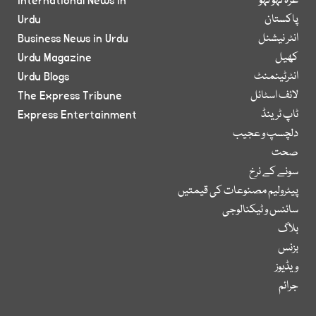
غزہ لہو لہو
International News in
پاکستان
Urdu
انٹر نیشنل
Business News in Urdu
کھیل
Urdu Magazine
انٹرٹینمنٹ
Urdu Blogs
لائف اسٹائل
The Express Tribune
ٹاپ ٹرینڈ
Express Entertainment
دلچسپ و عجیب
صحت
سونے کے نرخ
پیٹرولیم مصنوعات کی قیمتیں
سائنس و ٹیکنالوجی
بلاگ
بزنس
ویڈیوز
جرائم