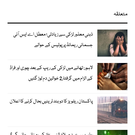
متعلقہ
ذہنی معذور لڑکی سے زیادتی؛ معطل اے ایس آئی
جسمانی ریمانڈ پر پولیس کے حوالے
لاہور: تھانے میں لڑکی کے ریپ کے بعد چوری اور فراڈ
کے الزام میں گرفتار2 خواتین دم توڑ گئیں
پاکستان ریلویز کا دو بند ٹرینیں بحال کرنے کا اعلان