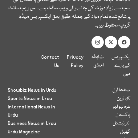
سب سے زیادہ وزٹ کی جانے والی ویب سائٹ ہے۔ اس ویب سائٹ
پر شائع شدہ تمام مواد کے جملہ حقوق بحق ایکسپریس میڈیا
گروپ محفوظ ہیں۔
ایکسپریس
ضابطہ
Privacy
Contact
کے بارے
اخلاق
Policy
Us
میں
صفحۂ اول
Showbiz News in Urdu
تازہ ترین
Sports News in Urdu
غزہ لہو لہو
International News in
پاکستان
Urdu
انٹر نیشنل
Business News in Urdu
کھیل
Urdu Magazine