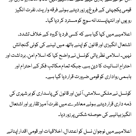
قومی یکجہتی کے فروغ پر زور دیتے ہوئے فرقہ واریت، نفرت انگیز
رویوں اور انتہاپسندانہ سوچ کو مسترد کر دیا گیا۔
اعلامیے میں کہا گیا ہے کہ کسی فرد یا گروہ کے خلاف تشدد،
اشتعال انگیزی اور قانون کو اپنے ہاتھ میں لینے کی کوئی گنجائش
نہیں۔ اسلامی نظریاتی کونسل نے واضح کیا کہ اسلام امن، برداشت اور
احترامِ انسانیت کا دین ہے، جبکہ تمام مکاتبِ فکر کے احترام اور
باہمی رواداری کو قومی ضرورت قرار دیا گیا ہے۔
کونسل نے ملکی سلامتی، آئین اور قانون کی پاسداری کو ہر شہری کی
ذمہ داری قرار دیتے ہوئے معاشرے میں نفرت آمیز تقاریر اور اشتعال
انگیز بیانیے کی حوصلہ شکنی پر زور دیا۔
اعلامیے میں نوجوان نسل کو اعتدال، اخلاقیات اور قومی اقدار اپنانے