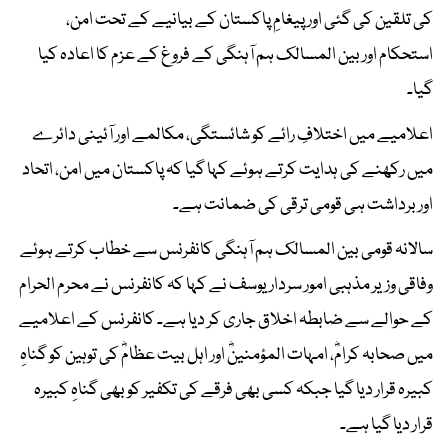
کی تلقین کی گئی اور پیغامِ پاکستان کے بیانیے کے تحت امن،
استحکام اور بین المسالک ہم آہنگی کے فروغ کے عزم کا اعادہ کیا
گیا۔
اعلامیے میں اختلافِ رائے کو شائستگی، مکالمے اور آئینی دائرے
میں رکھنے کی ہدایت کرتے ہوئے کہا گیا کہ پاکستان میں امن، اتحاد
اور برداشت ہی قومی ترقی کی ضمانت ہے۔
سالانہ قومی بین المسالک ہم آہنگی کانفرنس سے خطاب کرتے ہوئے
وفاقی وزیر مذہبی امور سردار یوسف نے کہا کہ کانفرنس نے محرم الحرام
کے حوالے سے ضابطہ اخلاق جاری کر دیا ہے۔ کانفرنس کے اعلامیے
میں صحابہ کرامؓ، امہات المؤمنینؓ اور اہل بیت عظامؓ کی توہین کو گناہِ
کبیرہ قرار دیا گیا جبکہ کسی بھی فرقے کی تکفیر کو بھی گناہِ کبیرہ
قرار دیا گیا ہے۔