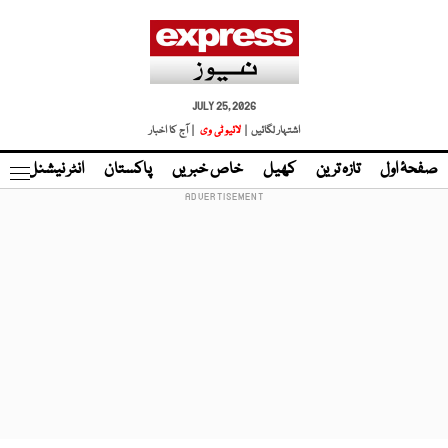
JULY 25, 2026
اشتہار لگائیں |
لائیو ٹی وی
| آج کا اخبار
صفحۂ اول
تازہ ترین
کھیل
خاص خبریں
پاکستان
انٹر نیشنل
ٹا