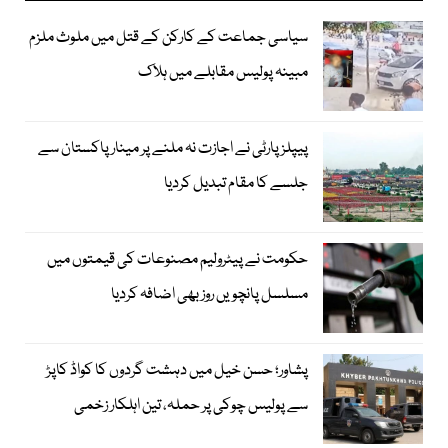
سیاسی جماعت کے کارکن کے قتل میں ملوث ملزم
مبینہ پولیس مقابلے میں ہلاک
پیپلزپارٹی نے اجازت نہ ملنے پر مینار پاکستان سے
جلسے کا مقام تبدیل کردیا
حکومت نے پیٹرولیم مصنوعات کی قیمتوں میں
مسلسل پانچویں روز بھی اضافہ کردیا
پشاور؛ حسن خیل میں دہشت گردوں کا کواڈ کاپڑ
سے پولیس چوکی پر حملہ، تین اہلکار زخمی