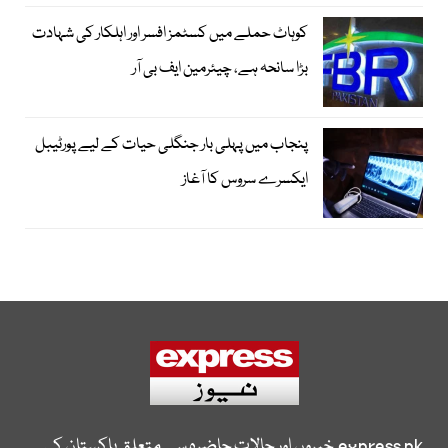
کوہاٹ حملے میں کسٹمز افسر اور اہلکار کی شہادت
بڑا سانحہ ہے، چیئرمین ایف بی آر
پنجاب میں پہلی بار جنگلی حیات کے لیے پورٹیبل
ایکسرے سروس کا آغاز
express.pk
خبروں اور حالات حاضرہ سے متعلق پاکستان کی