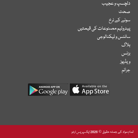
دلچسپ و عجیب
صحت
سونے کے نرخ
پیٹرولیم مصنوعات کی قیمتیں
سائنس و ٹیکنالوجی
بلاگ
بزنس
ویڈیوز
جرائم
تمام مواد کے جملہ حقوق © 2026 ایکسپریس اردو