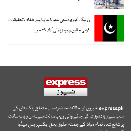
ن لیگ کو زبردستی جتوایا جا رہا ہے شفاف تحقیقات
کرائی جائیں، پیپلز پارٹی آزاد کشمیر
express.pk
خبروں اور حالات حاضرہ سے متعلق پاکستان کی
سب سے زیادہ وزٹ کی جانے والی ویب سائٹ ہے۔ اس ویب سائٹ
پر شائع شدہ تمام مواد کے جملہ حقوق بحق ایکسپریس میڈیا