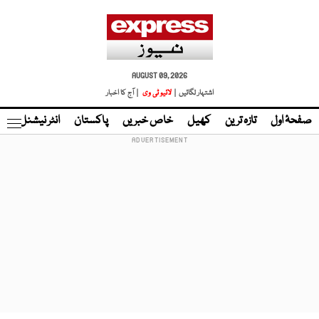
AUGUST 09, 2026
اشتہار لگائیں |
لائیو ٹی وی
| آج کا اخبار
صفحۂ اول
تازہ ترین
کھیل
خاص خبریں
پاکستان
انٹر نیشنل
ٹا