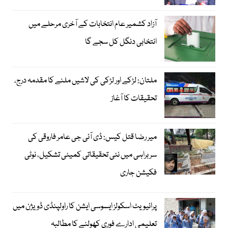
آزاد کشمیر عام انتخابات کے آخری مرحلے میں
انتخابی دنگل کل سجے گا
ملتان: لڑکے اور لڑکی کی لاشیں ملنے کا مقدمہ درج،
تحقیقات کا آغاز
میر رضا قتل کیس: ڈی آئی جی عامر فاروقی کی
سربراہی میں نئی تحقیقاتی کمیٹی تشکیل، نوٹی
فکیشن جاری
پرائیویٹ اسکولز ایسوسی ایشن کا راولپنڈی ڈویژن میں
تعلیمی ادارے فوری کھولنے کا مطالبہ