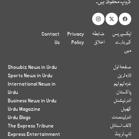
گروپ محفوظ ہیں۔
ایکسپریس
ضابطہ
Privacy
Contact
کے بارے
اخلاق
Policy
Us
میں
صفحۂ اول
Showbiz News in Urdu
تازہ ترین
Sports News in Urdu
غزہ لہو لہو
International News in
پاکستان
Urdu
انٹر نیشنل
Business News in Urdu
کھیل
Urdu Magazine
انٹرٹینمنٹ
Urdu Blogs
لائف اسٹائل
The Express Tribune
ٹاپ ٹرینڈ
Express Entertainment