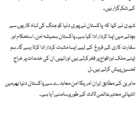
کے شکرگزار ہیں۔
شہری نے کہا کہ پاکستان نے پوری دنیا کو جنگ کی تباہ کاریوں سے
بچانے میں اپنا کردار ادا کیا ہے۔ پاکستان ہمیشہ امن، استحکام اور
سفارت کاری کے فروغ کے لیے ایسا مثبت کردار ادا کرتا رہے گا۔ ہم
اپنے ملک اورافواج پر فخرکرتے ہیں اورانہیں ان کی خدمات پر خراجِ
تحسین پیش کرتے ہیں۔ل
ماہرین کے مطابق ایران امریکا امن معاہدے سے پاکستان دنیا بھرمیں
انتہائی معتبرعالمی ثالث کے طورپرسامنے آیا ہے۔