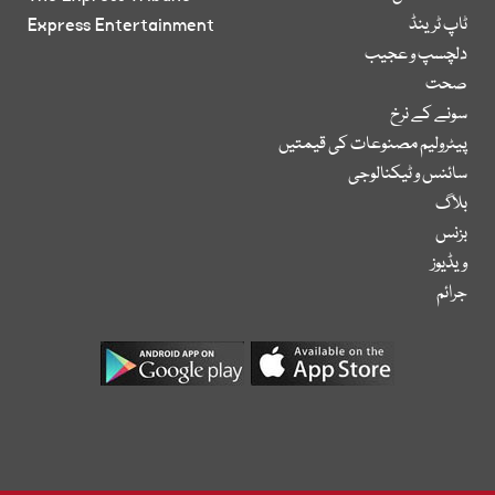
ٹاپ ٹرینڈ
Express Entertainment
دلچسپ و عجیب
صحت
سونے کے نرخ
پیٹرولیم مصنوعات کی قیمتیں
سائنس و ٹیکنالوجی
بلاگ
بزنس
ویڈیوز
جرائم