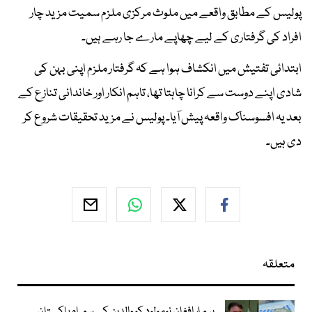
پولیس کے مطابق واقعے میں ملوث مرکزی ملزم سمیت مزید چار
افراد کی گرفتاری کے لیے چھاپے مارے جا رہے ہیں۔
ابتدائی تفتیش میں انکشاف ہوا ہے کہ گرفتار ملزم اپنی بہن کی
شادی اپنے دوست سے کرانا چاہتا تھا، تاہم انکار اور خاندانی تنازع کے
بعد یہ افسوسناک واقعہ پیش آیا۔ پولیس نے مزید تحقیقات شروع کر
دی ہیں۔
متعلقہ