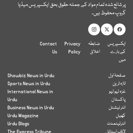
پر شائع شدہ تمام مواد کے جملہ حقوق بحق ایکسپریس میڈیا
گروپ محفوظ ہیں۔
ایکسپریس
ضابطہ
Privacy
Contact
کے بارے
اخلاق
Policy
Us
میں
صفحۂ اول
Showbiz News in Urdu
تازہ ترین
Sports News in Urdu
غزہ لہو لہو
International News in
پاکستان
Urdu
انٹر نیشنل
Business News in Urdu
کھیل
Urdu Magazine
انٹرٹینمنٹ
Urdu Blogs
لائف اسٹائل
The Express Tribune