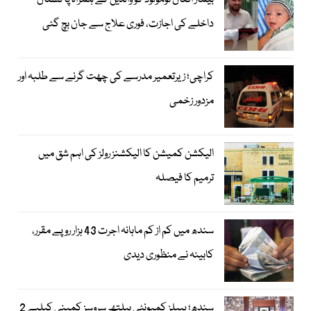
بیمار افغان نومولود کو والدین کے ہمراہ پاکستان
داخلے کی اجازت، فوری علاج سے جان بچ گئی
کراچی؛ زیرتعمیر مدرسے کی چھت گرنے سے طلبہ اور
مزدور زخمی
الیکشن کمیشن کا الیکشنز رولز کی اہم شق میں
ترمیم کا فیصلہ
سندھ میں کم از کم ماہانہ اجرت 43 ہزار روپے مقرر،
کابینہ نے منظوری دیدی
سندھ؛ پیپلز کمیونٹی ہیلتھ سروسز کمپنی کیلیے 2