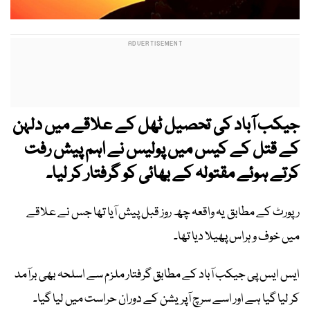
جیکب آباد کی تحصیل ٹھل کے علاقے میں دلہن
کے قتل کے کیس میں پولیس نے اہم پیش رفت
کرتے ہوئے مقتولہ کے بھائی کو گرفتار کر لیا۔
رپورٹ کے مطابق یہ واقعہ چھ روز قبل پیش آیا تھا جس نے علاقے
میں خوف و ہراس پھیلا دیا تھا۔
ایس ایس پی جیکب آباد کے مطابق گرفتار ملزم سے اسلحہ بھی برآمد
کر لیا گیا ہے اور اسے سرچ آپریشن کے دوران حراست میں لیا گیا۔