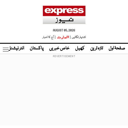
AUGUST 05, 2026
اشتہار لگائیں |
لائیو ٹی وی
| آج کا اخبار
صفحۂ اول
تازہ ترین
کھیل
خاص خبریں
پاکستان
انٹر نیشنل
ٹا