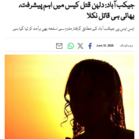
جیکب آباد: دلہن قتل کیس میں اہم پیشرفت،
بھائی ہی قاتل نکلا
ایس ایس پی جیکب آباد کے مطابق گرفتار ملزم سے اسلحہ بھی برآمد کر لیا گیا ہے
ویب ڈیسک
June 16, 2026