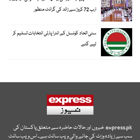
ارب 72 کروڑ سے زائد کی گرانٹ منظور
سنی اتحاد کونسل کے انٹرا پارٹی انتخابات تسلیم کر
لیے گئے
express.pk
خبروں اور حالات حاضرہ سے متعلق پاکستان کی
سب سے زیادہ وزٹ کی جانے والی ویب سائٹ ہے۔ اس ویب سائٹ