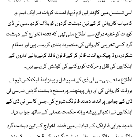
اسی تسلسل میں کاؤنٹر ٹیرر ازم ڈیپارٹمنٹ کوہاٹ نے ایک اہم اور
کامیاب کارروائی کر کے تین دہشت گردوں کو ہلاک کردیا۔ سی ٹی ڈی
کوہاٹ کو خفیہ ذرائع سے اطلاع ملی تھی کہ فتنہ الخوارج کے دہشت
گرد کسی تخریبی کارروائی کی منصوبہ بندی کر رہے ہیں اور بمقام
شکردرہ روڈ چیک پوائنٹ قائم کر کے قانون نافذ کرنے والے اداروں کے
اہلکاروں کی نقل و حرکت کو روکنے کی کوشش کر رہے ہیں۔
اطلاع ملتے ہی سی ٹی ڈی کی اسپیشل ویپنز اینڈ ٹیکٹکس ٹیم نے
بروقت کارروائی کی اور وہاں پہنچنے پر مسلح دہشت گردوں نے سی ٹی
ڈی کے جوانوں پر اندھا دھند فائرنگ شروع کی، جس کا سی ٹی ڈی کے
اہلکاروں نے انتہائی پیشہ ورانہ حکمت عملی کے ساتھ جواب دیا۔
شدید جوابی فائرنگ کے تبادلے میں فتنہ الخوارج کے تین دہشت گرد
ہلاک ہوئے۔ ہلاک ہونے والے دہشت گردوں کے قبضے سے 3 عدد