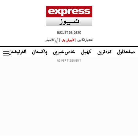
AUGUST 08, 2026
اشتہار لگائیں |
لائیو ٹی وی
| آج کا اخبار
صفحۂ اول
تازہ ترین
کھیل
خاص خبریں
پاکستان
انٹر نیشنل
ٹا