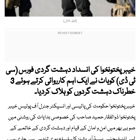
(فوٹو : فائل)
خیبرپختونخوا کی انسداد دہشت گردی فورس (سی
ٹی ڈی) کوہاٹ نے ایک اہم کارروائی کرتے ہوئے 3
خطرناک دہشت گردوں کو ہلاک کردیا۔
خیبر پختونخوا حکومت کی پالیسی اور انسپکٹر جنرل آف پولیس خیبر
پختونخوا ذوالفقار حمید صاحب کی خصوصی ہدایات کی روشنی میں
صوبے بھر میں امن و امان کے قیام اور دہشت گردی کے خاتمے کے
لیے انٹیلیجنس بیسڈ آپریشنز کا سلسلہ پوری تندہی سے جاری ہے۔