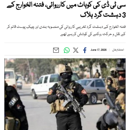
سی ٹی ڈی کی کوہاٹ میں کارروائی، فتنہ الخوارج کے
3 دہشت گرد ہلاک
فتنہ الخوارج کے دہشت گرد تخریبی کارروائی کی منصوبہ بندی اور چیک پوسٹ قائم کر
کے نقل و حرکت روکنے کی کوشش کررہے تھے
احتشام خان
June 17, 2026