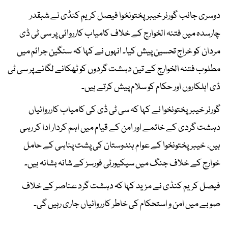
دوسری جانب گورنر خیبرپختونخوا فیصل کریم کنڈی نے شبقدر
چارسدہ میں فتنہ الخوارج کے خلاف کامیاب کارروائی پر سی ٹی ڈی
مردان کو خراج تحسین پیش کیا۔ انہوں نے کہا کہ سنگین جرائم میں
مطلوب فتنہ الخوارج کے تین دہشت گردوں کو ٹھکانے لگانے پر سی ٹی
ڈی اہلکاروں اور حکام کو سلام پیش کرتے ہیں۔
گورنر خیبرپختونخوا نے کہا کہ سی ٹی ڈی کی کامیاب کارروائیاں
دہشت گردی کے خاتمے اور امن کے قیام میں اہم کردار ادا کر رہی
ہیں، خیبرپختونخوا کے عوام ہندوستان کی پشت پناہی کے حامل
خوارج کے خلاف جنگ میں سیکیورٹی فورسز کے شانہ بشانہ ہیں۔
فیصل کریم کنڈی نے مزید کہا کہ دہشت گرد عناصر کے خلاف
صوبے میں امن و استحکام کی خاطر کارروائیاں جاری رہیں گی۔