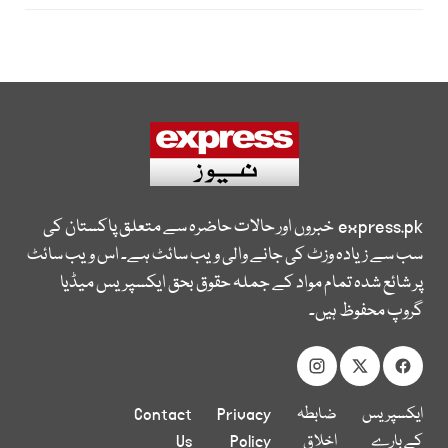
express.pk
خبروں اور حالات حاضرہ سے متعلق پاکستان کی
سب سے زیادہ وزٹ کی جانے والی ویب سائٹ ہے۔ اس ویب سائٹ
پر شائع شدہ تمام مواد کے جملہ حقوق بحق ایکسپریس میڈیا
گروپ محفوظ ہیں۔
ایکسپریس
ضابطہ
Privacy
Contact
کے بارے
اخلاق
Policy
Us