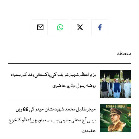
متعلقہ
وزیر اعظم شہباز شریف کی پاکستانی وفد کے ہمراہ
روضہ رسول ﷺ پر حاضری
میجر طفیل محمد شہید نشان حیدر کی 68 ویں
برسی آج منائی جارہی ہے، صدر اور وزیراعظم کا خراج
عقیدت