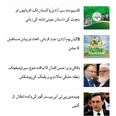
تقسیمِ ہند سے آزادیٔ پاکستان تک؛ قربانیوں اور
ہجرت کی داستان عینی شاہد کی زبانی
79واں یومِ آزادی؛ عزم، قربانی، اتحاد اور روشن مستقبل
کا جشن
وفاقی وزیر احسن اقبال کا لیاقت بلوچ سے ٹیلیفونک
رابطہ، ملکی حالات پر بریفنگ کی پیشکش
چیئرمین پی ٹی آئی بیرسٹر گوہر کی والدہ انتقال کر
گئیں