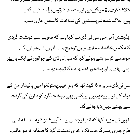
کلاشنکوف، 9 میگزینیں اور متعدد کارتوس برآمد کیے گئے
ہیں، ہلاک شدہ شرپسندوں کی شناخت کا عمل جاری ہے۔
ایڈیشنل آئی جی سی ٹی ڈی نے کہا ہے کہ صوبے سے دہشت گردی
کا مکمل خاتمہ ہماری اولین ترجیح ہے۔ انہوں نے جوانوں کے
حوصلے کو سراہتے ہوئے کہا کہ سی ٹی ڈی کے جوانوں نے ایک بار پھر
اپنی بہادری اور پیشہ ورانہ مہارت کا ثبوت دیا ہے۔
سی ٹی ڈی سربراہ کا کہنا تھا کہ ہم خیبر پختونخوا میں پائیدار امن کے
قیام کے لیے پرعزم ہیں اور کسی بھی دہشت گرد کو قانون کی گرفت
سے بچنے نہیں دیا جائے گا۔
انہوں نے مزید کہا کہ انٹیلیجنس بیسڈ آپریشنز کا یہ سلسلہ اسی
طرح جاری رہے گا جب تک آخری دہشت گرد کا صفایہ نہ ہو جائے۔