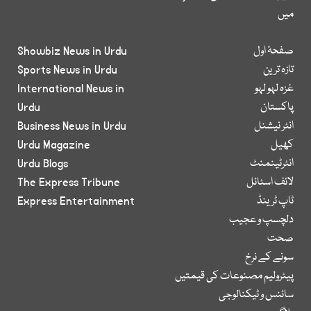
میں
صفحۂ اول
Showbiz News in Urdu
تازہ ترین
Sports News in Urdu
غزہ لہو لہو
International News in
پاکستان
Urdu
انٹر نیشنل
Business News in Urdu
کھیل
Urdu Magazine
انٹرٹینمنٹ
Urdu Blogs
لائف اسٹائل
The Express Tribune
ٹاپ ٹرینڈ
Express Entertainment
دلچسپ و عجیب
صحت
سونے کے نرخ
پیٹرولیم مصنوعات کی قیمتیں
سائنس و ٹیکنالوجی