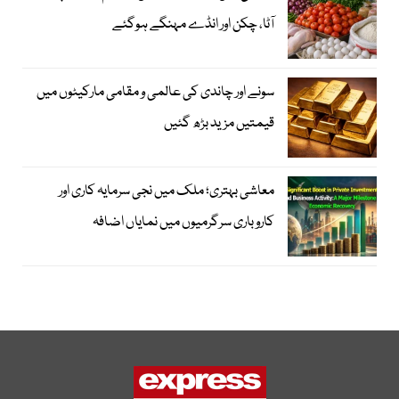
آٹا، چکن اور انڈے مہنگے ہوگئے
سونے اور چاندی کی عالمی و مقامی مارکیٹوں میں
قیمتیں مزید بڑھ گئیں
معاشی بہتری؛ ملک میں نجی سرمایہ کاری اور
کاروباری سرگرمیوں میں نمایاں اضافہ