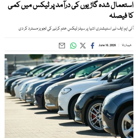
استعمال شدہ گاڑیوں کی درآمد پر ٹیکس میں کمی
کا فیصلہ
آئی ایم ایف نے اسٹیشنری اشیا پر سیلز ٹیکس ختم کرنے کی تجویز مسترد کر دی
شہباز رانا
June 16, 2026