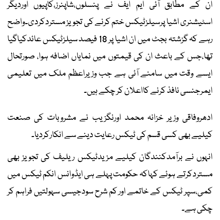
ان کے مطابق آئی ایم ایف نے پنسلوں،شاپنرز،کاپیوں اوردیگر
اسٹیشنری اشیا پرسیلزٹیکس ختم کرنے کی تجویز مستردکردی۔واضح
رہے کہ گزشتہ بجٹ میں ان اشیا پر 18 فیصد سیلزٹیکس عائدکیاگیا
تھا،جس کے باعث ان کی قیمتوں میں نمایاں اضافہ ہوا، صورتحال
ایسے وقت میں سامنے آئی ہے جب وزیراعظم ملک میں تعلیمی
ایمرجنسی نافذ کرنے کااعلان کر چکے ہیں۔
ادھروفاقی وزیر خزانہ محمد اورنگزیب نے مشروبات کی صنعت
کیلیے بھی کسی قسم کی ٹیکس رعایت دینے سے انکارکردیا۔
انہوں نے برآمدکنندگان کیلیے مزیدٹیکس ریلیف کی تجویز بھی
مستردکرتے ہوئے کہاکہ حکومت پہلے ہی ایڈوانس انکم ٹیکس میں
کمی،سپر ٹیکس کے خاتمے اور کم شرح سودجیسی سہولتیں فراہم کر
چکی ہے۔