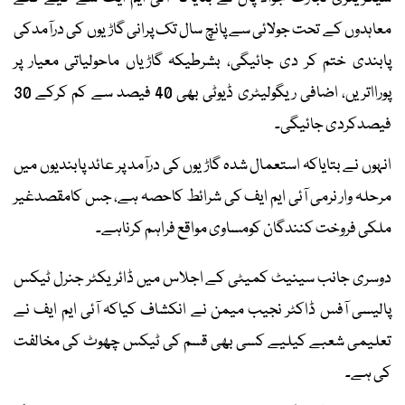
معاہدوں کے تحت جولائی سے پانچ سال تک پرانی گاڑیوں کی درآمدکی
پابندی ختم کر دی جائیگی، بشرطیکہ گاڑیاں ماحولیاتی معیار پر
پورااتریں، اضافی ریگولیٹری ڈیوٹی بھی 40 فیصد سے کم کرکے 30
فیصدکردی جائیگی۔
انہوں نے بتایاکہ استعمال شدہ گاڑیوں کی درآمد پر عائد پابندیوں میں
مرحلہ وار نرمی آئی ایم ایف کی شرائط کاحصہ ہے، جس کامقصدغیر
ملکی فروخت کنندگان کومساوی مواقع فراہم کرناہے۔
دوسری جانب سینیٹ کمیٹی کے اجلاس میں ڈائریکٹر جنرل ٹیکس
پالیسی آفس ڈاکٹر نجیب میمن نے انکشاف کیاکہ آئی ایم ایف نے
تعلیمی شعبے کیلیے کسی بھی قسم کی ٹیکس چھوٹ کی مخالفت
کی ہے۔