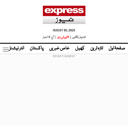
AUGUST 05, 2026
اشتہار لگائیں |
لائیو ٹی وی
| آج کا اخبار
صفحۂ اول
تازہ ترین
کھیل
خاص خبریں
پاکستان
انٹر نیشنل
ٹا