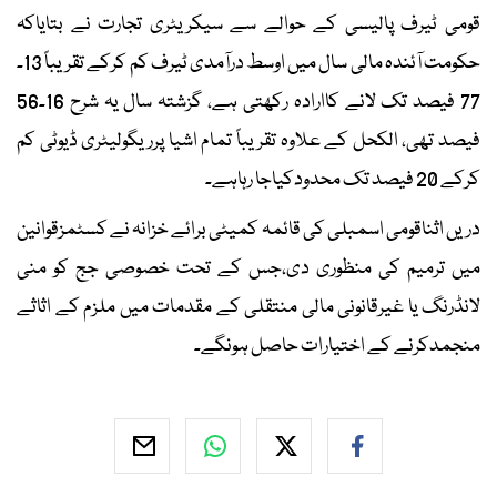
قومی ٹیرف پالیسی کے حوالے سے سیکریٹری تجارت نے بتایاکہ
حکومت آئندہ مالی سال میں اوسط درآمدی ٹیرف کم کرکے تقریباً 13۔
77 فیصد تک لانے کاارادہ رکھتی ہے، گزشتہ سال یہ شرح 16۔56
فیصد تھی، الکحل کے علاوہ تقریباً تمام اشیا پرریگولیٹری ڈیوٹی کم
کرکے 20 فیصد تک محدودکیاجا رہاہے۔
دریں اثناقومی اسمبلی کی قائمہ کمیٹی برائے خزانہ نے کسٹمزقوانین
میں ترمیم کی منظوری دی،جس کے تحت خصوصی جج کو منی
لانڈرنگ یا غیرقانونی مالی منتقلی کے مقدمات میں ملزم کے اثاثے
منجمدکرنے کے اختیارات حاصل ہونگے۔