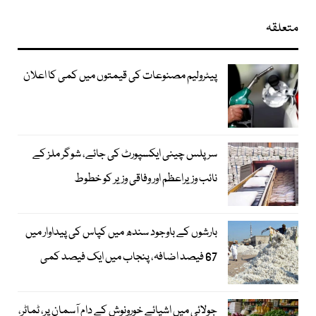
متعلقہ
پیٹرولیم مصنوعات کی قیمتوں میں کمی کا اعلان
سرپلس چینی ایکسپورٹ کی جائے، شوگر ملز کے
نائب وزیراعظم اور وفاقی وزیر کو خطوط
بارشوں کے باوجود سندھ میں کپاس کی پیداوار میں
67 فیصد اضافہ، پنجاب میں ایک فیصد کمی
جولائی میں اشیائے خورونوش کے دام آسمان پر، ٹماٹر،