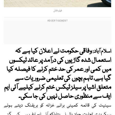
فوٹو: فائل
وفاقی حکومت نے اعلان کیا ہے کہ
اسلام آباد:
استعمال شدہ گاڑیوں کی درآمد پر عائد ٹیکسوں
میں کمی اور عمر کی حد ختم کرنے کا فیصلہ کیا
گیا ہے، تاہم بچوں کی تعلیمی ضروریات سے
متعلق اشیا پر سیلز ٹیکس ختم کرنے کیلیے آئی ایم
ایف سے منظوری حاصل نہیں کی جا سکی۔
سینیٹ کی قائمہ کمیٹی برائے خزانہ کو بریفنگ دیتے ہوئے
سیکریٹری تجارت جواد پال نے بتایاکہ آئی ایم ایف سے کیے گئے