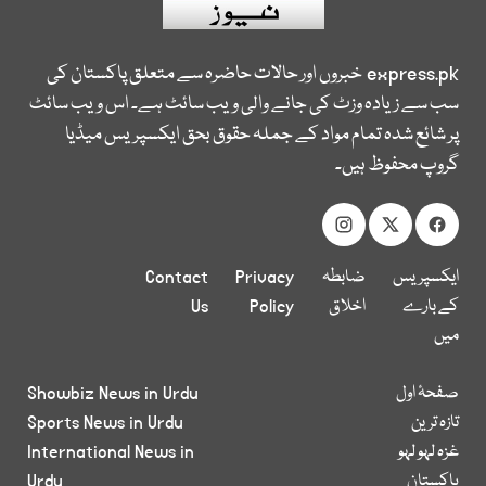
express.pk
خبروں اور حالات حاضرہ سے متعلق پاکستان کی
سب سے زیادہ وزٹ کی جانے والی ویب سائٹ ہے۔ اس ویب سائٹ
پر شائع شدہ تمام مواد کے جملہ حقوق بحق ایکسپریس میڈیا
گروپ محفوظ ہیں۔
ایکسپریس
ضابطہ
Privacy
Contact
کے بارے
اخلاق
Policy
Us
میں
صفحۂ اول
Showbiz News in Urdu
تازہ ترین
Sports News in Urdu
غزہ لہو لہو
International News in
پاکستان
Urdu