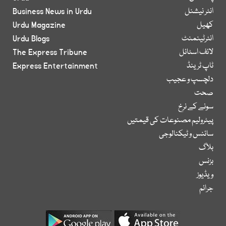
انٹر نیشنل
Business News in Urdu
کھیل
Urdu Magazine
انٹرٹینمنٹ
Urdu Blogs
لائف اسٹائل
The Express Tribune
ٹاپ ٹرینڈ
Express Entertainment
دلچسپ و عجیب
صحت
سونے کے نرخ
پیٹرولیم مصنوعات کی قیمتیں
سائنس و ٹیکنالوجی
بلاگ
بزنس
ویڈیوز
جرائم