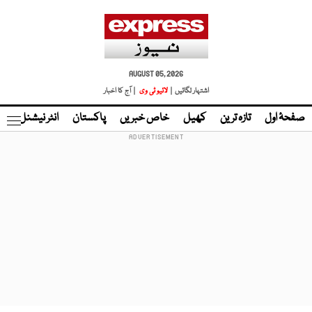
AUGUST 05, 2026
اشتہار لگائیں |
لائیو ٹی وی
| آج کا اخبار
صفحۂ اول
تازہ ترین
کھیل
خاص خبریں
پاکستان
انٹر نیشنل
ٹا