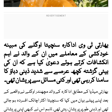
بھارتی ٹی وی اداکارہ سنچیتا اوگلے کی مبینہ
خودکشی کے معاملے میں ان کے والد نے اہم
انکشافات کرتے ہوئے دعویٰ کیا ہے کہ ان کی
بیٹی گزشتہ کچھ عرصے سے شدید ذہنی دباؤ کا
سامنا کر رہی تھی اور کئی مسائل سے پریشان تھی۔
بھارتی میڈیا کے مطابق اداکارہ کے والد مچھندر اوگلے نے واقعے کے
بعد اپنے پہلے بیان میں کہا کہ سنچیتا اکثر اچانک افسردہ ہو جاتی
تھی اور ذہنی طور پر پریشان رہتی تھی، تاہم اس نے کبھی اپنی پریشانی