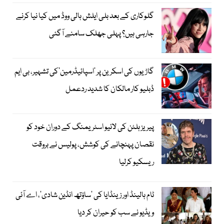
گلوکاری کے بعد بلی ایلش ہالی ووڈ میں کیا نیا کرنے
جارہی ہیں؟ پہلی جھلک سامنے آگئی
گاڑیوں کی اسکرین پر ’اسپائیڈرمین‘کی تشہیر، بی ایم
ڈبلیو کار مالکان کا شدید ردعمل
پیریز ہلٹن کی لائیو اسٹریمنگ کے دوران خود کو
نقصان پہنچانے کی کوشش، پولیس نے بروقت
ریسکیو کرلیا
ٹام ہالینڈ اور زینڈایا کی ’ساؤتھ انڈین شادی‘، اے آئی
ویڈیو نے سب کو حیران کر دیا