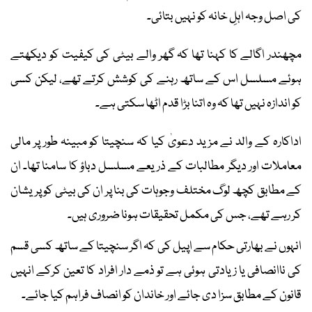
کی اصل وجہ اہلِ خانہ کو نہیں بتائی۔
مچھندر اگالے کا کہنا تھا کہ گھر والے بیٹی کی کیفیت کو دیکھتے
ہوئے مسلسل اس کے ساتھ رہنے کی کوشش کرتے تھے، لیکن کسی
کو اندازہ نہیں تھا کہ وہ اتنا بڑا قدم اٹھا سکتی ہے۔
اداکارہ کے والد نے مزید دعویٰ کیا کہ سنچیتا کو مبینہ طور پر مالی
معاملات اور دیگر مطالبات کے ذریعے مسلسل دباؤ کا سامنا تھا۔ ان
کے مطابق کچھ لوگ مختلف وجوہات کی بنا پر ان کی بیٹی کو پریشان
کر رہے تھے، جس کی مکمل تحقیقات ہونا ضروری ہیں۔
انہوں نے بھارتی حکام سے اپیل کی کہ اگر سنچیتا کے ساتھ کسی قسم
کی ناانصافی یا زیادتی ہوئی ہے تو ذمے دار افراد کا تعین کرکے انہیں
قانون کے مطابق سزا دی جائے اور خاندان کو انصاف فراہم کیا جائے۔