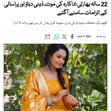
22 سالہ بھارتی اداکارہ کی موت، ذہنی دباؤ اور ہراسانی
کے الزامات سامنے آگئے
کچھ لوگ مختلف وجوہات کی بنا پر سنچیتا کو پریشان کر رہے تھے، والد کا الزام
ویب ڈیسک
June 17, 2026