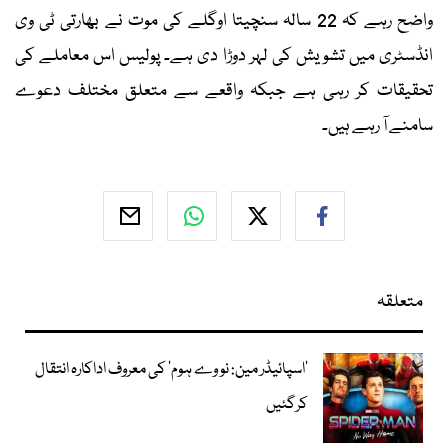
واضح رہے کہ 22 سالہ سنچیتا اوگلے کی موت نے بھارتی ٹی وی
انڈسٹری میں تشویش کی لہر دوڑا دی ہے۔ پولیس اس معاملے کی
تحقیقات کر رہی ہے جبکہ واقعے سے متعلق مختلف دعوے
سامنے آ رہے ہیں۔
متعلقہ
’اسپائیڈر مین: نو وے ہوم‘ کی معروف اداکارہ انتقال
کرگئیں