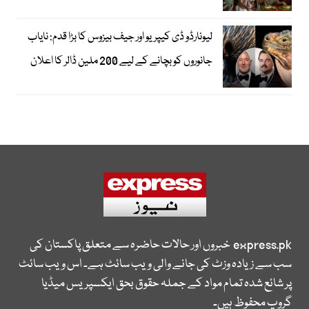
لیونارڈو ڈی کیپریو اور جیف بیزوس کا بڑا قدم: نایاب
جانوروں کو بچانے کے لیے 200 ملین ڈالر کا اعلان
express.pk
خبروں اور حالات حاضرہ سے متعلق پاکستان کی
سب سے زیادہ وزٹ کی جانے والی ویب سائٹ ہے۔ اس ویب سائٹ
پر شائع شدہ تمام مواد کے جملہ حقوق بحق ایکسپریس میڈیا
گروپ محفوظ ہیں۔