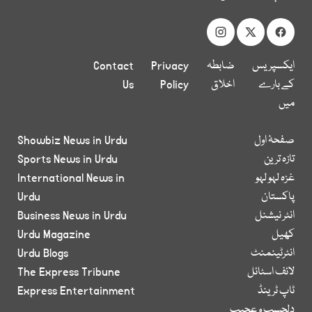
ایکسپریس
ضابطہ
Privacy
Contact
کے بارے
اخلاق
Policy
Us
میں
صفحۂ اول
Showbiz News in Urdu
تازہ ترین
Sports News in Urdu
غزہ لہو لہو
International News in
پاکستان
Urdu
انٹر نیشنل
Business News in Urdu
کھیل
Urdu Magazine
انٹرٹینمنٹ
Urdu Blogs
لائف اسٹائل
The Express Tribune
ٹاپ ٹرینڈ
Express Entertainment
دلچسپ و عجیب