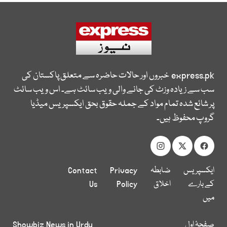
express.pk
خبروں اور حالات حاضرہ سے متعلق پاکستان کی
سب سے زیادہ وزٹ کی جانے والی ویب سائٹ ہے۔ اس ویب سائٹ
پر شائع شدہ تمام مواد کے جملہ حقوق بحق ایکسپریس میڈیا
گروپ محفوظ ہیں۔
ایکسپریس
ضابطہ
Privacy
Contact
کے بارے
اخلاق
Policy
Us
میں
صفحۂ اول
Showbiz News in Urdu