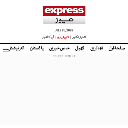
JULY 25, 2026
اشتہار لگائیں |
لائیو ٹی وی
| آج کا اخبار
صفحۂ اول
تازہ ترین
کھیل
خاص خبریں
پاکستان
انٹر نیشنل
ٹا