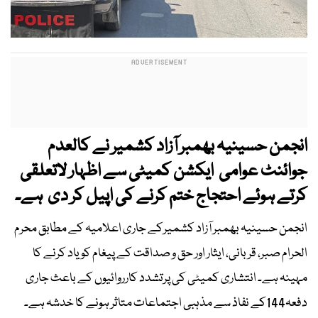
انجمن حسینیہ بھمبر آزاد کشمیر نے کالعدم
جوائنٹ عوامی ایکشن کمیٹی سے اظہار لاتعلقی
کرتے ہوئے احتجاج ختم کرنے کی اپیل کر دی ہے۔
انجمن حسینیہ بھمبر آزاد کشمیرکے جاری اعلامیہ کے مطابق محرم
الحرام صبر، قربانی، ایثار اور حق و صداقت کے پیغام کو یاد کرنے کا
مہینہ ہے۔ انتشاری کمیٹی کی پرتشدد کارروائیوں کے باعث جاری
دفعہ144کے نفاذ سے مذہبی اجتماعات متاثر ہونے کا خدشہ ہے۔