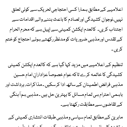
اعلامیے کے مطابق ہمارا کسی احتجاجی تحریک سے کوئی تعلق
نہیں،نوجوان کشیدگی اور تصادم کا باعث بننے والے اقدامات سے
اجتناب کریں۔ کالعدم ایکشن کمیٹی سے اپیل ہے کہ محرم الحرام
کے تقدس اور مذہبی ضروریات کو مدنظر رکھتے ہوئے احتجاج کو ختم
کریں ۔
تنظیم کے اعلامیے میں مزید کہا گیا ہے کہ کالعدم ایکشن کمیٹی
کشیدگی کا خاتمہ کرے تاکہ عوام خصوصاً عزادارانِ امام حسین
مذہبی فرائض اطمینان کے ساتھ ادا کر سکیں ۔ مذاکرات، برداشت اور
باہمی احترام ہی تمام مسائل کا بہترین حل ہیں ۔ مذہبی ہم آہنگی
کے تقاضوں سے مطابقت رکھتا ہے۔
ماہرین کے مطابق تمام سیاسی و مذہبی طبقات انتشاری کمیٹی کے