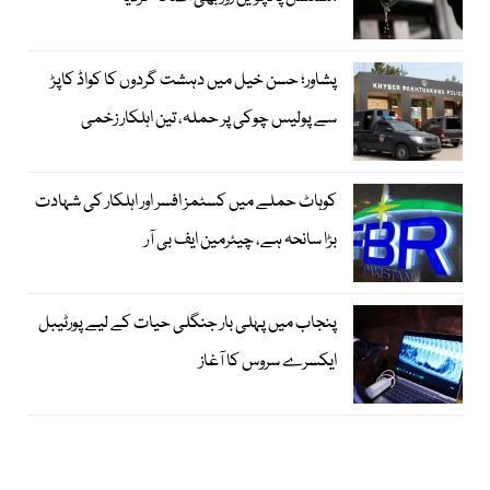
پشاور؛ حسن خیل میں دہشت گردوں کا کواڈ کاپڑ
سے پولیس چوکی پر حملہ، تین اہلکار زخمی
کوہاٹ حملے میں کسٹمز افسر اور اہلکار کی شہادت
بڑا سانحہ ہے، چیئرمین ایف بی آر
پنجاب میں پہلی بار جنگلی حیات کے لیے پورٹیبل
ایکسرے سروس کا آغاز