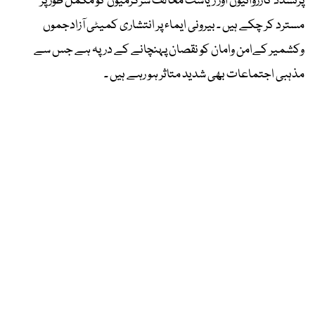
پرتشدد کارروائیوں اور ریاست مخالف سرگرمیوں کو مکمل طور پر
مسترد کر چکے ہیں ۔ بیرونی ایماء پر انتشاری کمیٹی آزادجموں
وکشمیر کےامن وامان کو نقصان پہنچانے کے درپہ ہے جس سے
مذہبی اجتماعات بھی شدید متاثر ہو رہے ہیں ۔