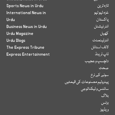
تازہ ترین
Sports News in Urdu
غزہ لہو لہو
International News in
پاکستان
Urdu
انٹر نیشنل
Business News in Urdu
کھیل
Urdu Magazine
انٹرٹینمنٹ
Urdu Blogs
لائف اسٹائل
The Express Tribune
ٹاپ ٹرینڈ
Express Entertainment
دلچسپ و عجیب
صحت
سونے کے نرخ
پیٹرولیم مصنوعات کی قیمتیں
سائنس و ٹیکنالوجی
بلاگ
بزنس
ویڈیوز