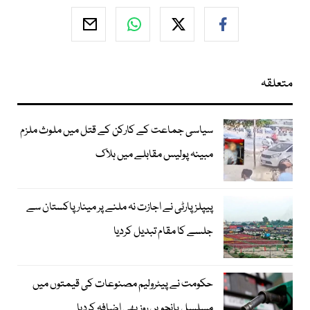
متعلقہ
سیاسی جماعت کے کارکن کے قتل میں ملوث ملزم
مبینہ پولیس مقابلے میں ہلاک
پیپلزپارٹی نے اجازت نہ ملنے پر مینار پاکستان سے
جلسے کا مقام تبدیل کردیا
حکومت نے پیٹرولیم مصنوعات کی قیمتوں میں
مسلسل پانچویں روز بھی اضافہ کردیا