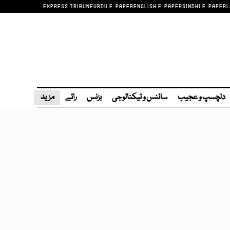
EXPRESS TRIBUNE
URDU E-PAPER
ENGLISH E-PAPER
SINDHI E-PAPER
L
دلچسپ و عجیب
سائنس و ٹیکنالوجی
بزنس
رائے
مزید