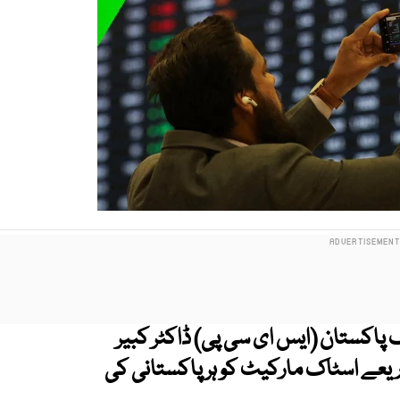
پاکستان (ایس ای سی پی) ڈاکٹر کبیر
یعے اسٹاک مارکیٹ کو ہر پاکستانی کی