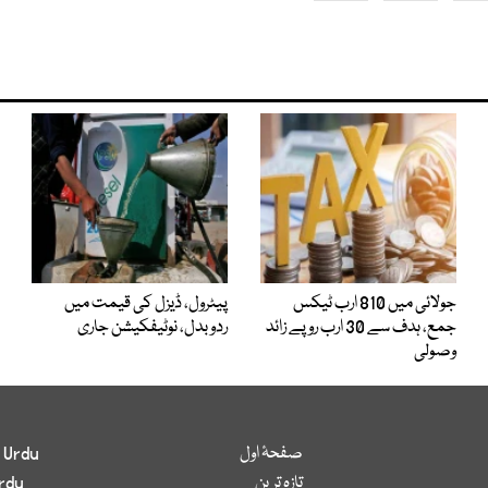
جولائی میں 810 ارب ٹیکس
پیٹرول، ڈیزل کی قیمت میں
جمع، ہدف سے 30 ارب روپے زائد
ردوبدل، نوٹیفکیشن جاری
وصولی
صفحۂ اول
 Urdu
تازہ ترین
rdu