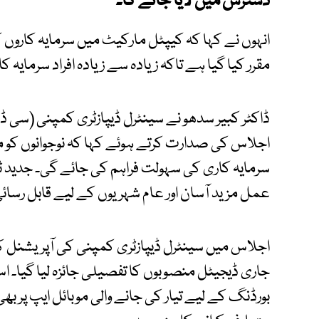
دسترس میں لایا جائے گا۔
مقرر کیا گیا ہے تاکہ زیادہ سے زیادہ افراد سرمایہ 
ڈاکٹر کبیر سدھو نے سینٹرل ڈیپازٹری کمپنی (سی ڈ
اجلاس کی صدارت کرتے ہوئے کہا کہ نوجوانوں کو 
سرمایہ کاری کی سہولت فراہم کی جائے گی۔ جدید ٹ
عمل مزید آسان اور عام شہریوں کے لیے قابل رسائی ب
اجلاس میں سینٹرل ڈیپازٹری کمپنی کی آپریشنل کار
جاری ڈیجیٹل منصوبوں کا تفصیلی جائزہ لیا گیا۔ ا