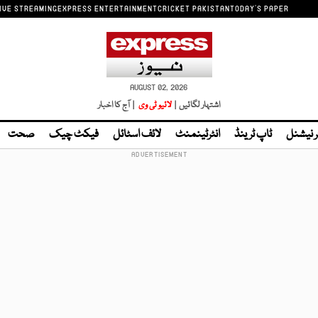
IVE STREAMING
EXPRESS ENTERTAINMENT
CRICKET PAKISTAN
TODAY'S PAPER
AUGUST 02, 2026
اشتہار لگائیں |
لائیو ٹی وی
| آج کا اخبار
ر نیشنل
ٹاپ ٹرینڈ
انٹرٹینمنٹ
لائف اسٹائل
فیکٹ چیک
صحت