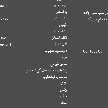
غزہ لہو لہو
ws in
پاکستان
کی سب سے زیادہ
انٹر نیشنل
 Urdu
 تمام مواد کے
کھیل
انٹرٹینمنٹ
لائف اسٹائل
bune
ٹاپ ٹرینڈ
inment
دلچسپ و عجیب
Contact Us
صحت
سونے کے نرخ
پیٹرولیم مصنوعات کی قیمتیں
سائنس و ٹیکنالوجی
بلاگ
بزنس
ویڈیوز
جرائم