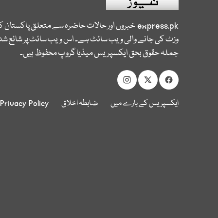
express.pk
خبروں اور حالات حاضرہ سے متعلق پاکستان 
وزٹ کی جانے والی ویب سائٹ ہے۔ اس ویب سائٹ پر شائع شدہ
جملہ حقوق بحق ایکسپریس میڈیا گروپ محفوظ ہیں۔
ایکسپریس کے بارے میں
ضابطہ اخلاق
Privacy Policy