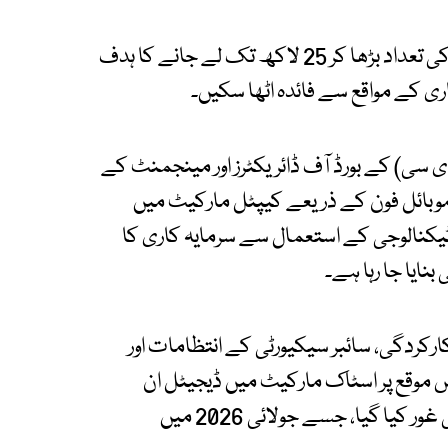
انہوں نے کہا کہ کیپٹل مارکیٹ میں سرمایہ کاروں کی تعداد بڑھا کر 25 لاکھ تک لے جانے کا ہدف
کاری کے مواقع سے فائدہ اٹھا سکیں۔
ی سی) کے بورڈ آف ڈائریکٹرز اور مینجمنٹ کے
موبائل فون کے ذریعے کیپٹل مارکیٹ میں
یکنالوجی کے استعمال سے سرمایہ کاری کا
نایا جا رہا ہے۔
کردگی، سائبر سیکیورٹی کے انتظامات اور
س موقع پر اسٹاک مارکیٹ میں ڈیجیٹل ان
بورڈنگ کے لیے تیار کی جانے والی موبائل ایپ پر بھی غور کیا گیا، جسے جولائی 2026 میں