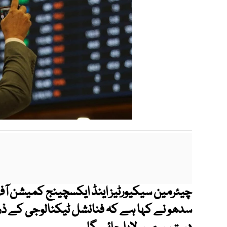
چیئرمین سیکیورٹیز اینڈ ایکسچینج کمیشن آف 
سدھو نے کہا ہے کہ فنانشل ٹیکنالوجی کے ذر