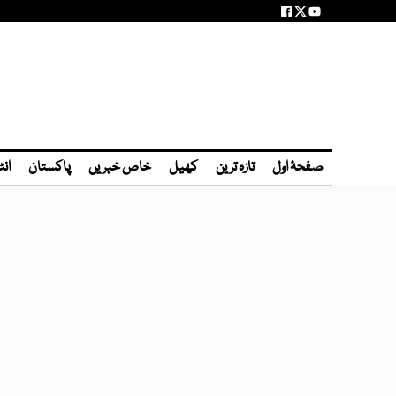
صفحۂ اول
تازہ ترین
کھیل
خاص خبریں
پاکستان
انٹ