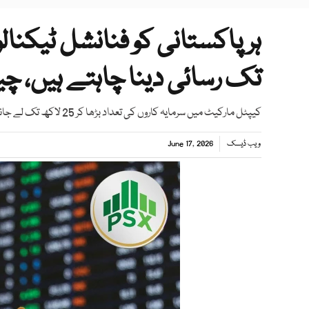
ہر پاکستانی کو فنانشل ٹیکن
تک رسائی دینا چاہتے ہیں، چ
کیپٹل مارکیٹ میں سرمایہ کاروں کی تعداد بڑھا کر 25 لاکھ تک لے جانے کا ہدف مقرر کیا گیا ہے، ڈاکٹر کبیر سدھو
ویب ڈیسک
June 17, 2026