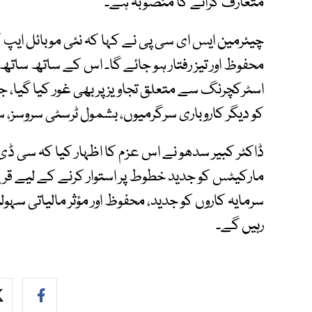
متعارف کرانے کا منصوبہ ہے۔
چیئرمین ایس ای سی پی نے کہا کہ نئی موبائل ایپ
محفوظ اور تیز رفتار ہو جائے گا۔ اس کے ساتھ سات
اسٹرکچرنگ سے متعلق تجاویز پر بھی غور کیا گیا،
کو دیگر کاروباری سرگرمیوں، بشمول ٹرسٹی سروسز، 
ڈاکٹر کبیر سدھو نے اس عزم کا اظہار کیا کہ سی 
مارکیٹس کو جدید خطوط پر استوار کرنے کے لیے قریب
سرمایہ کاروں کو جدید، محفوظ اور مؤثر مالیاتی سہ
رہیں گے۔