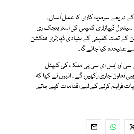
 کے ذریعے سرمایہ کاری کا عمل آسان،
ھ سینٹرل ڈیپازٹری کمپنی کی اسٹریٹجک ری
 جن کے تحت کمپنی کے بنیادی ڈپازٹری فنکشن
سے علیحدہ کیا جائے گا۔
ڈی سی اور ایس ای سی پی ملک کی کیپٹل
ی تعاون جاری رکھیں گے ۔ انہوں نے کہا کہ
ولیات فراہم کرنے کے لیے اقدامات کیے جاتے