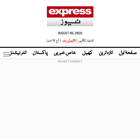
AUGUST 06, 2026
اشتہار لگائیں |
لائیو ٹی وی
| آج کا اخبار
صفحۂ اول
تازہ ترین
کھیل
خاص خبریں
پاکستان
انٹر نیشنل
ٹا