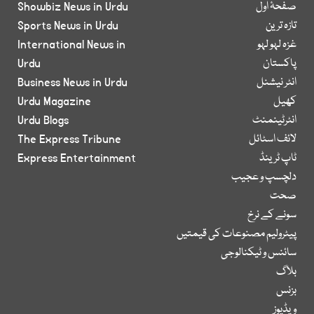
صفحۂ اول
Showbiz News in Urdu
تازہ ترین
Sports News in Urdu
غزہ لہو لہو
International News in
پاکستان
Urdu
انٹر نیشنل
Business News in Urdu
کھیل
Urdu Magazine
انٹرٹینمنٹ
Urdu Blogs
لائف اسٹائل
The Express Tribune
ٹاپ ٹرینڈ
Express Entertainment
دلچسپ و عجیب
صحت
سونے کے نرخ
پیٹرولیم مصنوعات کی قیمتیں
سائنس و ٹیکنالوجی
بلاگ
بزنس
ویڈیوز