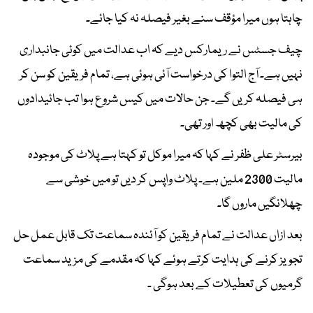
چاہتا ہوں میرا مؤقف سنے بغیر فیصلہ نہ کیا جائے۔
چیف جسٹس نے ریمارکس دیے کہ اب عدالت میں کوئی جانبداری
نہیں ہے۔ آج التوا کی درخواست آئی ہوئی ہے، تمام فریقین کو سن کر
ہی فیصلہ کریں گے۔ جن حالات میں کیس شروع ہوا تب جائیدادوں
کی مالیت بھی کچھ اور تھی۔
بیرسٹر علی ظفر نے کہا کہ میرا موکل تو کہتا ہے پلاٹ کی موجودہ
مالیت 2300 ملین ہے۔ پلاٹ واپس کر دیں تو میں خوشی سے
چھلانگیں ماروں گا۔
بعد ازاں عدالت نے تمام فریقین کو آئندہ سماعت تک قابل عمل حل
تجویز کرنے کی ہدایت کرتے ہوئے کہا کہ مقدمے کی مزید سماعت
گرمیوں کی تعطیلات کے بعد ہوگی ۔