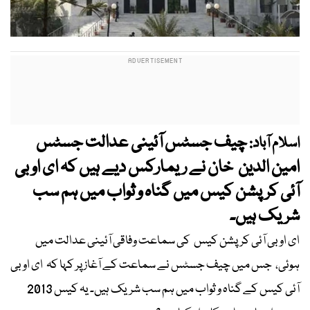
چیف جسٹس آئینی عدالت جسٹس
اسلام آباد:
امین الدین خان نے ریمارکس دیے ہیں کہ ای او بی
آئی کرپشن کیس میں گناہ و ثواب میں ہم سب
شریک ہیں۔
ای او بی آئی کرپشن کیس کی سماعت وفاقی آئینی عدالت میں
ہوئی، جس میں چیف جسٹس نے سماعت کے آغاز پر کہا کہ ای او بی
آئی کیس کے گناہ و ثواب میں ہم سب شریک ہیں۔ یہ کیس 2013