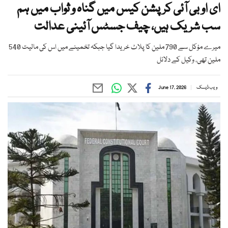
ای او بی آئی کرپشن کیس میں گناہ و ثواب میں ہم
سب شریک ہیں، چیف جسٹس آئینی عدالت
میرے مؤکل سے 790 ملین کا پلاٹ خریدا گیا جبکہ تخمینے میں اس کی مالیت 540
ملین تھی، وکیل کے دلائل
ویب ڈیسک
June 17, 2026