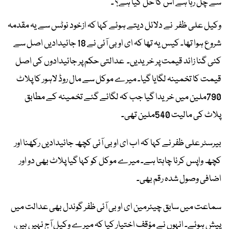
سے چل رہا ہے اس کا حل کیا ہے؟ ۔
وکیل علی ظفر نے دلائل دیتے ہوئے کہا کہ ازخود نوٹس سے یہ مقدمہ
شروع ہوا تھا۔ کیس یہ تھا کہ ای او بی آئی نے 18 جائیدادیں اصل سے
کئی گنا زائد قیمت پر خریدیں۔ عدالتی حکم پر جائیدادوں کی اصل
قیمت کا تخمینہ لگایا گیا۔ میرے موکل سے مال روڈ لاہور کا پلاٹ
790ملین میں خریدا گیا جب کہ لگائے گئے تخمینہ کے مطابق
پلاٹ کی مالیت 540ملین تھی۔
بیرسٹر علی ظفر نے کہا کہ اب ای او بی آئی کچھ جائیدادیں رکھنا اور
کچھ واپس کرنا چاہتا ہے۔ میرے موکل کو کہا گیا پلاٹ بھی دو اور
اضافی وصول شدہ رقم بھی۔
سماعت میں سابق چیئرمین ای او بی آئی ظفر گوندل بھی عدالت میں
پیش ہوئے۔ انہوں نے مؤقف اختیار کیا کہ میرے وکیل آج نہیں ہیں،