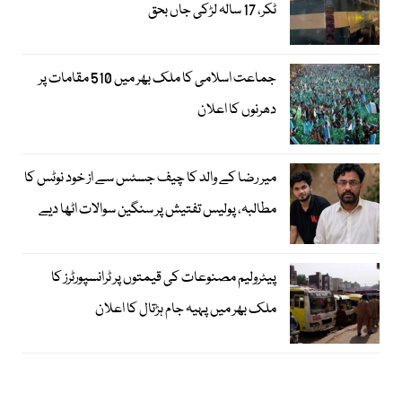
ٹکر، 17 سالہ لڑکی جاں بحق
جماعت اسلامی کا ملک بھر میں 510 مقامات پر
دھرنوں کا اعلان
میر رضا کے والد کا چیف جسٹس سے از خود نوٹس کا
مطالبہ، پولیس تفتیش پر سنگین سوالات اٹھا دیے
پیٹرولیم مصنوعات کی قیمتوں پر ٹرانسپورٹرز کا
ملک بھر میں پہیہ جام ہڑتال کا اعلان