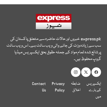
express.pk
خبروں اور حالات حاضرہ سے متعلق پاکستان کی
سب سے زیادہ وزٹ کی جانے والی ویب سائٹ ہے۔ اس ویب سائٹ
پر شائع شدہ تمام مواد کے جملہ حقوق بحق ایکسپریس میڈیا
گروپ محفوظ ہیں۔
ایکسپریس
ضابطہ
Privacy
Contact
کے بارے
اخلاق
Policy
Us
میں