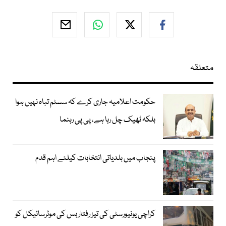
متعلقہ
حکومت اعلامیہ جاری کرے کہ سسٹم تباہ نہیں ہوا
بلکہ ٹھیک چل رہا ہے، پی پی رہنما
پنجاب میں بلدیاتی انتخابات کیلئے اہم قدم
کراچی یونیورسٹی کی تیز رفتار بس کی موٹرسائیکل کو