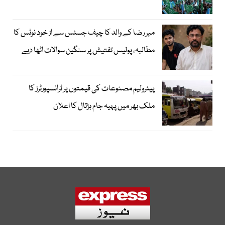
میر رضا کے والد کا چیف جسٹس سے از خود نوٹس کا
مطالبہ، پولیس تفتیش پر سنگین سوالات اٹھا دیے
پیٹرولیم مصنوعات کی قیمتوں پر ٹرانسپورٹرز کا
ملک بھر میں پہیہ جام ہڑتال کا اعلان