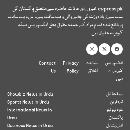
express.pk
خبروں اور حالات حاضرہ سے متعلق پاکستان کی
سب سے زیادہ وزٹ کی جانے والی ویب سائٹ ہے۔ اس ویب سائٹ
پر شائع شدہ تمام مواد کے جملہ حقوق بحق ایکسپریس میڈیا
گروپ محفوظ ہیں۔
ایکسپریس
ضابطہ
Privacy
Contact
کے بارے
اخلاق
Policy
Us
میں
صفحۂ اول
Showbiz News in Urdu
تازہ ترین
Sports News in Urdu
غزہ لہو لہو
International News in
پاکستان
Urdu
انٹر نیشنل
Business News in Urdu