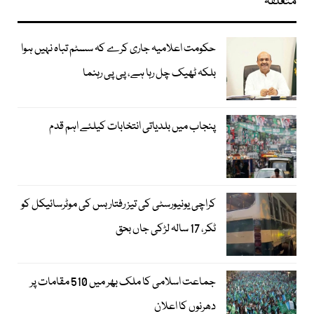
متعلقہ
حکومت اعلامیہ جاری کرے کہ سسٹم تباہ نہیں ہوا
بلکہ ٹھیک چل رہا ہے، پی پی رہنما
پنجاب میں بلدیاتی انتخابات کیلئے اہم قدم
کراچی یونیورسٹی کی تیز رفتار بس کی موٹرسائیکل کو
ٹکر، 17 سالہ لڑکی جاں بحق
جماعت اسلامی کا ملک بھر میں 510 مقامات پر
دھرنوں کا اعلان