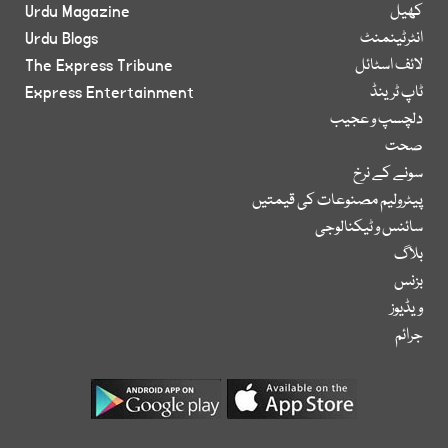
کھیل
Urdu Magazine
انٹرٹینمنٹ
Urdu Blogs
لائف اسٹائل
The Express Tribune
ٹاپ ٹرینڈ
Express Entertainment
دلچسپ و عجیب
صحت
سونے کے نرخ
پیٹرولیم مصنوعات کی قیمتیں
سائنس و ٹیکنالوجی
بلاگ
بزنس
ویڈیوز
جرائم