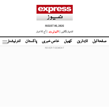
AUGUST 06, 2026
اشتہار لگائیں |
لائیو ٹی وی
| آج کا اخبار
صفحۂ اول
تازہ ترین
کھیل
خاص خبریں
پاکستان
انٹر نیشنل
ٹا