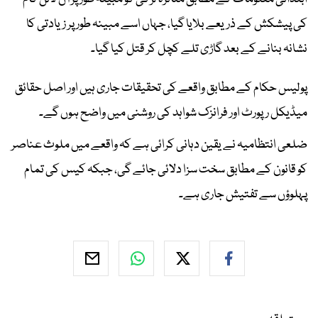
کی پیشکش کے ذریعے بلایا گیا، جہاں اسے مبینہ طور پر زیادتی کا
نشانہ بنانے کے بعد گاڑی تلے کچل کر قتل کیا گیا۔
پولیس حکام کے مطابق واقعے کی تحقیقات جاری ہیں اور اصل حقائق
میڈیکل رپورٹ اور فرانزک شواہد کی روشنی میں واضح ہوں گے۔
ضلعی انتظامیہ نے یقین دہانی کرائی ہے کہ واقعے میں ملوث عناصر
کو قانون کے مطابق سخت سزا دلائی جائے گی، جبکہ کیس کی تمام
پہلوؤں سے تفتیش جاری ہے۔