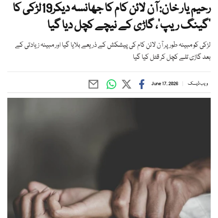
رحیم یار خان: آن لائن کام کا جھانسہ دیکر19لڑکی کا
’گینگ ریپ‘، گاڑی کے نیچے کچل دیا گیا
لڑکی کو مبینہ طور پر آن لائن کام کی پیشکش کے ذریعے بلایا گیا اور مبینہ زیادتی کے
بعد گاڑی تلے کچل کر قتل کیا گیا
ویب ڈیسک
June 17, 2026