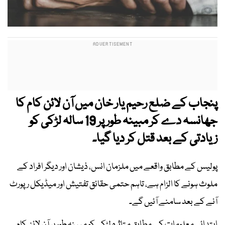
پنجاب کے ضلع رحیم یار خان میں آن لائن کام کا
جھانسہ دے کر مبینہ طور پر 19 سالہ لڑکی کو
زیادتی کے بعد قتل کر دیا گیا۔
پولیس کے مطابق واقعے میں ملزمان انس، ذیشان اور دیگر افراد کے
ملوث ہونے کا الزام ہے، تاہم حتمی حقائق تفتیش اور میڈیکل رپورٹ
آنے کے بعد سامنے آئیں گے۔
ابتدائی معلومات کے مطابق متاثرہ لڑکی کو مبینہ طور پر آن لائن کام