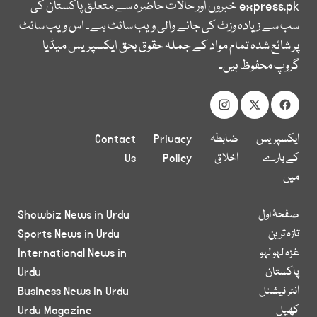
express.pk
خبروں اور حالات حاضرہ سے متعلق پاکستان کی
سب سے زیادہ وزٹ کی جانے والی ویب سائٹ ہے۔ اس ویب سائٹ
پر شائع شدہ تمام مواد کے جملہ حقوق بحق ایکسپریس میڈیا
گروپ محفوظ ہیں۔
ایکسپریس
ضابطہ
Privacy
Contact
کے بارے
اخلاق
Policy
Us
میں
صفحۂ اول
Showbiz News in Urdu
تازہ ترین
Sports News in Urdu
غزہ لہو لہو
International News in
پاکستان
Urdu
انٹر نیشنل
Business News in Urdu
کھیل
Urdu Magazine