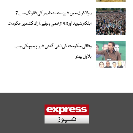
راولاکوٹ میں شرپسند عناصر کی فائرنگ سے 7
اہلکار شہید اور 143زخمی ہوئے، آزاد کشمیر حکومت
وفاقی حکومت کی الٹی گنتی شروع ہوچکی ہے،
بلاول بھٹو