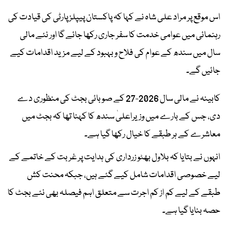
اس موقع پر مراد علی شاہ نے کہا کہ پاکستان پیپلز پارٹی کی قیادت کی
رہنمائی میں عوامی خدمت کا سفر جاری رکھا جائے گا اور نئے مالی
سال میں سندھ کے عوام کی فلاح و بہبود کے لیے مزید اقدامات کیے
جائیں گے۔
کابینہ نے مالی سال 2026-27 کے صوبائی بجٹ کی منظوری دے
دی، جس کے بارے میں وزیراعلیٰ سندھ کا کہنا تھا کہ بجٹ میں
معاشرے کے ہر طبقے کا خیال رکھا گیا ہے۔
انہوں نے بتایا کہ بلاول بھٹو زرداری کی ہدایت پر غربت کے خاتمے کے
لیے خصوصی اقدامات شامل کیے گئے ہیں، جبکہ محنت کش
طبقے کے لیے کم از کم اجرت سے متعلق اہم فیصلہ بھی نئے بجٹ کا
حصہ بنایا گیا ہے۔