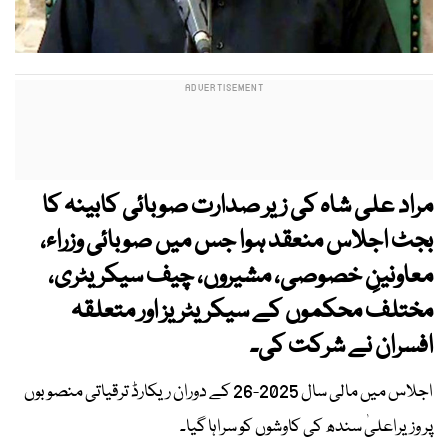
مراد علی شاہ کی زیر صدارت صوبائی کابینہ کا
بجٹ اجلاس منعقد ہوا جس میں صوبائی وزراء،
معاونینِ خصوصی، مشیروں، چیف سیکریٹری،
مختلف محکموں کے سیکریٹریز اور متعلقہ
افسران نے شرکت کی۔
اجلاس میں مالی سال 2025-26 کے دوران ریکارڈ ترقیاتی منصوبوں
پر وزیراعلیٰ سندھ کی کاوشوں کو سراہا گیا۔