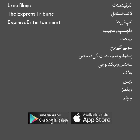
انٹرٹینمنٹ
Urdu Blogs
لائف اسٹائل
The Express Tribune
ٹاپ ٹرینڈ
Express Entertainment
دلچسپ و عجیب
صحت
سونے کے نرخ
پیٹرولیم مصنوعات کی قیمتیں
سائنس و ٹیکنالوجی
بلاگ
بزنس
ویڈیوز
جرائم