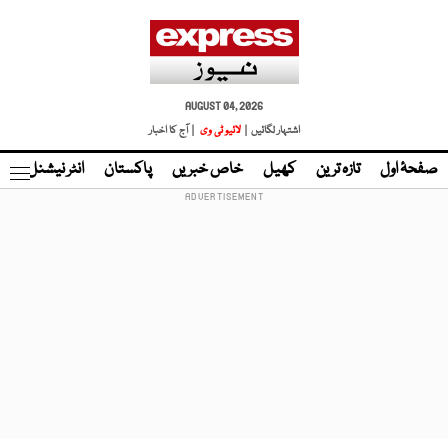
AUGUST 04, 2026
اشتہار لگائیں |
لائیو ٹی وی
| آج کا اخبار
صفحۂ اول
تازہ ترین
کھیل
خاص خبریں
پاکستان
انٹر نیشنل
ٹا