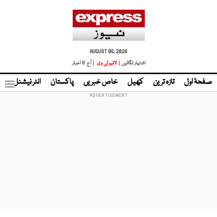
AUGUST 06, 2026
اشتہار لگائیں |
لائیو ٹی وی
| آج کا اخبار
صفحۂ اول
تازہ ترین
کھیل
خاص خبریں
پاکستان
انٹر نیشنل
ٹا