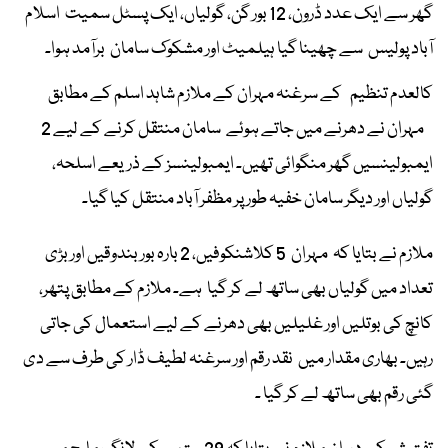
گھر سے ایک عدد ڈرون، 12 بور گن، گولیاں، ایک پسٹل سمیت اسلام
آباد پولیس سے چھینا گیا ہیلمیٹ اور مشکوک سامان برآمد ہوا۔
کالعدم تنظیم کے سرغنہ مہران کے ملازم شاہد اسلم کے مطابق
مہران نے دھرنے میں جاتے ہوئے سامان منتقل کرنے کے لیے 2
ایمبولینسیں گھر منگوائی تھیں۔ ایمبولینسز کے ذریعے اسلحہ،
گولیاں اور دیگر سامان خفیہ طور پر مظفر آباد منتقل کیا گیا۔
ملازم نے بتایا کہ مہران 5 کلاشنکوفیں، 2 بارہ بور بندوقیں اور بڑی
تعداد میں گولیاں بھی ساتھ لے کر گیا ہے۔ ملازم کے مطابق پتھر،
کانچ کی بوتلیں اور غلیلیں بھی دھرنے کے لیے استعمال کی جاتی
رہیں۔ بھاری مقدار میں نقد رقم اور سرغنہ لطیف ڈار کی طرف سے دی
گئی رقم بھی ساتھ لے کر گیا ۔