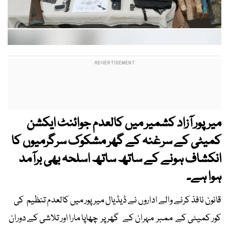
میرپور آزاد کشمیر میں کالعدم جوائنٹ ایکشن
کمیٹی کے سرغنہ کے گھر مشکوک سرگرمیوں کا
انکشاف ہونے کے ساتھ ساتھ اسلحہ بھی برآمد
ہوا ہے۔
قانون نافذ کرنے والے اداروں نے ڈیڈیال میرپور میں کالعدم تنظیم کی
کور کمیٹی کے ممبر مہران کے گھر پر چھاپا مارا اور تلاشی کے دوران