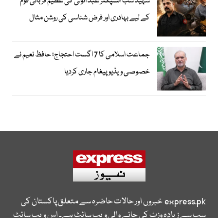
شہید سب انسپکٹر عبد الولی کی عظیم قربانی قوم
کے لیے بہادری اور فرض شناسی کی روشن مثال
جماعت اسلامی کا 7 اگست احتجاج؛ حافظ نعیم نے
خصوصی ویڈیو پیغام جاری کردیا
express.pk
خبروں اور حالات حاضرہ سے متعلق پاکستان کی
سب سے زیادہ وزٹ کی جانے والی ویب سائٹ ہے۔ اس ویب سائٹ