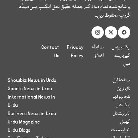
پر شائع شدہ تمام مواد کے جملہ حقوق بحق ایکسپریس میڈیا
گروپ محفوظ ہیں۔
ایکسپریس
ضابطہ
Privacy
Contact
کے بارے
اخلاق
Policy
Us
میں
صفحۂ اول
Showbiz News in Urdu
تازہ ترین
Sports News in Urdu
غزہ لہو لہو
International News in
پاکستان
Urdu
انٹر نیشنل
Business News in Urdu
کھیل
Urdu Magazine
انٹرٹینمنٹ
Urdu Blogs