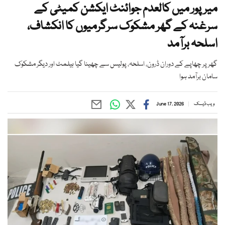
میرپور میں کالعدم جوائنٹ ایکشن کمیٹی کے
سرغنہ کے گھر مشکوک سرگرمیوں کا انکشاف،
اسلحہ برآمد
گھر پر چھاپے کے دوران ڈرون، اسلحہ، پولیس سے چھینا گیا ہیلمٹ اور دیگر مشکوک
سامان برآمد ہوا
ویب ڈیسک
June 17, 2026