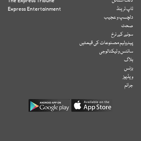
لائف اسٹائل
The Express Tribune
ٹاپ ٹرینڈ
Express Entertainment
دلچسپ و عجیب
صحت
سونے کے نرخ
پیٹرولیم مصنوعات کی قیمتیں
سائنس و ٹیکنالوجی
بلاگ
بزنس
ویڈیوز
جرائم