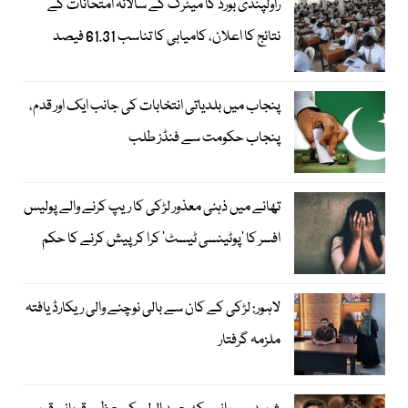
راولپنڈی بورڈ کا میٹرک کے سالانہ امتحانات کے
نتائج کا اعلان، کامیابی کا تناسب 61.31 فیصد
پنجاب میں بلدیاتی انتخابات کی جانب ایک اور قدم،
پنجاب حکومت سے فنڈز طلب
تھانے میں ذہنی معذور لڑکی کا ریپ کرنے والے پولیس
افسر کا ’پوٹینسی ٹیسٹ‘ کرا کر پیش کرنے کا حکم
لاہور: لڑکی کے کان سے بالی نوچنے والی ریکارڈ یافتہ
ملزمہ گرفتار