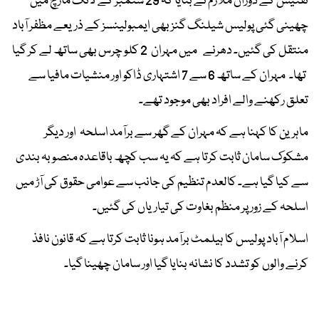
تفتیش کے دوران ملازم نے بتایا کہ 29 ستمبر کے لانگ مارچ میں
چھینی گئی پولیس شیلنگ گنز بھی ایمبولینسز کے ذریعے مظفر آباد
منتقل کی گئیں۔ دھرنے میں مہران 2 کلو چرس بھی ساتھ لے کر گیا
تھا۔ مہران کے ساتھ 6 سے 7 اشتہاری ڈاکو اور منشیات مافیا سے
تعلق رکھنے والے افراد بھی موجود تھے۔
ماہرین کا کہنا ہے کہ مہران کے گھر سے برآمد اسلحہ اور دیگر
مشکوک سامان ثابت کرتا ہے کہ یہ سب کچھ باقاعدہ منصوبہ بندی
سے کیا گیا ہے۔ کالعدم تنظیم کی جانب سے عوامی حقوق کی آڑ میں
اسلحہ کے زور پر منظم بغاوت کی تیاریاں کی گئیں۔
اسلام آباد پولیس کا ہیلمٹ برآمد ہونا ثابت کرتا ہے کہ قانون نافذ
کرنے والوں کو تشدد کا نشانہ بنایا گیا اور سامان چھینا گیا۔