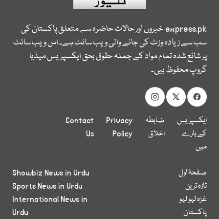
express.pk
خبروں اور حالات حاضرہ سے متعلق پاکستان کی
سب سے زیادہ وزٹ کی جانے والی ویب سائٹ ہے۔ اس ویب سائٹ
پر شائع شدہ تمام مواد کے جملہ حقوق بحق ایکسپریس میڈیا
گروپ محفوظ ہیں۔
ایکسپریس
ضابطہ
Privacy
Contact
کے بارے
اخلاق
Policy
Us
میں
صفحۂ اول
Showbiz News in Urdu
تازہ ترین
Sports News in Urdu
غزہ لہو لہو
International News in
پاکستان
Urdu