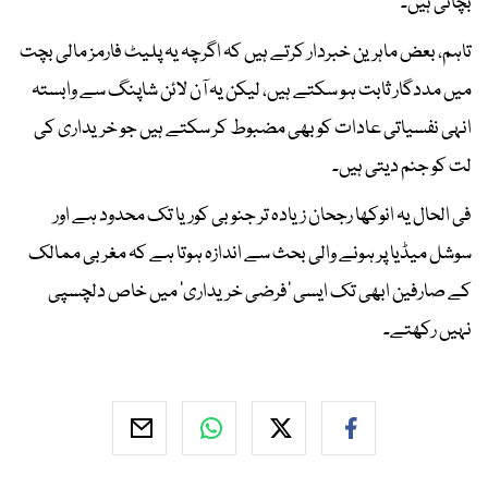
بچاتی ہیں۔
تاہم، بعض ماہرین خبردار کرتے ہیں کہ اگرچہ یہ پلیٹ فارمز مالی بچت
میں مددگار ثابت ہو سکتے ہیں، لیکن یہ آن لائن شاپنگ سے وابستہ
انہی نفسیاتی عادات کو بھی مضبوط کر سکتے ہیں جو خریداری کی
لت کو جنم دیتی ہیں۔
فی الحال یہ انوکھا رجحان زیادہ تر جنوبی کوریا تک محدود ہے اور
سوشل میڈیا پر ہونے والی بحث سے اندازہ ہوتا ہے کہ مغربی ممالک
کے صارفین ابھی تک ایسی ’فرضی خریداری‘ میں خاص دلچسپی
نہیں رکھتے۔