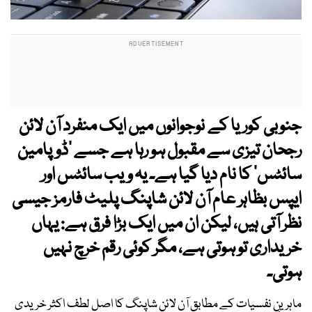
جنوبی کوریا کے نوجوانوں میں ایک منفرد آن لائن
رجحان تیزی سے مقبول ہو رہا ہے جسے ’ڈوپامین
سائٹس‘ کا نام دیا گیا ہے۔ یہ ویب سائٹس اور
ایپس بظاہر عام آن لائن شاپنگ پلیٹ فارمز جیسی
نظر آتی ہیں، لیکن ان میں ایک بڑا فرق ہے: یہاں
خریداری تو ہوتی ہے، مگر کوئی رقم خرچ نہیں
ہوتی۔
ماہرینِ نفسیات کے مطابق آن لائن شاپنگ کا اصل لطف اکثر خریدی