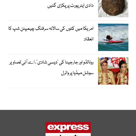
دادی ایئرپورٹ پر پکڑی گئیں
امریکا میں کتوں کی سالانہ سرفنگ چیمپئن شپ کا
انعقاد
رونالڈو اور جارجینا کی ’دیسی شادی‘، اے آئی تصاویر
سوشل میڈیا پر وائرل