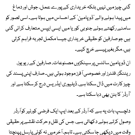
گئی چیز میں نہیں بلکہ خریداری کے پورے عمل، جوش اور دماغ
میں پیدا ہونے والے ’ڈوپامین‘ کے احساس میں ہوتا ہے۔ اسی تصور کو
سامنے رکھتے ہوئے جنوبی کوریا میں ایسی ایپس متعارف کرائی گئی
ہیں جو صارفین کو حقیقی خریداری جیسا مکمل تجربہ فراہم کرتی
ہیں، مگر بغیر پیسے خرچ کیے۔
ان ڈوپامین سائٹس پر سینکڑوں مصنوعات، صارفین کے ریویوز،
ریٹنگز، فلٹرز اور خصوصی آفرز موجود ہوتی ہیں۔ صارف اپنی پسند کی
چیز کارٹ میں ڈال سکتا ہے، ڈیلیوری ایڈریس درج کر سکتا ہے اور
’آرڈر‘ کا بٹن بھی دبا سکتا ہے۔
دلچسپ بات یہ ہے کہ آرڈر کے بعد ایپ ایک فرضی کورئیر کو آرڈر
وصول کرتے ہوئے دکھاتی ہے، جس کی نقل و حرکت نقشے پر حقیقی
وقت میں دیکھی جا سکتی ہے۔ تاہم، آخر میں نہ کوئی پارسل پہنچتا