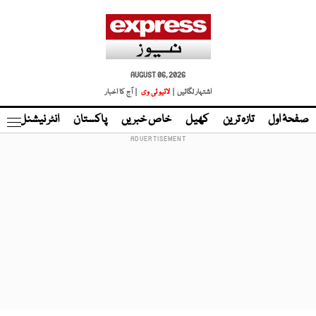
AUGUST 06, 2026
اشتہار لگائیں |
لائیو ٹی وی
| آج کا اخبار
صفحۂ اول
تازہ ترین
کھیل
خاص خبریں
پاکستان
انٹر نیشنل
ٹا