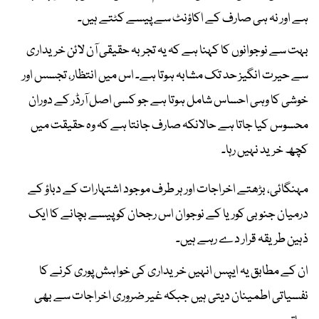
ہے اور نہ ہی صارف کے اکاؤنٹ سے پیسے کٹتے ہیں۔
بہت سے نوجوانوں کا کہنا ہے کہ یہ تجربہ حقیقی آن لائن خریداری
سے حیرت انگیز حد تک مشابہ ہوتا ہے۔ اس میں انتظار، تجسس اور
خوشی کا وہی احساس شامل ہوتا ہے جو کسی اصل آرڈر کے دوران
محسوس کیا جاتا ہے حالانکہ صارف جانتا ہے کہ وہ حقیقت میں
کچھ خرید نہیں رہا۔
مہنگائی، بڑھتے اخراجات اور ہر طرف موجود اشتہارات کے دباؤ کے
درمیان جنوبی کوریا کے نوجوان اس رجحان کو پیسے بچانے کا ایک
ذہین طریقہ قرار دے رہے ہیں۔
ان کے مطابق یہ ایپس انہیں خریداری کی خواہش پوری کرنے کا
نفسیاتی اطمینان دیتی ہیں جبکہ غیر ضروری اخراجات سے بھی