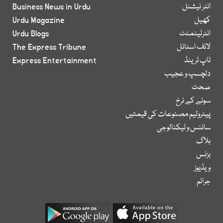
انٹر نیشنل
Business News in Urdu
کھیل
Urdu Magazine
انٹرٹینمنٹ
Urdu Blogs
لائف اسٹائل
The Express Tribune
ٹاپ ٹرینڈ
Express Entertainment
دلچسپ و عجیب
صحت
سونے کے نرخ
پیٹرولیم مصنوعات کی قیمتیں
سائنس و ٹیکنالوجی
بلاگ
بزنس
ویڈیوز
جرائم