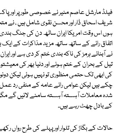
فیلڈ مارشل عاصم منیر نے خصوصی طور پر اور پاک
شریف اسحاق ڈار اور محسن نقوی شامل ہیں ، نے متحرک 
ہوں اس وقت امریکا ایران ساٹھ دن کی جنگ بندی، آب
اتفاق رائے کے ساتھ ساتھ مزید مذاکرات کے ایک بن
نے آبنائے ہرمز کی ناکہ بندی ختم کر دی ہے اور ایران 
تیل کے بحران کے ختم ہونے اور دنیا بھر کی معیشتو
کی ابھی تک حتمی منظوری تو نہیں ہوئی لیکن دونو
چکے ہیں لیکن عوامی رائے عامہ کے منفی رد عمل
شدہ معاملات آہستہ آہستہ سامنے لائیں گے مگ
کے بادل چھٹ رہے ہیں۔
حالات کے بگاڑ کی تلوار اور پہلے کی طرح رواں رک