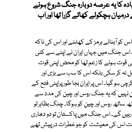
دہ کا یہ عرصہ دوبارہ جنگ شروع ہونے
رمیان ہچکولے کھاتے گزرا تھا اور اب
 کو آبنائے ہرمز کے کھلنے اور اس کی ناکہ
 اس جنگ میں جہاں ایران نے اپنے سے کئی
 قوت ہونے کا زعم تھا کو محض اپنی قوت
 نہ کر سکی بلکہ اس کا سب سے بڑی اور
 ہو گیا۔ اس پر ایران بجا طور پراپنی فتح کے
 نہیں کہ یہ جنگ روس اور چین کی مدد سے
ھ ساتھ روس اور چین کو ہوگا۔ چنگ بظاہر تو
ہیں گے۔ اس جنگ میں پاکستان تو دو دھاری
سمیت اس کی معیشت کو جو خطرات درپیش تھے