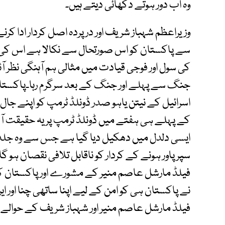
وہ اب دور ہوتے دکھائی دیتے ہیں۔
وزیراعظم شہباز شریف اور درپردہ اصل کردار ادا ک
سے پاکستان کو اس صورتحال سے نکالا ہے اس کی 
کی سول اور فوجی قیادت میں مثالی ہم آہنگی نظر 
جنگ سے پہلے اور جنگ کے بعد سرگرم رہا۔پاکست
اسرائیل کے نیتن یاہو صدر ڈونلڈ ٹرمپ کو اپنے ج
کے پہلے ہی ہفتے میں ڈونلڈ ٹرمپ پر یہ حقیقت آش
ایسی دلدل میں دھکیل دیا گیا ہے جس سے وہ جلد نہ
سپر پاور ہونے کے کردار کو ناقابل تلافی نقصان ہو گ
فیلڈ مارشل عاصم منیر کے مشورے اور پاکستان کے اند
نے پاکستان ہی کو امن کے لیے اپنا ساتھی چنا اور ا
فیلڈ مارشل عاصم منیر اور شہباز شریف کے حوالے 