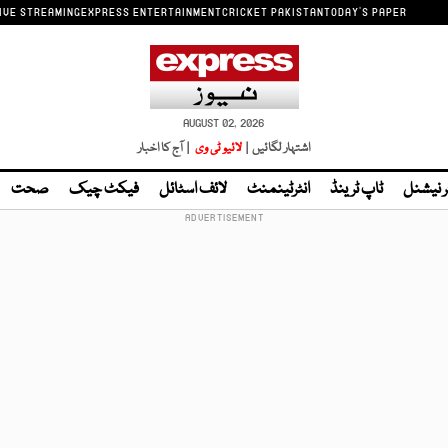
IVE STREAMING
EXPRESS ENTERTAINMENT
CRICKET PAKISTAN
TODAY'S PAPER
AUGUST 02, 2026
اشتہار لگائیں |
لائیو ٹی وی
| آج کا اخبار
ر نیشنل
ٹاپ ٹرینڈ
انٹرٹینمنٹ
لائف اسٹائل
فیکٹ چیک
صحت