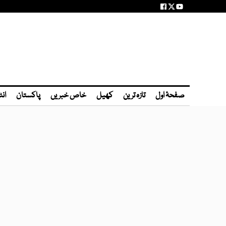
صفحۂ اول
تازہ ترین
کھیل
خاص خبریں
پاکستان
انٹ