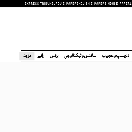
EXPRESS TRIBUNE
URDU E-PAPER
ENGLISH E-PAPER
SINDHI E-PAPER
L
دلچسپ و عجیب
سائنس و ٹیکنالوجی
بزنس
رائے
مزید