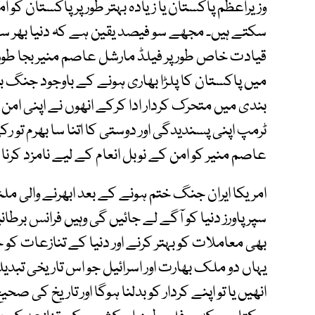
وزیراعظم پاکستان یا زیادہ بہتر طور پر پاکستان کو ا
سکتے ہیں۔ مجھے سو فیصد یقین ہے کہ دنیا بھر سے
قیادت خاص طور پر فیلڈ مارشل عاصم منیر بجا طور
میں پاکستان کا پلڑا بھاری ہونے کے باوجود جنگ بن
بندی میں متحرک کردار ادا کرکے انھوں نے اپنی ام
ٹرمپ اپنی پسندیدگی اور دوستی کا اتنا سا بھرم تو ر
عاصم منیر کو امن کے نوبل انعام کے لیے نامزد کرنا
امریکا ایران جنگ ختم ہونے کے بعد ابھرنے والی مل
سپر پاورز دنیا کو آگے لے جائیں گی وہیں فرانس برطا
بھی معاملات کو بہتر کرنے اور دنیا کے تنازعات کو ح
یہاں دو ملک بھارت اور اسرائیل جو اس تاریخی تب
انھیں یا تو اپنے کردار کو بدلنا ہوگا اور تاریخ کی 