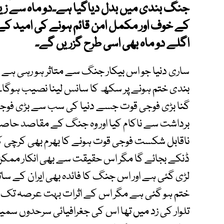
جنگ بندی میں بدل دیاگیا ہے۔دو ماہ سے زیا
کے خوف اور مکمل امن قائم ہونے کی امید کے د
اگلے دو ماہ بھی اسی طرح گزریں گے۔
ساری دنیا جو اس بیکار جنگ سے متاثر ہو رہی ہے اس
بندی ختم ہونے پر سکھ کا سانس لینا نصیب ہوگا۔
گنا بڑی فوجی قوت جسے دنیا کی سب سے بڑی فوجی
برداشت سے ناکام کیا اور وہ جنگ کے مقاصد حاصل
ناقابل شکست فوجی قوت ہونے کا بھرم بھی کرچی کرچی
ڈنکے بجائے گا مگر اس حقیقت سے بھی انکار ممکن
لڑی گئی ہے اور اس جنگ کا فائدہ بھی ایران کے سات
ختم ہو گئی ہے مگر اس کے اثرات بہت عرصہ تک ر
تلوار کی زد میں تھا اس کی جغرافیائی سرحدوں 