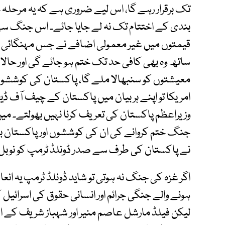
تک برقرار رہے گا، اس لیے ضروری ہے کہ یہ مرحلہ 
بندی کے اختتام تک نہ لے جایا جائے۔ اس جنگ س
قیمتوں میں غیر معمولی اضافے نے جس مہنگائی ک
ساتھ وہ بھی کافی حد تک ختم ہو جائے گی اور حالات م
معیشتوں کو سنبھالا ملے گا، پاکستان کی کوششوں
امریکا تو اپنے ہر بیان میں پاکستان کے چیف آف ڈ
وزیراعظم پاکستان کی تعریف کرنا نہیں بھولتے۔ میں ی
جنگ ختم کروانے کی ان کی کوششوں اور پاکستان ب
نے پاکستان کی طرف سے صدر ڈونلڈ ٹرمپ کو نوبل امن
اگر غزہ کی جنگ نہ ہوتی تو شاید ڈونلڈ ٹرمپ یہ ان
ہونے والے جنگی جرائم اور انسانی حقوق کی اسرائیل 
لیکن فیلڈ مارشل عاصم منیر اور شہباز شریف کے اس