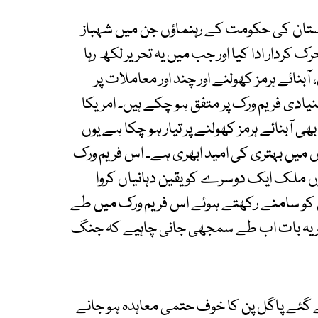
ستان کی حکومت کے رہنماؤں جن میں شہباز
کردار ادا کیا اور جب میں یہ تحریر لکھ رہا
نائے ہرمز کھولنے اور چند اور معاملات پر
یادی فریم ورک پر متفق ہو چکے ہیں۔ امریکا
بھی آبنائے ہرمز کھولنے پر تیار ہو چکا ہے یوں
ں میں بہتری کی امید ابھری ہے۔ اس فریم ورک
ں ملک ایک دوسرے کو یقین دہانیاں کروا
 کو سامنے رکھتے ہوئے اس فریم ورک میں طے
ر یہ بات اب طے سمجھی جانی چاہیے کہ جنگ
ھے گئے پاگل پن کا خوف حتمی معاہدہ ہو جانے