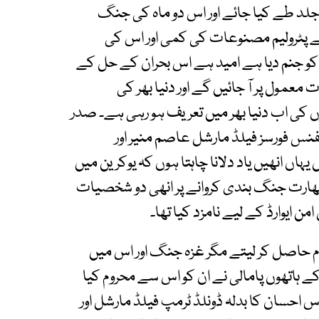
جلد طے کیا جائے اور اس دو ماہ کی جنگ
ے پٹرولیم مصنوعات کی کمی اور اس کی
و جنم دیا ہے امید ہے اس بحران کے حل کے
عمول پر آ جائیں گے اور دنیا بھر کی
 کی اب دنیا بھر میں تعریف ہو رہی ہے۔ صدر
یفنس فورسز فیلڈ مارشل عاصم منیر اور
ہاں انھیں یاد دلانا چاہتا ہوں کہ یوکرین میں
ھارت جنگ بندی کروانے پر انھی دو شخصیات
 ایوارڈ کے لیے نامزد کیا تھا۔
عام حاصل کر لیتے مگر غزہ جنگ اور اس میں
کے ہاتھوں پامالی نے ان کو اس سے محروم کیا
 احسان کا بدلہ ڈونلڈ ٹرمپ فیلڈ مارشل اور