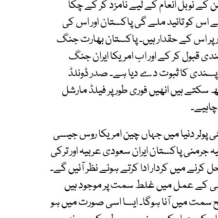
من کے نوبل انعام کے لیے نامزد کر کے چکا
 اس کو تائید ملے گی پاکستان اور اس کی
 پر اس کے حقدار ہیں۔ پاکستان بھارت جنگ
دی قبول کر کے اور اب امریکا ایران جنگ
ن پسندی کا ثبوت دے دیا ہے۔ صدر ڈونلڈ
کھ سکتے ہیں انھیں فوری طور پر فیلڈ مارشل
 چاہیے۔
ٹی پولر دنیا میں جہاں چین امریکا روس جیسی
نیہ جرمنی پاکستان ایران سعودی عربیہ اور ترکی
ل کرنے میں کردار ادا کرتے ہوئے نظر آئیں گے۔
دیلی کے عمل میں غلط سمت پر موجود ہیں
صحیح سمت میں آنا ہوگا۔ ایسا اسی صورت میں ہو