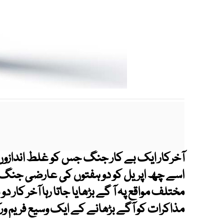
اسے چھ اپریل کو دو ہفتوں کی عارضی جنگ ب
مختلف مواقع پہ آ گے بڑھایا جاتا رہا آخر کار
مذاکرات کو آگے بڑھانے کے ایک وسیع فریم ور