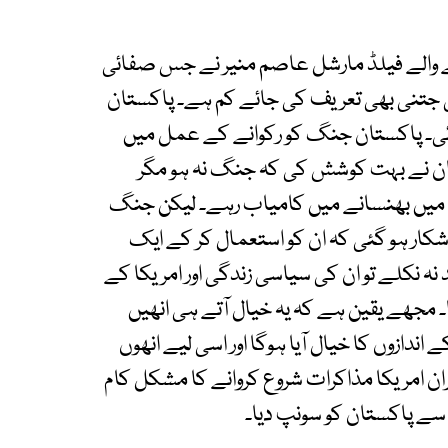
رنے والے فیلڈ مارشل عاصم منیر نے جس صفائی
جتنی بھی تعریف کی جائے کم ہے۔ پاکستان
آئی۔ پاکستان جنگ کو رکوانے کے عمل میں
ان نے بہت کوشش کی کہ جنگ نہ ہو مگر
ال میں بھنسانے میں کامیاب رہے۔ لیکن جنگ
کار ہو گئی کہ ان کو استعمال کر کے ایک
 نکلے تو ان کی سیاسی زندگی اور امریکا کے
ا۔ مجھے یقین ہے کہ یہ خیال آتے ہی انھیں
ازوں کا خیال آیا ہوگا اور اسی لیے انھوں
یران امریکا مذاکرات شروع کروانے کا مشکل کام
سے پاکستان کو سونپ دیا۔