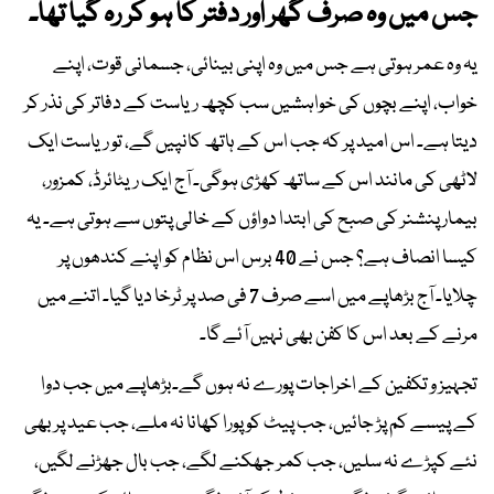
جس میں وہ صرف گھر اور دفتر کا ہو کر رہ گیا تھا۔
یہ وہ عمر ہوتی ہے جس میں وہ اپنی بینائی، جسمانی قوت، اپنے
خواب، اپنے بچوں کی خواہشیں سب کچھ ریاست کے دفاتر کی نذر کر
دیتا ہے۔ اس امید پر کہ جب اس کے ہاتھ کانپیں گے، تو ریاست ایک
لاٹھی کی مانند اس کے ساتھ کھڑی ہوگی۔ آج ایک ریٹائرڈ، کمزور،
بیمار پنشنر کی صبح کی ابتدا دواؤں کے خالی پتوں سے ہوتی ہے۔ یہ
کیسا انصاف ہے؟ جس نے 40 برس اس نظام کو اپنے کندھوں پر
چلایا۔ آج بڑھاپے میں اسے صرف 7 فی صد پر ٹرخا دیا گیا۔ اتنے میں
مرنے کے بعد اس کا کفن بھی نہیں آئے گا۔
تجہیز و تکفین کے اخراجات پورے نہ ہوں گے۔بڑھاپے میں جب دوا
کے پیسے کم پڑ جائیں، جب پیٹ کو پورا کھانا نہ ملے، جب عید پر بھی
نئے کپڑے نہ سلیں، جب کمر جھکنے لگے، جب بال جھڑنے لگیں،