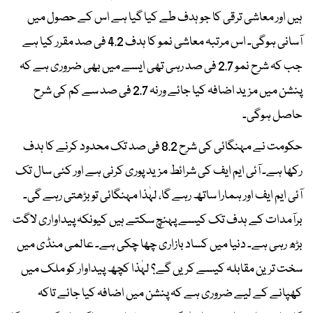
ہیں اور معاشی ترقی کا جو ہدف طے کیا گیا ہے اس کے حصول میں
آسانی ہوگی۔ اس مرتبہ معاشی نمو کا ہدف 4.2 فی صد مقرر کیا ہے
جب کہ شرح نمو 2.7 فی صد رہی تھی ایسے میں بھی ضروری ہے کہ
پنشن میں مزید اضافہ کیا جائے ورنہ 2.7 فی صد سے کم کی شرح
حاصل ہوگی۔
حکومت نے مہنگائی کی شرح 8.2 فی صد تک محدود کرنے کا ہدف
رکھا ہے۔ آئی ایم ایف کی شرائط مزید پوری کرنی ہے اور کئی سال تک
آئی ایم ایف اور ہمارا ساتھ رہے گا، لہٰذا مہنگائی تو بڑھتی رہے گی۔
برآمدات کے ہدف تک کیسے پہنچ سکتے ہیں کیونکہ پیداواری لاگت
بڑھ رہی ہے۔ دنیا میں کساد بازاری چھا چکی ہے۔ عالمی منڈی میں
سخت ترین مقابلہ کیسے کریں گے؟ لہٰذا کچھ پیداوار کو ملک میں
کھپانے کے لیے ضروری ہے کہ پنشن میں اضافہ کیا جائے تاکہ