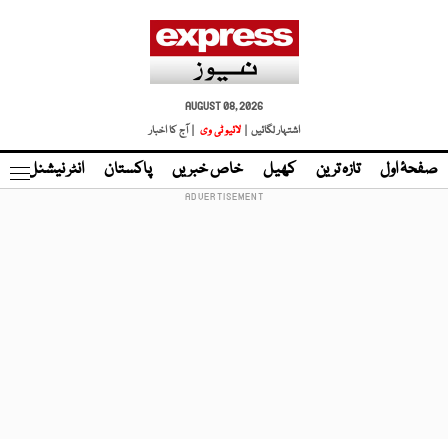
AUGUST 08, 2026
اشتہار لگائیں |
لائیو ٹی وی
| آج کا اخبار
صفحۂ اول
تازہ ترین
کھیل
خاص خبریں
پاکستان
انٹر نیشنل
ٹا