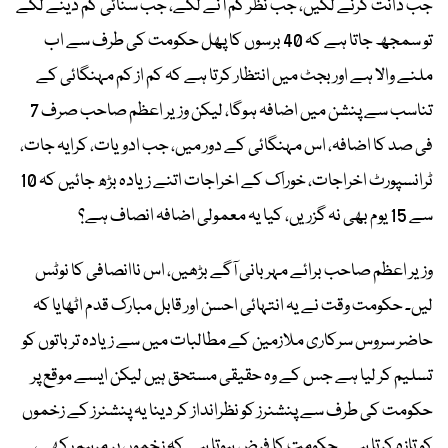
جب دانت گرنے لگیں، جب نظر کم آنے لگے، جب سنائی کم دینے لگے
تو سمجھ جاتا ہے کہ 40 برسوں کا پھل حکومت کی طرف سے اب
ملنے والا ہے اور بجٹ میں انتظار کرتا ہے کہ کم از کم مہنگائی کے
تناسب سے پنشن میں اضافہ ہوگا، لیکن وزیر اعظم صاحب صرف 7
فی صد کا اضافہ، اس مہنگائی کے دور میں، جب ادویات، کرایہ جات،
ٹرانسپورٹ اخراجات، خوراک کے اخراجات اتنے زیادہ بڑھ جائیں کہ 10
سے 15 یوم بھی نہ گزریں، کیا یہ معمولی اضافہ انصاف ہے؟
وزیر اعظم صاحب برائے مہربانی آگے بڑھیں، اس ناانصافی کا نوٹس
لیں۔ حکومت وقت نے یہ انتہائی احسن اور قابل مبارک قدم اٹھایا کہ
حاضر سروس سرکاری ملازمین کے مطالبات میں سے زیادہ تر باتوں کو
تسلیم کر لیا ہے جس کے وہ حقیقی مستحق ہیں لیکن ایسے موقع پر
حکومت کی طرف سے پنشنرز کو نظرانداز کر دینا یہ پنشنرز کے زخموں
کو تازہ کرتا ہے۔ حکومت کا فرض ہوتا ہے کہ زخموں پر مرہم رکھے،