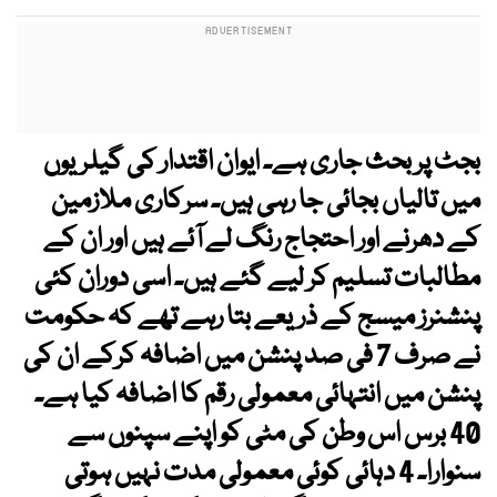
بجٹ پر بحث جاری ہے۔ ایوان اقتدار کی گیلریوں
میں تالیاں بجائی جا رہی ہیں۔ سرکاری ملازمین
کے دھرنے اور احتجاج رنگ لے آئے ہیں اور ان کے
مطالبات تسلیم کر لیے گئے ہیں۔ اسی دوران کئی
پنشنرز میسج کے ذریعے بتا رہے تھے کہ حکومت
نے صرف 7 فی صد پنشن میں اضافہ کرکے ان کی
پنشن میں انتہائی معمولی رقم کا اضافہ کیا ہے۔
40 برس اس وطن کی مٹی کو اپنے سپنوں سے
سنوارا۔ 4 دہائی کوئی معمولی مدت نہیں ہوتی