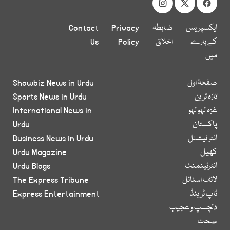
ایکسپریس
ضابطہ
Privacy
Contact
کے بارے
اخلاق
Policy
Us
میں
صفحۂ اول
Showbiz News in Urdu
تازہ ترین
Sports News in Urdu
غزہ لہو لہو
International News in
پاکستان
Urdu
انٹر نیشنل
Business News in Urdu
کھیل
Urdu Magazine
انٹرٹینمنٹ
Urdu Blogs
لائف اسٹائل
The Express Tribune
ٹاپ ٹرینڈ
Express Entertainment
دلچسپ و عجیب
صحت