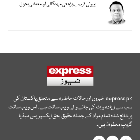
بیرونی قرضے،بڑھتی مہنگائی اور معاشی بحران
express.pk
خبروں اور حالات حاضرہ سے متعلق پاکستان کی
سب سے زیادہ وزٹ کی جانے والی ویب سائٹ ہے۔ اس ویب سائٹ
پر شائع شدہ تمام مواد کے جملہ حقوق بحق ایکسپریس میڈیا
گروپ محفوظ ہیں۔