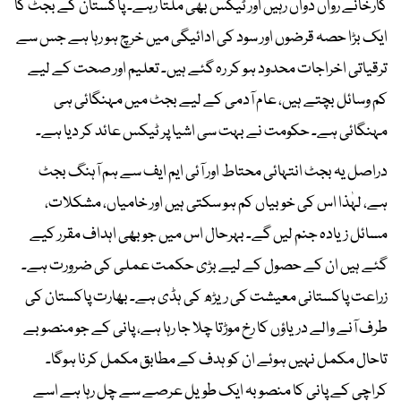
کارخانے رواں دواں رہیں اور ٹیکس بھی ملتا رہے۔ پاکستان کے بجٹ کا
ایک بڑا حصہ قرضوں اور سود کی ادائیگی میں خرچ ہو رہا ہے جس سے
ترقیاتی اخراجات محدود ہو کر رہ گئے ہیں۔ تعلیم اور صحت کے لیے
کم وسائل بچتے ہیں، عام آدمی کے لیے بجٹ میں مہنگائی ہی
مہنگائی ہے۔ حکومت نے بہت سی اشیا پر ٹیکس عائد کر دیا ہے۔
دراصل یہ بجٹ انتہائی محتاط اور آئی ایم ایف سے ہم آہنگ بجٹ
ہے، لہٰذا اس کی خوبیاں کم ہو سکتی ہیں اور خامیاں، مشکلات،
مسائل زیادہ جنم لیں گے۔ بہرحال اس میں جو بھی اہداف مقرر کیے
گئے ہیں ان کے حصول کے لیے بڑی حکمت عملی کی ضرورت ہے۔
زراعت پاکستانی معیشت کی ریڑھ کی ہڈی ہے۔ بھارت پاکستان کی
طرف آنے والے دریاؤں کا رخ موڑتا چلا جا رہا ہے، پانی کے جو منصوبے
تاحال مکمل نہیں ہوئے ان کو ہدف کے مطابق مکمل کرنا ہوگا۔
کراچی کے پانی کا منصوبہ ایک طویل عرصے سے چل رہا ہے اسے