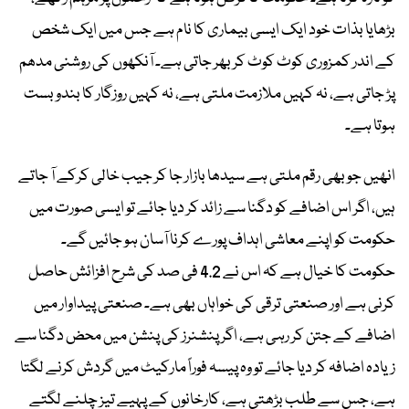
بڑھایا بذات خود ایک ایسی بیماری کا نام ہے جس میں ایک شخص
کے اندر کمزوری کوٹ کوٹ کر بھر جاتی ہے۔ آنکھوں کی روشنی مدھم
پڑ جاتی ہے، نہ کہیں ملازمت ملتی ہے، نہ کہیں روزگار کا بندوبست
ہوتا ہے۔
انھیں جو بھی رقم ملتی ہے سیدھا بازار جا کر جیب خالی کرکے آ جاتے
ہیں، اگر اس اضافے کو دگنا سے زائد کر دیا جائے تو ایسی صورت میں
حکومت کو اپنے معاشی اہداف پورے کرنا آسان ہو جائیں گے۔
حکومت کا خیال ہے کہ اس نے 4.2 فی صد کی شرح افزائش حاصل
کرنی ہے اور صنعتی ترقی کی خواہاں بھی ہے۔ صنعتی پیداوار میں
اضافے کے جتن کر رہی ہے، اگر پنشنرز کی پنشن میں محض دگنا سے
زیادہ اضافہ کر دیا جائے تو وہ پیسہ فوراً مارکیٹ میں گردش کرنے لگتا
ہے، جس سے طلب بڑھتی ہے، کارخانوں کے پہیے تیز چلنے لگتے