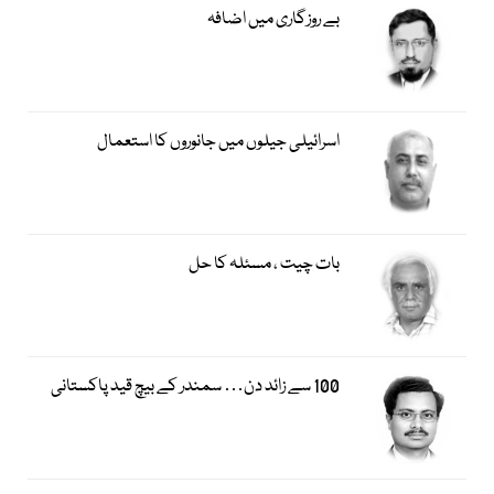
بے روزگاری میں اضافہ
اسرائیلی جیلوں میں جانوروں کا استعمال
بات چیت ، مسئلہ کا حل
100 سے زائد دن… سمندر کے بیچ قید پاکستانی