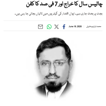
چالیس سال کا خراج اور 7 فی صد کا کفن
بجٹ پر بحث جاری ہے۔ ایوان اقتدار کی گیلریوں میں تالیاں بجائی جا رہی ہیں۔
محمد ابراہیم خلیل
June 18, 2026