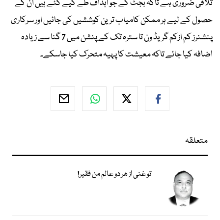
تلافی ضروری ہے تاکہ بجٹ کے جو اہداف طے کیے گئے ہیں ان کے
حصول کے لیے ہر ممکن کامیاب ترین کوششیں کی جائیں اور سرکاری
پنشنرز کم ازکم گریڈ ون تا سترہ تک کے پنشن میں 7 گنا سے زیادہ
اضافہ کیا جائے تاکہ معیشت کا پہیہ متحرک کیا جاسکے۔
متعلقہ
تو غنی از ھر دو عالم من فقیر!