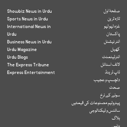
صفحۂ اول
Showbiz News in Urdu
تازہ ترین
Sports News in Urdu
غزہ لہو لہو
International News in
پاکستان
Urdu
انٹر نیشنل
Business News in Urdu
کھیل
Urdu Magazine
انٹرٹینمنٹ
Urdu Blogs
لائف اسٹائل
The Express Tribune
ٹاپ ٹرینڈ
Express Entertainment
دلچسپ و عجیب
صحت
سونے کے نرخ
پیٹرولیم مصنوعات کی قیمتیں
سائنس و ٹیکنالوجی
بلاگ
بزنس