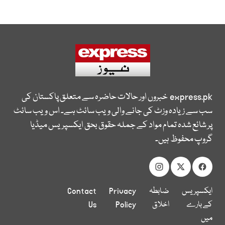
express.pk
خبروں اور حالات حاضرہ سے متعلق پاکستان کی
سب سے زیادہ وزٹ کی جانے والی ویب سائٹ ہے۔ اس ویب سائٹ
پر شائع شدہ تمام مواد کے جملہ حقوق بحق ایکسپریس میڈیا
گروپ محفوظ ہیں۔
ایکسپریس
ضابطہ
Privacy
Contact
کے بارے
اخلاق
Policy
Us
میں