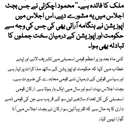
ملک کا فائدہ ہے۔‘‘ محمود اچکزئی نے جس بجٹ
اجلاس میں یہ مشورے دیے، اس اجلاس میں
اپوزیشن نے ہنگامہ آرائی بھی کی جس کی وجہ سے
حکومت اور اپوزیشن کے درمیان سخت جملوں کا
تبادلہ بھی ہوا۔
کئی ماہ بعد وزیر اعظم قومی اسمبلی میں تشریف لائے اور اپنے
خطاب میں کہا کہ حکومت تو اپوزیشن کے ساتھ مذاکرات پر تیار ہے
اور سیاسی قوتوں کے درمیان نئے قومی معاہدے کی ضرورت ہے۔
بجٹ اجلاس بہت اہم اور سال میں ایک بار ہوتا ہے ، ارکان قومی
اسمبلی کی کل تعداد ساڑھے تین سو کے قریب ہے جن کی قومی ذمے
داری کا یہ حال ہے کہ تقریباً تین سو ارکان نے بجٹ اجلاس میں آنا
گوارا نہیں کیا۔