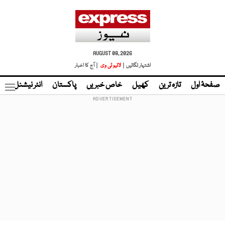
AUGUST 08, 2026
اشتہار لگائیں |
لائیو ٹی وی
| آج کا اخبار
صفحۂ اول
تازہ ترین
کھیل
خاص خبریں
پاکستان
انٹر نیشنل
ٹا