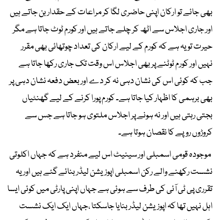
بھی جائے تو ارکان اپنی حاضری لگا کر مراعات کے حقدار بن جاتے ہیں
اور جاری اجلاس سے اٹھ کر چلے جاتے ہیں اور کورم ٹوٹ جاتا ہے مگر
حیرت تو یہ ہے کہ کورم کے لیے ارکان کی تعداد چوتھائی بھی مقرر
نہیں اور کورم ٹوٹنے پر بھی اجلاس اس وقت تک جاری رکھا جاتا ہے
جب کہ کوئی اس کی نشان دہی نہ کر دے اور بعض دفعہ نشان دہی پر
بھی برہمی کا اظہار کیا جاتا ہے۔ کورم پورا کرنے کے لیے گھنٹیاں
بجتی رہتی ہیں اور نہ ہونے پر اجلاس ملتوی ہو جاتا ہے جس سے
کروڑوں روپے کا نقصان ہوتا ہے۔
موجودہ قومی اسمبلی اور سینیٹ اس لیے منفرد ہے کہ جہاں اکلوتی
نشست رکھنے والے رکن اسمبلی اپوزیشن لیڈر بنائے گئے ہیں اور یہ
تقرری پی ٹی آئی کی طرف سے ہوئی ہے جہاں اپنی پارٹی میں کوئی ایسا
اہل نہیں تھا کہ اپوزیشن لیڈر بنایا جاسکتا ،جہاں ایک ایک نشست