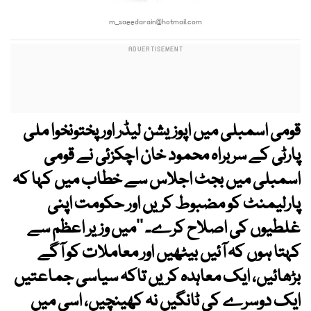
m_saeedarain@hotmail.com
قومی اسمبلی میں اپوزیشن لیڈر اور پختونخوا ملی
پارٹی کے سربراہ محمود خان اچکزئی نے قومی
اسمبلی میں بجٹ اجلاس سے خطاب میں کہا کہ
پارلیمنٹ کو مضبوط کریں اور حکومت اپنی
غلطیوں کی اصلاح کرے۔ ’’میں وزیر اعظم سے
کہتا ہوں کہ آئیں بیٹھیں اور معاملات کو آگے
بڑھائیں، ایک معاہدہ کریں تاکہ سیاسی جماعتیں
ایک دوسرے کی ٹانگیں نہ کھینچیں، اسی میں