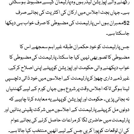
رکھنے والے اپوزیشن لیڈر ہوں وہ پارلیمان کیسے مضبوط ہو سکتی
ہے۔ جہاں بجٹ اجلاس میں ارکان کی اکثریت کی بجائے صرف
52ممبران ہوں اس پارلیمنٹ کی مضبوطی کا صرف خواب ہی دیکھا
جاسکتا ہے۔
جس پارلیمنٹ کو خود حکمران طبقہ غیر اہم سمجھے اس کا
مضبوطی کا تصور بھی نہیں کیا جا سکتا۔ پارلیمنٹ کی مضبوطی کا
خواب دیکھنے والی حکومت اور اپوزیشن کو پہلے اپنی اصلاح کرکے،
غیر ذمے داری چھوڑ کر پارلیمنٹ کے اجلاسوں میں خود ذاتی دلچسپی
لینا ہوگی تاکہ اجلاس وقت پر شروع ہوں جہاں کورم کے لیے گھنٹیاں
نہ بجانی پڑیں۔ حکومت اور اپوزیشن کو پہلے یہ معاہدہ کرنا چاہیے کہ
دونوں مل کر پہلے پارلیمنٹ کے اجلاسوں میں شرکت یقینی بنائیں اور
پارلیمنٹ میں حاضری لگا کر مراعات حاصل کرنے کی بجائے عوام
کی ان توقعات کو پورا کریں جس کے لیے انھیں منتخب کیا جاتا ہے۔