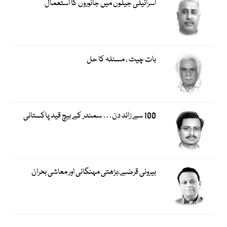
اسرائیلی جیلوں میں جانوروں کا استعمال
بات چیت ، مسئلہ کا حل
100 سے زائد دن… سمندر کے بیچ قید پاکستانی
بیرونی قرضے،بڑھتی مہنگائی اور معاشی بحران