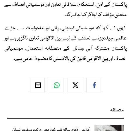
پاکستان کے امن، استحکام، علاقائی تعاون اور موسمیاتی انصاف سے
متعلق مؤقف کو اجاگر کیا جائے گا۔
انہوں نے کہا کہ موسمیاتی تبدیلی، پانی اور ماحولیات سے جڑے
عالمی چیلنجز سے نمٹنے کے لیے بین الاقوامی تعاون ناگزیر ہے اور
پاکستان مشترکہ آبی وسائل کے منصفانہ استعمال، موسمیاتی
انصاف اور بین الاقوامی قانون کی بالادستی کا مضبوط حامی ہے۔
متعلقہ
کراچی، ڈیڑھ سالہ شیر خوار بچی درندہ صفت انسان