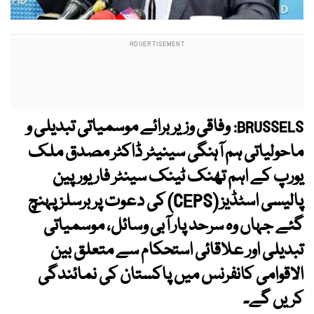
وفاقی وزیر برائے موسمیاتی تبدیلی و
BRUSSELS:
ماحولیاتی ہم آہنگی سینیٹر ڈاکٹر مصدق ملک
یورپ کے اہم تھنک ٹینک سینٹر فار یورپین
پالیسی اسٹڈیز (CEPS) کی دعوت پر برسلز پہنچ
گئے جہاں وہ سرحد پار آبی وسائل، موسمیاتی
تبدیلی اور علاقائی استحکام سے متعلق بین
الاقوامی کانفرنس میں پاکستان کی نمائندگی
کریں گے۔