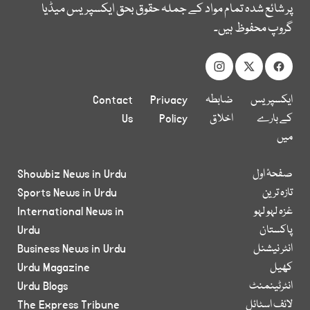
پر شائع شدہ تمام مواد کے جملہ حقوق بحق ایکسپریس میڈیا
گروپ محفوظ ہیں۔
ایکسپریس
ضابطہ
Privacy
Contact
کے بارے
اخلاق
Policy
Us
میں
صفحۂ اول
Showbiz News in Urdu
تازہ ترین
Sports News in Urdu
غزہ لہو لہو
International News in
پاکستان
Urdu
انٹر نیشنل
Business News in Urdu
کھیل
Urdu Magazine
انٹرٹینمنٹ
Urdu Blogs
لائف اسٹائل
The Express Tribune