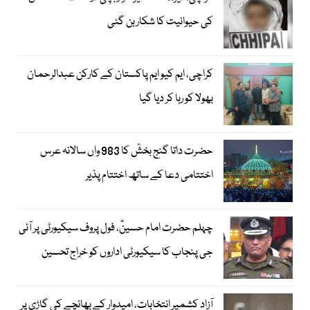
کی حیوانیت کا شکار بن گئی
کراچی، ایم کیو ایم پاکستان کے کارکن عبدالرحمان
بھولا کو رہا کر دیا گیا
حضرت داتا گنج بخشؒ کا 983 واں سالانہ عرس
اختتامی دعا کے ساتھ اختتام پذیر
چہلم حضرت امام حسینؓ، فول پروف سیکیورٹی پر آئی
جی پنجاب کا سیکیورٹی اداروں کو خراج تحسین
آزاد کشمیر انتخابات، امیدوار کے بھانچے کی گاڑی پر