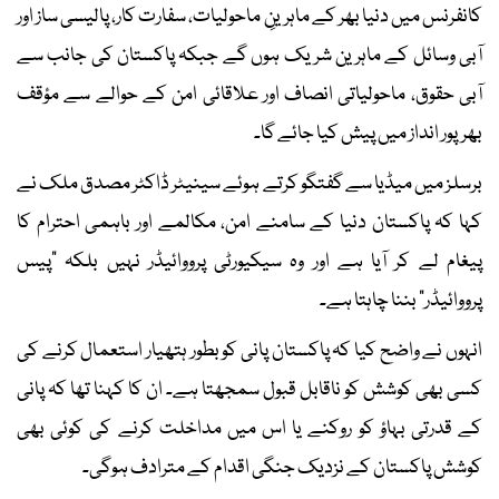
کانفرنس میں دنیا بھر کے ماہرینِ ماحولیات، سفارت کار، پالیسی ساز اور
آبی وسائل کے ماہرین شریک ہوں گے جبکہ پاکستان کی جانب سے
آبی حقوق، ماحولیاتی انصاف اور علاقائی امن کے حوالے سے مؤقف
بھرپور انداز میں پیش کیا جائے گا۔
برسلز میں میڈیا سے گفتگو کرتے ہوئے سینیٹر ڈاکٹر مصدق ملک نے
کہا کہ پاکستان دنیا کے سامنے امن، مکالمے اور باہمی احترام کا
پیغام لے کر آیا ہے اور وہ سیکیورٹی پرووائیڈر نہیں بلکہ "پیس
پرووائیڈر" بننا چاہتا ہے۔
انہوں نے واضح کیا کہ پاکستان پانی کو بطور ہتھیار استعمال کرنے کی
کسی بھی کوشش کو ناقابل قبول سمجھتا ہے۔ ان کا کہنا تھا کہ پانی
کے قدرتی بہاؤ کو روکنے یا اس میں مداخلت کرنے کی کوئی بھی
کوشش پاکستان کے نزدیک جنگی اقدام کے مترادف ہوگی۔