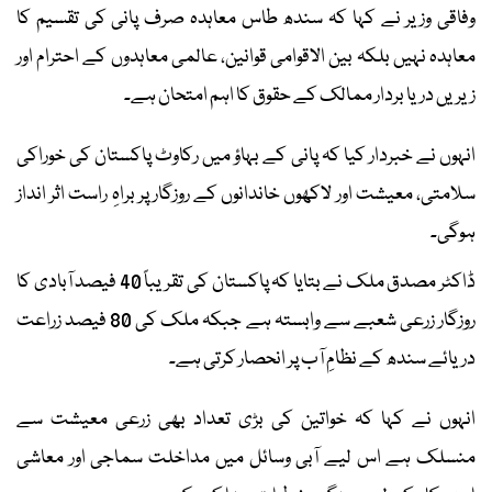
وفاقی وزیر نے کہا کہ سندھ طاس معاہدہ صرف پانی کی تقسیم کا
معاہدہ نہیں بلکہ بین الاقوامی قوانین، عالمی معاہدوں کے احترام اور
زیریں دریا بردار ممالک کے حقوق کا اہم امتحان ہے۔
انہوں نے خبردار کیا کہ پانی کے بہاؤ میں رکاوٹ پاکستان کی خوراکی
سلامتی، معیشت اور لاکھوں خاندانوں کے روزگار پر براہِ راست اثر انداز
ہوگی۔
ڈاکٹر مصدق ملک نے بتایا کہ پاکستان کی تقریباً 40 فیصد آبادی کا
روزگار زرعی شعبے سے وابستہ ہے جبکہ ملک کی 80 فیصد زراعت
دریائے سندھ کے نظامِ آب پر انحصار کرتی ہے۔
انہوں نے کہا کہ خواتین کی بڑی تعداد بھی زرعی معیشت سے
منسلک ہے اس لیے آبی وسائل میں مداخلت سماجی اور معاشی