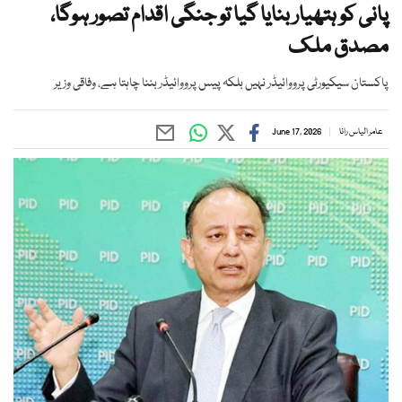
پانی کو ہتھیار بنایا گیا تو جنگی اقدام تصور ہوگا،
مصدق ملک
پاکستان سیکیورٹی پرووائیڈر نہیں بلکہ پیس پرووائیڈر بننا چاہتا ہے، وفاقی وزیر
عامر الیاس رانا
June 17, 2026