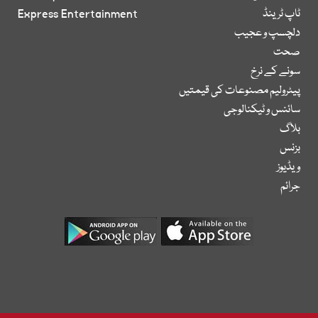
ٹاپ ٹرینڈ
Express Entertainment
دلچسپ و عجیب
صحت
سونے کے نرخ
پیٹرولیم مصنوعات کی قیمتیں
سائنس و ٹیکنالوجی
بلاگ
بزنس
ویڈیوز
جرائم