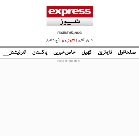
AUGUST 05, 2026
اشتہار لگائیں |
لائیو ٹی وی
| آج کا اخبار
صفحۂ اول
تازہ ترین
کھیل
خاص خبریں
پاکستان
انٹر نیشنل
ٹا