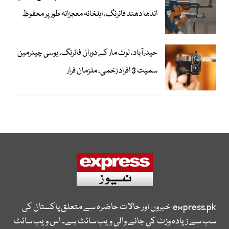
اندھا دھند فائرنگ، اہلخانہ معجزانہ طور پر محفوظ
حیدرآباد، لوٹ مار کے دوران فائرنگ، یوسی چیئرمین
سمیت 3 افراد زخمی، ملزمان فرار
express.pk
خبروں اور حالات حاضرہ سے متعلق پاکستان کی
سب سے زیادہ وزٹ کی جانے والی ویب سائٹ ہے۔ اس ویب سائٹ