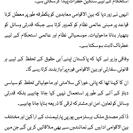
استحکام کے لیے سنگین خطرات پیدا کر سکتی ہے۔
انہوں نے زور دیا کہ بین الاقوامی معاہدوں کو یکطرفہ طور پر معطل کرنا
قواعد پر مبنی عالمی نظام کو کمزور کرتا ہے جبکہ قدرتی وسائل کو
ہتھیار بنانا ماحولیات، موسمیاتی نظام اور عالمی استحکام کے لیے
خطرناک ثابت ہو سکتا ہے۔
وفاقی وزیر نے کہا کہ پاکستان اپنے آبی حقوق کے تحفظ کے لیے ہر
قانونی، سفارتی اور بین الاقوامی فورم پر آواز بلند کرتا رہے گا۔
ان کا کہنا تھا کہ پانی، خوراکی سلامتی اور ماحولیاتی تحفظ کو سیاسی
دباؤ کے آلے کے طور پر استعمال نہیں کیا جانا چاہیے بلکہ قدرتی
وسائل کو تعاون، امن اور مشترکہ ترقی کا ذریعہ بنایا جانا چاہیے۔
ڈاکٹر مصدق ملک برسلز میں یورپی پارلیمنٹ کے اراکین اور مختلف
بین الاقوامی اداروں کے نمائندوں سے بھی ملاقاتیں کریں گے جن میں