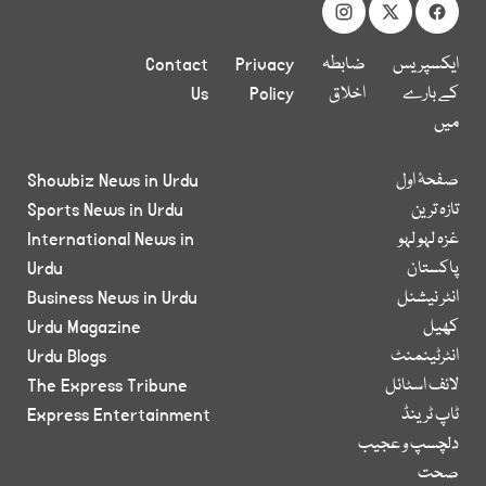
ایکسپریس
ضابطہ
Privacy
Contact
کے بارے
اخلاق
Policy
Us
میں
صفحۂ اول
Showbiz News in Urdu
تازہ ترین
Sports News in Urdu
غزہ لہو لہو
International News in
پاکستان
Urdu
انٹر نیشنل
Business News in Urdu
کھیل
Urdu Magazine
انٹرٹینمنٹ
Urdu Blogs
لائف اسٹائل
The Express Tribune
ٹاپ ٹرینڈ
Express Entertainment
دلچسپ و عجیب
صحت