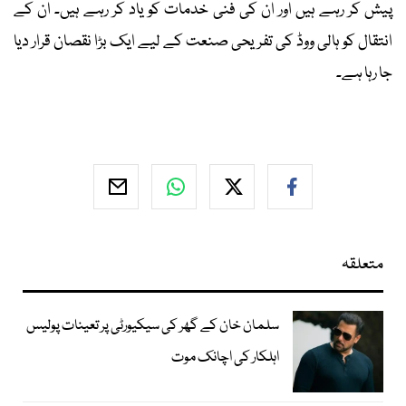
پیش کر رہے ہیں اور ان کی فنی خدمات کو یاد کر رہے ہیں۔ ان کے
انتقال کو ہالی ووڈ کی تفریحی صنعت کے لیے ایک بڑا نقصان قرار دیا
جا رہا ہے۔
متعلقہ
سلمان خان کے گھر کی سیکیورٹی پر تعینات پولیس
اہلکار کی اچانک موت