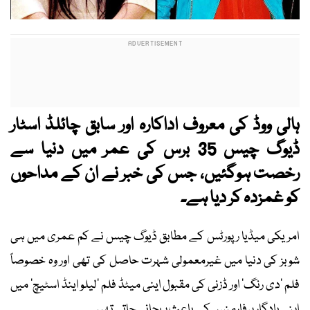
ہالی ووڈ کی معروف اداکارہ اور سابق چائلڈ اسٹار
ڈیوگ چیس 35 برس کی عمر میں دنیا سے
رخصت ہوگئیں، جس کی خبر نے ان کے مداحوں
کو غمزدہ کر دیا ہے۔
امریکی میڈیا رپورٹس کے مطابق ڈیوگ چیس نے کم عمری میں ہی
شوبز کی دنیا میں غیرمعمولی شہرت حاصل کی تھی اور وہ خصوصاً
فلم ’دی رنگ‘ اور ڈزنی کی مقبول اینی میٹڈ فلم ’لیلو اینڈ اسٹیچ‘ میں
اپنی یادگار پرفارمنس کے باعث پہچانی جاتی تھیں۔