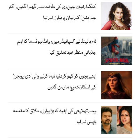
کنگنا رناوت جین زی کی طاقت سے گھبرا گئیں، ’گٹر
جنریشن‘ کے بیان پر یوٹرن لے لیا
ٹام ہالینڈ نے ’اسپائیڈر مین: برانڈ نیو ڈے‘ کا اہم
جذباتی منظر خود تخلیق کیا
اپنے بچوں کو کھو کر دنیا تباہ کرنے والی ’دی ایونجرز‘
کی اسکارلٹ وچ ماں بن گئیں
وجے تھلاپتی کی اہلیہ کا بڑا یوٹرن، طلاق کا مقدمہ
واپس لے لیا