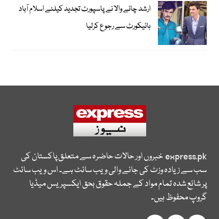
ارشد چائے والا نے پاسپورٹ تجدید کیلئے اسلام آباد
ہائیکورٹ سے رجوع کرلیا
express.pk
خبروں اور حالات حاضرہ سے متعلق پاکستان کی
سب سے زیادہ وزٹ کی جانے والی ویب سائٹ ہے۔ اس ویب سائٹ
پر شائع شدہ تمام مواد کے جملہ حقوق بحق ایکسپریس میڈیا
گروپ محفوظ ہیں۔