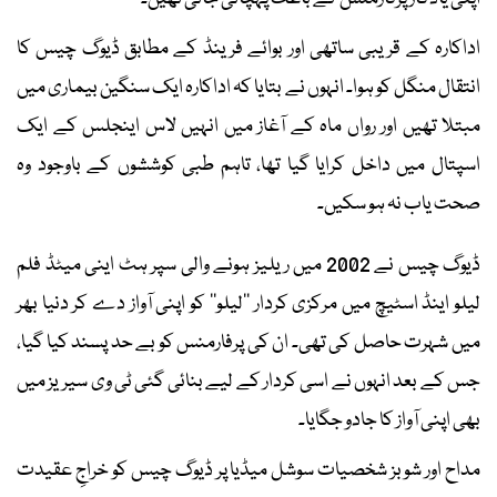
اداکارہ کے قریبی ساتھی اور بوائے فرینڈ کے مطابق ڈیوگ چیس کا
انتقال منگل کو ہوا۔ انہوں نے بتایا کہ اداکارہ ایک سنگین بیماری میں
مبتلا تھیں اور رواں ماہ کے آغاز میں انہیں لاس اینجلس کے ایک
اسپتال میں داخل کرایا گیا تھا، تاہم طبی کوششوں کے باوجود وہ
صحت یاب نہ ہو سکیں۔
ڈیوگ چیس نے 2002 میں ریلیز ہونے والی سپر ہٹ اینی میٹڈ فلم
لیلو اینڈ اسٹیچ میں مرکزی کردار ’’لیلو‘‘ کو اپنی آواز دے کر دنیا بھر
میں شہرت حاصل کی تھی۔ ان کی پرفارمنس کو بے حد پسند کیا گیا،
جس کے بعد انہوں نے اسی کردار کے لیے بنائی گئی ٹی وی سیریز میں
بھی اپنی آواز کا جادو جگایا۔
مداح اور شوبز شخصیات سوشل میڈیا پر ڈیوگ چیس کو خراجِ عقیدت