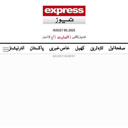
AUGUST 09, 2026
اشتہار لگائیں |
لائیو ٹی وی
| آج کا اخبار
صفحۂ اول
تازہ ترین
کھیل
خاص خبریں
پاکستان
انٹر نیشنل
ٹا