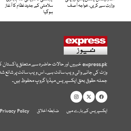
وزارت سے کریں، خواجہ آصف
سلامتی کے جدید نظام کا آغاز
ہوگیا
express.pk
خبروں اور حالات حاضرہ سے متعلق پاکستان 
وزٹ کی جانے والی ویب سائٹ ہے۔ اس ویب سائٹ پر شائع شدہ
جملہ حقوق بحق ایکسپریس میڈیا گروپ محفوظ ہیں۔
ایکسپریس کے بارے میں
ضابطہ اخلاق
Privacy Policy