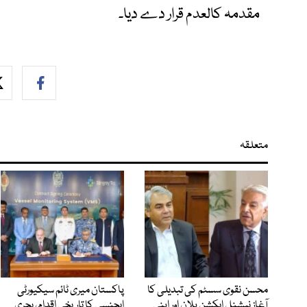
مقدمہ کالعدم قرار دے دیا۔
متعلقہ
محسن نقوی سسٹم کی تبدیلی کا
پاکستان میری ٹائم سیکیورٹی
آغاز نیشنل ایکشن پلان اور اپنی
ایجنسی کا تاریخی اقدام، بحری