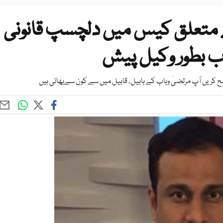
متعلق کیس میں دلچسپ قانونی
اب بطور وکیل پیش
ح کریں آپ مرتضیٰ وہاب کے ہابیل، قابیل میں سے کون سےبھائی ہیں