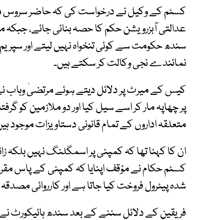
کسٹم کے وکیل نے درخواست کی کہ حاضر سروس م
عدالتی آبزرویشن حکم کا حصہ بنائی جائے، جبکہ مرت
سندھ حکومت سے کوئی تنخواہ نہیں لیتے اور سپری
نمائندے نجی وکالت کر سکتے ہیں۔
کیس کے میرٹ پر دلائل دیتے ہوئے مرتضیٰ وہاب ن
پر چھاپہ مار کر اسے سیل کیا اور دو ملازمین کو گرف
متعلقہ اداروں کے تمام قانونی دستاویزات موجود ہیں
ان کا کہنا تھا کہ کمپنی پر اسمگلنگ نہیں بلکہ زا
کسٹم حکام نے مؤقف اپنایا کہ کمپنی کے پاس مقررہ
شدہ پیٹرول فروخت کیا جاتا ہے اور کارروائی مصدقہ
فریقین کے دلائل سننے کے بعد سندھ ہائیکورٹ نے