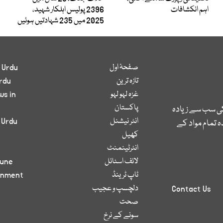
اہم انکشافات
2396 پولیس اہلکار شہید،
2025 میں 235 شہادتیں ہوئیں
صفحۂ اول
 Urdu
تازہ ترین
rdu
غزہ لہو لہو
ws in
پاکستان
کی سب سے زیادہ
انٹر نیشنل
 Urdu
 تمام مواد کے
کھیل
انٹرٹینمنٹ
لائف اسٹائل
bune
ٹاپ ٹرینڈ
inment
دلچسپ و عجیب
Contact Us
صحت
سونے کے نرخ