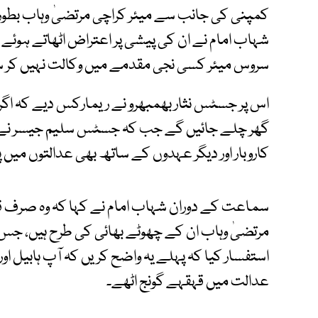
کمپنی کی جانب سے میئر کراچی مرتضیٰ وہاب بطو
شہاب امام نے ان کی پیشی پر اعتراض اٹھاتے ہوئے 
سروس میئر کسی نجی مقدمے میں وکالت نہیں کر س
اس پر جسٹس نثار بھمبھرو نے ریمارکس دیے کہ اگر 
گھر چلے جائیں گے جب کہ جسٹس سلیم جیسر نے کہ
کاروبار اور دیگر عہدوں کے ساتھ بھی عدالتوں میں 
سماعت کے دوران شہاب امام نے کہا کہ وہ صرف قان
مرتضیٰ وہاب ان کے چھوٹے بھائی کی طرح ہیں، جس 
استفسار کیا کہ پہلے یہ واضح کریں کہ آپ ہابیل او
عدالت میں قہقہے گونج اٹھے۔