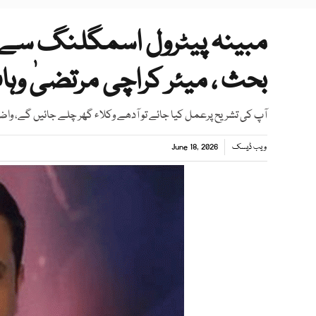
مبینہ پیٹرول اسمگلنگ سے 
بحث ، میئر کراچی مرتضیٰ وہ
آپ کی تشریح پرعمل کیا جائے تو آدھے وکلاء گھر چلے جائیں گے، واض
ویب ڈیسک
June 18, 2026