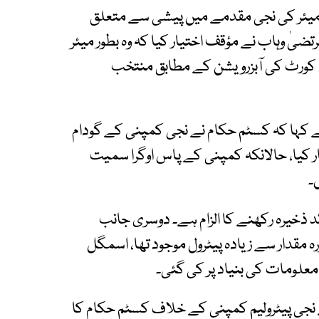
یئر کی نجی مقدمے میں پیشی سے متعلق
ضیٰ وہاب نے مؤقف اختیار کیا کہ وہ بطور میئر
م کورٹ کی آبزرویشن کے مطابق منتخب
ے کہا کہ کسٹم حکام نے نجی کمپنی کے گودام
تار کیا، حالانکہ کمپنی کے پاس اوگرا سمیت
۔
ئد ذخیرہ رکھنے کا الزام ہے۔ دوسری جانب
 مقدار سے زیادہ پیٹرول موجود تھا، اسمگل
 معلومات کی بنیاد پر کی گئی۔
 نجی پیٹرولیم کمپنی کے خلاف کسٹم حکام کا