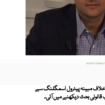
 خلاف مبینہ پیٹرول اسمگلنگ سے
انونی بحث دیکھنے میں آئی۔