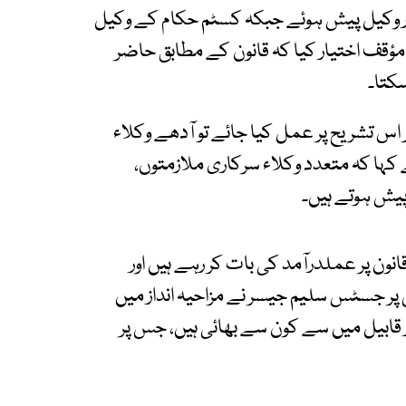
ر وکیل پیش ہوئے جبکہ کسٹم حکام کے وکیل
مؤقف اختیار کیا کہ قانون کے مطابق حاضر
کتا۔
اس تشریح پر عمل کیا جائے تو آدھے وکلاء
ا کہ متعدد وکلاء سرکاری ملازمتوں،
پیش ہوتے ہیں۔
ون پر عملدرآمد کی بات کر رہے ہیں اور
پر جسٹس سلیم جیسر نے مزاحیہ انداز میں
ر قابیل میں سے کون سے بھائی ہیں، جس پر