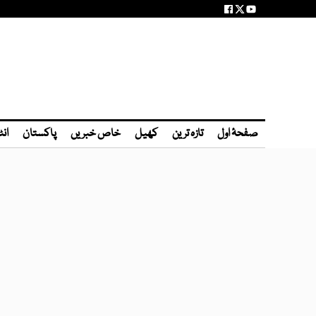
صفحۂ اول
تازہ ترین
کھیل
خاص خبریں
پاکستان
انٹ