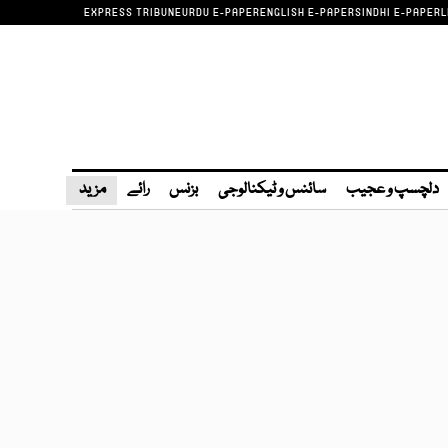
EXPRESS TRIBUNE
URDU E-PAPER
ENGLISH E-PAPER
SINDHI E-PAPER
L
دلچسپ و عجیب
سائنس و ٹیکنالوجی
بزنس
رائے
مزید