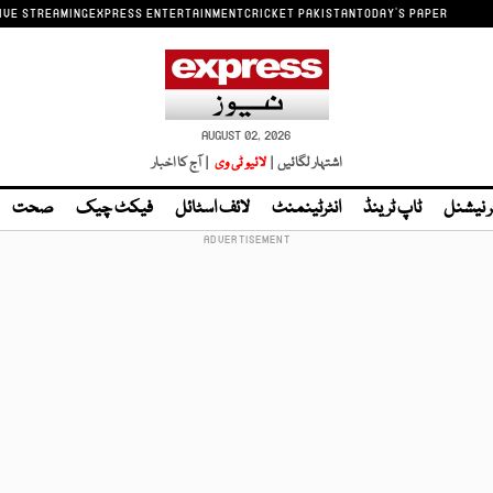
IVE STREAMING
EXPRESS ENTERTAINMENT
CRICKET PAKISTAN
TODAY'S PAPER
AUGUST 02, 2026
اشتہار لگائیں |
لائیو ٹی وی
| آج کا اخبار
ر نیشنل
ٹاپ ٹرینڈ
انٹرٹینمنٹ
لائف اسٹائل
فیکٹ چیک
صحت