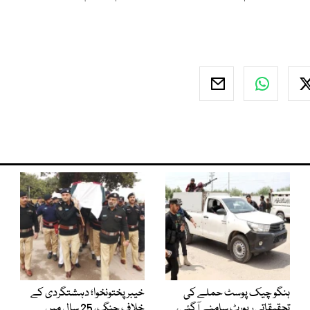
ہنگو چیک پوسٹ حملے کی
خیبرپختونخوا؛ دہشتگردی کے
تحقیقاتی رپورٹ سامنے آگئی،
خلاف جنگ، 25 سال میں