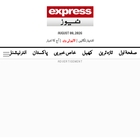
AUGUST 08, 2026
اشتہار لگائیں |
لائیو ٹی وی
| آج کا اخبار
صفحۂ اول
تازہ ترین
کھیل
خاص خبریں
پاکستان
انٹر نیشنل
ٹا