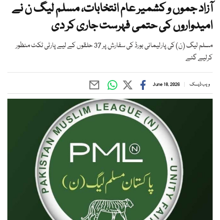
آزاد جموں و کشمیر عام انتخابات، مسلم لیگ ن نے
امیدواروں کی حتمی فہرست جاری کر دی
مسلم لیگ (ن) کی پارلیمانی بورڈ کی سفارش پر 37 حلقوں کے لیے پارٹی ٹکٹ منظور
کرلیے گئے
ویب ڈیسک
June 18, 2026