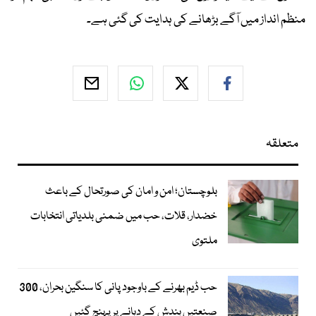
منظم انداز میں آگے بڑھانے کی ہدایت کی گئی ہے۔
متعلقہ
بلوچستان؛ امن و امان کی صورتحال کے باعث
خضدار، قلات، حب میں ضمنی بلدیاتی انتخابات
ملتوی
حب ڈیم بھرنے کے باوجود پانی کا سنگین بحران، 300
صنعتیں بندش کے دہانے پر پہنچ گئیں