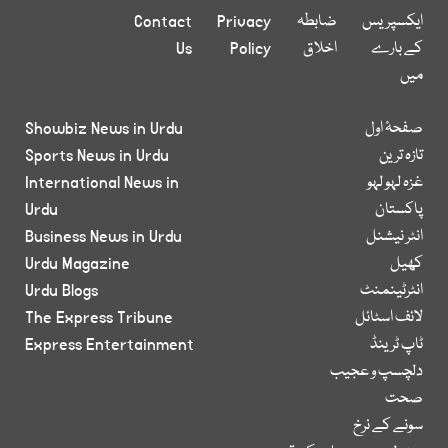
ایکسپریس
ضابطہ
Privacy
Contact
کے بارے
اخلاق
Policy
Us
میں
صفحۂ اول
Showbiz News in Urdu
تازہ ترین
Sports News in Urdu
غزہ لہو لہو
International News in
پاکستان
Urdu
انٹر نیشنل
Business News in Urdu
کھیل
Urdu Magazine
انٹرٹینمنٹ
Urdu Blogs
لائف اسٹائل
The Express Tribune
ٹاپ ٹرینڈ
Express Entertainment
دلچسپ و عجیب
صحت
سونے کے نرخ