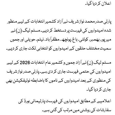
اعلان کر دیا گیا۔
پارٹی صدر محمد نواز شریف نے آزاد کشمیر انتخابات کے لیے منظور
شدہ امیدواروں کی فہرست پر دستخط کر دیے۔ مسلم لیگ (ن) نے
میرپور، بھمبر، کوٹلی، باغ، پونچھ، مظفرآباد، نیلم، حویلی اور جموں
سمیت مختلف حلقوں کے امیدواروں کو انتخابی ٹکٹ جاری کر دیے۔
مسلم لیگ (ن) نے آزاد جموں و کشمیر عام انتخابات 2026 کے لیے
امیدواروں کی حتمی فہرست جاری کر دی ہے۔ پارٹی صدر نواز شریف
کی منظوری کے بعد امیدواروں کے ناموں کا باضابطہ نوٹیفکیشن بھی
جاری کر دیا گیا۔
اعلامیے کے مطابق امیدواروں کی فہرست پارلیمانی بورڈ کی
سفارشات کی روشنی میں مرتب کی گئی ہے۔