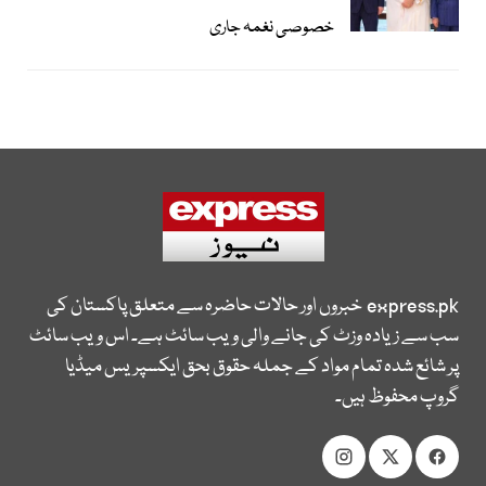
خصوصی نغمہ جاری
express.pk
خبروں اور حالات حاضرہ سے متعلق پاکستان کی
سب سے زیادہ وزٹ کی جانے والی ویب سائٹ ہے۔ اس ویب سائٹ
پر شائع شدہ تمام مواد کے جملہ حقوق بحق ایکسپریس میڈیا
گروپ محفوظ ہیں۔