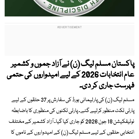
پاکستان مسلم لیگ (ن) نے آزاد جموں و کشمیر
عام انتخابات 2026 کے لیے امیدواروں کی حتمی
فہرست جاری کر دی۔
مسلم لیگ (ن) کی پارلیمانی بورڈ کی سفارش پر 37 حلقوں کے لیے
پارٹی ٹکٹ منظور کرلیے گئے۔ پارٹی ٹکٹوں کی منظوری کا باضابطہ
نوٹیفکیشن 18 جون 2026 کو جاری کیا گیا۔ آزاد کشمیر کے مختلف
انتخابی حلقوں کے لیے مسلم لیگ (ن) کے امیدواروں کے ناموں کا