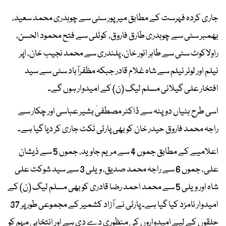
جاری کردہ فہرست کے مطابق میرپور سٹی سے چوہدری محمد سعید،
بھمبر سٹی سے چوہدری طارق فاروق، کوٹلی سے فتح محمود الحسن،
راولاکوٹ سٹی سے طاہر انور خان، پلندری سے محمد نجیب خان، اپر
نیلم اور لوئر نیلم سے شاہ غلام قادر جبکہ مظفرآباد سٹی سے سید
افتخار علی گیلانی مسلم لیگ (ن) کے امیدوار ہوں گے۔
اسی طرح ہٹیاں دوپٹہ سے ڈاکٹر مصطفیٰ بشیر عباسی اور چکار سے
راجہ محمد فاروق حیدر خان کو بھی پارٹی ٹکٹ جاری کر دیا گیا ہے۔
اعلامیے کے مطابق جموں 4 سے مریم جاوید، جموں 5 سے ذیشان
علی، جموں 6 سے راجہ محمد صدیق، ویلی 3 سے سید شوکت علی
شاہ اور ویلی 5 سے محمد احمد رضا قادری کو بھی مسلم لیگ (ن) کے
امیدوار نامزد کیا گیا ہے۔ پارٹی نے آزاد کشمیر کے مجموعی طور پر 37
حلقوں کے لیے امیدواروں کی منظوری دے دی ہے اور انتخابی مہم کو