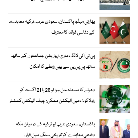
بھارتی میڈیا پاکستان، سعودی عرب، ترکیہ معاہدے
کے دفاعی فوائد کا معترف
پی ٹی آئی لانگ مارچ، اپوزیشن جماعتوں کے ساتھ
ساتھ پی پی پی سے بھی رابطے کا امکان
دھرنے کا مسئلہ حل ہوا تو 20 یا 21 اگست کو
راولاکوٹ میں الیکشن ممکن: چیف الیکشن کمشنر
پاکستان، سعودی عرب اور ترکیہ کے درمیان مکہ
دفاعی معاہدے کو تاریخی سنگ میل قرار،