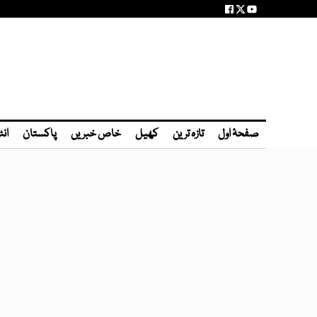
صفحۂ اول
تازہ ترین
کھیل
خاص خبریں
پاکستان
انٹ