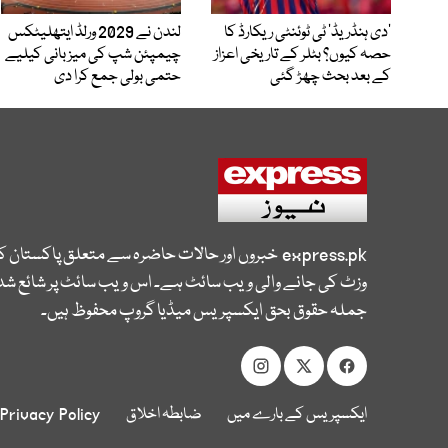
’دی ہنڈریڈ‘ ٹی ٹوئنٹی ریکارڈ کا
لندن نے 2029 ورلڈ ایتھلیٹکس
حصہ کیوں؟ بٹلر کے تاریخی اعزاز
چیمپئن شپ کی میزبانی کیلیے
کے بعد بحث چھڑ گئی
حتمی بولی جمع کرا دی
express.pk
خبروں اور حالات حاضرہ سے متعلق پاکستان 
وزٹ کی جانے والی ویب سائٹ ہے۔ اس ویب سائٹ پر شائع شدہ
جملہ حقوق بحق ایکسپریس میڈیا گروپ محفوظ ہیں۔
ایکسپریس کے بارے میں
ضابطہ اخلاق
Privacy Policy