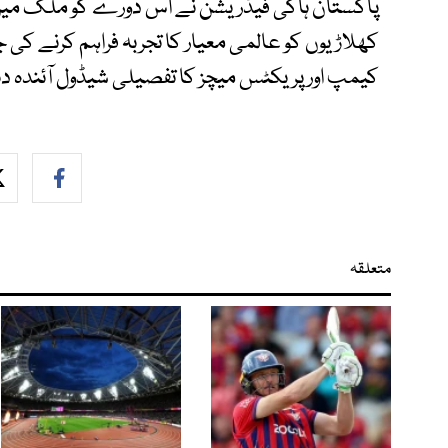
پاکستان ہاکی فیڈریشن نے اس دورے کو ملک میں بی
کھلاڑیوں کو عالمی معیار کا تجربہ فراہم کرنے کی 
کیمپ اور پریکٹس میچز کا تفصیلی شیڈول آئندہ دنو
متعلقہ