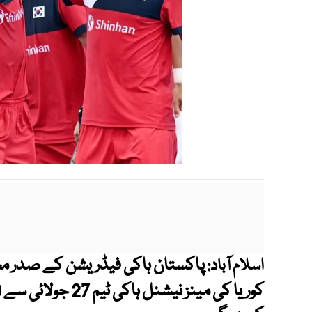
پاکستان ہاکی فیڈریشن کے صدر مح
اسلام آباد: