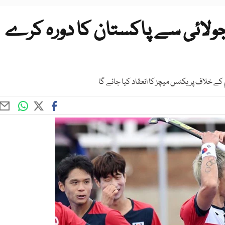
وبی کوریا کی ہاکی ٹیم 27 جولائی سے پاکستان کا دورہ کرے
کے خلاف پریکٹس میچز کا انعقاد کیا جائے گا