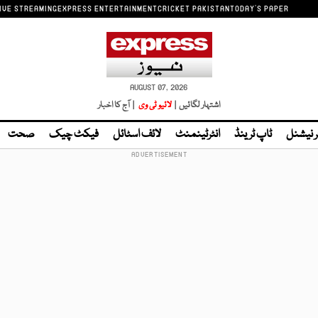
IVE STREAMING
EXPRESS ENTERTAINMENT
CRICKET PAKISTAN
TODAY'S PAPER
AUGUST 07, 2026
اشتہار لگائیں |
لائیو ٹی وی
| آج کا اخبار
ر نیشنل
ٹاپ ٹرینڈ
انٹرٹینمنٹ
لائف اسٹائل
فیکٹ چیک
صحت