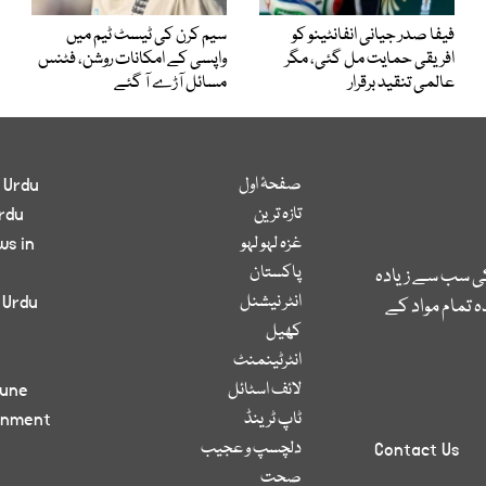
فیفا صدر جیانی انفانٹینو کو
سیم کرن کی ٹیسٹ ٹیم میں
افریقی حمایت مل گئی، مگر
واپسی کے امکانات روشن، فٹنس
عالمی تنقید برقرار
مسائل آڑے آ گئے
صفحۂ اول
 Urdu
تازہ ترین
rdu
غزہ لہو لہو
ws in
پاکستان
کی سب سے زیادہ
انٹر نیشنل
 Urdu
 تمام مواد کے
کھیل
انٹرٹینمنٹ
لائف اسٹائل
bune
ٹاپ ٹرینڈ
inment
دلچسپ و عجیب
Contact Us
صحت