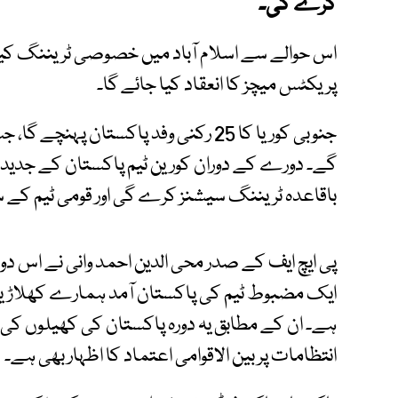
کرے گی۔
اس حوالے سے اسلام آباد میں خصوصی ٹریننگ کیم
پریکٹس میچز کا انعقاد کیا جائے گا۔
گے۔ دورے کے دوران کورین ٹیم پاکستان کے جدید ہا
باقاعدہ ٹریننگ سیشنز کرے گی اور قومی ٹیم کے
پی ایچ ایف کے صدر محی الدین احمد وانی نے اس دو
ایک مضبوط ٹیم کی پاکستان آمد ہمارے کھلاڑیوں 
ہے۔ ان کے مطابق یہ دورہ پاکستان کی کھیلوں کی س
انتظامات پر بین الاقوامی اعتماد کا اظہار بھی ہے۔