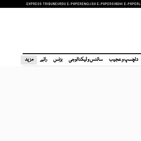
EXPRESS TRIBUNE
URDU E-PAPER
ENGLISH E-PAPER
SINDHI E-PAPER
L
دلچسپ و عجیب
سائنس و ٹیکنالوجی
بزنس
رائے
مزید