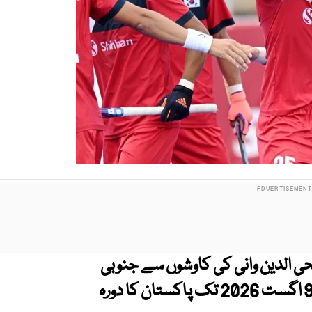
ی الدین وانی کی کاوشوں سے جنوبی
کوریا کی مینز نیشنل ہاکی ٹیم 27 جولائی سے 9 اگست 2026 تک پاکستان کا دورہ