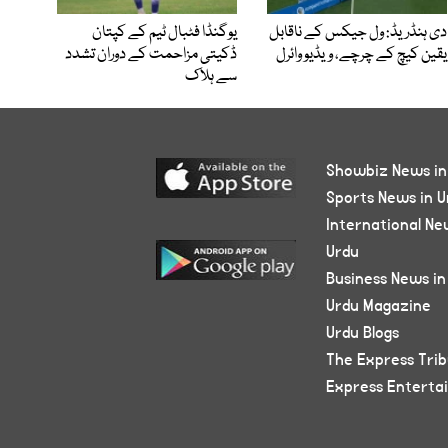
دی ہنڈریڈ: ول جیکس کے ناقابل
یوگنڈا فٹبال ٹیم کے کپتان
یقین کیچ کے چرچے، ویڈیو وائرل
ڈکیتی مزاحمت کے دوران تشدد
سے ہلاک
Showbiz News in
Sports News in U
International Ne
Urdu
Business News in
Urdu Magazine
Urdu Blogs
The Express Tri
Express Enterta