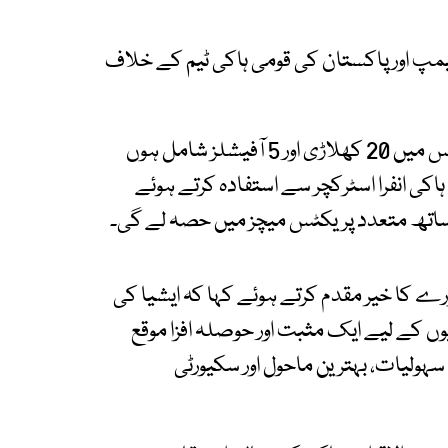
پ اور پاکستان کی قومی ہاکی ٹیم کے خلاف
جنوبی کوریا کا 25 رکنی وفد پاکستان پہنچے گا، جس میں 20 کھلاڑی اور 5 آفیشلز شامل ہوں
کی انفرا اسٹرکچر سے استفادہ کرتے ہوئے
 ساتھ متعدد پریکٹس میچز میں حصہ لے گی۔
رے کا خیر مقدم کرتے ہوئے کہا کہ ایشیا کی
کے لیے ایک مثبت اور حوصلہ افزا موقع
ہولیات، بہترین ماحول اور سکیورٹی