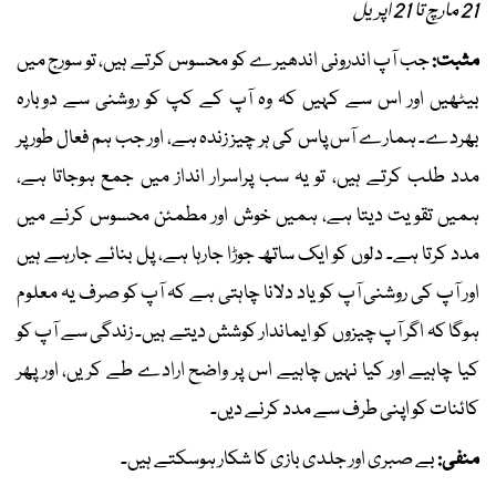
21 مارچ تا 21 اپریل
مثبت:
جب آپ اندرونی اندھیرے کو محسوس کرتے ہیں، تو سورج میں
بیٹھیں اور اس سے کہیں کہ وہ آپ کے کپ کو روشنی سے دوبارہ
بھردے۔ ہمارے آس پاس کی ہر چیز زندہ ہے، اور جب ہم فعال طور پر
مدد طلب کرتے ہیں، تو یہ سب پراسرار انداز میں جمع ہوجاتا ہے،
ہمیں تقویت دیتا ہے، ہمیں خوش اور مطمئن محسوس کرنے میں
مدد کرتا ہے۔ دلوں کو ایک ساتھ جوڑا جارہا ہے، پل بنائے جارہے ہیں
اور آپ کی روشنی آپ کو یاد دلانا چاہتی ہے کہ آپ کو صرف یہ معلوم
ہوگا کہ اگر آپ چیزوں کو ایماندار کوشش دیتے ہیں۔ زندگی سے آپ کو
کیا چاہیے اور کیا نہیں چاہیے اس پر واضح ارادے طے کریں، اور پھر
کائنات کو اپنی طرف سے مدد کرنے دیں۔
منفی:
بے صبری اور جلدی بازی کا شکار ہوسکتے ہیں۔