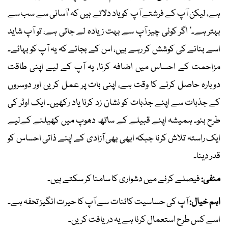
ہے، لیکن آپ کے فرشتے آپ کو یاد دلاتے ہیں کہ ’آسانی سے سب سے
بہتر ہے۔‘ اگر کوئی چیز آپ سے بہت زیادہ لے جاتی ہے، تو آپ شاید
اسے بنانے کی کوشش کر رہے ہیں، اس کے بجائے کہ یہ آپ کو بہائے۔
مزاحمت کے احساس میں اضافہ کرنا، یہ آپ کے لیے اپنی طاقت
دوبارہ حاصل کرنے کا وقت ہے، اپنی بات پر عمل کریں اور دوسروں
کے جذبات سے اپنے جذبات کو نشان زد کرنا یاد رکھیں۔ ایک اوٹر کی
طرح بنو۔ ہمیشہ اپنے قبیلے کے ساتھ دھوپ میں کھیلنے کےلیے
ایک راستہ تلاش کرنا جبکہ ابھی بھی آزادی کے اپنے ذاتی احساس کو
قدر دینا۔
منفی:
فیصلے کرنے میں دشواری کا سامنا کر سکتے ہیں۔
اہم خیال:
آپ کی حساسیت کائنات سے آپ کا حیرت انگیز تحفہ ہے۔
اسے کس طرح استعمال کرنا ہے یہ دریافت کریں۔