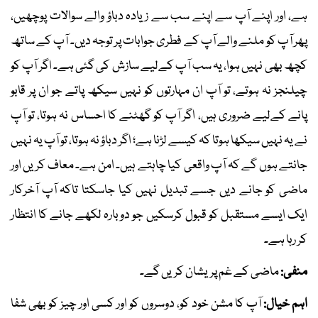
ہے، اور اپنے آپ سے اپنے سب سے زیادہ دباؤ والے سوالات پوچھیں،
پھر آپ کو ملنے والے آپ کے فطری جوابات پر توجہ دیں۔ آپ کے ساتھ
کچھ بھی نہیں ہوا، یہ سب آپ کےلیے سازش کی گئی ہے۔ اگر آپ کو
چیلنجز نہ ہوتے، تو آپ ان مہارتوں کو نہیں سیکھ پاتے جو ان پر قابو
پانے کےلیے ضروری ہیں، اگر آپ کو گھٹنے کا احساس نہ ہوتا، تو آپ
نے یہ نہیں سیکھا ہوتا کہ کیسے لڑنا ہے؛ اگر دباؤ نہ ہوتا، تو آپ یہ نہیں
جانتے ہوں گے کہ آپ واقعی کیا چاہتے ہیں۔ امن ہے۔ معاف کریں اور
ماضی کو جانے دیں جسے تبدیل نہیں کیا جاسکتا تاکہ آپ آخرکار
ایک ایسے مستقبل کو قبول کرسکیں جو دوبارہ لکھے جانے کا انتظار
کر رہا ہے۔
منفی:
ماضی کے غم پریشان کریں گے۔
اہم خیال:
آپ کا مشن خود کو، دوسروں کو اور کسی اور چیز کو بھی شفا