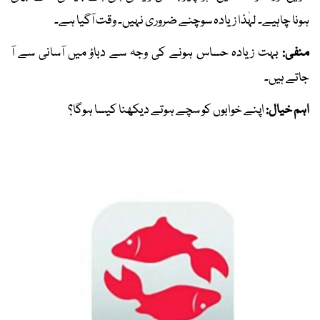
ہونا چاہیے۔ لہٰذا زیادہ سوچنے ضروری نہیں۔ وقت آگیا ہے۔
منفی:
بہت زیادہ حساس ہونے کی وجہ سے دباؤ میں آسانی سے آ
جاتے ہیں۔
اہم خیال:
اپنے خوابوں کو سچے ہوتے دیکھنا کیسا ہوگا؟