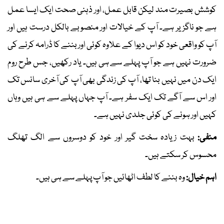
کوشش بصیرت مند لیکن قابل عمل، اور ذہنی صحت ایک ایسا عمل
ہے جو ناگزیر ہے۔ آپ کے خیالات اور منصوبے بالکل درست ہیں اور
آپ کو واقعی خود کو اس دیوا کے علاوہ کوئی اور بننے کا ڈرامہ کرنے کی
ضرورت نہیں ہے جو آپ پہلے سے ہی ہیں۔ یاد رکھیں، جس طرح روم
ایک دن میں نہیں بنا تھا، آپ کی زندگی بھی آپ کی آخری سانس تک
اور اس سے آگے تک ایک سفر ہے۔ آپ جہاں پہلے سے ہی ہیں وہاں
کہیں اور ہونے کی کوئی جلدی نہیں ہے۔
منفی:
بہت زیادہ سخت گیر اور خود کو دوسروں سے الگ تھلگ
محسوس کر سکتے ہیں۔
اہم خیال:
وہ بننے کا لطف اٹھائیں جو آپ پہلے سے ہی ہیں۔