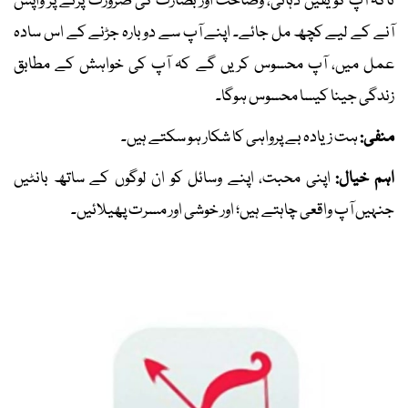
تاکہ آپ کو یقین دہانی، وضاحت اور بصارت کی ضرورت پڑنے پر واپس
آنے کے لیے کچھ مل جائے۔ اپنے آپ سے دوبارہ جڑنے کے اس سادہ
عمل میں، آپ محسوس کریں گے کہ آپ کی خواہش کے مطابق
زندگی جینا کیسا محسوس ہوگا۔
منفی:
ہت زیادہ بے پرواہی کا شکار ہو سکتے ہیں۔
اہم خیال:
اپنی محبت، اپنے وسائل کو ان لوگوں کے ساتھ بانٹیں
جنہیں آپ واقعی چاہتے ہیں؛ اور خوشی اور مسرت پھیلائیں۔