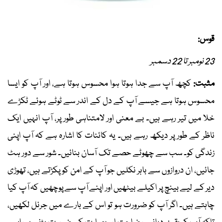
قوس:
23 نومبر تا 22 دسمبر
مثبت:
کچھ آپ سے جدا ہوتا ہوا محسوس ہوتا ہے، اور آپ کو ایسا
محسوس ہوتا ہے جیسے آپ کے دل کے اندر سے ٹوٹے ہوئے ٹکڑے
خلا میں تیر رہے ہیں۔ بے معنی اور لامتناہی طور پر، آپ انہیں ایک
ناظر کے طور پر دیکھ رہے ہیں۔ یہ کائنات کا اشارہ ہے کہ آپ اپنی
زندگی کو۔ سب سے چھوٹے حصے تک آسان بنائیں۔ شور سے دور ہٹ
جائیں، ان دروازوں سے باہر نکلیں جو آپ کے امن کو پکڑتے ہیں، تھوڑی
دیر کے لیے بینچ پر اکیلے بیٹھیں اور اپنے آپ سے پوچھیں کہ آپ کیا
چاہتے ہیں۔ اگر آپ کو ضرورت ہو تو اس کے بارے میں جرنل لکھیں،