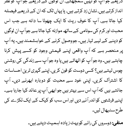
ذریعے جو آپ کو نہیں سمجھتے، ان لوگوں کے ذریعے جو آپ کو نظر
انداز کرتے ہیں، نشان زد کرتے ہیں، یا یہاں تک کہ ان کے ذریعے فیصلہ
کیا جاتا ہے، آپ کا خوف ریت کا ایک چھوٹا سا دانہ ہے جب اس
محبت اور کرم کی سونامی کے ساتھ موازنہ کیا جاتا ہے جو آپ ان لوگوں
کو دینے کے لیے تیار ہیں۔ جو وصول کرنے کے خواہشمند ہیں۔ یہ آپ
پر منحصر ہے کہ آپ واقعی اپنے قیمتی وجود کو کسے پیش کرنا
چاہتے ہیں۔ وہ جو آپ کو اٹھاتے ہیں یا وہ جو آپ سے زندگی کی روشنی
چوس لیتے ہیں؟ کسی دوست کو فون کریں، اپنے گہری ترین احساسات
کا اشتراک کریں، اپنی خود سے محبت کو دوبارہ ابھرنے دیں۔ آپ
جانتے ہیں کہ آپ اس سے بہتر ہیں جو ابھی آپ پر عائد کیا جارہا ہے۔
اپنے فرشتوں کو اندر آنے دیں اور اس سب کو کیک کے ایک ٹکڑے کی
طرح سنبھال لیں۔
منفی:
دوسروں کی رائے کو بہت زیادہ اہمیت دیتے ہیں۔