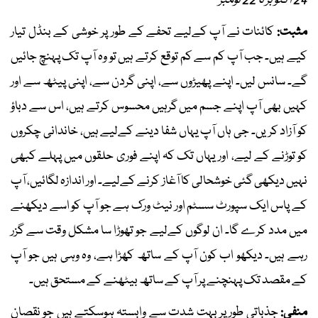
24 اکتوبر تا 22 نومبر
مثبت:
کائنات نے آپ کےلیے تحفے کے طور پر خوشی کے بنڈل تیار
کیے ہیں۔ جب آپ کم سے کم توقع کرتے ہیں تو وہ آپ تک پہنچ جائیں
گے۔ سانس لیں۔ اپنے پھیڑوں سے، اپنی گردن سے، اپنی پیٹھ سے اور
کہیں بھی آپ اپنے جسم میں گرہیں محسوس کرتے ہیں، اس سے دباؤ
کو آزاد کریں۔ جی ہاں آپ یہاں شفا دینے کےلیے ہیں، خاندانی چکروں
کو توڑنے کے لیے، اور یہاں تک کہ اپنے فوری حلقوں میں پہلے کبھی
نہیں دیکھی گئی خوشحالی کا آغاز کرنے کےلیے۔ اور اندازہ لگائیں، آپ
کے پاس ایک سپورٹ سسٹم اور نیٹ ورک ہے جو آپ کو اسے دیکھنے
میں مدد کرے گا۔ ان لوگوں کےلیے جو تھوڑا سا مشکل وقت سے گزر
رہے ہیں۔ دیکھو اب کون آپ کے ساتھ کھڑا ہے، وہ وہی ہیں جو آپ
کے مقصد تک پہنچنے پر آپ کے ساتھ بیٹھنے کے مستحق ہیں۔
منفی:
جذباتی طور پر بہت شدت سے وابستہ ہوسکتے ہیں جو نقصان