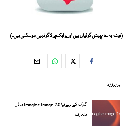
(نوٹ: یہ عام پیش گوئیاں ہیں اور ہر ایک پر لاگو نہیں ہوسکتی ہیں۔)
متعلقہ
گروک کے لیے نیا Imagine Image 2.0 ماڈل
متعارف