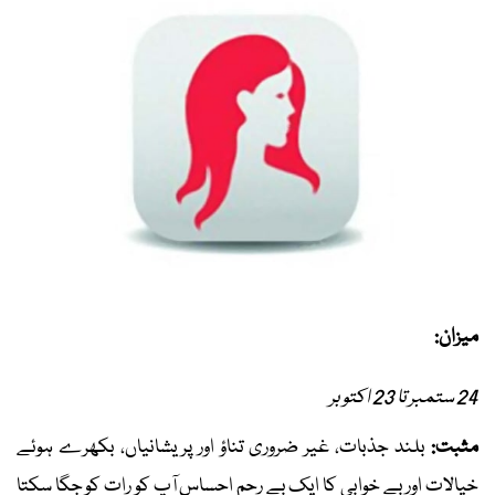
میزان:
24 ستمبر تا 23 اکتوبر
مثبت:
بلند جذبات، غیر ضروری تناؤ اور پریشانیاں، بکھرے ہوئے
خیالات اور بے خوابی کا ایک بے رحم احساس آپ کو رات کو جگا سکتا