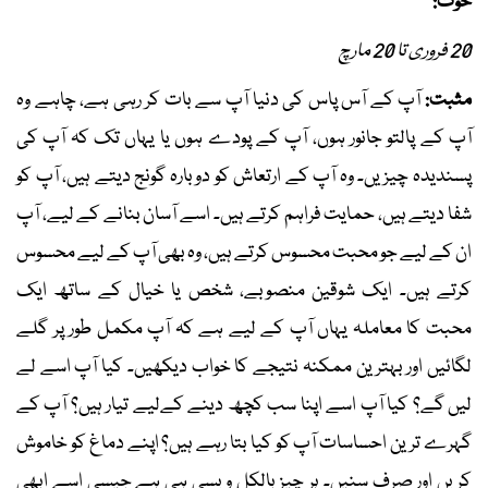
حوت:
20 فروری تا 20 مارچ
مثبت:
آپ کے آس پاس کی دنیا آپ سے بات کر رہی ہے، چاہے وہ
آپ کے پالتو جانور ہوں، آپ کے پودے ہوں یا یہاں تک کہ آپ کی
پسندیدہ چیزیں۔ وہ آپ کے ارتعاش کو دوبارہ گونج دیتے ہیں، آپ کو
شفا دیتے ہیں، حمایت فراہم کرتے ہیں۔ اسے آسان بنانے کے لیے، آپ
ان کے لیے جو محبت محسوس کرتے ہیں، وہ بھی آپ کے لیے محسوس
کرتے ہیں۔ ایک شوقین منصوبے، شخص یا خیال کے ساتھ ایک
محبت کا معاملہ یہاں آپ کے لیے ہے کہ آپ مکمل طور پر گلے
لگائیں اور بہترین ممکنہ نتیجے کا خواب دیکھیں۔ کیا آپ اسے لے
لیں گے؟ کیا آپ اسے اپنا سب کچھ دینے کےلیے تیار ہیں؟ آپ کے
گہرے ترین احساسات آپ کو کیا بتا رہے ہیں؟ اپنے دماغ کو خاموش
کریں اور صرف سنیں۔ ہر چیز بالکل ویسی ہی ہے جیسی اسے ابھی