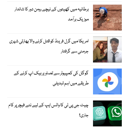
برطانیہ میں کھیتوں کے نیچے رومن دور کا شاندار
موزیک برآمد
امریکا میں گرل فرینڈ کو قتل کرنے والا بھارتی شہری
جرمنی سے گرفتار
گوگل کی کمپیوٹر سے تصاویر بیک اپ کرنے کے
طریقے میں اہم تبدیلی
چیٹ جی پی ٹی کا واٹس ایپ کے لیے نئے فیچر پر کام
جاری!