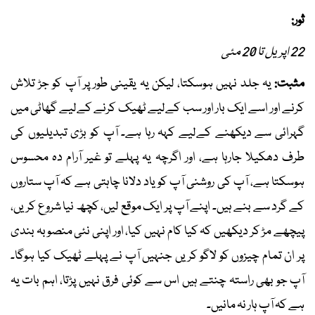
ثور:
22 اپریل تا 20 مئی
مثبت:
یہ جلد نہیں ہوسکتا، لیکن یہ یقینی طور پر آپ کو جڑ تلاش
کرنے اور اسے ایک بار اور سب کےلیے ٹھیک کرنے کےلیے گھاٹی میں
گہرائی سے دیکھنے کےلیے کہہ رہا ہے۔ آپ کو بڑی تبدیلیوں کی
طرف دھکیلا جارہا ہے، اور اگرچہ یہ پہلے تو غیر آرام دہ محسوس
ہوسکتا ہے، آپ کی روشنی آپ کو یاد دلانا چاہتی ہے کہ آپ ستاروں
کے گرد سے بنے ہیں۔ اپنے آپ پر ایک موقع لیں، کچھ نیا شروع کریں،
پیچھے مڑ کر دیکھیں کہ کیا کام نہیں کیا، اور اپنی نئی منصوبہ بندی
پر ان تمام چیزوں کو لاگو کریں جنہیں آپ نے پہلے ٹھیک کیا ہوگا۔
آپ جو بھی راستہ چنتے ہیں اس سے کوئی فرق نہیں پڑتا، اہم بات یہ
ہے کہ آپ ہار نہ مانیں۔