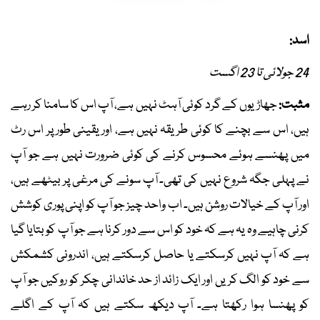
اسد:
24 جولائی تا 23 اگست
مثبت:
جھاڑیوں کے گرد کوئی آہٹ نہیں ہے، آپ اس کا سامنا کر رہے
ہیں، اس سے بچنے کا کوئی طریقہ نہیں ہے، اور یقینی طور پر اس رٹ
میں پھنسے ہوئے محسوس کرنے کی کوئی ضرورت نہیں ہے جو آپ
نے پہلی جگہ شروع نہیں کی تھی۔ آپ سونے کی مرغی پر بیٹھے ہیں،
اور آپ کے خیالات روشن ہیں۔ اب واحد چیز جو آپ کو اپنی پوری کوشش
کرنی چاہیے وہ یہ ہے کہ خود کو اس سے دور کرنا ہے جو آپ کو بتایا گیا
ہے کہ آپ نہیں کرسکتے یا حاصل کرسکتے ہیں، اندرونی کشمکش
سے خود کو الگ کریں اور ایک زائد از حد خاندانی چکر کو روکیں جو آپ
کو پھنسا ہوا رکھتا ہے۔ آپ دیکھ سکتے ہیں کہ آپ کے اگلے