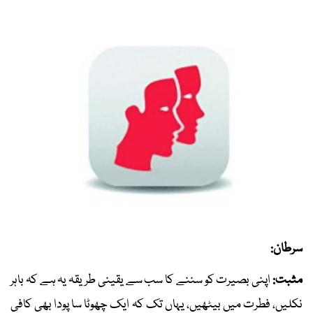
سرطان:
مثبت:
اپنی بصیرت کو سننے کا سب سے یقینی طریقہ یہ ہے کہ باہر
نکلیں، فطرت میں بیٹھیں، یہاں تک کہ ایک چھوٹا سا پودا بھی کافی