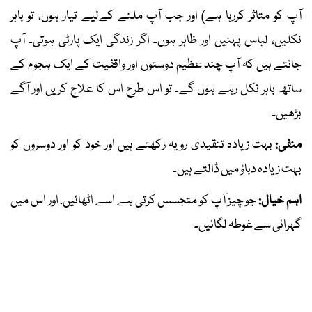
آپ کو متاثر کررہا ہے) اور جب آپ ملنے کےلیے تیار ہوں، تو باہر
نکلیں، لباس پہنیں اور ظاہر ہوں۔ اگر زندگی ایک پارٹی ہوتی۔ آپ
جانتے ہیں کہ آپ چند عظیم دوستوں اور واقفیت کے ایک ہجوم کے
ساتھ باہر نکل رہے ہوں گے۔ تو اس طرح اس کا علاج کریں اور آگے
بڑھیں۔
منفی:
بہت زیادہ تنقیدی رویہ رکھتے ہیں اور خود کو اور دوسروں کو
بہت زیادہ دباؤ میں ڈالتے ہیں۔
اہم خیال:
جو چیز آپ کو متجسس کرتی ہے اسے اٹھائیں، اور اس میں
گہرائی سے غوطہ لگائیں۔