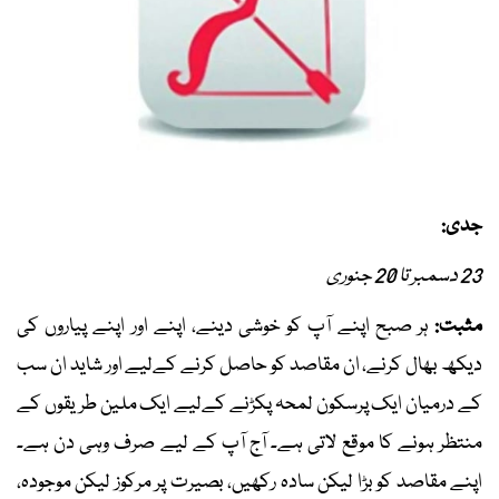
جدی:
23 دسمبر تا 20 جنوری
مثبت:
ہر صبح اپنے آپ کو خوشی دینے، اپنے اور اپنے پیاروں کی
دیکھ بھال کرنے، ان مقاصد کو حاصل کرنے کےلیے اور شاید ان سب
کے درمیان ایک پرسکون لمحہ پکڑنے کےلیے ایک ملین طریقوں کے
منتظر ہونے کا موقع لاتی ہے۔ آج آپ کے لیے صرف وہی دن ہے۔
اپنے مقاصد کو بڑا لیکن سادہ رکھیں، بصیرت پر مرکوز لیکن موجودہ،