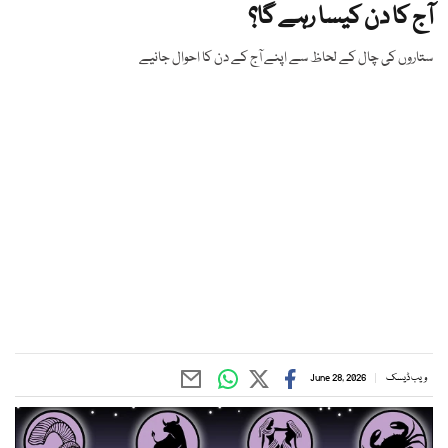
آج کا دن کیسا رہے گا؟
ستاروں کی چال کے لحاظ سے اپنے آج کے دن کا احوال جانیے
ویب ڈیسک
June 28, 2026