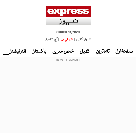
AUGUST 10, 2026
اشتہار لگائیں |
لائیو ٹی وی
| آج کا اخبار
صفحۂ اول
تازہ ترین
کھیل
خاص خبریں
پاکستان
انٹر نیشنل
ٹا