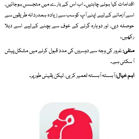
اقدامات کیا ہونے چاہئیں۔ اب اس کے بارے میں متجسس ہوجائیں،
اسے آزمانے کےلیے اپنے آپ کو سب سے زیادہ ہمدردانہ طریقوں سے
حوصلہ دیں، اور دوبارہ گرنے کے خوف سے بچنے کےلیے اسے دبلا
رکھیں۔
منفی:
غرور کی وجہ سے دوسروں کی مدد قبول کرنے میں مشکل پیش
آ سکتی ہے۔
اہم خیال:
آہستہ آہستہ تعمیر کریں، لیکن یقینی طور پر۔