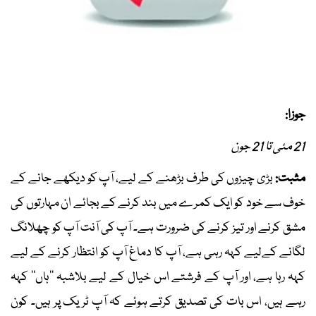
جوزا:
21 مئی تا 21 جون
مثبت:
بڑی چیزوں کی طرف بڑھنے کے لیے، آپ کو دیکھے جانے کے
خوف سے خود کو ایک کمرے میں بند کرنے کے بجائے ان مہارتوں کی
مشق کرنے اور تیز کرنے کی ضرورت ہے۔ آپ کی آنت آپ کو چھلانگ
لگانے کےلیے کہہ رہی ہے، آپ کا دماغ آپ کو انتظار کرنے کے لیے
کہہ رہا ہے، اور آپ کے فرشتے اس خیال کے لیے بلاشبہ ’’ہاں‘‘ کہہ
رہے ہیں، اس بات کی تصدیق کرتے ہوئے کہ آپ ٹریک پر ہیں۔ کون