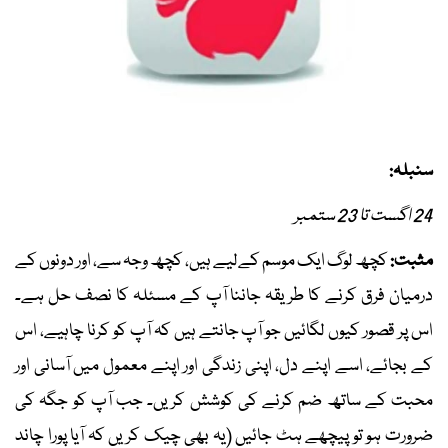
سنبلہ:
24 اگست تا 23 ستمبر
مثبت:
کچھ لوگ ایک موسم کےلیے ہیں، کچھ وجہ سے، اور دونوں کے
درمیان فرق کرنے کا طریقہ جاننا آپ کے مسئلہ کا نصف حل ہے۔
اس پر قصور کیوں لگائیں جو آپ جانتے ہیں کہ آپ کو کرنا چاہیے، اس
کے بجائے، اسے اپنے دل، اپنی زندگی اور اپنے معمول میں آسانی اور
محبت کے ساتھ ضم کرنے کی کوشش کریں۔ جب آپ کو جگہ کی
ضرورت ہو تو پیچھے ہٹ جائیں (یہ بھی چیک کریں کہ آیا پورا چاند