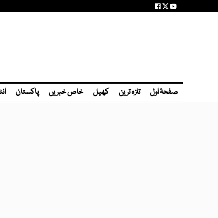
صفحۂ اول
تازہ ترین
کھیل
خاص خبریں
پاکستان
انٹ