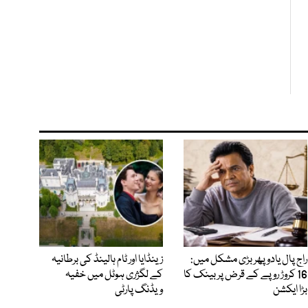
راج پال یادو پھر بڑی مشکل میں:
زینڈایا اور ٹام ہالینڈ کی برطانیہ
16 کروڑ روپے کے قرض پر بینک کا
کے لگژری ہوٹل میں خفیہ
بڑا ایکشن
ویڈنگ پارٹی