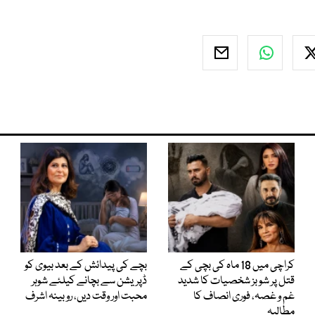
کراچی میں 18 ماہ کی بچی کے
بچے کی پیدائش کے بعد بیوی کو
قتل پر شوبز شخصیات کا شدید
ڈپریشن سے بچانے کیلئے شوہر
غم و غصہ، فوری انصاف کا
محبت اور وقت دیں، روبینہ اشرف
مطالبہ