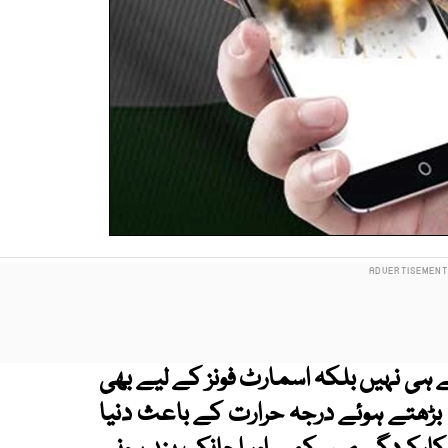
 ہی نہیں بلکہ اسمارٹ فونز کے لیے بھی
ہ بڑھتے ہوئے درجہ حرارت کے باعث دنیا