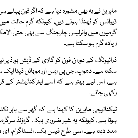
ماہرین نے یہ بھی مشورہ دیا ہے کہ اگر فون پہلے ہی 
ڈیوائس کو ٹھنڈا ہونے دیں، کیونکہ گرم حالت میں 
گرمیوں میں وائرلیس چارجنگ سے بھی حتیٰ الامکان
زیادہ گرم ہو سکتا ہے۔
ڈرائیونگ کے دوران فون کو گاڑی کے ڈیش بورڈ پر ن
سکتا ہے۔ دھوپ، جی پی ایس اور موبائل ڈیٹا ایک 
ہے، اس لیے بہتر ہے کہ اسے ایئرکنڈیشنر کے قر
رکھی جائے۔
ٹیکنالوجی ماہرین کا کہنا ہے کہ گھر سے باہر نکل
ہوتا ہے، کیونکہ یہ غیر ضروری بیک گراؤنڈ سرگرم
مدد دیتا ہے۔ اسی طرح فیس بک، انسٹاگرام، ای م