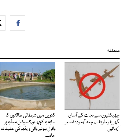
متعلقہ
چھپکلیوں سے نجات کے آسان
کنویں میں شیطانی طاقتوں کا
گھریلو طریقے، چند آزمودہ تدابیر
سایہ یا کچھ اور؟ سوشل میڈیا پر
آزمائیں
وائرل ہونے والی ویڈیو کی حقیقت
جانیے