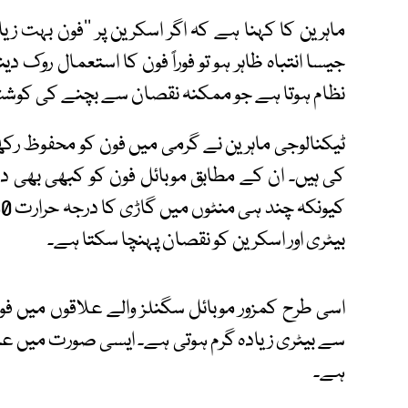
جیسا انتباہ ظاہر ہو تو فوراً فون کا استعمال روک 
نظام ہوتا ہے جو ممکنہ نقصان سے بچنے کی کوشش 
ٹیکنالوجی ماہرین نے گرمی میں فون کو محفوظ رکھن
کی ہیں۔ ان کے مطابق موبائل فون کو کبھی بھی د
بیٹری اور اسکرین کو نقصان پہنچا سکتا ہے۔
اسی طرح کمزور موبائل سگنلز والے علاقوں میں 
سے بیٹری زیادہ گرم ہوتی ہے۔ ایسی صورت میں عارضی
ہے۔