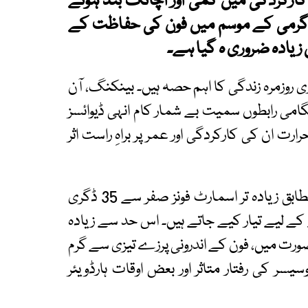
، کارکردگی میں کمی اور اچانک بند ہونے
 گرمی کے موسم میں فون کی حفاظت کے
 زیادہ ضروری ہ گیا ہے۔
 روزمرہ زندگی کا اہم حصہ ہیں۔ بینکنگ، آن
ہنگامی رابطوں سمیت بے شمار کام انہی ڈیوائسز
رت ان کی کارکردگی اور عمر پر براہِ راست اثر
ٹیکنالوجی میگزین لیول اپ کی ایک رپورٹ کے مطابق زیادہ تر اسمارٹ فونز صفر سے 35 ڈگری
کے لیے تیار کیے جاتے ہیں۔ اس حد سے زیادہ
صورت میں، فون کے اندرونی پرزے تیزی سے گرم
ر کی رفتار متاثر اور بعض اوقات ہارڈویئر