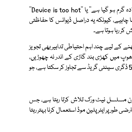
ماہرین کا کہنا ہے کہ اگر اسکرین پر ’’فون بہت زیادہ گرم ہو گیا ہے‘‘ یا ’’Device is too hot‘‘
دینا چاہیے، کیونکہ یہ دراصل ڈیوائس کا حفاظتی
کر رہا ہوتا ہے۔
ے کے لیے چند اہم احتیاطی تدابیر بھی تجویز
ھوپ میں کھڑی بند گاڑی کے اندر نہ چھوڑیں،
کیونکہ چند ہی منٹوں میں گاڑی کا درجہ حرارت 50 ڈگری سینٹی گریڈ سے تجاوز کر سکتا ہے، جو
فون مسلسل نیٹ ورک تلاش کرتا رہتا ہے، جس
 طور پر ایئرپلین موڈ استعمال کرنا بہتر رہتا