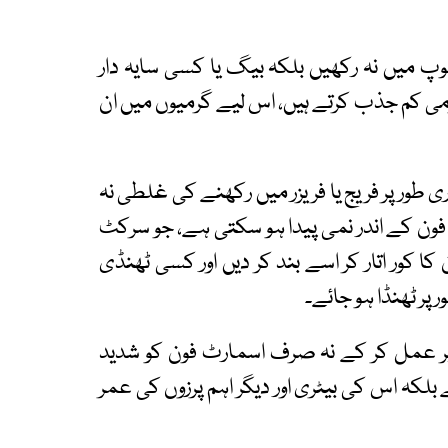
وپ میں نہ رکھیں بلکہ بیگ یا کسی سایہ دار
می کم جذب کرتے ہیں، اس لیے گرمیوں میں ان
ی طور پر فریج یا فریزر میں رکھنے کی غلطی نہ
فون کے اندر نمی پیدا ہو سکتی ہے، جو سرکٹ
کور اتار کر اسے بند کر دیں اور کسی ٹھنڈی
 پر ٹھنڈا ہو جائے۔
 پر عمل کر کے نہ صرف اسمارٹ فون کو شدید
کہ اس کی بیٹری اور دیگر اہم پرزوں کی عمر