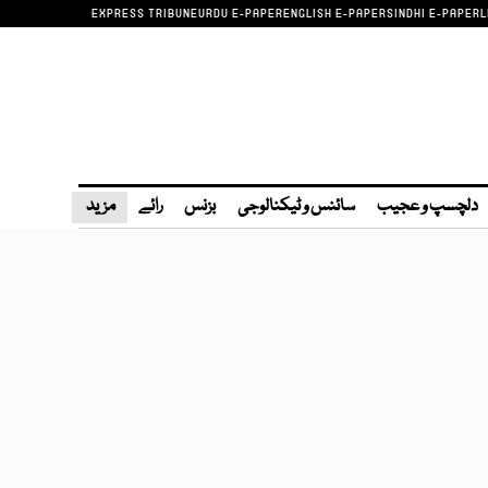
EXPRESS TRIBUNE
URDU E-PAPER
ENGLISH E-PAPER
SINDHI E-PAPER
L
دلچسپ و عجیب
سائنس و ٹیکنالوجی
بزنس
رائے
مزید