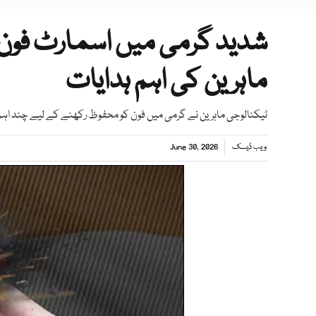
شدید گرمی میں اسمارٹ فون
ماہرین کی اہم ہدایات
ٹیکنالوجی ماہرین نے گرمی میں فون کو محفوظ رکھنے کے لیے چند اہم ا
ویب ڈیسک
June 30, 2026