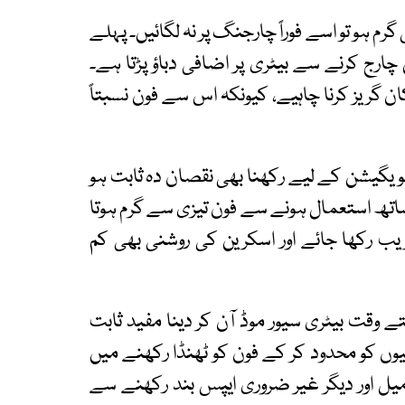
گرم ہو تو اسے فوراً چارجنگ پر نہ لگائیں۔ پہلے
چارج کرنے سے بیٹری پر اضافی دباؤ پڑتا ہے۔
 گریز کرنا چاہیے، کیونکہ اس سے فون نسبتاً
یویگیشن کے لیے رکھنا بھی نقصان دہ ثابت ہو
ساتھ استعمال ہونے سے فون تیزی سے گرم ہوتا
یب رکھا جائے اور اسکرین کی روشنی بھی کم
تے وقت بیٹری سیور موڈ آن کر دینا مفید ثابت
یوں کو محدود کر کے فون کو ٹھنڈا رکھنے میں
یل اور دیگر غیر ضروری ایپس بند رکھنے سے