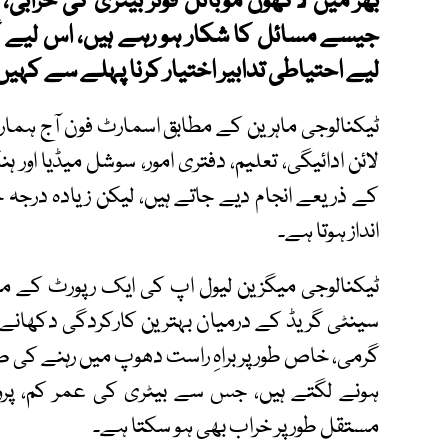
بھر میں لاکھوں موبائل فونز بیٹری کی خرابی
جیسے مسائل کا شکار ہو رہے ہیں، اس لیے
لیے احتیاطی تدابیر اختیار کرنا پہلے سے کہیں
ٹیکنالوجی ماہرین کے مطابق اسمارٹ فون آج ہماری
لائن ادائیگی، تعلیم، دفتری امور، سوشل میڈیا اور 
کے ذریعے انجام دیے جاتے ہیں، لیکن زیادہ درجہ حرا
انداز ہوتا ہے۔
سینٹی گریڈ کے درمیان بہترین کارکردگی دکھانے 
گرمی، خاص طور پر براہِ راست دھوپ میں رہنے کی 
ہونے لگتے ہیں، جس سے بیٹری کی عمر کم، پروسیس
مستقل طور پر خراب بھی ہو سکتا ہے۔