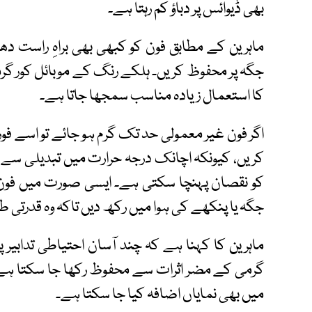
بھی ڈیوائس پر دباؤ کم رہتا ہے۔
ماہرین کے مطابق فون کو کبھی بھی براہِ راست دھ
جگہ پر محفوظ کریں۔ ہلکے رنگ کے موبائل کور گر
کا استعمال زیادہ مناسب سمجھا جاتا ہے۔
اگر فون غیر معمولی حد تک گرم ہو جائے تو اسے فور
کریں، کیونکہ اچانک درجہ حرارت میں تبدیلی سے 
کو نقصان پہنچا سکتی ہے۔ ایسی صورت میں فون کا 
جگہ یا پنکھے کی ہوا میں رکھ دیں تاکہ وہ قدرتی طور
ماہرین کا کہنا ہے کہ چند آسان احتیاطی تدابیر
گرمی کے مضر اثرات سے محفوظ رکھا جا سکتا ہے بل
میں بھی نمایاں اضافہ کیا جا سکتا ہے۔