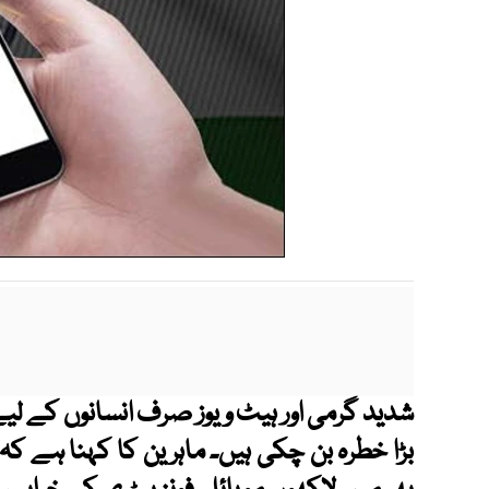
شدید گرمی اور ہیٹ ویوز صرف انسانوں کے لیے
بڑا خطرہ بن چکی ہیں۔ ماہرین کا کہنا ہے ک