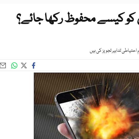
 کو کیسے محفوظ رکھا جائے؟
حتیاطی تدابیر تجویز کی ہیں