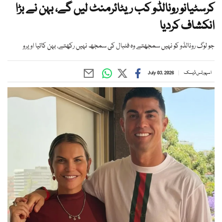
کرسٹیانو رونالڈو کب ریٹائرمنٹ لیں گے، بہن نے بڑا
انکشاف کردیا
جو لوگ رونالڈو کو نہیں سمجھتے وہ فٹبال کی سمجھ نہیں رکھتے، بہن کاتیا اویرو
اسپورٹس ڈیسک
July 03, 2026