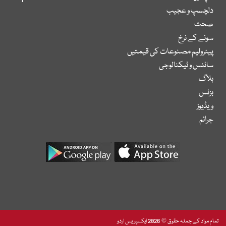
دلچسپ و عجیب
صحت
سونے کے نرخ
پیٹرولیم مصنوعات کی قیمتیں
سائنس و ٹیکنالوجی
بلاگ
بزنس
ویڈیوز
جرائم
تمام مواد کے جملہ حقوق © 2026 ایکسپریس اردو