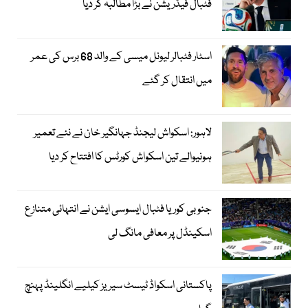
فٹبال فیڈریشن نے بڑا مطالبہ کر دیا
اسٹار فٹبالر لیونل میسی کے والد 68 برس کی عمر
میں انتقال کر گئے
لاہور: اسکواش لیجنڈ جہانگیر خان نے نئے تعمیر
ہونیوالے تین اسکواش کورٹس کا افتتاح کر دیا
جنوبی کوریا فٹبال ایسوسی ایشن نے انتہائی متنازع
اسکینڈل پر معافی مانگ لی
پاکستانی اسکواڈ ٹیسٹ سیریز کیلیے انگلینڈ پہنچ