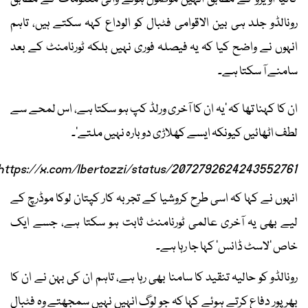
رونالڈو جلد ہی بین الاقوامی فٹبال کو الوداع کہہ سکتے ہیں، تاہم
انہوں نے واضح کیا کہ یہ فیصلہ فوری نہیں بلکہ ٹورنامنٹ کے بعد
سامنے آ سکتا ہے۔
ان کا کہنا تھا کہ ’یہ ان کا آخری ورلڈ کپ ہو سکتا ہے، اس لمحے سے
لطف اٹھائیں کیونکہ ایسے کھلاڑی دوبارہ نہیں ملتے‘۔
https://x.com/lbertozzi/status/2072792624243552761
انہوں نے کہا کہ اسی طرح کروشیا کے تجربہ کار کپتان لوکا موڈرچ کے
لیے بھی یہ آخری عالمی ٹورنامنٹ ثابت ہو سکتا ہے، جسے ایک
خاص ’لاسٹ ڈانس‘ کہا جا رہا ہے۔
رونالڈو کو حالیہ تنقید کا سامنا بھی رہا ہے، تاہم ان کی بہن نے ان کا
بھرپور دفاع کرتے ہوئے کہا کہ جو لوگ انہیں نہیں سمجھتے وہ فٹبال