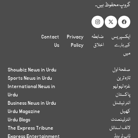
گروپ محفوظ ہیں۔
ایکسپریس
ضابطہ
Privacy
Contact
کے بارے
اخلاق
Policy
Us
میں
صفحۂ اول
Showbiz News in Urdu
تازہ ترین
Sports News in Urdu
غزہ لہو لہو
International News in
پاکستان
Urdu
انٹر نیشنل
Business News in Urdu
کھیل
Urdu Magazine
انٹرٹینمنٹ
Urdu Blogs
لائف اسٹائل
The Express Tribune
ٹاپ ٹرینڈ
Express Entertainment