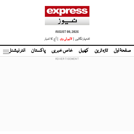
AUGUST 08, 2026
اشتہار لگائیں |
لائیو ٹی وی
| آج کا اخبار
صفحۂ اول
تازہ ترین
کھیل
خاص خبریں
پاکستان
انٹر نیشنل
ٹا