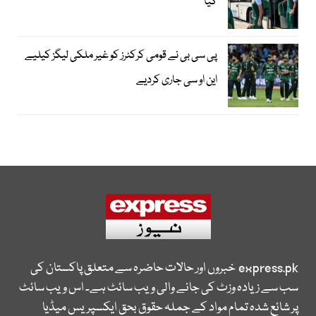
گیا
پی سی بی نے قومی کرکٹرز کو غیر ملکی لیگز کیلیے
این او سی جاری کردیے
express.pk
خبروں اور حالات حاضرہ سے متعلق پاکستان کی
سب سے زیادہ وزٹ کی جانے والی ویب سائٹ ہے۔ اس ویب سائٹ
پر شائع شدہ تمام مواد کے جملہ حقوق بحق ایکسپریس میڈیا