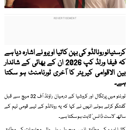
کرسٹیانو رونالڈو کی بہن کاتیا اویرو نے اشارہ دیا ہے
کہ فیفا ورلڈ کپ 2026 ان کے بھائی کے شاندار
بین الاقوامی کیریئر کا آخری ٹورنامنٹ ہو سکتا
ہے۔
ٹورنٹو میں پرتگال اور کروشیا کے درمیان راؤنڈ آف 32 میچ سے قبل
گفتگو کرتے ہوئے انہوں نے کہا کہ یہ رونالڈو کے لیے قومی ٹیم کے
ساتھ ’لاسٹ ڈانس‘ ثابت ہو سکتا ہے۔
کاتیا اویرو کے مطابق انہیں موصول ہونے والی معلومات کے مطابق