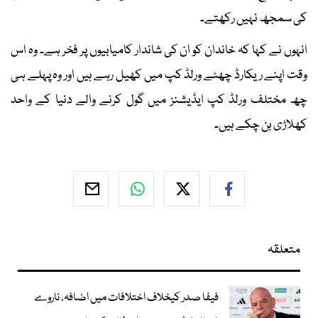
کی سمجھ نہیں رکھتے۔
انہوں نے کہا کہ خاندان کو ان کی شاندار کامیابیوں پر فخر ہے۔ وہ اس
وقت اپنے ریکارڈ چھٹے ورلڈ کپ میں کھیل رہے ہیں اور وہ پہلے ہی
چھ مختلف ورلڈ کپ ایڈیشنز میں گول کرنے والے دنیا کے واحد
کھلاڑی بن چکے ہیں۔
متعلقہ
فیفا صدر کیخلاف اختلافات میں اضافہ، ناروے