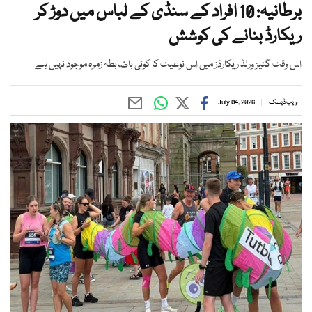
برطانیہ: 10 افراد کے سنڈی کے لباس میں دوڑ کر
ریکارڈ بنانے کی کوشش
اس وقت گنیز ورلڈ ریکارڈز میں اس نوعیت کا کوئی باضابطہ زمرہ موجود نہیں ہے
ویب ڈیسک
July 04, 2026