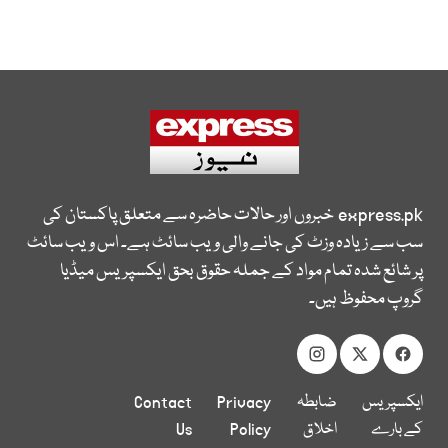
express.pk
خبروں اور حالات حاضرہ سے متعلق پاکستان کی
سب سے زیادہ وزٹ کی جانے والی ویب سائٹ ہے۔ اس ویب سائٹ
پر شائع شدہ تمام مواد کے جملہ حقوق بحق ایکسپریس میڈیا
گروپ محفوظ ہیں۔
ایکسپریس
ضابطہ
Privacy
Contact
کے بارے
اخلاق
Policy
Us