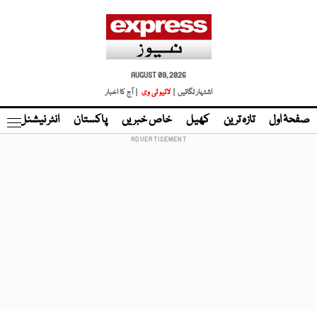
AUGUST 09, 2026
اشتہار لگائیں |
لائیو ٹی وی
| آج کا اخبار
صفحۂ اول
تازہ ترین
کھیل
خاص خبریں
پاکستان
انٹر نیشنل
ٹا