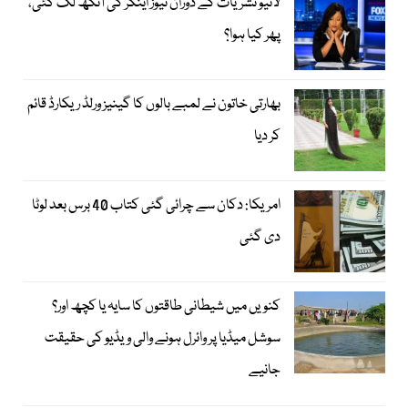
لائیو نشریات کے دوران نیوز اینکر کی آنکھ لگ گئی،
پھر کیا ہوا؟
بھارتی خاتون نے لمبے بالوں کا گینیز ورلڈ ریکارڈ قائم
کر دیا
امریکا: دکان سے چرائی گئی کتاب 40 برس بعد لوٹا
دی گئی
کنویں میں شیطانی طاقتوں کا سایہ یا کچھ اور؟
سوشل میڈیا پر وائرل ہونے والی ویڈیو کی حقیقت
جانیے