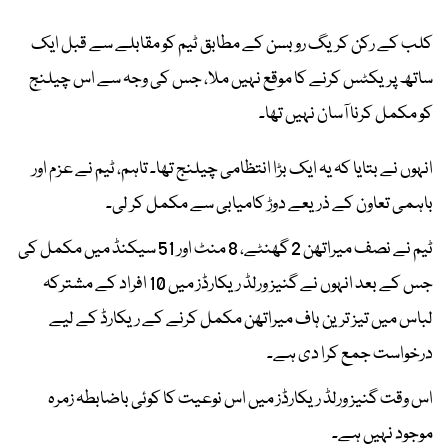
کلب کے رکن کریگ روبسن کے مطابق ٹیم کو مقابلے سے قبل ایک
ساتھ پریکٹس کرنے کا موقع نہیں ملا، جس کی وجہ سے اس چیلنج
کو مکمل کرنا آسان نہیں تھا۔
انہوں نے بتایا کہ یہ ایک بڑا انتظامی چیلنج تھا۔ تاہم، ٹیم نے عزم اور
باہمی تعاون کے ذریعے دوڑ کامیابی سے مکمل کر لی۔
ٹیم نے نصف میراتھن 2 گھنٹے، 8 منٹ اور 51 سیکنڈ میں مکمل کی
جس کے بعد انہوں نے گنیز ورلڈ ریکارڈز میں 10 افراد کے مشترکہ
لباس میں تیز ترین ہاف میراتھن مکمل کرنے کے ریکارڈ کے لیے
درخواست جمع کرا دی ہے۔
اس وقت گنیز ورلڈ ریکارڈز میں اس نوعیت کا کوئی باضابطہ زمرہ
موجود نہیں ہے۔