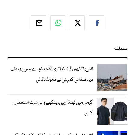
متعلقہ
اٹلی: لاکھوں ڈالر کا لاٹری ٹکٹ کچرے میں پھینک
دیا، صفائی کمپنی نے ڈھونڈ نکالی
گرمی میں ٹھنڈا رہیں، پنکھے والی شرٹ استعمال
کریں