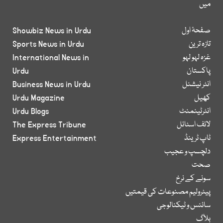
میں
صفحۂ اول
Showbiz News in Urdu
تازہ ترین
Sports News in Urdu
غزہ لہو لہو
International News in
پاکستان
Urdu
انٹر نیشنل
Business News in Urdu
کھیل
Urdu Magazine
انٹرٹینمنٹ
Urdu Blogs
لائف اسٹائل
The Express Tribune
ٹاپ ٹرینڈ
Express Entertainment
دلچسپ و عجیب
صحت
سونے کے نرخ
پیٹرولیم مصنوعات کی قیمتیں
سائنس و ٹیکنالوجی
بلاگ