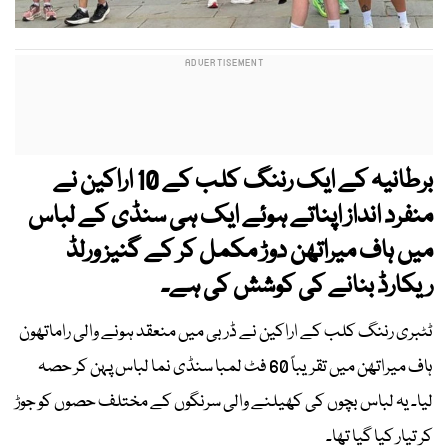
برطانیہ کے ایک رننگ کلب کے 10 اراکین نے
منفرد انداز اپناتے ہوئے ایک ہی سنڈی کے لباس
میں ہاف میراتھن دوڑ مکمل کر کے گنیز ورلڈ
ریکارڈ بنانے کی کوشش کی ہے۔
ٹٹبری رننگ کلب کے اراکین نے ڈربی میں منعقد ہونے والی راماتھون
ہاف میراتھن میں تقریباً 60 فٹ لمبا سنڈی نما لباس پہن کر حصہ
لیا۔ یہ لباس بچوں کی کھیلنے والی سرنگوں کے مختلف حصوں کو جوڑ
کر تیار کیا گیا تھا۔