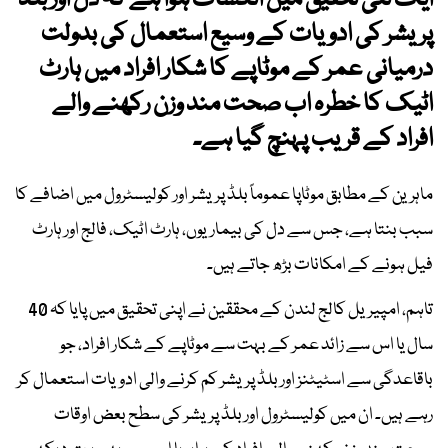
ایک نئی تحقیق میں انکشاف ہوا ہے کہ دل اور بلڈ
پریشر کی ادویات کے وسیع استعمال کی بدولت
درمیانی عمر کے موٹاپے کا شکار افراد میں ہارٹ
اٹیک کا خطرہ اب صحت مند وزن رکھنے والے
افراد کے قریب پہنچ گیا ہے۔
ماہرین کے مطابق موٹاپا عموماً بلڈ پریشر اور کولیسٹرول میں اضافے کا
سبب بنتا ہے، جس سے دل کی بیماریوں، ہارٹ اٹیک، فالج اور ہارٹ
فیل ہونے کے امکانات بڑھ جاتے ہیں۔
تاہم، امپیریل کالج لندن کے محققین نے اپنی تحقیق میں پایا کہ 40
سال یا اس سے زائد عمر کے بہت سے موٹاپے کے شکار افراد، جو
باقاعدگی سے اسٹیٹنز اور بلڈ پریشر کم کرنے والی ادویات استعمال کر
رہے ہیں۔ ان میں کولیسٹرول اور بلڈ پریشر کی سطح بعض اوقات