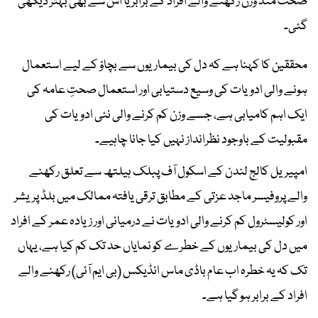
صحت مند وزن رکھنے والے افراد کے برابر یا اس سے بھی بہتر دیکھی
گئی۔
محققین کا کہنا ہے کہ دل کی بیماریوں سے بچاؤ کے لیے استعمال
ہونے والی ادویات کی وسیع دستیابی اور استعمال صحتِ عامہ کی
ایک اہم کامیابی ہے، جسے وزن کم کرنے والی نئی ادویات کی
مقبولیت کے باوجود نظرانداز نہیں کیا جانا چاہیے۔
امپیریل کالج لندن کے اسکول آف پبلک ہیلتھ سے تعلق رکھنے
والے پروفیسر ماجد عزتی کے مطابق ترقی یافتہ ممالک میں بلڈ پریشر
اور کولیسٹرول کم کرنے والی ادویات نے درمیانی اور زیادہ عمر کے افراد
میں دل کی بیماریوں کے خطرے کو نمایاں حد تک کم کیا ہے، یہاں
تک کہ یہ خطرہ اب عام باڈی ماس انڈیکس (بی ایم آئی) رکھنے والے
افراد کے برابر ہو گیا ہے۔