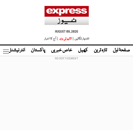
AUGUST 09, 2026
اشتہار لگائیں |
لائیو ٹی وی
| آج کا اخبار
صفحۂ اول
تازہ ترین
کھیل
خاص خبریں
پاکستان
انٹر نیشنل
ٹا