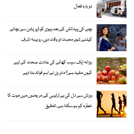
دوبارہ فعال
بچے کی پیدائش کے بعد بیوی کو ڈپریشن سے بچانے
کیلئے شوہر محبت اور وقت دیں، روبینہ اشرف
روزانہ ایک سیب کھانے کی عادت صحت کے لیے
کیوں مفید ہے؟ ماہرین نے اہم فوائد بتا دیے
ورزش سے دل کی بے ترتیبی کے مریضوں میں موت کا
خطرہ کم ہو سکتا ہے، تحقیق