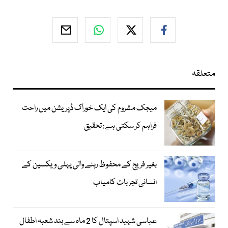
متعلقہ
میجک مشروم کی ایک خوراک ڈپریشن میں راحت
فراہم کر سکتی ہے: تحقیق
بغیر فریج کے محفوظ رہنے والی پہلی ویکسین کے
انسانی تجربات کامیاب
عباسی شہید اسپتال کا 2 ماہ سے بند شعبہ اطفال