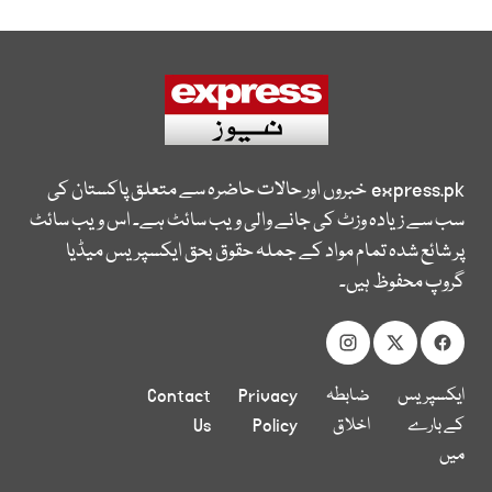
express.pk
خبروں اور حالات حاضرہ سے متعلق پاکستان کی
سب سے زیادہ وزٹ کی جانے والی ویب سائٹ ہے۔ اس ویب سائٹ
پر شائع شدہ تمام مواد کے جملہ حقوق بحق ایکسپریس میڈیا
گروپ محفوظ ہیں۔
ایکسپریس
ضابطہ
Privacy
Contact
کے بارے
اخلاق
Policy
Us
میں