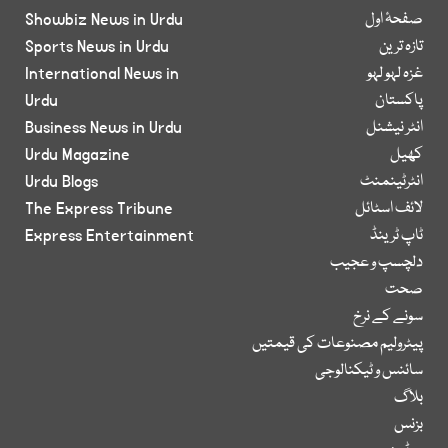
صفحۂ اول
Showbiz News in Urdu
تازہ ترین
Sports News in Urdu
غزہ لہو لہو
International News in
پاکستان
Urdu
انٹر نیشنل
Business News in Urdu
کھیل
Urdu Magazine
انٹرٹینمنٹ
Urdu Blogs
لائف اسٹائل
The Express Tribune
ٹاپ ٹرینڈ
Express Entertainment
دلچسپ و عجیب
صحت
سونے کے نرخ
پیٹرولیم مصنوعات کی قیمتیں
سائنس و ٹیکنالوجی
بلاگ
بزنس